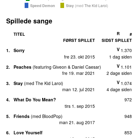
Speed Demon
Stay
(
med
The Kid Laroi
)
Spillede sange
R
TITEL
#
FØRST SPILLET
SIDST SPILLET
V
1.
Sorry
1.370
fre 23. okt 2015
1 dag siden
V
2.
Peaches
(
featuring
Giveon
&
Daniel Caesar
)
1.101
fre 19. mar 2021
2 dage siden
V
3.
Stay
(
med
The Kid Laroi
)
1.074
man 12. jul 2021
4 dage siden
4.
What Do You Mean?
972
tirs 1. sep 2015
5.
Friends
(
med
BloodPop
)
948
man 21. aug 2017
6.
Love Yourself
853