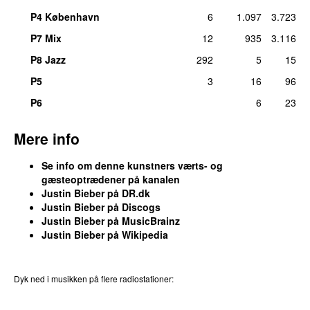
man 23. mar 2020
P4 København
6
1.097
3.723
54.
Eenie Meenie
(
med
Sean Kingston
)
2
P7 Mix
12
935
3.116
ons 3. aug 2022
P8 Jazz
292
5
15
54.
I Don’t Care (Anthem Kingz Moombahton Re-
2
P5
3
16
96
Drum)
(
med
Ed Sheeran
)
tors 29. jun 2023
P6
6
23
54.
Lonely
(
featuring
Benny Blanco
)
2
Mere info
man 23. nov 2020
54.
Never Let You Go
2
Se info om denne kunstners værts- og
ons 15. sep 2010
gæsteoptrædener på kanalen
Justin Bieber på DR.dk
54.
Never Say Never
(
featuring
Jaden Smith
)
2
Justin Bieber på Discogs
ons 23. jul 2025
Justin Bieber på MusicBrainz
54.
One Time
2
Justin Bieber på Wikipedia
ons 2. jul 2025
54.
Peaches (Remix)
(
featuring
Ludacris
,
Snoop
2
Dyk ned i musikken på flere radiostationer:
Dogg
&
Usher
)
P3
Trends
P4
Trends
P5
Trends
P6
Trends
P7
Trends
ons 9. jun 2021