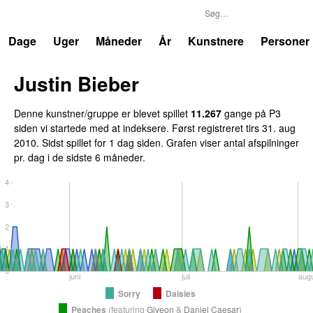
P3
Trends
Dage
Uger
Måneder
År
Kunstnere
Personer
Justin Bieber
Denne kunstner/gruppe er blevet spillet
11.267
gange på P3
siden vi startede med at indeksere. Først registreret
tirs 31. aug
2010
. Sidst spillet
for 1 dag siden
. Grafen viser antal afspilninger
pr. dag i de sidste 6 måneder.
4
3
2
1
0
juni
juli
aug
Sorry
Daisies
Peaches
(
featuring
Giveon
&
Daniel Caesar
)