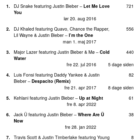
15.
Yummy
196
1.
DJ Snake
featuring
Justin Bieber
–
Let Me Love
721
fre 3. jan 2020
7 dage siden
You
lør 20. aug 2016
16.
Eye Candy
187
man 29. sep 2025
2.
DJ Khaled
featuring
Quavo
,
Chance the Rapper
,
556
Lil Wayne
&
Justin Bieber
–
I’m the One
17.
Hold On
171
man 1. maj 2017
fre 5. mar 2021
16 dage siden
3.
Major Lazer
featuring
Justin Bieber
&
Mø
–
Cold
440
18.
Beauty and a Beat
(
featuring
Nicki Minaj
)
158
Water
tors 1. nov 2012
14 dage siden
fre 22. jul 2016
5 dage siden
19.
Baby
(
featuring
Ludacris
)
74
4.
Luis Fonsi
featuring
Daddy Yankee
&
Justin
82
tirs 31. aug 2010
10 dage siden
Bieber
–
Despacito (Remix)
fre 21. apr 2017
8 dage siden
20.
Speed Demon
61
lør 6. sep 2025
6 dage siden
5.
Kehlani
featuring
Justin Bieber
–
Up at Night
61
fre 8. apr 2022
21.
All That Matters
51
fre 24. jan 2014
6.
Jack Ü
featuring
Justin Bieber
–
Where Are Ü
38
Now
22.
Yukon
45
fre 28. jan 2022
man 4. aug 2025
7.
Travis Scott
&
Justin Timberlake
featuring
Young
8
23.
Honest
(
featuring
Don Toliver
)
34