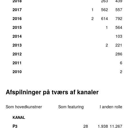
2018
263
439
47.
All Bad
3
2017
1
562
557
ons 5. okt 2022
2016
2
614
792
47.
Bad Honey
3
2015
1
564
lør 6. sep 2025
2014
103
47.
Boyfriend (Remix)
(
featuring
2 Chainz
,
Mac
3
2013
2
221
Miller
&
Asher Roth
)
lør 3. apr 2021
2012
286
47.
Confident (Ylmrn & Hugo Edit)
3
2011
6
fre 8. aug 2025
2010
2
47.
Love Story Anyone (Popdatering Mashup)
3
(
med
Taylor Swift
)
lør 17. apr 2021
Afspilninger på tværs af kanaler
47.
One Less Lonely Girl
3
man 27. jul 2020
Som hovedkunstner
Som featuring
I anden rolle
47.
Red Eye
(
featuring
TroyBoi
)
3
KANAL
lør 30. okt 2021
P3
28
1.938
11.267
54.
10,000 Hours
(
med
Dan + Shay
)
2