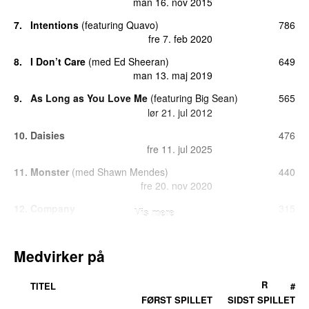
man 16. nov 2015
7.
Intentions
(
featuring
Quavo
)
786
fre 7. feb 2020
8.
I Don’t Care
(
med
Ed Sheeran
)
649
man 13. maj 2019
9.
As Long as You Love Me
(
featuring
Big Sean
)
565
lør 21. jul 2012
10.
Daisies
476
fre 11. jul 2025
11.
Monster
(
med
Shawn Mendes
)
440
fre 20. nov 2020
12.
Company
315
Vis mere
lør 30. jan 2016
6 dage siden
13.
Mistletoe
248
Medvirker på
lør 24. dec 2016
14.
Holy
(
featuring
Chance the Rapper
)
220
R
TITEL
#
fre 18. sep 2020
FØRST SPILLET
SIDST SPILLET