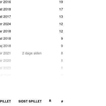
er 2016
19
ust 2018
17
st 2017
13
er 2024
12
uar 2018
12
ust 2018
9
maj 2018
9
ber 2021
2 dage siden
8
uar 2020
8
ust 2023
8
ril 2025
8
uar 2018
6
ril 2020
6
R
PILLET
SIDST SPILLET
#
ust 2018
6