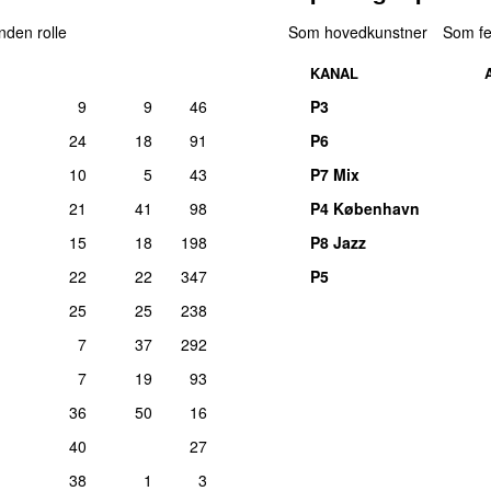
II
anden rolle
Som hovedkunstner
Som fe
lør 6. jan
KANAL
II
Medvirkende (rap):
Travis Scott
9
9
46
P3
y Killer
–
BBHMM (DONCORLEON
fre 27. febr
24
18
91
P6
II
10
5
43
P7 Mix
y Money (Hurricane Mix)
fre 24. decemb
21
41
98
P4 København
II
15
18
198
P8 Jazz
)
fre 30. ap
22
22
347
P5
II
25
25
238
fre 11. ma
7
37
292
II
7
19
93
ons 26. augu
II
36
50
16
40
27
38
1
3