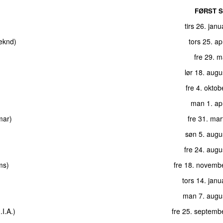
FØRST S
tirs 26. jan
eknd
)
tors 25. ap
fre 29. 
lør 18. aug
fre 4. okto
man 1. ap
mar
)
fre 31. ma
søn 5. augu
fre 24. aug
ams
)
fre 18. novemb
tors 14. jan
man 7. augu
.I.A.
)
fre 25. septemb