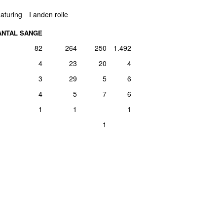
aturing
I anden rolle
uar 2018
2
ANTAL SANGE
82
264
250
1.492
uar 2026
1
4
23
20
4
3
29
5
6
er 2021
1
4
5
7
6
1
1
1
ril 2021
1
1
rts 2022
1
st 2020
1