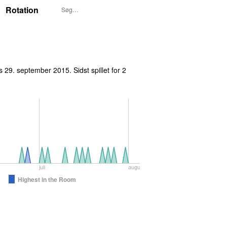
Rotation
rs 29. september 2015
. Sidst spillet
for 2
juli
august
Highest in the Room