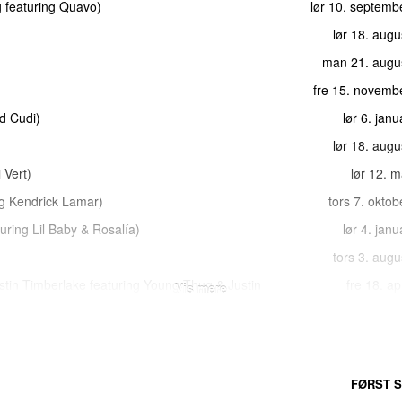
g
featuring
Quavo
)
lør 10. septemb
lør 18. aug
man 21. augu
fre 15. novemb
id Cudi
)
lør 6. jan
lør 18. aug
i Vert
)
lør 12. 
g
Kendrick Lamar
)
tors 7. okto
turing
Lil Baby
&
Rosalía
)
lør 4. jan
tors 3. aug
stin Timberlake
featuring
Young Thug
&
Justin
fre 18. ap
Vis mere
lør 10. febr
søn 26. ap
FØRST S
mes Blake
,
Kid Cudi
&
Stevie Wonder
)
lør 18. aug