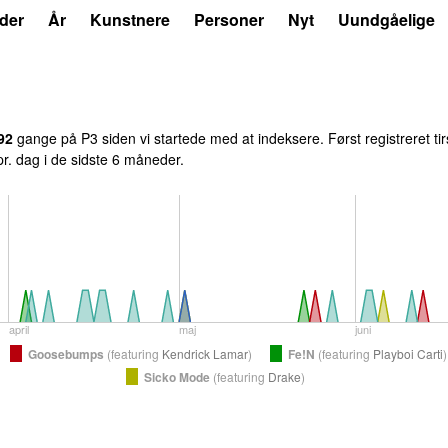
der
År
Kunstnere
Personer
Nyt
Uundgåelige
92
gange på P3 siden vi startede med at indeksere. Først registreret
ti
 pr. dag i de sidste 6 måneder.
april
maj
juni
Goosebumps
(
featuring
Kendrick Lamar
)
Fe!N
(
featuring
Playboi Carti
)
Sicko Mode
(
featuring
Drake
)