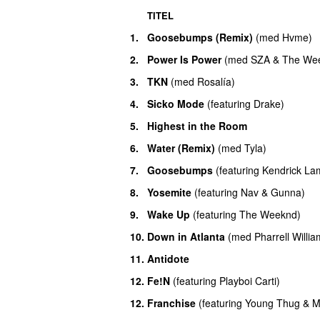
TITEL
1.
Goosebumps (Remix)
(
med
Hvme
)
2.
Power Is Power
(
med
SZA
&
The We
3.
TKN
(
med
Rosalía
)
4.
Sicko Mode
(
featuring
Drake
)
5.
Highest in the Room
6.
Water (Remix)
(
med
Tyla
)
7.
Goosebumps
(
featuring
Kendrick La
8.
Yosemite
(
featuring
Nav
&
Gunna
)
9.
Wake Up
(
featuring
The Weeknd
)
10.
Down in Atlanta
(
med
Pharrell Willi
11.
Antidote
12.
Fe!N
(
featuring
Playboi Carti
)
12.
Franchise
(
featuring
Young Thug
&
M