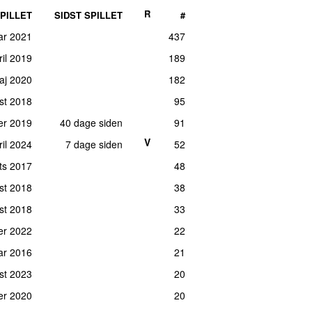
R
PILLET
SIDST SPILLET
#
uar 2021
437
ril 2019
189
maj 2020
182
ust 2018
95
ber 2019
40 dage siden
91
V
ril 2024
7 dage siden
52
rts 2017
48
st 2018
38
ust 2018
33
er 2022
22
uar 2016
21
st 2023
20
er 2020
20