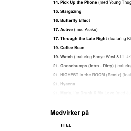
14.
Pick Up the Phone
(
med
Young Thu
15.
Stargazing
16.
Butterfly Effect
17.
Active
(
med
Asake
)
17.
Through the Late Night
(
featuring
K
19.
Coffee Bean
19.
Watch
(
featuring
Kanye West
&
Lil Uz
21.
Goosebumps (Intro - Dirty)
(
featurin
21.
HIGHEST in the ROOM (Remix)
(
fea
21.
Hyaena
21.
Maria, I’m Drunk X My Love
(
med
Ju
Bieber
)
25.
Big Shot
(
med
Kendrick Lamar
)
Medvirker på
25.
The Scotts
(
med
Kid Cudi
)
TITEL
25.
Stop Trying to Be God
(
featuring
Ja