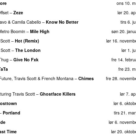
ore
ons 10. m
 Mane
,
Big Sean
,
2 Chainz
,
Yo Gotti
,
Quavo
&
man 13. ju
ffset
–
Zeze
lør 20. ap
Pac
&
Beyoncé
)
fre 19. 
avo
&
Camila Cabello
–
Know No Better
tirs 6. 
d
)
fre 21. j
Metro Boomin
–
Mile High
søn 20. janu
lør 18. aug
 Scott
–
Hot (Remix)
lør 16. novemb
harrell Williams
)
lør 18. aug
 Scott
–
The London
lør 1. j
ashup)
(
med
Dua Lipa
featuring
Kendrick Lamar
)
lør 13. ma
Thug
–
Give No Fxk
fre 14. febr
lør 17. novemb
TaTa
fre 23. 
tors 9. jan
Future
,
Travis Scott
&
French Montana
–
Chimes
fre 28. novemb
ons 11. m
turing
Travis Scott
–
Ghostface Killers
lør 7. ap
ing
Drake
)
lør 1. febr
osttown
lør 6. okto
man 14. augu
–
Portland
tirs 21. ma
lør 17. novemb
ade
lør 6. novemb
 Hill
)
fre 18. ap
ast Time
lør 20. okto
eran
)
lør 22. febr