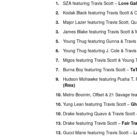
1.
SZA
featuring
Travis Scott
–
Love Gal
28.
Champions
(
med
Kanye West
,
Gucci
Desiigner
)
2.
Kodak Black
featuring
Travis Scott
&
O
28.
Cuff It Mash (Kato Mashup)
(
med
2
3.
Major Lazer
featuring
Travis Scott
,
Qu
28.
K-Pop
(
med
Bad Bunny
&
The Weekn
3.
James Blake
featuring
Travis Scott
&
28.
NC-17
(
featuring
21 Savage
)
5.
Young Thug
featuring
Gunna
&
Travis
28.
Skeletons
(
featuring
The Weeknd
&
P
6.
Young Thug
featuring
J. Cole
&
Travis
28.
Were Goosebumps (Popdatering M
7.
Migos
featuring
Travis Scott
&
Young 
34.
Drugs You Should Try It
7.
Burna Boy
featuring
Travis Scott
–
Ta
35.
I Know ?
9.
Hudson Mohawke
featuring
Pusha T
,
(Rmx)
35.
Lose
10.
Metro Boomin
,
Offset
&
21 Savage
fea
35.
Sicko Mode (Skrillex Remix)
(
featur
10.
Yung Lean
featuring
Travis Scott
–
Gh
35.
Telekinesis
(
featuring
Future
&
SZA
)
10.
Drake
featuring
Quavo
&
Travis Scott
35.
Wonderful
(
featuring
The Weeknd
)
13.
Drake
featuring
Travis Scott
–
Fair Tr
40.
90210 (Mathieux edit)
(
featuring
Kacy
13.
Gucci Mane
featuring
Travis Scott
–
L
40.
Antisocial (MK Remix)
(
med
Ed She