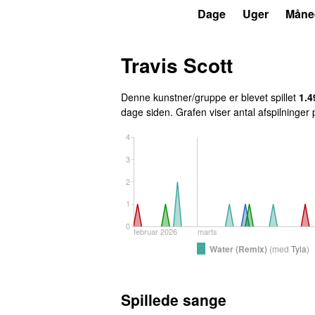
P3
Trends
Dage
Uger
Måne
Travis Scott
Denne kunstner/gruppe er blevet spillet
1.4
dage siden
. Grafen viser antal afspilninger
4
3
2
1
0
februar 2026
marts
Water (Remix)
(
med
Tyla
)
Spillede sange