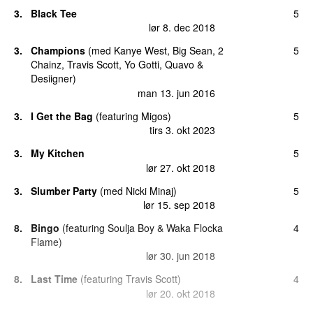
3.
Black Tee
5
lør 8. dec 2018
3.
Champions
(
med
Kanye West
,
Big Sean
,
2
5
Chainz
,
Travis Scott
,
Yo Gotti
,
Quavo
&
Desiigner
)
man 13. jun 2016
3.
I Get the Bag
(
featuring
Migos
)
5
tirs 3. okt 2023
3.
My Kitchen
5
lør 27. okt 2018
3.
Slumber Party
(
med
Nicki Minaj
)
5
lør 15. sep 2018
8.
Bingo
(
featuring
Soulja Boy
&
Waka Flocka
4
Flame
)
lør 30. jun 2018
8.
Last Time
(
featuring
Travis Scott
)
4
lør 20. okt 2018