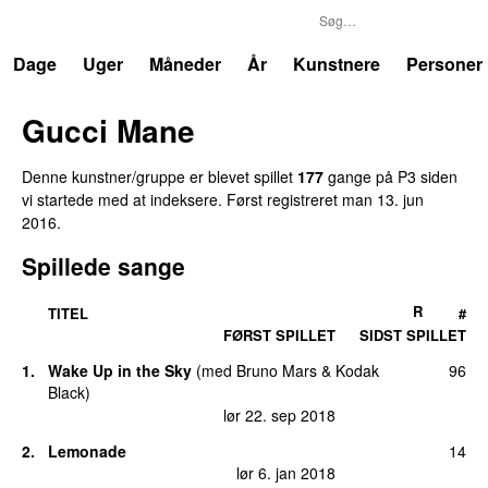
P3
Trends
Dage
Uger
Måneder
År
Kunstnere
Personer
Gucci Mane
Denne kunstner/gruppe er blevet spillet
177
gange på P3 siden
vi startede med at indeksere. Først registreret
man 13. jun
2016
.
Spillede sange
R
TITEL
#
FØRST SPILLET
SIDST SPILLET
1.
Wake Up in the Sky
(
med
Bruno Mars
&
Kodak
96
Black
)
lør 22. sep 2018
2.
Lemonade
14
lør 6. jan 2018