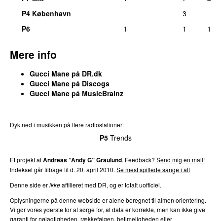
P4 København
3
P6
1
1
1
Mere info
Gucci Mane på DR.dk
Gucci Mane på Discogs
Gucci Mane på MusicBrainz
Dyk ned i musikken på flere radiostationer:
P3
Trends
P4
Trends
P5
Trends
P6
Trends
P7
Trends
Et projekt af
Andreas “Andy G” Graulund
. Feedback?
Send mig en mail!
Indekset går tilbage til d. 20. april 2010.
Se mest spillede sange i alt
Denne side er
ikke
affilieret med DR, og er totalt uofficiel.
Oplysningerne på denne webside er alene beregnet til almen orientering.
Vi gør vores yderste for at sørge for, at data er korrekte, men kan ikke give
garanti for nøjagtigheden, rækkefølgen, betimeligheden eller