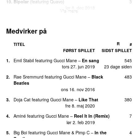
10.
Bipolar
(
featuring
Quavo
)
3
lør 8. dec 2018
Vis mere
10.
Cocky
(
med
A$AP Rocky
&
21 Savage
featuring
3
London On Da Track
)
Medvirker på
lør 3. mar 2018
10.
I’m Not Goin’
(
featuring
Kevin Gates
)
3
R
TITEL
#
lør 24. nov 2018
FØRST SPILLET
SIDST SPILLET
10.
St. Brick Intro
3
1.
Emil Stabil
featuring
Gucci Mane
–
En sang
545
lør 22. dec 2018
tors 27. jun 2019
23 dage siden
14.
Bacc at It Again
(
med
Yella Beezy
&
Quavo
)
2
2.
Rae Sremmurd
featuring
Gucci Mane
–
Black
483
lør 4. maj 2019
Beatles
ons 16. nov 2016
14.
East Atlanta 6
2
lør 8. dec 2018
3.
Doja Cat
featuring
Gucci Mane
–
Like That
380
fre 8. maj 2020
14.
Make tha Trap Say Aye
(
featuring
OJ Da
2
Juiceman
)
4.
Aminé
featuring
Gucci Mane
–
Reel It In (Remix)
7
lør 27. okt 2018
lør 2. feb 2019
14.
Tootsies
(
featuring
Lil Baby
)
2
5.
Big Boi
featuring
Gucci Mane
&
Pimp C
–
In the
4
lør 19. okt 2019