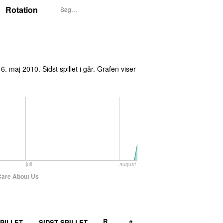
Rotation
 6. maj 2010
. Sidst spillet
i går
. Grafen viser
juli
august
Care About Us
R
PILLET
SIDST SPILLET
#