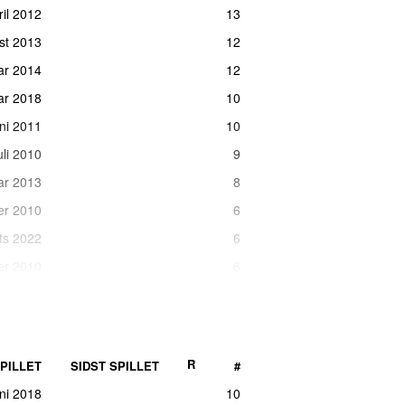
ril 2012
13
ust 2013
12
uar 2014
12
ar 2018
10
uni 2011
10
uli 2010
9
uar 2013
8
er 2010
6
ts 2022
6
er 2010
6
er 2023
i går
5
rts 2014
5
uar 2025
4
R
PILLET
SIDST SPILLET
#
ar 2012
4
uni 2018
10