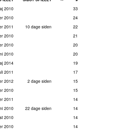
maj 2010
33
er 2010
24
er 2011
10 dage siden
22
er 2010
21
er 2010
20
uni 2010
20
maj 2014
19
uli 2011
17
ber 2012
2 dage siden
15
ber 2010
15
er 2011
14
uni 2010
22 dage siden
14
st 2010
14
er 2010
14