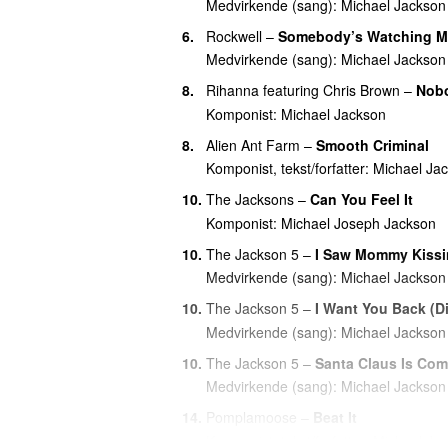
Medvirkende (sang):
Michael Jackson
36.
Rock With You (Kuso Remix)
6.
Rockwell
–
Somebody’s Watching M
36.
Say Say Say (Jellybean Remix)
Medvirkende (sang):
Michael Jackson
36.
Speed Demon (Nero Remix)
8.
Rihanna
featuring
Chris Brown
–
Nobo
36.
Thriller (Steve Aoki Midnight Hour 
Komponist:
Michael Jackson
48.
A Place With No Name (1998 Versio
8.
Alien Ant Farm
–
Smooth Criminal
Komponist, tekst/forfatter:
Michael Ja
48.
Al Capone
10.
The Jacksons
–
Can You Feel It
48.
Another Part of Me
Komponist:
Michael Joseph Jackson
48.
Behind the Mask
10.
The Jackson 5
–
I Saw Mommy Kissi
48.
Breathe and Stop vs Don’t Stop Til
Medvirkende (sang):
Michael Jackson
Tip
)
10.
The Jackson 5
–
I Want You Back (D
48.
Earth Song (Hani’s Around the Wor
Medvirkende (sang):
Michael Jackson
48.
Ghosts
10.
The Jackson 5
–
Santa Claus Is Com
48.
The Girl Is Mine
(
featuring
Paul McCa
Medvirkende (sang):
Michael Jackson
48.
Give in to Me
14.
Pomplamoose
–
Beat It
48.
Hold My Hand
(
featuring
Akon
)
Komponist, tekst/forfatter:
Michael Ja