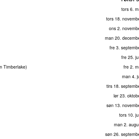
tors 6. 
tors 18. novemb
ons 2. novemb
man 20. decemb
fre 3. septemb
fre 25. j
in Timberlake
)
fre 2. 
man 4. j
tirs 18. septem
lør 23. okto
søn 13. novemb
tors 10. j
man 2. augu
søn 26. septemb