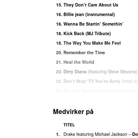
15.
They Don’t Care About Us
16.
Billie jean (instrumental)
16.
Wanna Be Startin’ Somethin’
18.
Kick Back (MJ Tribute)
18.
The Way You Make Me Feel
20.
Remember the Time
21.
Heal the World
22.
Dirty Diana
(
featuring
Steve Stevens
)
22.
Don’t Stop ‘Til You’re Sorry
(
med
Ju
22.
Say Say Say
(
med
Paul McCartney
)
25.
D.A.U.D.A X Billie Jean (Hooked M
25.
Stranger in Moscow
Medvirker på
27.
4Batz x MJ Remember the Time (Afr
TITEL
27.
Baby Be Mine
1.
Drake
featuring
Michael Jackson
–
Do