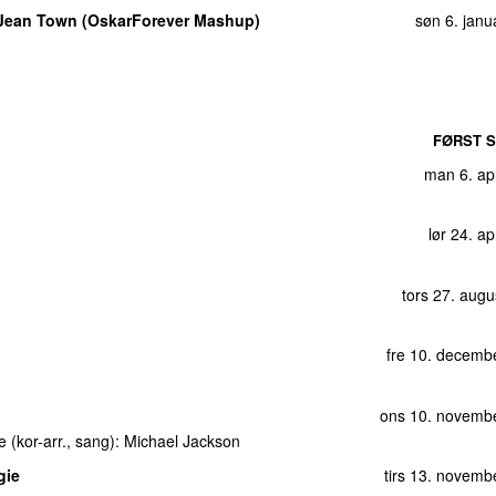
Doechii
)
fre 21. febr
Jean Town (OskarForever Mashup)
søn 6. janu
ons 20. j
tors 3. febr
fre 5. novemb
il Collins Remix)
(
med
Phil Collins
)
fre 9. j
FØRST S
fre 14. decemb
man 6. ap
fre 2. 
lør 24. ap
tors 14. aug
lør 31. 
tors 27. aug
ginal 12” Version)
tors 23. j
ring
Siedah Garrett
)
man 3. ju
fre 10. decemb
fre 24. j
søn 19. septemb
ons 10. novemb
e (kor-arr., sang):
Michael Jackson
lør 29. okto
gie
tirs 13. novemb
fre 16. novemb