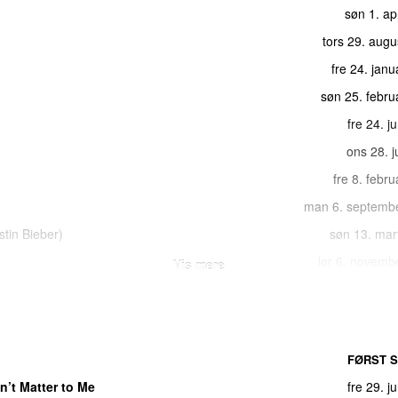
søn 1. ap
tors 29. aug
fre 24. jan
søn 25. febru
fre 24. j
ons 28. j
fre 8. febr
man 6. septemb
stin Bieber
)
søn 13. mar
lør 6. novemb
Vis mere
ashup)
(
med
Sivas
)
fre 22. septemb
lør 22. ma
o Riddim Edit)
(
med
4batz
)
fre 24. jan
FØRST S
man 27. febru
n’t Matter to Me
fre 29. j