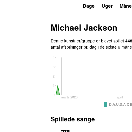
P3
Trends
Dage
Uger
Måne
Michael Jackson
Denne kunstner/gruppe er blevet spillet
44
antal afspilninger pr. dag i de sidste 6 måne
4
3
2
1
0
marts 2026
april
D.A.U.D.A X B
Spillede sange
TITEL