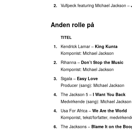
27.
Nissan Altima (YuchiBoy Edit)
(
med
2.
Vulfpeck
featuring
Michael Jackson
–
27.
Rockin’ Robin
(
med
The Jackson 5
)
27.
Scream
Anden rolle på
27.
Who Is It (Afterclap Remix)
33.
I Can Feel It (Michael Jackson X Ph
TITEL
33.
In the Closet
1.
Kendrick Lamar
–
King Kunta
Komponist:
Michael Jackson
33.
Love Never Felt So Good
2.
Rihanna
–
Don’t Stop the Music
36.
A Place With No Name
Komponist:
Michael Jackson
36.
Blood on the Dance Floor
3.
Sigala
–
Easy Love
36.
Don’t Stop ‘Til You Get Enough (Ori
Producer (sang):
Michael Jackson
36.
I Just Can’t Stop Loving You
(
featu
4.
The Jackson 5
–
I Want You Back
36.
Jam (7” Edit)
Medvirkende (sang):
Michael Jackson
36.
Leave Me Alone
4.
Usa For Africa
–
We Are the World
Komponist, tekst/forfatter, medvirkend
36.
Liberian Girl
6.
The Jacksons
–
Blame It on the Boo
36.
Off the Wall