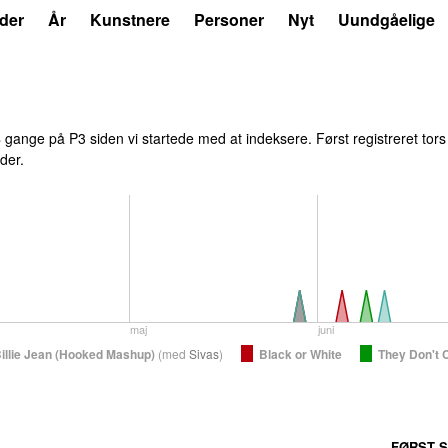
der
År
Kunstnere
Personer
Nyt
Uundgåelige
8
gange på P3 siden vi startede med at indeksere. Først registreret
tors
der.
maj
juni
illie Jean (Hooked Mashup)
(
med
Sivas
)
Black or White
They Don't 
FØRST S