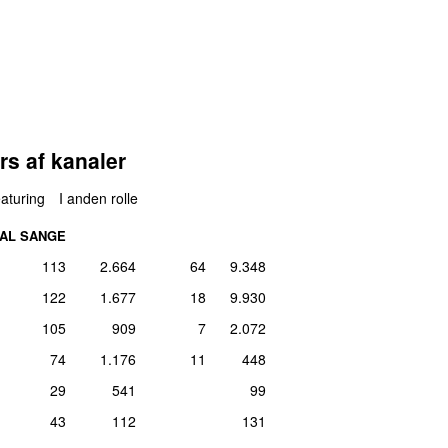
uni 2021
1
ber 2020
4
er 2019
1
maj 2025
4
ber 2023
1
aj 2014
1
ts 2011
3
er 2019
1
rs af kanaler
maj 2025
1
uli 2023
3
aturing
I anden rolle
er 2015
1
AL SANGE
ust 2022
3
uli 2020
1
113
2.664
64
9.348
uli 2020
1
er 2012
2
122
1.677
18
9.930
er 2014
1
105
909
7
2.072
er 2020
2
er 2021
1
74
1.176
11
448
er 2013
1
29
541
99
ust 2024
2
ber 2012
1
43
112
131
uli 2019
1