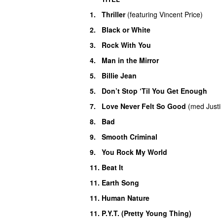
1.
Thriller
(
featuring
Vincent Price
)
2.
Black or White
3.
Rock With You
4.
Man in the Mirror
5.
Billie Jean
5.
Don’t Stop ‘Til You Get Enough
7.
Love Never Felt So Good
(
med
Just
8.
Bad
9.
Smooth Criminal
9.
You Rock My World
11.
Beat It
11.
Earth Song
11.
Human Nature
11.
P.Y.T. (Pretty Young Thing)