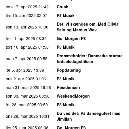
tors 17. apr 2025
21:42
Crush
tirs 15. apr 2025
02:07
P3 Musik
Det, vi skændes om
: Med Olivia
søn 13. apr 2025
10:30
Salo og Marcus.Wav
fre 11. apr 2025
08:35
Go’ Morgen P3
tors 10. apr 2025
04:50
P3 Musik
Drømmeholdet
: Danmarks største
man 7. apr 2025
09:55
fødselsdagshilsen
lør 5. apr 2025
13:36
Popdatering
ons 2. apr 2025
01:06
P3 Musik
man 31. mar 2025
19:58
Residensen
søn 30. mar 2025
08:56
WeekendMorgen
fre 28. mar 2025
03:50
P3 Musik
Du ved det
: På dansegulvet med
ons 26. mar 2025
16:31
Jimilian
tirs 25. mar 2025
06:08
Go’ Morgen P3