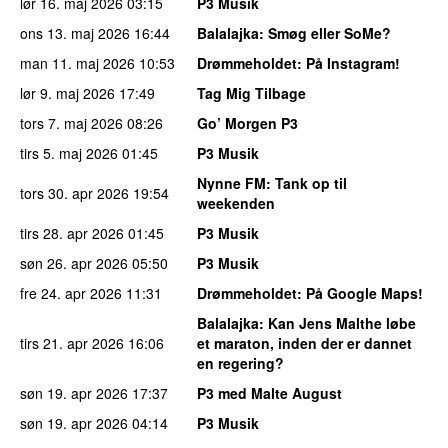
lør 16. maj 2026
03:15
P3 Musik
ons 13. maj 2026
16:44
Balalajka
: Smøg eller SoMe?
man 11. maj 2026
10:53
Drømmeholdet
: På Instagram!
lør 9. maj 2026
17:49
Tag Mig Tilbage
tors 7. maj 2026
08:26
Go’ Morgen P3
tirs 5. maj 2026
01:45
P3 Musik
Nynne FM
: Tank op til
tors 30. apr 2026
19:54
weekenden
tirs 28. apr 2026
01:45
P3 Musik
søn 26. apr 2026
05:50
P3 Musik
fre 24. apr 2026
11:31
Drømmeholdet
: På Google Maps!
Balalajka
: Kan Jens Malthe løbe
tirs 21. apr 2026
16:06
et maraton, inden der er dannet
en regering?
søn 19. apr 2026
17:37
P3 med Malte August
søn 19. apr 2026
04:14
P3 Musik