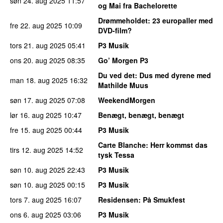
søn 24. aug 2025
11:57
og Mai fra Bachelorette
Drømmeholdet
: 23 europaller med
fre 22. aug 2025
10:09
DVD-film?
tors 21. aug 2025
05:41
P3 Musik
ons 20. aug 2025
08:35
Go’ Morgen P3
Du ved det
: Dus med dyrene med
man 18. aug 2025
16:32
Mathilde Muus
søn 17. aug 2025
07:08
WeekendMorgen
lør 16. aug 2025
10:47
Benægt, benægt, benægt
fre 15. aug 2025
00:44
P3 Musik
Carte Blanche
: Herr kommst das
tirs 12. aug 2025
14:52
tysk Tessa
søn 10. aug 2025
22:43
P3 Musik
søn 10. aug 2025
00:15
P3 Musik
tors 7. aug 2025
16:07
Residensen
: På Smukfest
ons 6. aug 2025
03:06
P3 Musik