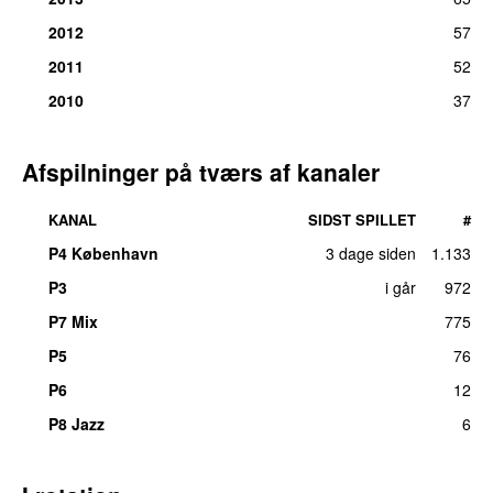
2012
57
2011
52
2010
37
Afspilninger på tværs af kanaler
KANAL
SIDST SPILLET
#
P4 København
3 dage siden
1.133
P3
i går
972
P7 Mix
775
P5
76
P6
12
P8 Jazz
6