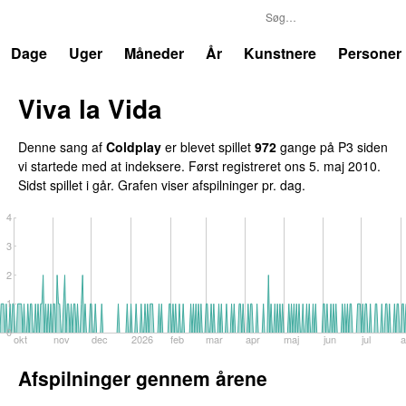
P3
Trends
Dage
Uger
Måneder
År
Kunstnere
Personer
Viva la Vida
Denne sang af
Coldplay
er blevet spillet
972
gange på P3 siden
vi startede med at indeksere. Først registreret
ons 5. maj 2010
.
Sidst spillet
i går
. Grafen viser afspilninger pr. dag.
4
3
2
1
0
okt
nov
dec
2026
feb
mar
apr
maj
jun
jul
Afspilninger gennem årene