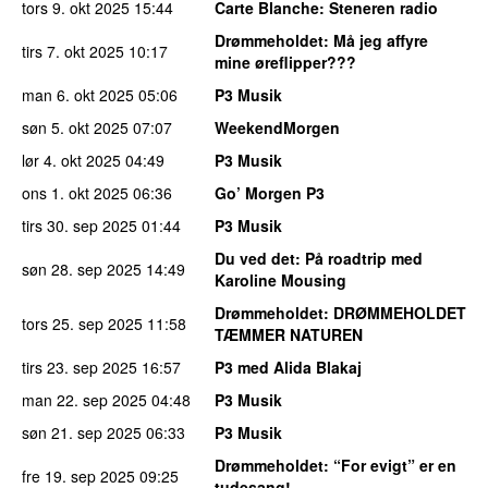
tors 9. okt 2025
15:44
Carte Blanche
: Steneren radio
Drømmeholdet
: Må jeg affyre
tirs 7. okt 2025
10:17
mine øreflipper???
man 6. okt 2025
05:06
P3 Musik
søn 5. okt 2025
07:07
WeekendMorgen
lør 4. okt 2025
04:49
P3 Musik
ons 1. okt 2025
06:36
Go’ Morgen P3
tirs 30. sep 2025
01:44
P3 Musik
Du ved det
: På roadtrip med
søn 28. sep 2025
14:49
Karoline Mousing
Drømmeholdet
: DRØMMEHOLDET
tors 25. sep 2025
11:58
TÆMMER NATUREN
tirs 23. sep 2025
16:57
P3 med Alida Blakaj
man 22. sep 2025
04:48
P3 Musik
søn 21. sep 2025
06:33
P3 Musik
Drømmeholdet
: “For evigt” er en
fre 19. sep 2025
09:25
tudesang!