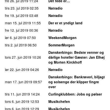
fre 26. jul 2019
11:24
Det fede er…
tirs 23. jul 2019
02:35
Natradio
fre 19. jul 2019
03:48
Natradio
man 15. jul 2019
11:55
Der er et yndigt land
fre 12. jul 2019
00:36
Natradio
lør 6. jul 2019
07:50
WeekendMorgen
tirs 2. jul 2019
06:50
SommerMorgen
Danskerbingo
: Bedste venner og
tors 27. jun 2019
10:26
dårlige hoteller Gæster: Jan Elhøj
og Morten Kirckhoff
lør 22. jun 2019
04:26
Natradio
Danskerbingo
: Bankrøveri, biljagt
man 17. jun 2019
09:57
og solsenge der klipper fingre
over
tirs 11. jun 2019
14:24
Curlingklubben
: Jobs og pølser
tors 6. jun 2019
12:53
Musikchefen
tors 6. jun 2019
12:29
Musikchefen