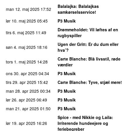
Balalajka
: Balalajkas
man 12. maj 2025
17:52
samkørselsservice!
lør 10. maj 2025
05:45
P3 Musik
Drømmeholdet
: Vil løftes af en
tirs 6. maj 2025
11:49
rugbyspiller
Ugen der Gritt
: Er du dum eller
søn 4. maj 2025
18:16
hva’?
Carte Blanche
: Blå livsstil, røde
tors 1. maj 2025
14:28
værdier
ons 30. apr 2025
04:34
P3 Musik
tirs 29. apr 2025
15:42
Carte Blanche
: Tyve, stjæl mere!
man 28. apr 2025
00:34
P3 Musik
lør 26. apr 2025
06:49
P3 Musik
man 21. apr 2025
01:50
P3 Musik
Spice - med Nikkie og Laila
:
lør 19. apr 2025
16:26
Irriterende hundeejere og
feriebegreber