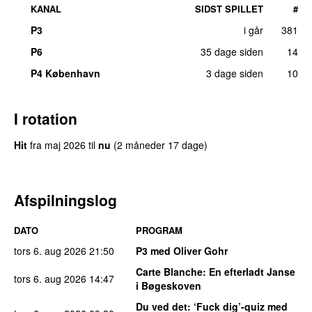
KANAL
SIDST SPILLET
#
P3
i går
381
UU
P6
35 dage siden
14
P4 København
3 dage siden
10
I rotation
Hit
fra
maj 2026
til
nu
(2 måneder 17 dage)
Afspilningslog
DATO
PROGRAM
tors 6. aug 2026
21:50
P3 med Oliver Gohr
Carte Blanche
: En efterladt Janse
tors 6. aug 2026
14:47
i Bøgeskoven
Du ved det
: ‘Fuck dig’-quiz med