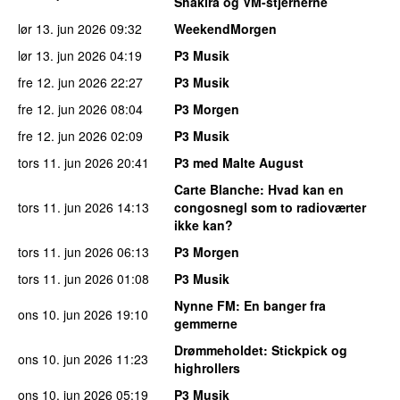
Shakira og VM-stjernerne
lør 13. jun 2026
09:32
WeekendMorgen
lør 13. jun 2026
04:19
P3 Musik
fre 12. jun 2026
22:27
P3 Musik
fre 12. jun 2026
08:04
P3 Morgen
fre 12. jun 2026
02:09
P3 Musik
tors 11. jun 2026
20:41
P3 med Malte August
Carte Blanche
: Hvad kan en
tors 11. jun 2026
14:13
congosnegl som to radioværter
ikke kan?
tors 11. jun 2026
06:13
P3 Morgen
tors 11. jun 2026
01:08
P3 Musik
Nynne FM
: En banger fra
ons 10. jun 2026
19:10
gemmerne
Drømmeholdet
: Stickpick og
ons 10. jun 2026
11:23
highrollers
ons 10. jun 2026
05:19
P3 Musik