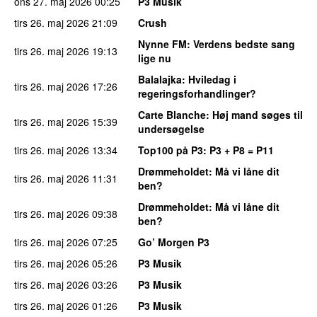
ons 27. maj 2026
00:25
P3 Musik
tirs 26. maj 2026
21:09
Crush
Nynne FM
: Verdens bedste sang
tirs 26. maj 2026
19:13
lige nu
Balalajka
: Hviledag i
tirs 26. maj 2026
17:26
regeringsforhandlinger?
Carte Blanche
: Høj mand søges til
tirs 26. maj 2026
15:39
undersøgelse
tirs 26. maj 2026
13:34
Top100 på P3
: P3 + P8 = P11
Drømmeholdet
: Må vi låne dit
tirs 26. maj 2026
11:31
ben?
Drømmeholdet
: Må vi låne dit
tirs 26. maj 2026
09:38
ben?
tirs 26. maj 2026
07:25
Go’ Morgen P3
tirs 26. maj 2026
05:26
P3 Musik
tirs 26. maj 2026
03:26
P3 Musik
tirs 26. maj 2026
01:26
P3 Musik