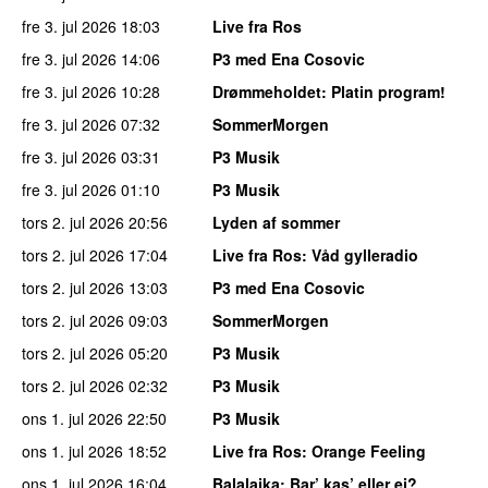
fre 3. jul 2026
18:03
Live fra Ros
fre 3. jul 2026
14:06
P3 med Ena Cosovic
fre 3. jul 2026
10:28
Drømmeholdet
: Platin program!
fre 3. jul 2026
07:32
SommerMorgen
fre 3. jul 2026
03:31
P3 Musik
fre 3. jul 2026
01:10
P3 Musik
tors 2. jul 2026
20:56
Lyden af sommer
tors 2. jul 2026
17:04
Live fra Ros
: Våd gylleradio
tors 2. jul 2026
13:03
P3 med Ena Cosovic
tors 2. jul 2026
09:03
SommerMorgen
tors 2. jul 2026
05:20
P3 Musik
tors 2. jul 2026
02:32
P3 Musik
ons 1. jul 2026
22:50
P3 Musik
ons 1. jul 2026
18:52
Live fra Ros
: Orange Feeling
ons 1. jul 2026
16:04
Balalajka
: Bar’ kas’ eller ej?