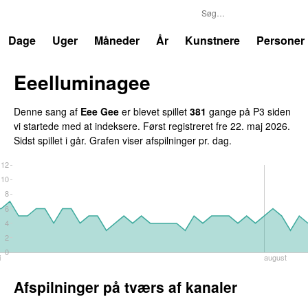
P3
Trends
Dage
Uger
Måneder
År
Kunstnere
Personer
Eeelluminagee
UU
Denne sang af
Eee Gee
er blevet spillet
381
gange på P3 siden
vi startede med at indeksere. Først registreret
fre 22. maj 2026
.
Sidst spillet
i går
. Grafen viser afspilninger pr. dag.
12
10
8
6
4
2
0
i
august
Afspilninger på tværs af kanaler