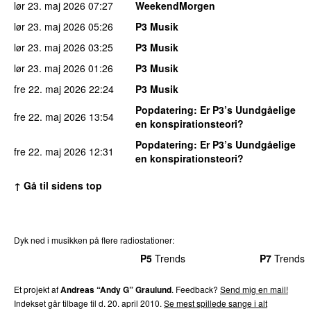
lør 23. maj 2026
07:27
WeekendMorgen
lør 23. maj 2026
05:26
P3 Musik
lør 23. maj 2026
03:25
P3 Musik
lør 23. maj 2026
01:26
P3 Musik
fre 22. maj 2026
22:24
P3 Musik
Popdatering
: Er P3’s Uundgåelige
fre 22. maj 2026
13:54
en konspirationsteori?
Popdatering
: Er P3’s Uundgåelige
fre 22. maj 2026
12:31
en konspirationsteori?
↑ Gå til sidens top
Dyk ned i musikken på flere radiostationer:
P3
Trends
P4
Trends
P5
Trends
P6
Trends
P7
Trends
Et projekt af
Andreas “Andy G” Graulund
. Feedback?
Send mig en mail!
Indekset går tilbage til d. 20. april 2010.
Se mest spillede sange i alt