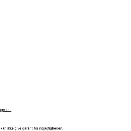
nds
ge i alt
 kan ikke give garanti for nøjagtigheden,