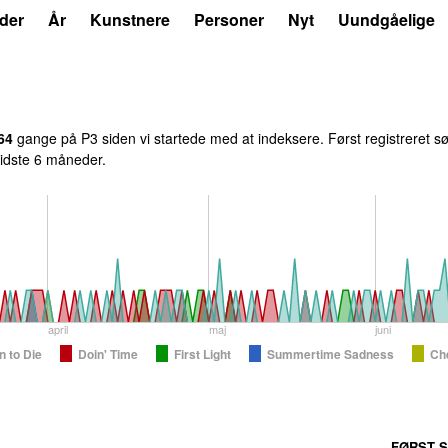
der
År
Kunstnere
Personer
Nyt
Uundgåelige
64
gange på P3 siden vi startede med at indeksere. Først registreret
s
 sidste 6 måneder.
april
maj
juni
n to Die
Doin' Time
First Light
Summertime Sadness
Ch
FØRST S