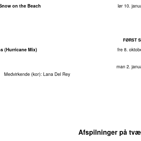
ons 1. janu
Snow on the Beach
lør 10. jan
søn 8. septemb
fre 7. okto
r
ons 18. febru
fre 14. septemb
FØRST S
fre 4. 
 (Hurricane Mix)
fre 8. okto
fre 9. ap
man 2. janu
søn 31. mar
Medvirkende (kor):
Lana Del Rey
tirs 13. 
man 15. m
tirs 28. ma
tirs 10. septem
fre 14. okto
søn 1. oktob
Afspilninger på tvæ
 Nada Remix)
lør 8. ma