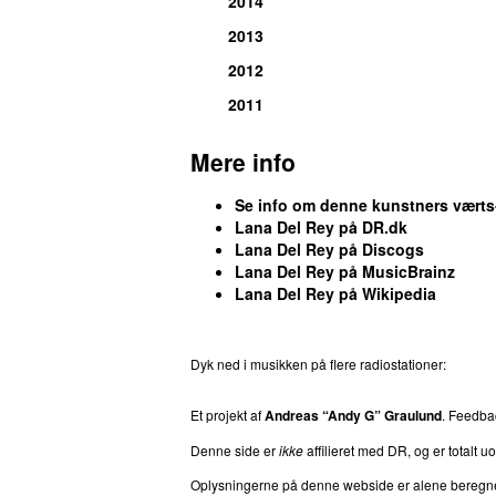
2014
2013
2012
2011
Mere info
Se info om denne kunstners vært
Lana Del Rey på DR.dk
Lana Del Rey på Discogs
Lana Del Rey på MusicBrainz
Lana Del Rey på Wikipedia
Dyk ned i musikken på flere radiostationer:
P3
T
Et projekt af
Andreas “Andy G” Graulund
. Feedb
Denne side er
ikke
affilieret med DR, og er totalt uof
Oplysningerne på denne webside er alene beregnet ti