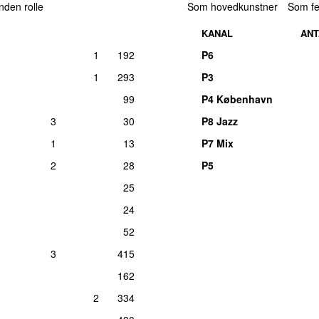
anden rolle
Som hovedkunstner
Som fe
man 5. febru
KANAL
ANT
1
192
P6
1
293
P3
99
P4 København
3
30
P8 Jazz
1
13
P7 Mix
2
28
P5
25
24
52
3
415
162
2
334