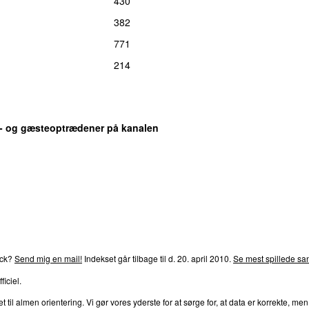
430
382
771
214
s- og gæsteoptrædener på kanalen
rends
P4
Trends
P5
Trends
P6
Trends
P7
Trends
P8
Tre
ack?
Send mig en mail!
Indekset går tilbage til d. 20. april 2010.
Se mest spillede san
ficiel.
l almen orientering. Vi gør vores yderste for at sørge for, at data er korrekte, men