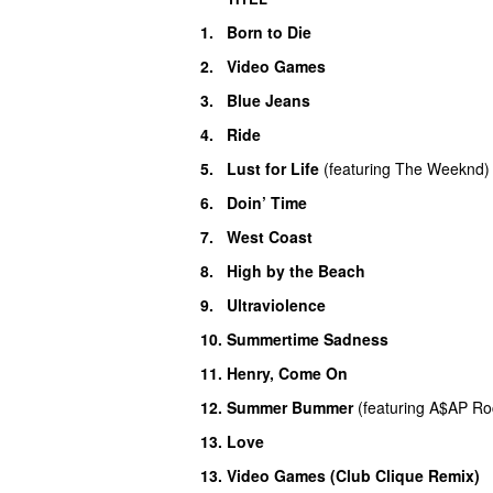
1.
Born to Die
UU
2.
Video Games
3.
Blue Jeans
4.
Ride
5.
Lust for Life
(
featuring
The Weeknd
)
6.
Doin’ Time
7.
West Coast
8.
High by the Beach
9.
Ultraviolence
10.
Summertime Sadness
11.
Henry, Come On
12.
Summer Bummer
(
featuring
A$AP Ro
13.
Love
13.
Video Games (Club Clique Remix)