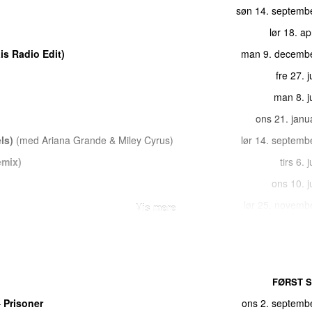
søn 14. septemb
lør 18. ap
s Radio Edit)
man 9. decemb
fre 27. j
man 8. j
ons 21. janu
ls)
(
med
Ariana Grande
&
Miley Cyrus
)
lør 14. septemb
mix)
tirs 6. 
ons 10. j
lør 25. novemb
Vis mere
man 1. oktob
søn 22. j
 Poison Edit)
lør 5. j
FØRST S
fre 1. decemb
–
Prisoner
ons 2. septemb