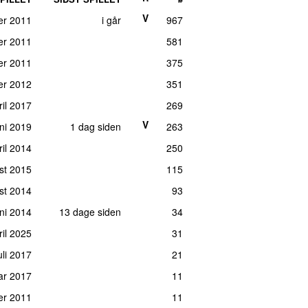
V
er 2011
i går
967
er 2011
581
er 2011
375
er 2012
351
ril 2017
269
V
uni 2019
1 dag siden
263
il 2014
250
st 2015
115
st 2014
93
uni 2014
13 dage siden
34
ril 2025
31
uli 2017
21
uar 2017
11
er 2011
11