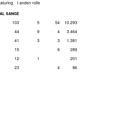
aturing
I anden rolle
ar 2024
1
AL SANGE
103
5
54
10.293
44
9
4
3.464
41
3
3
1.381
15
6
289
12
1
201
23
4
86