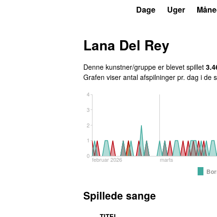
P3
Trends
Dage
Uger
Måne
Lana Del Rey
Denne kunstner/gruppe er blevet spillet
3.4
Grafen viser antal afspilninger pr. dag i de
4
3
2
1
0
februar 2026
marts
Bor
Spillede sange
TITEL