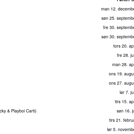
man 12. decemb
søn 25. septemb
fre 30. septemb
søn 30. septemb
tors 20. ap
fre 28. j
man 28. apr
ons 19. augu
ons 27. augu
lør 7. j
tirs 15. ap
cky
&
Playboi Carti
)
søn 16. j
tirs 21. febr
lør 5. novemb