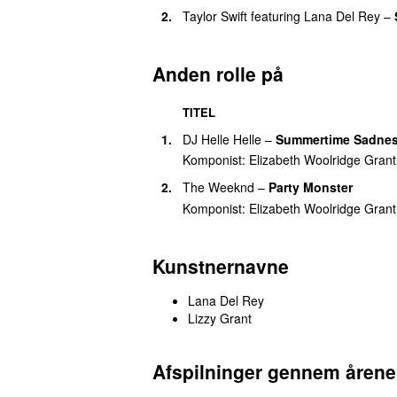
29.
Bartender
2.
Taylor Swift
featuring
Lana Del Rey
–
29.
Norman Fucking Rockwell
29.
Video Games (Jamie Woon Remix)
Anden rolle på
29.
White Feather Hawk Tail Deer Hunte
33.
Blue Jeans (RAC Remix)
TITEL
33.
Blue Jeans (Subb-An Remix)
1.
DJ Helle Helle
–
Summertime Sadness
Komponist:
Elizabeth Woolridge Grant
33.
Breaking Up Slowly
2.
The Weeknd
–
Party Monster
33.
Chelsea Hotel
Komponist:
Elizabeth Woolridge Grant
33.
Cinnamon Girl
33.
Coachella - Woodstock in My Mind
Kunstnernavne
33.
Dark Paradise
Lana Del Rey
33.
Fuck It I Love You
Lizzy Grant
33.
Jeans (Penguin Prison Remix)
33.
Little Girls
Afspilninger gennem årene
33.
Say Yes To Heaven (sim0ne & Melo