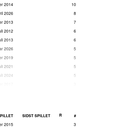
er 2014
10
ril 2026
8
er 2013
7
uli 2012
6
uli 2013
6
ar 2026
5
er 2019
5
juli 2021
5
uli 2024
5
er 2017
3
er 2018
3
uni 2014
3
uni 2021
3
R
PILLET
SIDST SPILLET
#
er 2023
3
er 2015
3