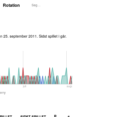
Rotation
øn 25. september 2011
. Sidst spillet
i går
.
juli
august
erry
R
PILLET
SIDST SPILLET
#