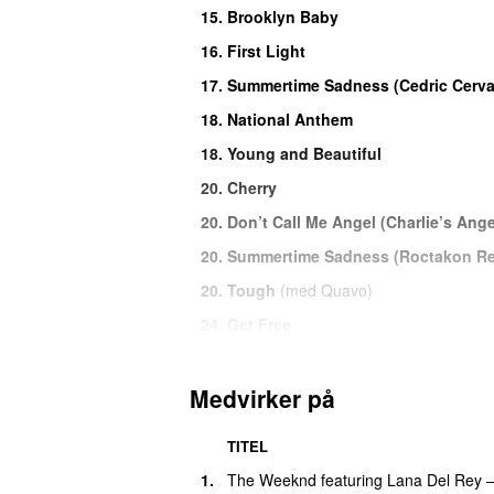
15.
Brooklyn Baby
16.
First Light
17.
Summertime Sadness (Cedric Cervai
18.
National Anthem
18.
Young and Beautiful
20.
Cherry
20.
Don’t Call Me Angel (Charlie’s Ange
20.
Summertime Sadness (Roctakon Re
20.
Tough
(
med
Quavo
)
24.
Get Free
24.
Mariners Apartment Complex
24.
Shades of Cool
Medvirker på
24.
Summertime Sadness (Anthem Kingz
TITEL
24.
Take Me Home, Countryroads
1.
The Weeknd
featuring
Lana Del Rey