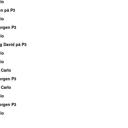
io
en på P3
io
orgen P3
io
g David på P3
io
io
 Carlo
orgen P3
 Carlo
io
orgen P3
io