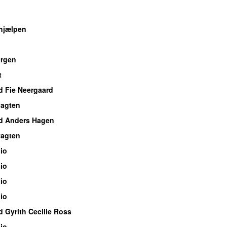
hjælpen
rgen
t
d Fie Neergaard
vagten
d Anders Hagen
vagten
io
io
io
io
 Gyrith Cecilie Ross
io