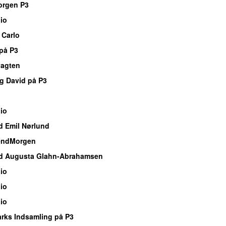
orgen P3
io
 Carlo
på P3
vagten
g David på P3
io
d Emil Nørlund
endMorgen
d Augusta Glahn-Abrahamsen
io
io
io
rks Indsamling på P3