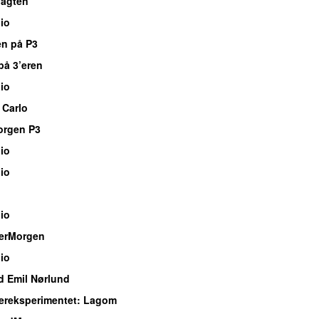
vagten
io
en på P3
på 3’eren
io
 Carlo
orgen P3
io
io
io
erMorgen
io
d Emil Nørlund
reksperimentet
: Lagom