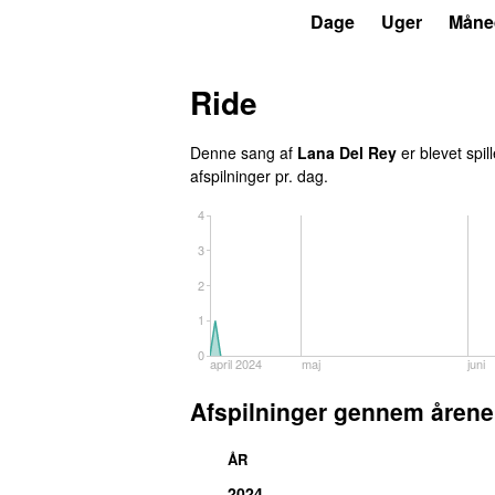
P3
Trends
Dage
Uger
Måne
Ride
Denne sang af
Lana Del Rey
er blevet spil
afspilninger pr. dag.
4
3
2
1
0
april 2024
maj
juni
Afspilninger gennem årene
ÅR
2024