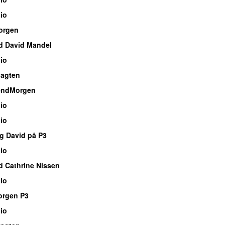
io
orgen
d David Mandel
io
vagten
endMorgen
io
io
g David på P3
io
d Cathrine Nissen
io
orgen P3
io