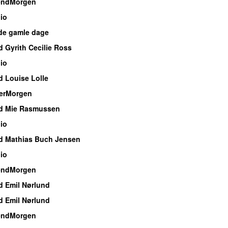
endMorgen
io
de gamle dage
 Gyrith Cecilie Ross
io
 Louise Lolle
erMorgen
d Mie Rasmussen
io
d Mathias Buch Jensen
io
endMorgen
d Emil Nørlund
d Emil Nørlund
endMorgen