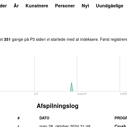
der
År
Kunstnere
Personer
Nyt
Uundgåelige
let
351
gange på P3 siden vi startede med at indeksere. Først registrer
juli
august
sept
Afspilningslog
#
DATO
PROG
man 28. oktober 2024
21:48
Crush
4