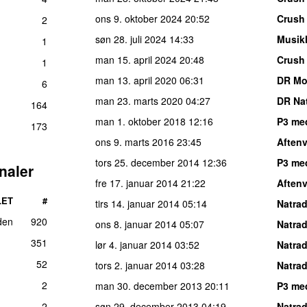
ons 9. oktober 2024
20:52
Crush
2
søn 28. juli 2024
14:33
Musik
1
man 15. april 2024
20:48
Crush
1
man 13. april 2020
06:31
DR Mo
6
man 23. marts 2020
04:27
DR Na
164
man 1. oktober 2018
12:16
P3 me
173
ons 9. marts 2016
23:45
Aften
tors 25. december 2014
12:36
P3 me
naler
fre 17. januar 2014
21:22
Aften
LET
#
tirs 14. januar 2014
05:14
Natrad
den
920
ons 8. januar 2014
05:07
Natrad
351
lør 4. januar 2014
03:52
Natrad
52
tors 2. januar 2014
03:28
Natrad
2
man 30. december 2013
20:11
P3 med
2
søn 29. december 2013
04:19
Natrad