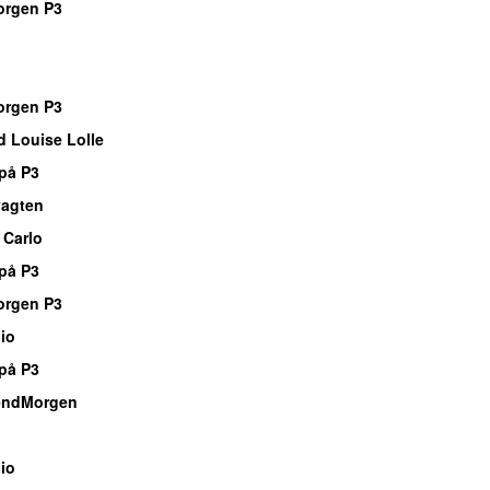
orgen P3
orgen P3
 Louise Lolle
på P3
vagten
 Carlo
på P3
orgen P3
io
på P3
endMorgen
io