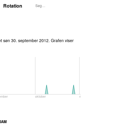
Rotation
et
søn 30. september 2012
. Grafen viser
ember
oktober
november
RAM