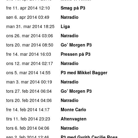
fre 11. apr 2014
12:10
Smag på P3
søn 6. apr 2014
03:49
Natradio
man 31. mar 2014
18:25
Liga
ons 26. mar 2014
03:06
Natradio
tors 20. mar 2014
08:50
Go’ Morgen P3
fre 14. mar 2014
16:03
Pressen på P3
ons 12. mar 2014
02:17
Natradio
ons 5. mar 2014
14:55
P3 med Mikkel Bagger
man 3. mar 2014
00:19
Natradio
tors 27. feb 2014
06:04
Go’ Morgen P3
tors 20. feb 2014
04:06
Natradio
fre 14. feb 2014
14:17
Monte Carlo
tirs 11. feb 2014
23:23
Aftenvagten
tors 6. feb 2014
04:06
Natradio
søn 2. feb 2014
12:46
P3 med Gyrith Cecilie Ross