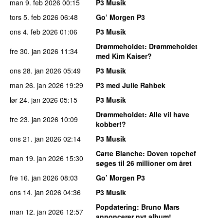
man 9. feb 2026
00:15
P3 Musik
tors 5. feb 2026
06:48
Go’ Morgen P3
ons 4. feb 2026
01:06
P3 Musik
Drømmeholdet
: Drømmeholdet
fre 30. jan 2026
11:34
med Kim Kaiser?
ons 28. jan 2026
05:49
P3 Musik
man 26. jan 2026
19:29
P3 med Julie Rahbek
lør 24. jan 2026
05:15
P3 Musik
Drømmeholdet
: Alle vil have
fre 23. jan 2026
10:09
kobber!?
ons 21. jan 2026
02:14
P3 Musik
Carte Blanche
: Doven topchef
man 19. jan 2026
15:30
søges til 26 millioner om året
fre 16. jan 2026
08:03
Go’ Morgen P3
ons 14. jan 2026
04:36
P3 Musik
Popdatering
: Bruno Mars
man 12. jan 2026
12:57
annoncerer nyt album!