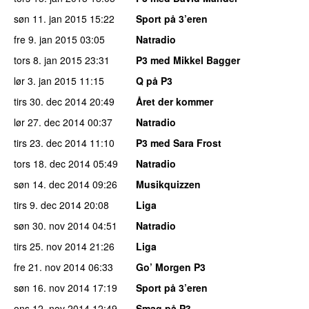
søn 11. jan 2015
15:22
Sport på 3’eren
fre 9. jan 2015
03:05
Natradio
tors 8. jan 2015
23:31
P3 med Mikkel Bagger
lør 3. jan 2015
11:15
Q på P3
tirs 30. dec 2014
20:49
Året der kommer
lør 27. dec 2014
00:37
Natradio
tirs 23. dec 2014
11:10
P3 med Sara Frost
tors 18. dec 2014
05:49
Natradio
søn 14. dec 2014
09:26
Musikquizzen
tirs 9. dec 2014
20:08
Liga
søn 30. nov 2014
04:51
Natradio
tirs 25. nov 2014
21:26
Liga
fre 21. nov 2014
06:33
Go’ Morgen P3
søn 16. nov 2014
17:19
Sport på 3’eren
ons 12. nov 2014
12:49
Smag på P3