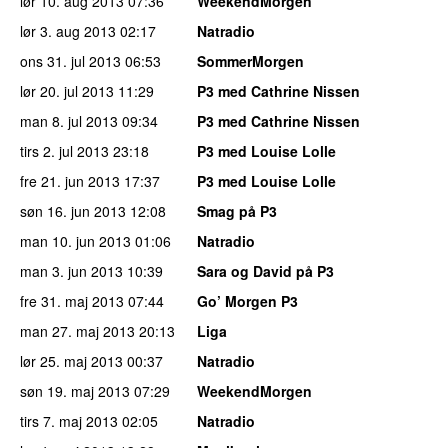
lør 10. aug 2013
07:36
WeekendMorgen
lør 3. aug 2013
02:17
Natradio
ons 31. jul 2013
06:53
SommerMorgen
lør 20. jul 2013
11:29
P3 med Cathrine Nissen
man 8. jul 2013
09:34
P3 med Cathrine Nissen
tirs 2. jul 2013
23:18
P3 med Louise Lolle
fre 21. jun 2013
17:37
P3 med Louise Lolle
søn 16. jun 2013
12:08
Smag på P3
man 10. jun 2013
01:06
Natradio
man 3. jun 2013
10:39
Sara og David på P3
fre 31. maj 2013
07:44
Go’ Morgen P3
man 27. maj 2013
20:13
Liga
lør 25. maj 2013
00:37
Natradio
søn 19. maj 2013
07:29
WeekendMorgen
tirs 7. maj 2013
02:05
Natradio