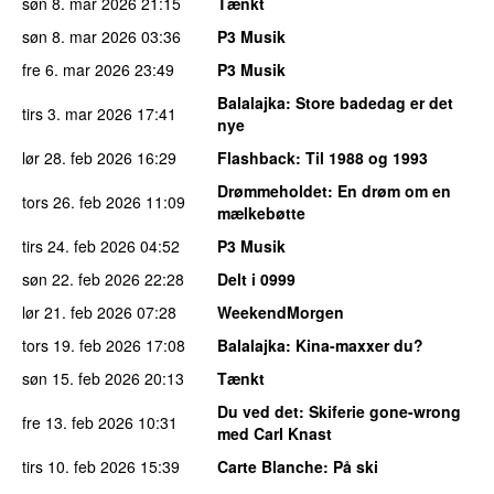
søn 8. mar 2026
21:15
Tænkt
søn 8. mar 2026
03:36
P3 Musik
fre 6. mar 2026
23:49
P3 Musik
Balalajka
: Store badedag er det
tirs 3. mar 2026
17:41
nye
lør 28. feb 2026
16:29
Flashback
: Til 1988 og 1993
Drømmeholdet
: En drøm om en
tors 26. feb 2026
11:09
mælkebøtte
tirs 24. feb 2026
04:52
P3 Musik
søn 22. feb 2026
22:28
Delt i 0999
lør 21. feb 2026
07:28
WeekendMorgen
tors 19. feb 2026
17:08
Balalajka
: Kina-maxxer du?
søn 15. feb 2026
20:13
Tænkt
Du ved det
: Skiferie gone-wrong
fre 13. feb 2026
10:31
med Carl Knast
tirs 10. feb 2026
15:39
Carte Blanche
: På ski