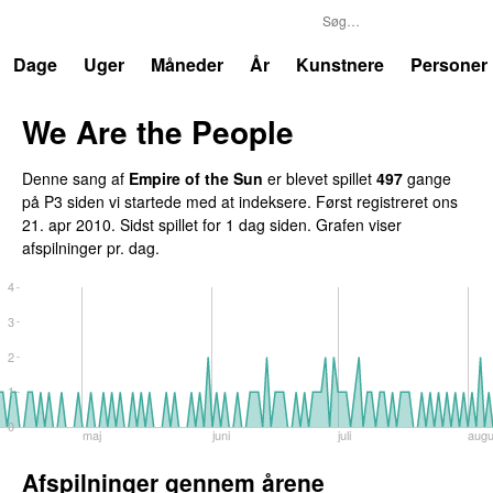
P3
Trends
Dage
Uger
Måneder
År
Kunstnere
Personer
We Are the People
Denne sang af
Empire of the Sun
er blevet spillet
497
gange
på P3 siden vi startede med at indeksere. Først registreret
ons
21. apr 2010
. Sidst spillet
for 1 dag siden
. Grafen viser
afspilninger pr. dag.
4
3
2
1
0
maj
juni
juli
augu
Afspilninger gennem årene