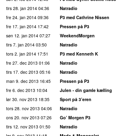
tirs 28. jan 2014
04:36
Natradio
fre 24. jan 2014
09:36
P3 med Cathrine Nissen
fre 17. jan 2014
17:42
Pressen på P3
søn 12. jan 2014
07:27
WeekendMorgen
tirs 7. jan 2014
03:50
Natradio
tors 2. jan 2014
17:51
P3 med Kenneth K
fre 27. dec 2013
01:06
Natradio
tirs 17. dec 2013
05:16
Natradio
man 9. dec 2013
16:45
Pressen på P3
fre 6. dec 2013
10:04
Julen - din gamle kælling
lør 30. nov 2013
18:35
Sport på 3’eren
tors 28. nov 2013
04:06
Natradio
ons 20. nov 2013
07:26
Go’ Morgen P3
tirs 12. nov 2013
01:50
Natradio
lør 9. nov 2013
11:18
Mads & Monopolet