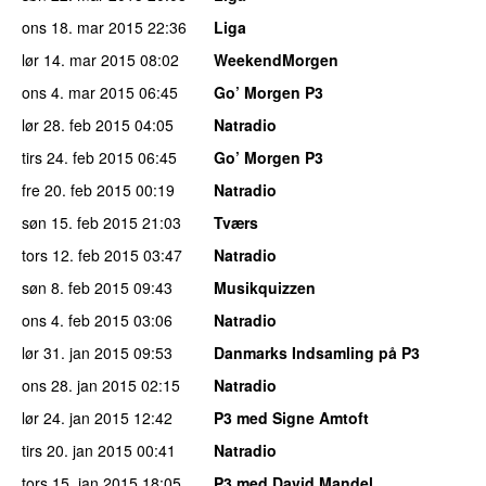
ons 18. mar 2015
22:36
Liga
lør 14. mar 2015
08:02
WeekendMorgen
ons 4. mar 2015
06:45
Go’ Morgen P3
lør 28. feb 2015
04:05
Natradio
tirs 24. feb 2015
06:45
Go’ Morgen P3
fre 20. feb 2015
00:19
Natradio
søn 15. feb 2015
21:03
Tværs
tors 12. feb 2015
03:47
Natradio
søn 8. feb 2015
09:43
Musikquizzen
ons 4. feb 2015
03:06
Natradio
lør 31. jan 2015
09:53
Danmarks Indsamling på P3
ons 28. jan 2015
02:15
Natradio
lør 24. jan 2015
12:42
P3 med Signe Amtoft
tirs 20. jan 2015
00:41
Natradio
tors 15. jan 2015
18:05
P3 med David Mandel