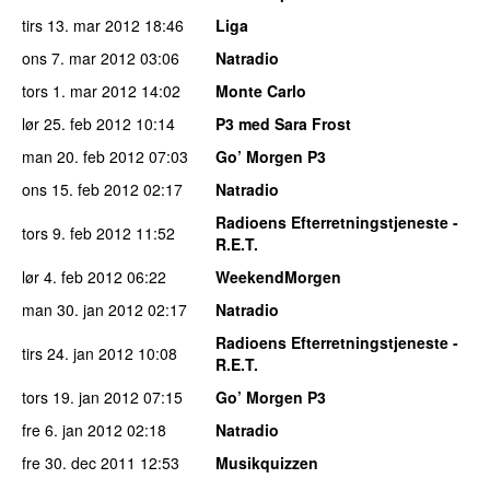
tirs 13. mar 2012
18:46
Liga
ons 7. mar 2012
03:06
Natradio
tors 1. mar 2012
14:02
Monte Carlo
lør 25. feb 2012
10:14
P3 med Sara Frost
man 20. feb 2012
07:03
Go’ Morgen P3
ons 15. feb 2012
02:17
Natradio
Radioens Efterretningstjeneste -
tors 9. feb 2012
11:52
R.E.T.
lør 4. feb 2012
06:22
WeekendMorgen
man 30. jan 2012
02:17
Natradio
Radioens Efterretningstjeneste -
tirs 24. jan 2012
10:08
R.E.T.
tors 19. jan 2012
07:15
Go’ Morgen P3
fre 6. jan 2012
02:18
Natradio
fre 30. dec 2011
12:53
Musikquizzen