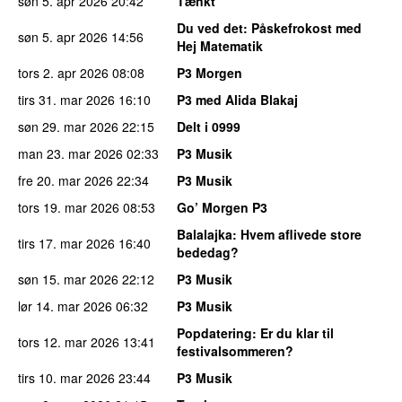
søn 5. apr 2026
20:42
Tænkt
Du ved det
: Påskefrokost med
søn 5. apr 2026
14:56
Hej Matematik
tors 2. apr 2026
08:08
P3 Morgen
tirs 31. mar 2026
16:10
P3 med Alida Blakaj
søn 29. mar 2026
22:15
Delt i 0999
man 23. mar 2026
02:33
P3 Musik
fre 20. mar 2026
22:34
P3 Musik
tors 19. mar 2026
08:53
Go’ Morgen P3
Balalajka
: Hvem aflivede store
tirs 17. mar 2026
16:40
bededag?
søn 15. mar 2026
22:12
P3 Musik
lør 14. mar 2026
06:32
P3 Musik
Popdatering
: Er du klar til
tors 12. mar 2026
13:41
festivalsommeren?
tirs 10. mar 2026
23:44
P3 Musik