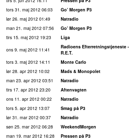
tirs 5. jun 2012
16:11
Pressen på P3
tors 31. maj 2012
06:03
Go’ Morgen P3
lør 26. maj 2012
01:49
Natradio
man 21. maj 2012
07:56
Go’ Morgen P3
tirs 15. maj 2012
19:23
Liga
Radioens Efterretningstjeneste -
ons 9. maj 2012
11:41
R.E.T.
tors 3. maj 2012
14:11
Monte Carlo
lør 28. apr 2012
10:02
Mads & Monopolet
man 23. apr 2012
03:51
Natradio
tirs 17. apr 2012
23:20
Aftenvagten
ons 11. apr 2012
00:22
Natradio
tors 5. apr 2012
13:07
Smag på P3
lør 31. mar 2012
00:37
Natradio
søn 25. mar 2012
06:28
WeekendMorgen
man 19. mar 2012
16:28
Pressen på P3