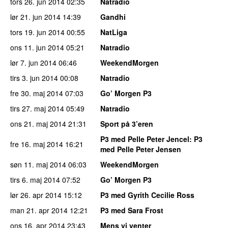
tors 26. jun 2014
02:35
Natradio
lør 21. jun 2014
14:39
Gandhi
tors 19. jun 2014
00:55
NatLiga
ons 11. jun 2014
05:21
Natradio
lør 7. jun 2014
06:46
WeekendMorgen
tirs 3. jun 2014
00:08
Natradio
fre 30. maj 2014
07:03
Go’ Morgen P3
tirs 27. maj 2014
05:49
Natradio
ons 21. maj 2014
21:31
Sport på 3’eren
P3 med Pelle Peter Jencel
: P3
fre 16. maj 2014
16:21
med Pelle Peter Jensen
søn 11. maj 2014
06:03
WeekendMorgen
tirs 6. maj 2014
07:52
Go’ Morgen P3
lør 26. apr 2014
15:12
P3 med Gyrith Cecilie Ross
man 21. apr 2014
12:21
P3 med Sara Frost
ons 16. apr 2014
23:43
Mens vi venter