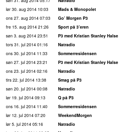
søn 31. aug 2014
05:17
Natradio
lør 30. aug 2014
10:03
Mads & Monopolet
ons 27. aug 2014
07:03
Go’ Morgen P3
fre 15. aug 2014
21:26
Sport på 3’eren
søn 3. aug 2014
23:51
P3 med Kristian Stanley Halse
tors 31. jul 2014
01:16
Natradio
ons 30. jul 2014
11:33
Sommerresidensen
søn 27. jul 2014
23:21
P3 med Kristian Stanley Halse
ons 23. jul 2014
02:16
Natradio
tirs 22. jul 2014
13:38
Smag på P3
søn 20. jul 2014
00:08
Natradio
lør 19. jul 2014
09:13
Q på P3
ons 16. jul 2014
11:40
Sommerresidensen
lør 12. jul 2014
07:20
WeekendMorgen
lør 5. jul 2014
05:16
Natradio