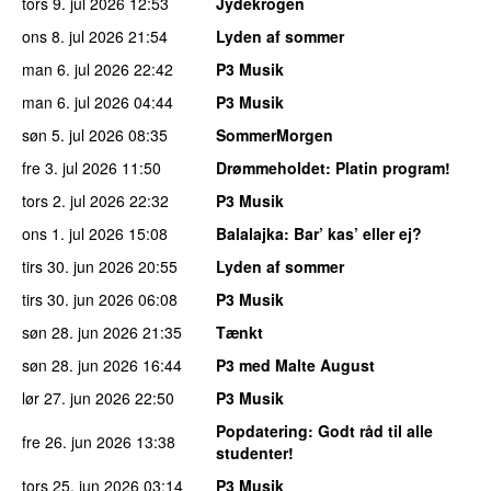
tors 9. jul 2026
12:53
Jydekrogen
ons 8. jul 2026
21:54
Lyden af sommer
man 6. jul 2026
22:42
P3 Musik
man 6. jul 2026
04:44
P3 Musik
søn 5. jul 2026
08:35
SommerMorgen
fre 3. jul 2026
11:50
Drømmeholdet
: Platin program!
tors 2. jul 2026
22:32
P3 Musik
ons 1. jul 2026
15:08
Balalajka
: Bar’ kas’ eller ej?
tirs 30. jun 2026
20:55
Lyden af sommer
tirs 30. jun 2026
06:08
P3 Musik
søn 28. jun 2026
21:35
Tænkt
søn 28. jun 2026
16:44
P3 med Malte August
lør 27. jun 2026
22:50
P3 Musik
Popdatering
: Godt råd til alle
fre 26. jun 2026
13:38
studenter!
tors 25. jun 2026
03:14
P3 Musik