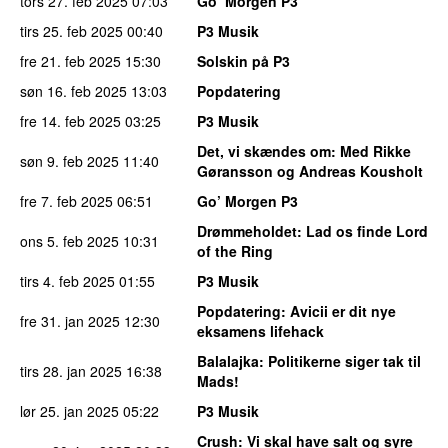
tors 27. feb 2025
07:03
Go’ Morgen P3
tirs 25. feb 2025
00:40
P3 Musik
fre 21. feb 2025
15:30
Solskin på P3
søn 16. feb 2025
13:03
Popdatering
fre 14. feb 2025
03:25
P3 Musik
Det, vi skændes om
: Med Rikke
søn 9. feb 2025
11:40
Gøransson og Andreas Kousholt
fre 7. feb 2025
06:51
Go’ Morgen P3
Drømmeholdet
: Lad os finde Lord
ons 5. feb 2025
10:31
of the Ring
tirs 4. feb 2025
01:55
P3 Musik
Popdatering
: Avicii er dit nye
fre 31. jan 2025
12:30
eksamens lifehack
Balalajka
: Politikerne siger tak til
tirs 28. jan 2025
16:38
Mads!
lør 25. jan 2025
05:22
P3 Musik
Crush
: Vi skal have salt og syre