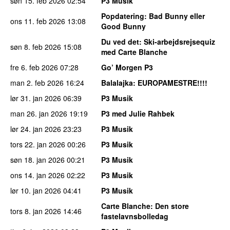
søn 15. feb 2026
02:54
P3 Musik
Popdatering
: Bad Bunny eller
ons 11. feb 2026
13:08
Good Bunny
Du ved det
: Ski-arbejdsrejsequiz
søn 8. feb 2026
15:08
med Carte Blanche
fre 6. feb 2026
07:28
Go’ Morgen P3
man 2. feb 2026
16:24
Balalajka
: EUROPAMESTRE!!!!
lør 31. jan 2026
06:39
P3 Musik
man 26. jan 2026
19:19
P3 med Julie Rahbek
lør 24. jan 2026
23:23
P3 Musik
tors 22. jan 2026
00:26
P3 Musik
søn 18. jan 2026
00:21
P3 Musik
ons 14. jan 2026
02:22
P3 Musik
lør 10. jan 2026
04:41
P3 Musik
Carte Blanche
: Den store
tors 8. jan 2026
14:46
fastelavnsbolledag