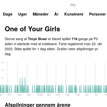
P3
Trends
Dage
Uger
Måneder
År
Kunstnere
Personer
One of Your Girls
Denne sang af
Troye Sivan
er blevet spillet
718
gange på P3
siden vi startede med at indeksere. Først registreret
man 23. okt
2023
. Sidst spillet
for 1 dag siden
. Grafen viser afspilninger pr.
dag.
4
3
2
1
0
ep
okt
nov
dec
2026
feb
mar
apr
maj
jun
jul
a
Afspilninger gennem årene