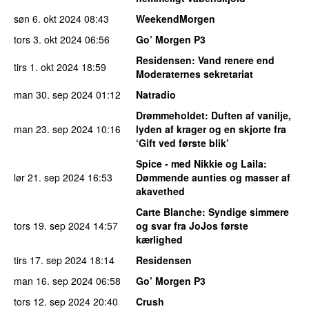
søn 6. okt 2024
08:43
WeekendMorgen
tors 3. okt 2024
06:56
Go’ Morgen P3
Residensen
: Vand renere end
tirs 1. okt 2024
18:59
Moderaternes sekretariat
man 30. sep 2024
01:12
Natradio
Drømmeholdet
: Duften af vanilje,
man 23. sep 2024
10:16
lyden af krager og en skjorte fra
‘Gift ved første blik’
Spice - med Nikkie og Laila
:
lør 21. sep 2024
16:53
Dømmende aunties og masser af
akavethed
Carte Blanche
: Syndige simmere
tors 19. sep 2024
14:57
og svar fra JoJos første
kærlighed
tirs 17. sep 2024
18:14
Residensen
man 16. sep 2024
06:58
Go’ Morgen P3
tors 12. sep 2024
20:40
Crush