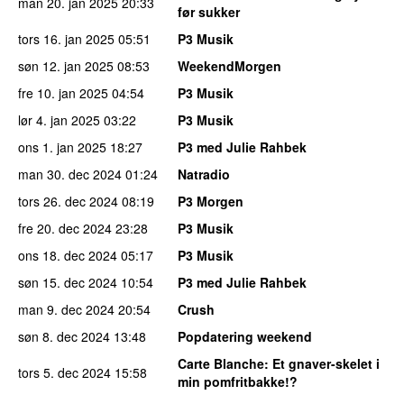
man 20. jan 2025
20:33
før sukker
tors 16. jan 2025
05:51
P3 Musik
søn 12. jan 2025
08:53
WeekendMorgen
fre 10. jan 2025
04:54
P3 Musik
lør 4. jan 2025
03:22
P3 Musik
ons 1. jan 2025
18:27
P3 med Julie Rahbek
man 30. dec 2024
01:24
Natradio
tors 26. dec 2024
08:19
P3 Morgen
fre 20. dec 2024
23:28
P3 Musik
ons 18. dec 2024
05:17
P3 Musik
søn 15. dec 2024
10:54
P3 med Julie Rahbek
man 9. dec 2024
20:54
Crush
søn 8. dec 2024
13:48
Popdatering weekend
Carte Blanche
: Et gnaver-skelet i
tors 5. dec 2024
15:58
min pomfritbakke!?