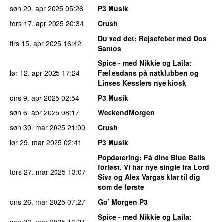
søn 20. apr 2025
05:26
P3 Musik
tors 17. apr 2025
20:34
Crush
Du ved det
: Rejsefeber med Dos
tirs 15. apr 2025
16:42
Santos
Spice - med Nikkie og Laila
:
lør 12. apr 2025
17:24
Fællesdans på natklubben og
Linses Kesslers nye kiosk
ons 9. apr 2025
02:54
P3 Musik
søn 6. apr 2025
08:17
WeekendMorgen
søn 30. mar 2025
21:00
Crush
lør 29. mar 2025
02:41
P3 Musik
Popdatering
: Få dine Blue Balls
forløst. Vi har nye single fra Lord
tors 27. mar 2025
13:07
Siva og Alex Vargas klar til dig
som de første
ons 26. mar 2025
07:27
Go’ Morgen P3
Spice - med Nikkie og Laila
:
søn 23. mar 2025
16:24