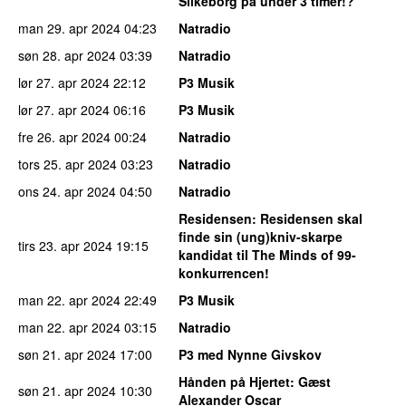
Silkeborg på under 3 timer!?
man 29. apr 2024
04:23
Natradio
søn 28. apr 2024
03:39
Natradio
lør 27. apr 2024
22:12
P3 Musik
lør 27. apr 2024
06:16
P3 Musik
fre 26. apr 2024
00:24
Natradio
tors 25. apr 2024
03:23
Natradio
ons 24. apr 2024
04:50
Natradio
Residensen
: Residensen skal
finde sin (ung)kniv-skarpe
tirs 23. apr 2024
19:15
kandidat til The Minds of 99-
konkurrencen!
man 22. apr 2024
22:49
P3 Musik
man 22. apr 2024
03:15
Natradio
søn 21. apr 2024
17:00
P3 med Nynne Givskov
Hånden på Hjertet
: Gæst
søn 21. apr 2024
10:30
Alexander Oscar