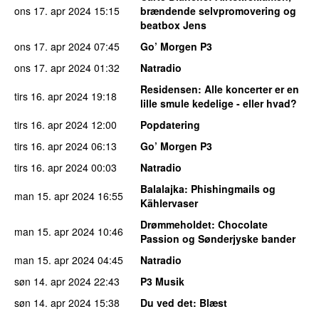
ons 17. apr 2024
15:15
brændende selvpromovering og
beatbox Jens
ons 17. apr 2024
07:45
Go’ Morgen P3
ons 17. apr 2024
01:32
Natradio
Residensen
: Alle koncerter er en
tirs 16. apr 2024
19:18
lille smule kedelige - eller hvad?
tirs 16. apr 2024
12:00
Popdatering
tirs 16. apr 2024
06:13
Go’ Morgen P3
tirs 16. apr 2024
00:03
Natradio
Balalajka
: Phishingmails og
man 15. apr 2024
16:55
Kählervaser
Drømmeholdet
: Chocolate
man 15. apr 2024
10:46
Passion og Sønderjyske bander
man 15. apr 2024
04:45
Natradio
søn 14. apr 2024
22:43
P3 Musik
søn 14. apr 2024
15:38
Du ved det
: Blæst