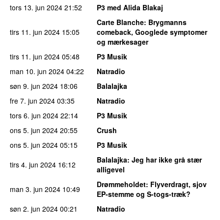
tors 13. jun 2024
21:52
P3 med Alida Blakaj
Carte Blanche
: Brygmanns
tirs 11. jun 2024
15:05
comeback, Googlede symptomer
og mærkesager
tirs 11. jun 2024
05:48
P3 Musik
man 10. jun 2024
04:22
Natradio
søn 9. jun 2024
18:06
Balalajka
fre 7. jun 2024
03:35
Natradio
tors 6. jun 2024
22:14
P3 Musik
ons 5. jun 2024
20:55
Crush
ons 5. jun 2024
05:15
P3 Musik
Balalajka
: Jeg har ikke grå stær
tirs 4. jun 2024
16:12
alligevel
Drømmeholdet
: Flyverdragt, sjov
man 3. jun 2024
10:49
EP-stemme og S-togs-træk?
søn 2. jun 2024
00:21
Natradio