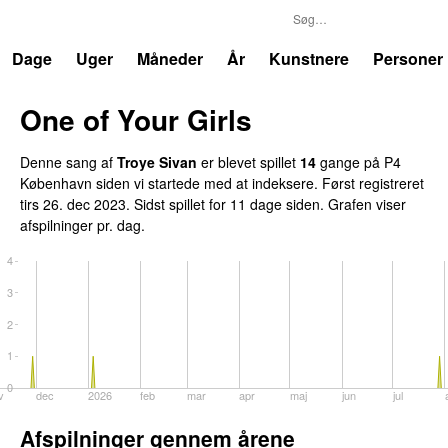
P4
Trends
Dage
Uger
Måneder
År
Kunstnere
Personer
One of Your Girls
Denne sang af
Troye Sivan
er blevet spillet
14
gange på P4
København siden vi startede med at indeksere. Først registreret
tirs 26. dec 2023
. Sidst spillet
for 11 dage siden
. Grafen viser
afspilninger pr. dag.
4
3
2
1
0
v
dec
2026
feb
mar
apr
maj
jun
jul
Afspilninger gennem årene