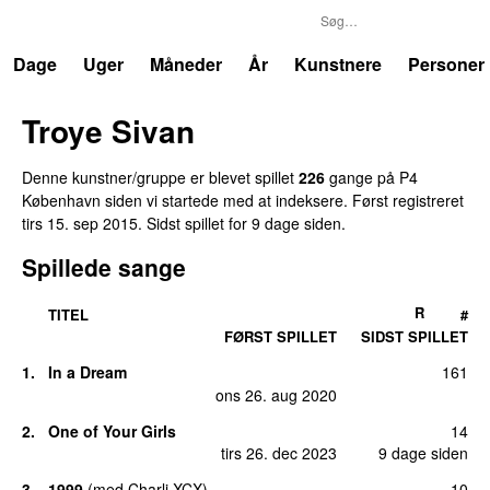
P4
Trends
Dage
Uger
Måneder
År
Kunstnere
Personer
Troye Sivan
Denne kunstner/gruppe er blevet spillet
226
gange på P4
København siden vi startede med at indeksere. Først registreret
tirs 15. sep 2015
. Sidst spillet
for 9 dage siden
.
Spillede sange
R
TITEL
#
FØRST SPILLET
SIDST SPILLET
1.
In a Dream
161
ons 26. aug 2020
2.
One of Your Girls
14
tirs 26. dec 2023
9 dage siden
3.
1999
(
med
Charli XCX
)
10