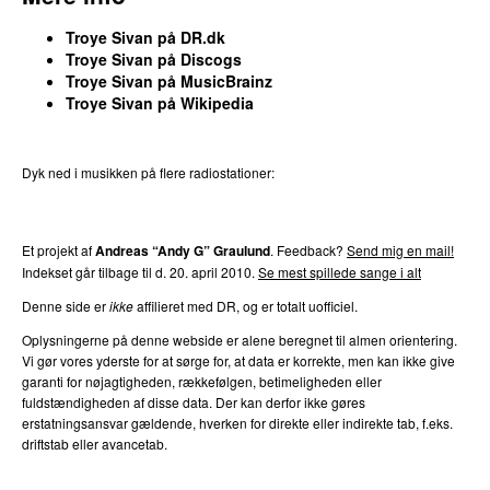
Troye Sivan på DR.dk
Troye Sivan på Discogs
Troye Sivan på MusicBrainz
Troye Sivan på Wikipedia
Dyk ned i musikken på flere radiostationer:
P3
Trends
P4
Trends
P5
Trends
P6
Trends
P7
Trends
Et projekt af
Andreas “Andy G” Graulund
. Feedback?
Send mig en mail!
Indekset går tilbage til d. 20. april 2010.
Se mest spillede sange i alt
Denne side er
ikke
affilieret med DR, og er totalt uofficiel.
Oplysningerne på denne webside er alene beregnet til almen orientering.
Vi gør vores yderste for at sørge for, at data er korrekte, men kan ikke give
garanti for nøjagtigheden, rækkefølgen, betimeligheden eller
fuldstændigheden af disse data. Der kan derfor ikke gøres
erstatningsansvar gældende, hverken for direkte eller indirekte tab, f.eks.
driftstab eller avancetab.