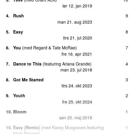
lør 12. jan 2019
4.
Rush
9
man 21. aug 2023
5.
Easy
8
tirs 21. jul 2020
6.
You
(
med
Regard
&
Tate McRae
)
7
fre 16. apr 2021
7.
Dance to This
(
featuring
Ariana Grande
)
4
man 23. jul 2018
8.
Got Me Started
3
tirs 24. okt 2023
9.
Youth
2
fre 25. okt 2024
10.
Bloom
1
søn 20. maj 2018
10.
Easy (Remix)
(
med
Kacey Musgraves
featuring
1
Mark Ronson
)