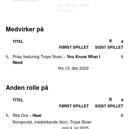
tirs 15. dec 2020
Vis mere
10.
Fools
1
tors 22. sep 2016
Medvirker på
10.
I’m So Tired…
(
med
Lauv
)
1
fre 26. mar 2021
R
TITEL
#
10.
My My My!
1
FØRST SPILLET
SIDST SPILLET
fre 28. jan 2022
1.
Pnau
featuring
Troye Sivan
–
You Know What I
9
10.
Rush
(
featuring
PinkPantheress
&
Hyunjin
)
1
Need
lør 18. okt 2025
tirs 13. dec 2022
10.
Talk Me Down
1
lør 7. sep 2024
Anden rolle på
10.
Wild
1
tirs 15. sep 2015
R
TITEL
#
FØRST SPILLET
SIDST SPILLET
1.
Rita Ora
–
Heat
8
Komponist, medvirkende (kor):
Troye Sivan
ons 9. jul 2025