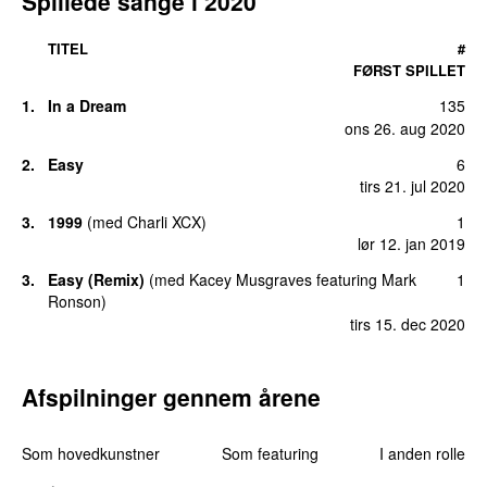
Spillede sange i 2020
TITEL
#
FØRST SPILLET
1.
In a Dream
135
ons 26. aug 2020
2.
Easy
6
tirs 21. jul 2020
3.
1999
(
med
Charli XCX
)
1
lør 12. jan 2019
3.
Easy (Remix)
(
med
Kacey Musgraves
featuring
Mark
1
Ronson
)
tirs 15. dec 2020
Afspilninger gennem årene
Som hovedkunstner
Som featuring
I anden rolle