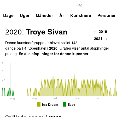
P4
Trends
Dage
Uger
Måneder
År
Kunstnere
Personer
2020:
Troye Sivan
← 2019
2021 →
Denne kunstner/gruppe er blevet spillet
143
gange på P4 København i
2020
. Grafen viser antal afspilninger
pr. dag.
Se alle afspilninger for denne kunstner
4
3
2
1
0
aug
sep
okt
nov
dec
In a Dream
Easy