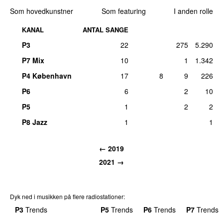
Som hovedkunstner
Som featuring
I anden rolle
KANAL
ANTAL SANGE
P3
22
275
5.290
P7 Mix
10
1
1.342
P4 København
17
8
9
226
P6
6
2
10
P5
1
2
2
P8 Jazz
1
1
← 2019
2021 →
Dyk ned i musikken på flere radiostationer:
P3
Trends
P4
Trends
P5
Trends
P6
Trends
P7
Trends