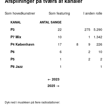
Afspilninger på tværs af kanaler
Som hovedkunstner
Som featuring
I anden rolle
KANAL
ANTAL SANGE
P3
22
275
5.290
P7 Mix
10
1
1.342
P4 København
17
8
9
226
P6
6
2
10
P5
1
2
2
P8 Jazz
1
1
← 2023
2025 →
Dyk ned i musikken på flere radiostationer: