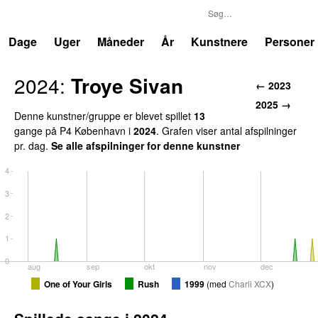
P4
Trends
Dage
Uger
Måneder
År
Kunstnere
Personer
2024:
Troye Sivan
← 2023
2025 →
Denne kunstner/gruppe er blevet spillet
13
gange på P4 København i
2024
. Grafen viser antal afspilninger
pr. dag.
Se alle afspilninger for denne kunstner
4
3
2
1
0
aug
sep
okt
nov
dec
One of Your Girls
Rush
1999
(
med
Charli XCX
)