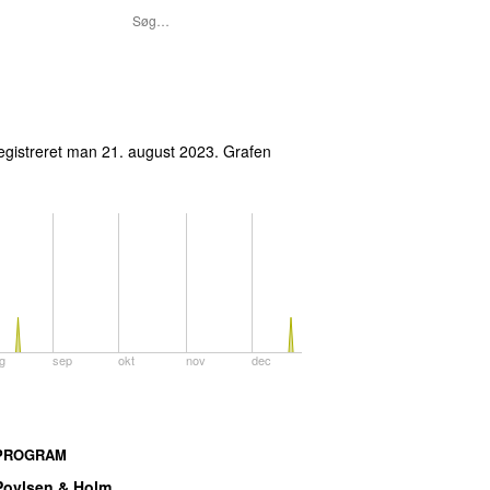
egistreret
man 21. august 2023
. Grafen
g
sep
okt
nov
dec
PROGRAM
Povlsen & Holm