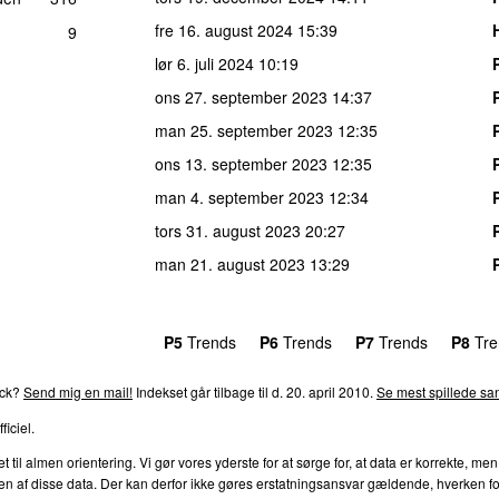
fre 16. august 2024
15:39
9
lør 6. juli 2024
10:19
ons 27. september 2023
14:37
man 25. september 2023
12:35
ons 13. september 2023
12:35
man 4. september 2023
12:34
tors 31. august 2023
20:27
man 21. august 2023
13:29
rends
P4
Trends
P5
Trends
P6
Trends
P7
Trends
P8
Tre
ack?
Send mig en mail!
Indekset går tilbage til d. 20. april 2010.
Se mest spillede san
ficiel.
l almen orientering. Vi gør vores yderste for at sørge for, at data er korrekte, men
af disse data. Der kan derfor ikke gøres erstatningsansvar gældende, hverken for dire