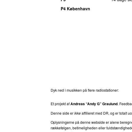
P4 København
Dyk ned i musikken på flere radiostationer:
P3
T
Et projekt af
Andreas “Andy G” Graulund
. Feedb
Denne side er
ikke
affilieret med DR, og er totalt uof
Oplysningerne på denne webside er alene beregnet ti
rækkefølgen, betimeligheden eller fuldstændigheden 