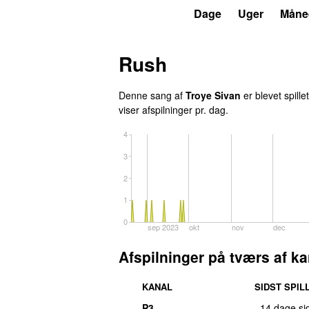
P4
Trends
Dage
Uger
Måne
Rush
Denne sang af
Troye Sivan
er blevet spille
viser afspilninger pr. dag.
4
3
2
1
0
sep 2023
okt
nov
dec
Afspilninger på tværs af ka
KANAL
SIDST SPIL
P3
14 dage si