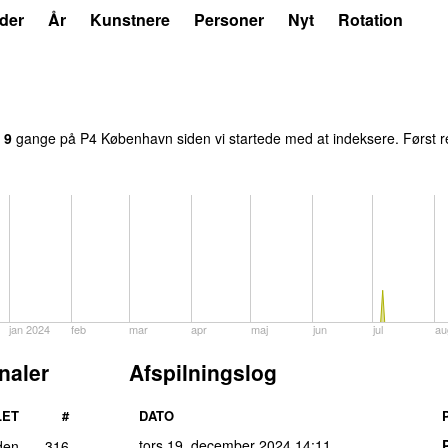
der
År
Kunstnere
Personer
Nyt
Rotation
t
9
gange på P4 København siden vi startede med at indeksere. Først r
jan 2024
feb
mar
apr
maj
jun
jul
au
naler
Afspilningslog
LET
#
DATO
tors 19. december 2024
14:11
den
316