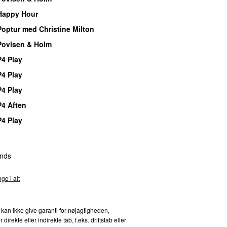
Happy Hour
Poptur med Christine Milton
Povlsen & Holm
P4 Play
P4 Play
P4 Play
P4 Aften
P4 Play
nds
ge i alt
 kan ikke give garanti for nøjagtigheden,
kte eller indirekte tab, f.eks. driftstab eller