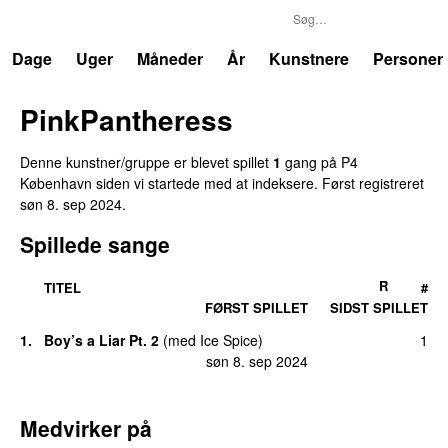
P4
Trends
Dage
Uger
Måneder
År
Kunstnere
Personer
PinkPantheress
Denne kunstner/gruppe er blevet spillet
1
gang på P4
København siden vi startede med at indeksere. Først registreret
søn 8. sep 2024
.
Spillede sange
R
TITEL
#
FØRST SPILLET
SIDST SPILLET
1.
Boy’s a Liar Pt. 2
(
med
Ice Spice
)
1
søn 8. sep 2024
Medvirker på