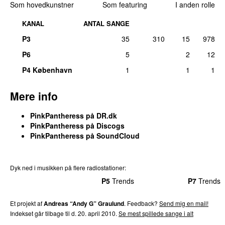
Som hovedkunstner
Som featuring
I anden rolle
KANAL
ANTAL SANGE
P3
35
310
15
978
P6
5
2
12
P4 København
1
1
1
Mere info
PinkPantheress på DR.dk
PinkPantheress på Discogs
PinkPantheress på SoundCloud
Dyk ned i musikken på flere radiostationer:
P3
Trends
P4
Trends
P5
Trends
P6
Trends
P7
Trends
Et projekt af
Andreas “Andy G” Graulund
. Feedback?
Send mig en mail!
Indekset går tilbage til d. 20. april 2010.
Se mest spillede sange i alt