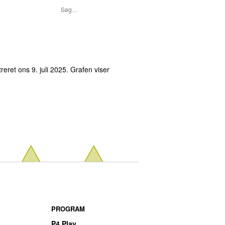
treret
ons 9. juli 2025
. Grafen viser
september
PROGRAM
P4 Play