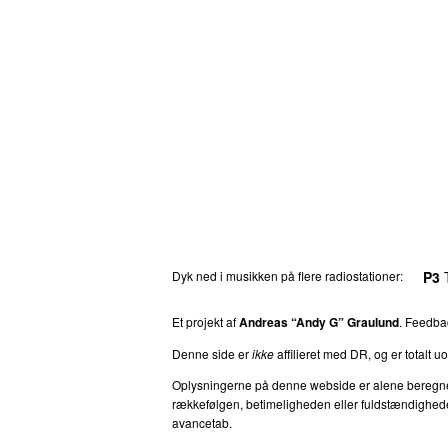
Dyk ned i musikken på flere radiostationer:
P3
T
Et projekt af
Andreas “Andy G” Graulund
. Feedb
Denne side er
ikke
affilieret med DR, og er totalt uof
Oplysningerne på denne webside er alene beregnet ti
rækkefølgen, betimeligheden eller fuldstændigheden 
avancetab.