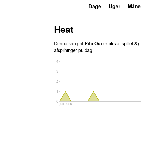
P4
Trends
Dage
Uger
Måne
Heat
Denne sang af
Rita Ora
er blevet spillet
8
g
afspilninger pr. dag.
4
3
2
1
0
juli 2025