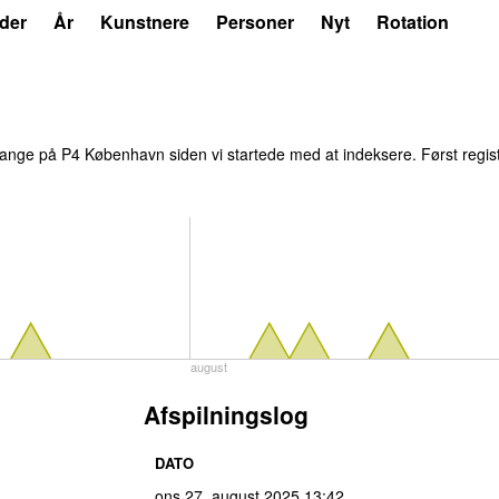
der
År
Kunstnere
Personer
Nyt
Rotation
ange på P4 København siden vi startede med at indeksere. Først regis
august
Afspilningslog
DATO
ons 27. august 2025
13:42