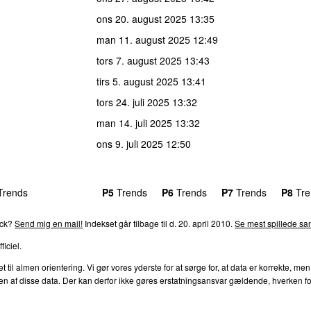
ons 20. august 2025
13:35
man 11. august 2025
12:49
tors 7. august 2025
13:43
tirs 5. august 2025
13:41
tors 24. juli 2025
13:32
man 14. juli 2025
13:32
ons 9. juli 2025
12:50
rends
P4
Trends
P5
Trends
P6
Trends
P7
Trends
P8
Tre
ack?
Send mig en mail!
Indekset går tilbage til d. 20. april 2010.
Se mest spillede san
ficiel.
l almen orientering. Vi gør vores yderste for at sørge for, at data er korrekte, men
af disse data. Der kan derfor ikke gøres erstatningsansvar gældende, hverken for dire