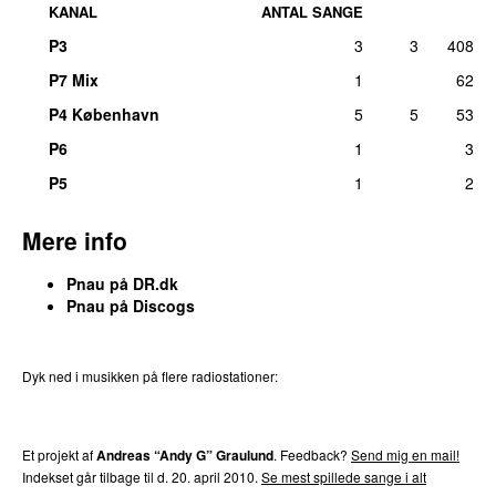
KANAL
ANTAL SANGE
P3
3
3
408
P7 Mix
1
62
P4 København
5
5
53
P6
1
3
P5
1
2
Mere info
Pnau på DR.dk
Pnau på Discogs
Dyk ned i musikken på flere radiostationer:
P3
Trends
P4
Trends
P5
Trends
P6
Trends
P7
Trends
Et projekt af
Andreas “Andy G” Graulund
. Feedback?
Send mig en mail!
Indekset går tilbage til d. 20. april 2010.
Se mest spillede sange i alt