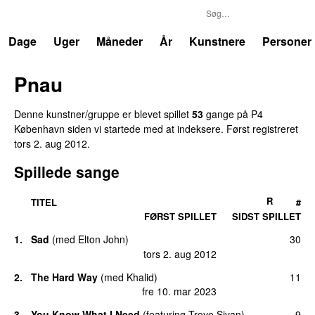
P4
Trends
Dage
Uger
Måneder
År
Kunstnere
Personer
Pnau
Denne kunstner/gruppe er blevet spillet
53
gange på P4
København siden vi startede med at indeksere. Først registreret
tors 2. aug 2012
.
Spillede sange
R
TITEL
#
FØRST SPILLET
SIDST SPILLET
1.
Sad
(
med
Elton John
)
30
tors 2. aug 2012
2.
The Hard Way
(
med
Khalid
)
11
fre 10. mar 2023
3.
You Know What I Need
(
featuring
Troye Sivan
)
9