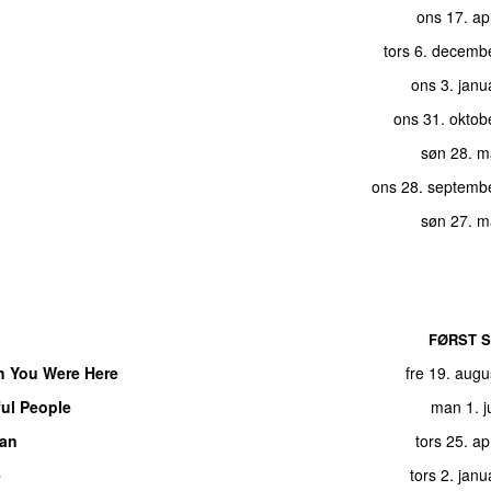
ons 17. ap
tors 6. decemb
ons 3. janu
ons 31. oktob
søn 28. m
ons 28. septemb
søn 27. m
FØRST S
h You Were Here
fre 19. aug
ful People
man 1. j
man
tors 25. ap
e
tors 2. jan