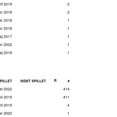
ril 2019
2
er 2018
2
ar 2018
1
er 2018
1
aj 2017
1
er 2022
1
aj 2018
1
R
PILLET
SIDST SPILLET
#
ust 2022
414
uli 2019
411
ril 2019
4
uar 2020
1