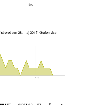
istreret
søn 28. maj 2017
. Grafen viser
maj
R
PILLET
SIDST SPILLET
#