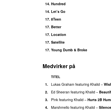
14.
Hundred
14.
Let’s Go
17.
8Teen
17.
Better
17.
Location
17.
Satellite
17.
Young Dumb & Broke
Medvirker på
TITEL
1.
Lukas Graham
featuring
Khalid
–
Wis
2.
Ed Sheeran
featuring
Khalid
–
Beauti
3.
P!nk
featuring
Khalid
–
Hurts 2B Hu
4.
Marshmello
featuring
Khalid
–
Silenc