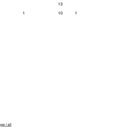
13
1
10
1
nds
ge i alt