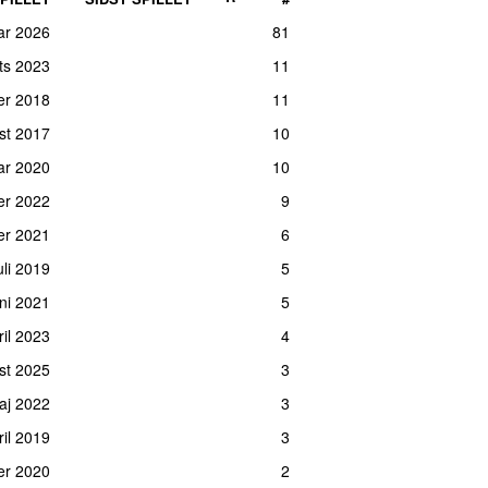
ar 2026
81
rts 2023
11
er 2018
11
ust 2017
10
uar 2020
10
ber 2022
9
er 2021
6
juli 2019
5
uni 2021
5
ril 2023
4
ust 2025
3
aj 2022
3
pril 2019
3
er 2020
2