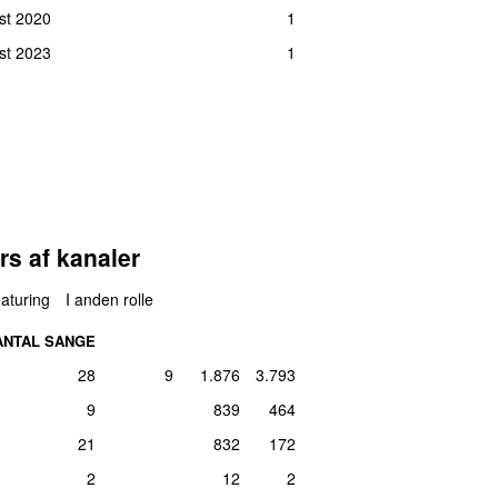
ust 2020
1
ust 2023
1
rs af kanaler
aturing
I anden rolle
ANTAL SANGE
28
9
1.876
3.793
9
839
464
21
832
172
2
12
2