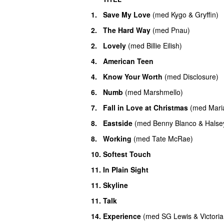
1.
Save My Love
(
med
Kygo
&
Gryffin
)
2.
The Hard Way
(
med
Pnau
)
2.
Lovely
(
med
Billie Eilish
)
4.
American Teen
4.
Know Your Worth
(
med
Disclosure
)
6.
Numb
(
med
Marshmello
)
7.
Fall in Love at Christmas
(
med
Mari
8.
Eastside
(
med
Benny Blanco
&
Halse
8.
Working
(
med
Tate McRae
)
10.
Softest Touch
11.
In Plain Sight
11.
Skyline
11.
Talk
14.
Experience
(
med
SG Lewis
&
Victori