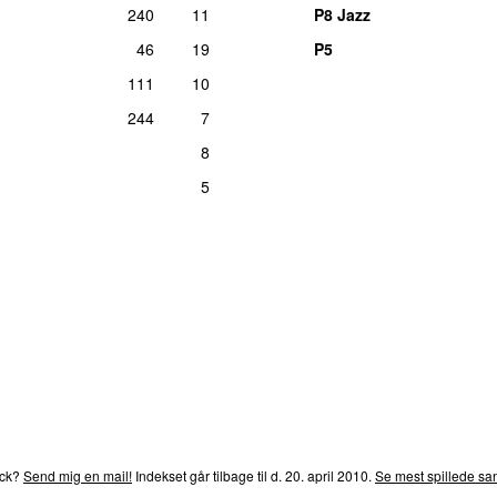
240
11
P8 Jazz
46
19
P5
111
10
244
7
8
5
rends
P4
Trends
P5
Trends
P6
Trends
P7
Trends
P8
Tre
ack?
Send mig en mail!
Indekset går tilbage til d. 20. april 2010.
Se mest spillede san