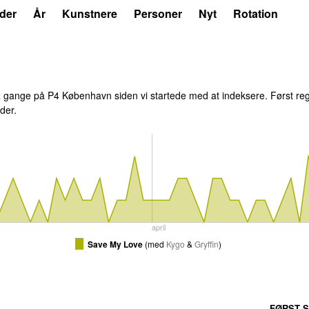
der
År
Kunstnere
Personer
Nyt
Rotation
2
gange på P4 København siden vi startede med at indeksere. Først reg
der.
april
Save My Love
(
med
Kygo
&
Gryffin
)
FØRST S