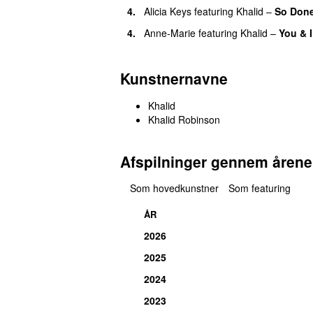
4.
Alicia Keys
featuring
Khalid
–
So Don
4.
Anne-Marie
featuring
Khalid
–
You & I
Kunstnernavne
Khalid
Khalid Robinson
Afspilninger gennem årene
Som hovedkunstner
Som featuring
ÅR
2026
2025
2024
2023