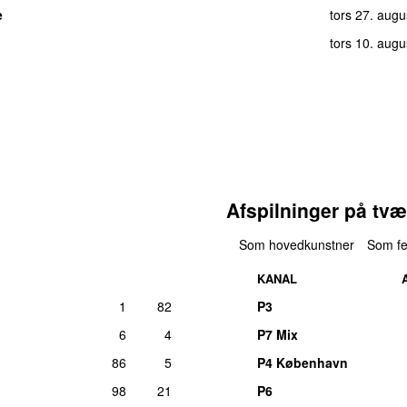
e
tors 27. aug
tors 10. aug
Afspilninger på tvæ
Som hovedkunstner
Som fe
KANAL
1
82
P3
6
4
P7 Mix
86
5
P4 København
98
21
P6