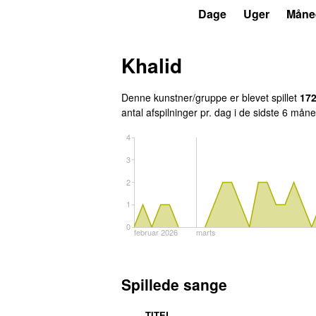
P4
Trends
Dage
Uger
Måne
Khalid
Denne kunstner/gruppe er blevet spillet
17
antal afspilninger pr. dag i de sidste 6 måne
4
3
2
1
0
februar 2026
marts
Spillede sange
TITEL