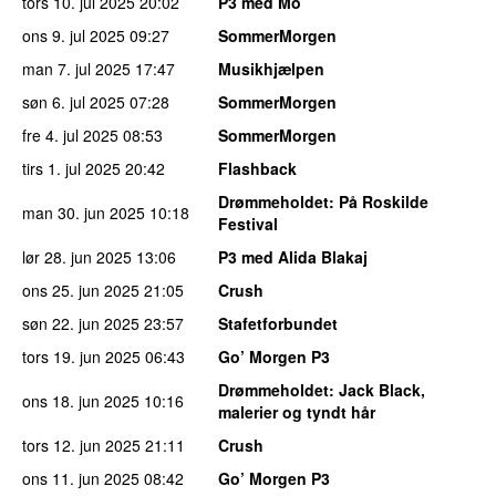
tors 10. jul 2025
20:02
P3 med Mo
ons 9. jul 2025
09:27
SommerMorgen
man 7. jul 2025
17:47
Musikhjælpen
søn 6. jul 2025
07:28
SommerMorgen
fre 4. jul 2025
08:53
SommerMorgen
tirs 1. jul 2025
20:42
Flashback
Drømmeholdet
: På Roskilde
man 30. jun 2025
10:18
Festival
lør 28. jun 2025
13:06
P3 med Alida Blakaj
ons 25. jun 2025
21:05
Crush
søn 22. jun 2025
23:57
Stafetforbundet
tors 19. jun 2025
06:43
Go’ Morgen P3
Drømmeholdet
: Jack Black,
ons 18. jun 2025
10:16
malerier og tyndt hår
tors 12. jun 2025
21:11
Crush
ons 11. jun 2025
08:42
Go’ Morgen P3