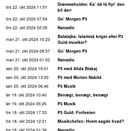
Drømmeholdet
: Ka’ då få flyt’ den
tirs 22. okt 2024
11:51
bil der!
tirs 22. okt 2024
07:54
Go’ Morgen P3
tirs 22. okt 2024
02:35
Natradio
Balalajka
: Islamisk kriger eller P3
man 21. okt 2024
16:23
Guld-musiker?
man 21. okt 2024
08:57
Go’ Morgen P3
man 21. okt 2024
01:03
Natradio
søn 20. okt 2024
19:01
P3 med Alida Blakaj
søn 20. okt 2024
13:00
P3 med Morten Nabild
søn 20. okt 2024
06:46
P3 Musik
lør 19. okt 2024
10:40
Benægt, benægt, benægt
lør 19. okt 2024
05:26
P3 Musik
fre 18. okt 2024
17:33
P3 Guld
: Forfesten
fre 18. okt 2024
12:21
Musikchefen
: Hvem sagde hvad?
fre 18. okt 2024
01:36
Natradio