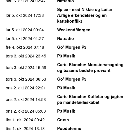
søn 6. okt 2024
02:47
Natradio
Spice - med Nikkie og Laila
:
lør 5. okt 2024
17:38
Ærlige erkendelser og en
kattekonflikt
lør 5. okt 2024
09:24
WeekendMorgen
lør 5. okt 2024
01:27
Natradio
fre 4. okt 2024
07:48
Go’ Morgen P3
tors 3. okt 2024
23:45
P3 Musik
Carte Blanche
: Monstersmagning
tors 3. okt 2024
15:56
og basens bedste proviant
tors 3. okt 2024
06:53
Go’ Morgen P3
ons 2. okt 2024
22:21
P3 Musik
Carte Blanche
: Kuffefar og jagten
ons 2. okt 2024
14:53
på mandefælleskabet
ons 2. okt 2024
05:03
P3 Musik
tirs 1. okt 2024
20:42
Crush
tirs 1. okt 2024
13:13
Popdatering