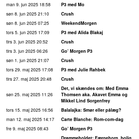
man 9. jun 2025
18:58
P3 med Mo
søn 8. jun 2025
21:10
Crush
søn 8. jun 2025
07:25
WeekendMorgen
tors 5. jun 2025
17:09
P3 med Alida Blakaj
tirs 3. jun 2025
20:52
Crush
tirs 3. jun 2025
06:26
Go’ Morgen P3
søn 1. jun 2025
21:07
Crush
tors 29. maj 2025
17:08
P3 med Julie Rahbek
tirs 27. maj 2025
20:48
Crush
Det, vi skændes om
: Med Emma
søn 25. maj 2025
11:26
Thomsen aka. Akavet Emma og
Mikkel Lind Sorgenfrey
tors 15. maj 2025
16:56
Balalajka
: Smør eller pålæg?
man 12. maj 2025
14:17
Carte Blanche
: Rom-com-dag
fre 9. maj 2025
08:43
Go’ Morgen P3
Drømmeholdet
: Færgehorn, bolig