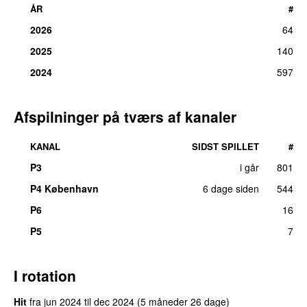
ÅR
#
2026
64
2025
140
2024
597
Afspilninger på tværs af kanaler
KANAL
SIDST SPILLET
#
P3
i går
801
UU
P4 København
6 dage siden
544
P6
16
P5
7
I rotation
Hit
fra
jun 2024
til
dec 2024
(5 måneder 26 dage)