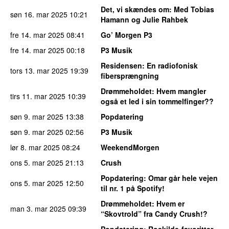
Det, vi skændes om
: Med Tobias
søn 16. mar 2025
10:21
Hamann og Julie Rahbek
fre 14. mar 2025
08:41
Go’ Morgen P3
fre 14. mar 2025
00:18
P3 Musik
Residensen
: En radiofonisk
tors 13. mar 2025
19:39
fibersprængning
Drømmeholdet
: Hvem mangler
tirs 11. mar 2025
10:39
også et led i sin tommelfinger??
søn 9. mar 2025
13:38
Popdatering
søn 9. mar 2025
02:56
P3 Musik
lør 8. mar 2025
08:24
WeekendMorgen
ons 5. mar 2025
21:13
Crush
Popdatering
: Omar går hele vejen
ons 5. mar 2025
12:50
til nr. 1 på Spotify!
Drømmeholdet
: Hvem er
man 3. mar 2025
09:39
“Skovtrold” fra Candy Crush!?
Popdatering
: Roskilde-favoritter