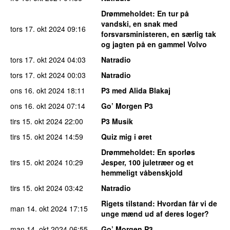
Drømmeholdet
: En tur på
vandski, en snak med
tors 17. okt 2024
09:16
forsvarsministeren, en særlig tak
og jagten på en gammel Volvo
tors 17. okt 2024
04:03
Natradio
tors 17. okt 2024
00:03
Natradio
ons 16. okt 2024
18:11
P3 med Alida Blakaj
ons 16. okt 2024
07:14
Go’ Morgen P3
tirs 15. okt 2024
22:00
P3 Musik
tirs 15. okt 2024
14:59
Quiz mig i øret
Drømmeholdet
: En sporløs
tirs 15. okt 2024
10:29
Jesper, 100 juletræer og et
hemmeligt våbenskjold
tirs 15. okt 2024
03:42
Natradio
Rigets tilstand
: Hvordan får vi de
man 14. okt 2024
17:15
unge mænd ud af deres loger?
man 14. okt 2024
06:55
Go’ Morgen P3