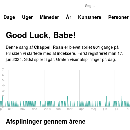
P3
Trends
Dage
Uger
Måneder
År
Kunstnere
Personer
Good Luck, Babe!
UU
Denne sang af
Chappell Roan
er blevet spillet
801
gange på
P3 siden vi startede med at indeksere. Først registreret
man 17.
jun 2024
. Sidst spillet
i går
. Grafen viser afspilninger pr. dag.
7
6
5
4
3
2
1
0
p
okt
nov
dec
2026
feb
mar
apr
maj
jun
jul
a
Afspilninger gennem årene