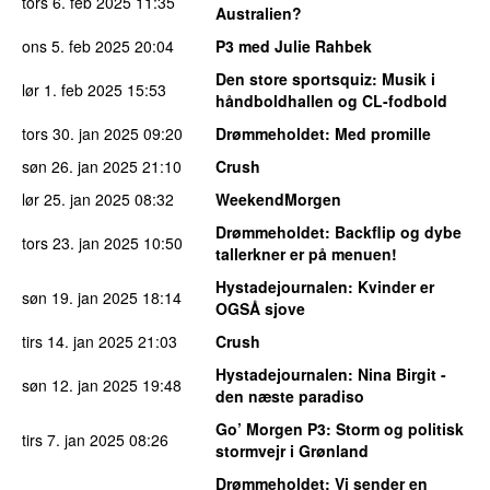
tors 6. feb 2025
11:35
Australien?
ons 5. feb 2025
20:04
P3 med Julie Rahbek
Den store sportsquiz
: Musik i
lør 1. feb 2025
15:53
håndboldhallen og CL-fodbold
tors 30. jan 2025
09:20
Drømmeholdet
: Med promille
søn 26. jan 2025
21:10
Crush
lør 25. jan 2025
08:32
WeekendMorgen
Drømmeholdet
: Backflip og dybe
tors 23. jan 2025
10:50
tallerkner er på menuen!
Hystadejournalen
: Kvinder er
søn 19. jan 2025
18:14
OGSÅ sjove
tirs 14. jan 2025
21:03
Crush
Hystadejournalen
: Nina Birgit -
søn 12. jan 2025
19:48
den næste paradiso
Go’ Morgen P3
: Storm og politisk
tirs 7. jan 2025
08:26
stormvejr i Grønland
Drømmeholdet
: Vi sender en