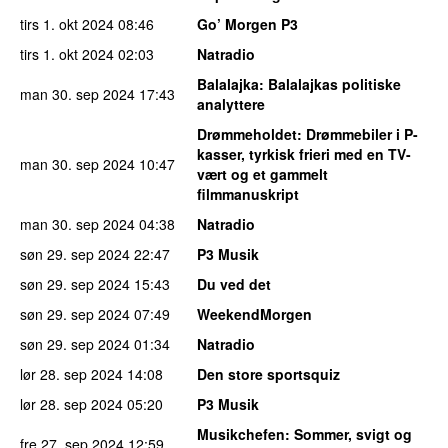
tirs 1. okt 2024
08:46
Go’ Morgen P3
tirs 1. okt 2024
02:03
Natradio
Balalajka
: Balalajkas politiske
man 30. sep 2024
17:43
analyttere
Drømmeholdet
: Drømmebiler i P-
kasser, tyrkisk frieri med en TV-
man 30. sep 2024
10:47
vært og et gammelt
filmmanuskript
man 30. sep 2024
04:38
Natradio
søn 29. sep 2024
22:47
P3 Musik
søn 29. sep 2024
15:43
Du ved det
søn 29. sep 2024
07:49
WeekendMorgen
søn 29. sep 2024
01:34
Natradio
lør 28. sep 2024
14:08
Den store sportsquiz
lør 28. sep 2024
05:20
P3 Musik
Musikchefen
: Sommer, svigt og
fre 27. sep 2024
12:59