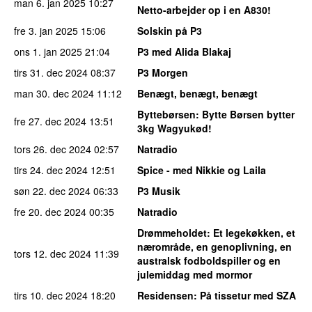
man 6. jan 2025
10:27
Netto-arbejder op i en A830!
fre 3. jan 2025
15:06
Solskin på P3
ons 1. jan 2025
21:04
P3 med Alida Blakaj
tirs 31. dec 2024
08:37
P3 Morgen
man 30. dec 2024
11:12
Benægt, benægt, benægt
Byttebørsen
: Bytte Børsen bytter
fre 27. dec 2024
13:51
3kg Wagyukød!
tors 26. dec 2024
02:57
Natradio
tirs 24. dec 2024
12:51
Spice - med Nikkie og Laila
søn 22. dec 2024
06:33
P3 Musik
fre 20. dec 2024
00:35
Natradio
Drømmeholdet
: Et legekøkken, et
nærområde, en genoplivning, en
tors 12. dec 2024
11:39
australsk fodboldspiller og en
julemiddag med mormor
tirs 10. dec 2024
18:20
Residensen
: På tissetur med SZA