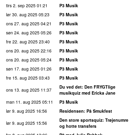
tirs 2. sep 2025
01:21
P3 Musik
lør 30. aug 2025
05:23
P3 Musik
ons 27. aug 2025
04:21
P3 Musik
søn 24. aug 2025
05:26
P3 Musik
fre 22. aug 2025
23:40
P3 Musik
ons 20. aug 2025
22:16
P3 Musik
ons 20. aug 2025
05:24
P3 Musik
søn 17. aug 2025
01:26
P3 Musik
fre 15. aug 2025
03:43
P3 Musik
Du ved det
: Den FRYGTlige
ons 13. aug 2025
11:37
musikquiz med Ericka Jane
man 11. aug 2025
05:11
P3 Musik
lør 9. aug 2025
16:56
Residensen
: På Smukfest
Den store sportsquiz
: Trøjenumre
lør 9. aug 2025
15:56
og hotte transfers
fre 8. aug 2025
13:06
P3 med Julie Rahbek