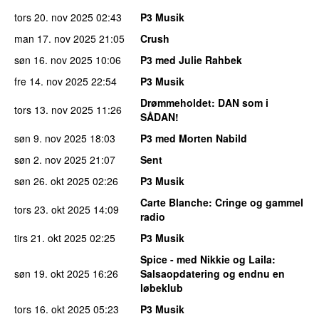
tors 20. nov 2025
02:43
P3 Musik
man 17. nov 2025
21:05
Crush
søn 16. nov 2025
10:06
P3 med Julie Rahbek
fre 14. nov 2025
22:54
P3 Musik
Drømmeholdet
: DAN som i
tors 13. nov 2025
11:26
SÅDAN!
søn 9. nov 2025
18:03
P3 med Morten Nabild
søn 2. nov 2025
21:07
Sent
søn 26. okt 2025
02:26
P3 Musik
Carte Blanche
: Cringe og gammel
tors 23. okt 2025
14:09
radio
tirs 21. okt 2025
02:25
P3 Musik
Spice - med Nikkie og Laila
:
søn 19. okt 2025
16:26
Salsaopdatering og endnu en
løbeklub
tors 16. okt 2025
05:23
P3 Musik