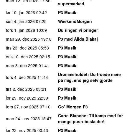
man 12. jan 2026
17:56
supermarked
lør 10. jan 2026
02:42
P3 Musik
søn 4. jan 2026
07:25
WeekendMorgen
tors 1. jan 2026
10:09
Du ringer, vi bringer
man 29. dec 2025
19:18
P3 med Alida Blakaj
tirs 23. dec 2025
05:53
P3 Musik
ons 10. dec 2025
02:15
P3 Musik
man 8. dec 2025
01:41
P3 Musik
Drømmeholdet
: Du troede mere
tors 4. dec 2025
11:44
på mig, end jeg selv gjorde
tirs 2. dec 2025
03:21
P3 Musik
lør 29. nov 2025
22:39
P3 Musik
tors 27. nov 2025
07:16
Go’ Morgen P3
Carte Blanche
: Til kamp mod for
man 24. nov 2025
15:47
mange push-beskeder!
lør 22. nov 2025
00:43
P3 Musik