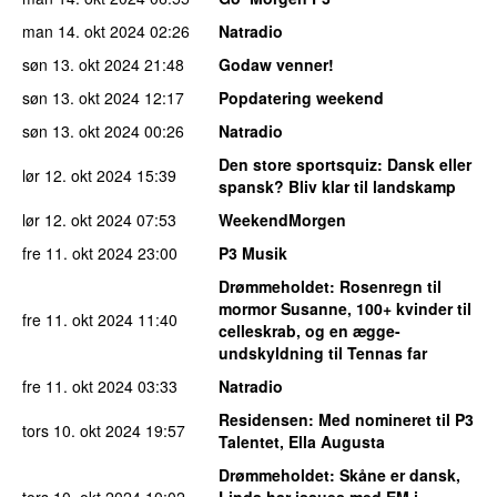
man 14. okt 2024
02:26
Natradio
søn 13. okt 2024
21:48
Godaw venner!
søn 13. okt 2024
12:17
Popdatering weekend
søn 13. okt 2024
00:26
Natradio
Den store sportsquiz
: Dansk eller
lør 12. okt 2024
15:39
spansk? Bliv klar til landskamp
lør 12. okt 2024
07:53
WeekendMorgen
fre 11. okt 2024
23:00
P3 Musik
Drømmeholdet
: Rosenregn til
mormor Susanne, 100+ kvinder til
fre 11. okt 2024
11:40
celleskrab, og en ægge-
undskyldning til Tennas far
fre 11. okt 2024
03:33
Natradio
Residensen
: Med nomineret til P3
tors 10. okt 2024
19:57
Talentet, Ella Augusta
Drømmeholdet
: Skåne er dansk,
tors 10. okt 2024
10:02
Linda har issues med EM i