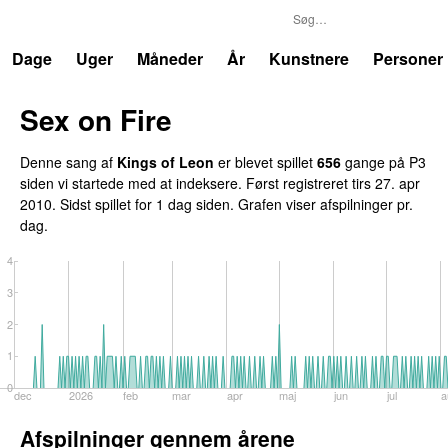
P3
Trends
Dage
Uger
Måneder
År
Kunstnere
Personer
Sex on Fire
UU
Denne sang af
Kings of Leon
er blevet spillet
656
gange på P3
siden vi startede med at indeksere. Først registreret
tirs 27. apr
2010
. Sidst spillet
for 1 dag siden
. Grafen viser afspilninger pr.
dag.
4
3
2
1
0
dec
2026
feb
mar
apr
maj
jun
jul
a
Afspilninger gennem årene