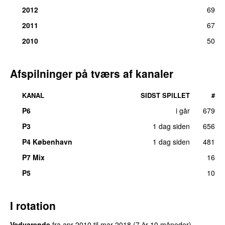
2012
69
2011
67
2010
50
Afspilninger på tværs af kanaler
KANAL
SIDST SPILLET
#
P6
i går
679
P3
1 dag siden
656
UU
P4 København
1 dag siden
481
P7 Mix
16
P5
10
I rotation
Vedvarende
fra
apr 2010
til
mar 2018
(7 år 10 måneder)