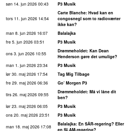
søn 14. jun 2026
00:43
P3 Musik
Carte Blanche
: Hvad kan en
tors 11. jun 2026
14:54
congosnegl som to radioværter
ikke kan?
man 8. jun 2026
16:07
Balalajka
fre 5. jun 2026
03:51
P3 Musik
Drømmeholdet
: Kan Dean
ons 3. jun 2026
10:55
Henderson gøre det umulige?
man 1. jun 2026
23:34
P3 Musik
lør 30. maj 2026
17:54
Tag Mig Tilbage
fre 29. maj 2026
06:36
Go’ Morgen P3
Drømmeholdet
: Må vi låne dit
tirs 26. maj 2026
09:55
ben?
lør 23. maj 2026
06:05
P3 Musik
ons 20. maj 2026
23:51
P3 Musik
Balalajka
: En SÅR-regering? Eller
man 18. maj 2026
17:08
en SLAM-regering?