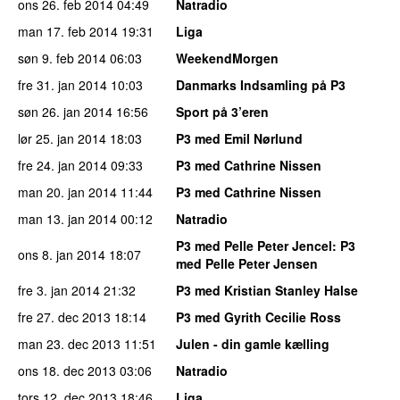
ons 26. feb 2014
04:49
Natradio
man 17. feb 2014
19:31
Liga
søn 9. feb 2014
06:03
WeekendMorgen
fre 31. jan 2014
10:03
Danmarks Indsamling på P3
søn 26. jan 2014
16:56
Sport på 3’eren
lør 25. jan 2014
18:03
P3 med Emil Nørlund
fre 24. jan 2014
09:33
P3 med Cathrine Nissen
man 20. jan 2014
11:44
P3 med Cathrine Nissen
man 13. jan 2014
00:12
Natradio
P3 med Pelle Peter Jencel
: P3
ons 8. jan 2014
18:07
med Pelle Peter Jensen
fre 3. jan 2014
21:32
P3 med Kristian Stanley Halse
fre 27. dec 2013
18:14
P3 med Gyrith Cecilie Ross
man 23. dec 2013
11:51
Julen - din gamle kælling
ons 18. dec 2013
03:06
Natradio
tors 12. dec 2013
18:46
Liga