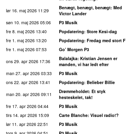
Benægt, benægt, benægt
: Med
lør 16. maj 2026
11:29
Victor Lander
søn 10. maj 2026
05:06
P3 Musik
fre 8. maj 2026
13:40
Popdatering
: Store Kesi-dag
fre 1. maj 2026
13:20
Popdatering
: Fredag med stort F
fre 1. maj 2026
07:53
Go’ Morgen P3
Balalajka
: Kristian Jensen er
ons 29. apr 2026
17:36
manden, vi har ledt efter
man 27. apr 2026
03:33
P3 Musik
ons 22. apr 2026
13:41
Popdatering
: Belieber Billie
Drømmeholdet
: Et styk
man 20. apr 2026
09:11
hesteskelet, tak!
fre 17. apr 2026
04:44
P3 Musik
tirs 14. apr 2026
15:09
Carte Blanche
: Visuel radio!?
lør 11. apr 2026
22:51
P3 Musik
tors 9. apr 2026
04:51
P3 Musik