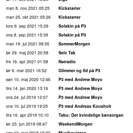
man 8. nov 2021
05:25
Kickstarter
man 25. okt 2021
05:26
Kickstarter
tors 9. sep 2021
15:29
Solskin på P3
ons 8. sep 2021
15:39
Solskin på P3
man 19. jul 2021
09:35
SommerMorgen
lør 29. maj 2021
20:58
Selv Tak
fre 16. apr 2021
01:58
Natradio
lør 6. mar 2021
16:52
Glimmer og Ild på P3
søn 10. maj 2020
12:46
P3 med Andrew Moyo
tirs 14. jan 2020
13:16
P3 med Andrew Moyo
ons 24. jul 2019
12:07
P3 med Andrew Moyo
ons 10. jul 2019
19:25
P3 med Andreas Kousholt
tirs 16. apr 2019
10:10
Tabu
: Det kvindelige kønsorgan
lør 23. jun 2018
08:47
WeekendMorgen
søn 13. maj 2018
10:30
Musikquizzen