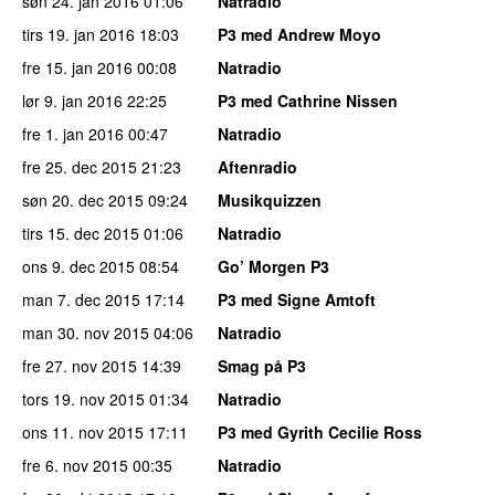
søn 24. jan 2016
01:06
Natradio
tirs 19. jan 2016
18:03
P3 med Andrew Moyo
fre 15. jan 2016
00:08
Natradio
lør 9. jan 2016
22:25
P3 med Cathrine Nissen
fre 1. jan 2016
00:47
Natradio
fre 25. dec 2015
21:23
Aftenradio
søn 20. dec 2015
09:24
Musikquizzen
tirs 15. dec 2015
01:06
Natradio
ons 9. dec 2015
08:54
Go’ Morgen P3
man 7. dec 2015
17:14
P3 med Signe Amtoft
man 30. nov 2015
04:06
Natradio
fre 27. nov 2015
14:39
Smag på P3
tors 19. nov 2015
01:34
Natradio
ons 11. nov 2015
17:11
P3 med Gyrith Cecilie Ross
fre 6. nov 2015
00:35
Natradio