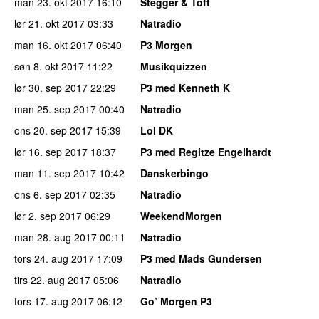
man 23. okt 2017
16:10
Stegger & Toft
lør 21. okt 2017
03:33
Natradio
man 16. okt 2017
06:40
P3 Morgen
søn 8. okt 2017
11:22
Musikquizzen
lør 30. sep 2017
22:29
P3 med Kenneth K
man 25. sep 2017
00:40
Natradio
ons 20. sep 2017
15:39
Lol DK
lør 16. sep 2017
18:37
P3 med Regitze Engelhardt
man 11. sep 2017
10:42
Danskerbingo
ons 6. sep 2017
02:35
Natradio
lør 2. sep 2017
06:29
WeekendMorgen
man 28. aug 2017
00:11
Natradio
tors 24. aug 2017
17:09
P3 med Mads Gundersen
tirs 22. aug 2017
05:06
Natradio
tors 17. aug 2017
06:12
Go’ Morgen P3