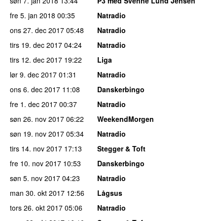
søn 7. jan 2018
13:44
P3 med Svenne Lund Jensen
fre 5. jan 2018
00:35
Natradio
ons 27. dec 2017
05:48
Natradio
tirs 19. dec 2017
04:24
Natradio
tirs 12. dec 2017
19:22
Liga
lør 9. dec 2017
01:31
Natradio
ons 6. dec 2017
11:08
Danskerbingo
fre 1. dec 2017
00:37
Natradio
søn 26. nov 2017
06:22
WeekendMorgen
søn 19. nov 2017
05:34
Natradio
tirs 14. nov 2017
17:13
Stegger & Toft
fre 10. nov 2017
10:53
Danskerbingo
søn 5. nov 2017
04:23
Natradio
man 30. okt 2017
12:56
Lågsus
tors 26. okt 2017
05:06
Natradio