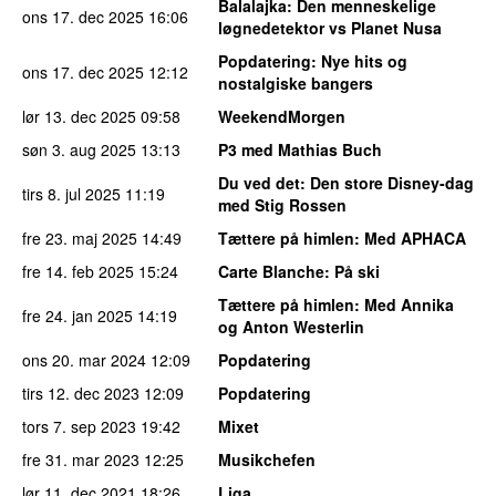
Balalajka
: Den menneskelige
ons 17. dec 2025
16:06
løgnedetektor vs Planet Nusa
Popdatering
: Nye hits og
ons 17. dec 2025
12:12
nostalgiske bangers
lør 13. dec 2025
09:58
WeekendMorgen
søn 3. aug 2025
13:13
P3 med Mathias Buch
Du ved det
: Den store Disney-dag
tirs 8. jul 2025
11:19
med Stig Rossen
fre 23. maj 2025
14:49
Tættere på himlen
: Med APHACA
fre 14. feb 2025
15:24
Carte Blanche
: På ski
Tættere på himlen
: Med Annika
fre 24. jan 2025
14:19
og Anton Westerlin
ons 20. mar 2024
12:09
Popdatering
tirs 12. dec 2023
12:09
Popdatering
tors 7. sep 2023
19:42
Mixet
fre 31. mar 2023
12:25
Musikchefen
lør 11. dec 2021
18:26
Liga