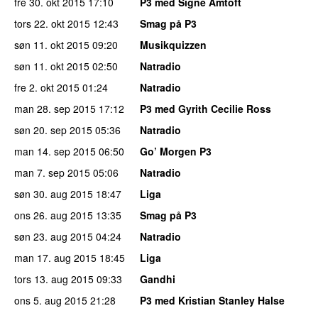
fre 30. okt 2015
17:10
P3 med Signe Amtoft
tors 22. okt 2015
12:43
Smag på P3
søn 11. okt 2015
09:20
Musikquizzen
søn 11. okt 2015
02:50
Natradio
fre 2. okt 2015
01:24
Natradio
man 28. sep 2015
17:12
P3 med Gyrith Cecilie Ross
søn 20. sep 2015
05:36
Natradio
man 14. sep 2015
06:50
Go’ Morgen P3
man 7. sep 2015
05:06
Natradio
søn 30. aug 2015
18:47
Liga
ons 26. aug 2015
13:35
Smag på P3
søn 23. aug 2015
04:24
Natradio
man 17. aug 2015
18:45
Liga
tors 13. aug 2015
09:33
Gandhi
ons 5. aug 2015
21:28
P3 med Kristian Stanley Halse