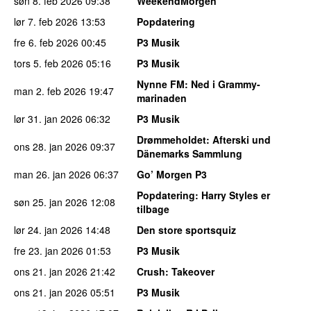
søn 8. feb 2026
09:38
WeekendMorgen
lør 7. feb 2026
13:53
Popdatering
fre 6. feb 2026
00:45
P3 Musik
tors 5. feb 2026
05:16
P3 Musik
Nynne FM
: Ned i Grammy-
man 2. feb 2026
19:47
marinaden
lør 31. jan 2026
06:32
P3 Musik
Drømmeholdet
: Afterski und
ons 28. jan 2026
09:37
Dänemarks Sammlung
man 26. jan 2026
06:37
Go’ Morgen P3
Popdatering
: Harry Styles er
søn 25. jan 2026
12:08
tilbage
lør 24. jan 2026
14:48
Den store sportsquiz
fre 23. jan 2026
01:53
P3 Musik
ons 21. jan 2026
21:42
Crush
: Takeover
ons 21. jan 2026
05:51
P3 Musik