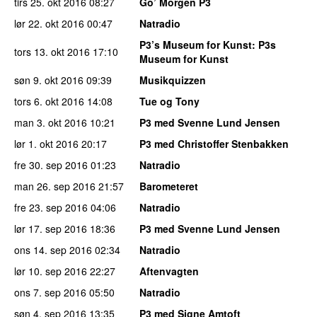
tirs 25. okt 2016
08:27
Go’ Morgen P3
lør 22. okt 2016
00:47
Natradio
P3’s Museum for Kunst
: P3s
tors 13. okt 2016
17:10
Museum for Kunst
søn 9. okt 2016
09:39
Musikquizzen
tors 6. okt 2016
14:08
Tue og Tony
man 3. okt 2016
10:21
P3 med Svenne Lund Jensen
lør 1. okt 2016
20:17
P3 med Christoffer Stenbakken
fre 30. sep 2016
01:23
Natradio
man 26. sep 2016
21:57
Barometeret
fre 23. sep 2016
04:06
Natradio
lør 17. sep 2016
18:36
P3 med Svenne Lund Jensen
ons 14. sep 2016
02:34
Natradio
lør 10. sep 2016
22:27
Aftenvagten
ons 7. sep 2016
05:50
Natradio
søn 4. sep 2016
13:35
P3 med Signe Amtoft