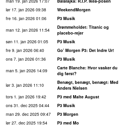
man 19. jan 2026
17:07
Balalajka
: R.I.P. Ikea-posen
lør 17. jan 2026
09:38
WeekendMorgen
fre 16. jan 2026
01:06
P3 Musik
Drømmeholdet
: Titanic og
man 12. jan 2026
11:54
placebo-rejer
søn 11. jan 2026
01:05
P3 Musik
fre 9. jan 2026
06:40
Go’ Morgen P3
: Det Indre Ur!
ons 7. jan 2026
01:36
P3 Musik
Carte Blanche
: Hvor vasker du
man 5. jan 2026
14:09
dig først?
Benægt, benægt, benægt
: Med
lør 3. jan 2026
11:10
Anders Nielsen
tors 1. jan 2026
19:42
P3 med Malte August
ons 31. dec 2025
04:44
P3 Musik
man 29. dec 2025
09:47
P3 Morgen
lør 27. dec 2025
19:54
P3 med Mo