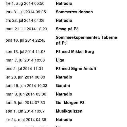
fre 1. aug 2014
05:50
Natradio
tors 31. jul 2014
09:05
Sommerresidensen
tirs 22. jul 2014
04:06
Natradio
man 21. jul 2014
12:29
Smag på P3
Sommereksperimentet
: Taberne
ons 16. jul 2014
22:40
på P3
søn 13. jul 2014
11:08
P3 med Mikkel Borg
man 7. jul 2014
18:08
Liga
ons 2. jul 2014
11:31
P3 med Signe Amtoft
lør 28. jun 2014
00:08
Natradio
tors 19. jun 2014
10:03
Gandhi
man 9. jun 2014
03:06
Natradio
tors 5. jun 2014
07:33
Go’ Morgen P3
søn 1. jun 2014
10:07
Musikquizzen
lør 24. maj 2014
04:35
Natradio