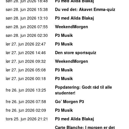
søn 28. jun 2026
18:48
P3 med Alida Blakaj
søn 28. jun 2026
15:38
Du ved det
: Akavet Emma-quiz
søn 28. jun 2026
13:10
P3 med Alida Blakaj
søn 28. jun 2026
07:55
WeekendMorgen
søn 28. jun 2026
02:30
P3 Musik
lør 27. jun 2026
22:47
P3 Musik
lør 27. jun 2026
14:46
Den store sportsquiz
lør 27. jun 2026
09:32
WeekendMorgen
lør 27. jun 2026
05:08
P3 Musik
lør 27. jun 2026
00:18
P3 Musik
Popdatering
: Godt råd til alle
fre 26. jun 2026
13:25
studenter!
fre 26. jun 2026
07:58
Go’ Morgen P3
fre 26. jun 2026
02:09
P3 Musik
tors 25. jun 2026
21:21
P3 med Alida Blakaj
Carte Blanche
: I morgen er det