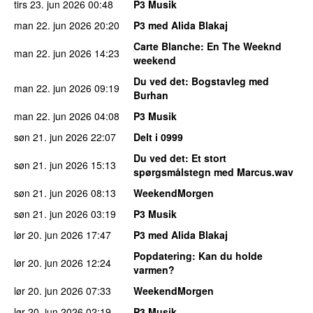
tirs 23. jun 2026
00:48
P3 Musik
man 22. jun 2026
20:20
P3 med Alida Blakaj
Carte Blanche
: En The Weeknd
man 22. jun 2026
14:23
weekend
Du ved det
: Bogstavleg med
man 22. jun 2026
09:19
Burhan
man 22. jun 2026
04:08
P3 Musik
søn 21. jun 2026
22:07
Delt i 0999
Du ved det
: Et stort
søn 21. jun 2026
15:13
spørgsmålstegn med Marcus.wav
søn 21. jun 2026
08:13
WeekendMorgen
søn 21. jun 2026
03:19
P3 Musik
lør 20. jun 2026
17:47
P3 med Alida Blakaj
Popdatering
: Kan du holde
lør 20. jun 2026
12:24
varmen?
lør 20. jun 2026
07:33
WeekendMorgen
lør 20. jun 2026
02:19
P3 Musik