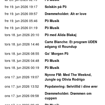
fre 19. jun 2026
19:17
Solskin på P3
fre 19. jun 2026
09:57
Drømmeholdet
: Alt er love
fre 19. jun 2026
05:46
P3 Musik
fre 19. jun 2026
01:19
P3 Musik
tors 18. jun 2026
20:10
P3 med Alida Blakaj
Carte Blanche
: Et program UDEN
tors 18. jun 2026
14:46
adgang til Roundup
tors 18. jun 2026
08:55
Go’ Morgen P3
tors 18. jun 2026
04:48
P3 Musik
tors 18. jun 2026
00:19
P3 Musik
Nynne FM
: Med The Weeknd,
ons 17. jun 2026
19:07
Jungle og Olivia Rodrigo
ons 17. jun 2026
13:52
Popdatering
: Selvtillid i dine ører
Drømmeholdet
: Drømmen om
ons 17. jun 2026
09:58
cuppen
ons 17. jun 2026
05:48
P3 Musik