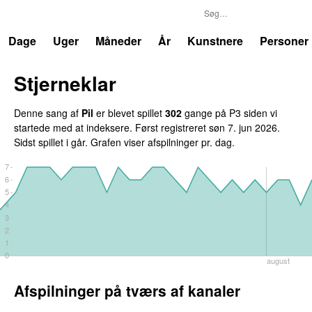
P3
Trends
Dage
Uger
Måneder
År
Kunstnere
Personer
Stjerneklar
Denne sang af
Pil
er blevet spillet
302
gange på P3 siden vi
startede med at indeksere. Først registreret
søn 7. jun 2026
.
Sidst spillet
i går
. Grafen viser afspilninger pr. dag.
7
6
5
4
3
2
1
0
august
Afspilninger på tværs af kanaler