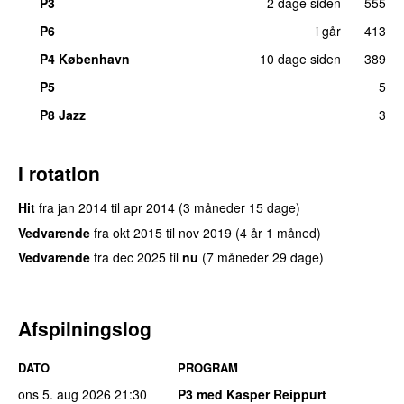
P3
2 dage siden
555
P6
i går
413
P4 København
10 dage siden
389
P5
5
P8 Jazz
3
I rotation
Hit
fra
jan 2014
til
apr 2014
(3 måneder 15 dage)
Vedvarende
fra
okt 2015
til
nov 2019
(4 år 1 måned)
Vedvarende
fra
dec 2025
til
nu
(7 måneder 29 dage)
Afspilningslog
DATO
PROGRAM
ons 5. aug 2026
21:30
P3 med Kasper Reippurt