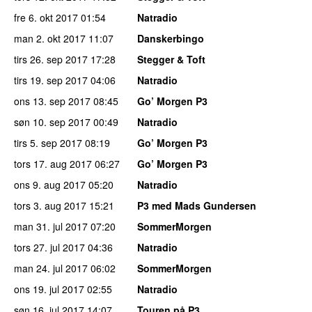
fre 6. okt 2017
01:54
Natradio
man 2. okt 2017
11:07
Danskerbingo
tirs 26. sep 2017
17:28
Stegger & Toft
tirs 19. sep 2017
04:06
Natradio
ons 13. sep 2017
08:45
Go’ Morgen P3
søn 10. sep 2017
00:49
Natradio
tirs 5. sep 2017
08:19
Go’ Morgen P3
tors 17. aug 2017
06:27
Go’ Morgen P3
ons 9. aug 2017
05:20
Natradio
tors 3. aug 2017
15:21
P3 med Mads Gundersen
man 31. jul 2017
07:20
SommerMorgen
tors 27. jul 2017
04:36
Natradio
man 24. jul 2017
06:02
SommerMorgen
ons 19. jul 2017
02:55
Natradio
søn 16. jul 2017
14:07
Touren på P3