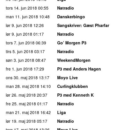
tors 14. jun 2018
00:55
Natradio
man 11. jun 2018
10:48
Danskerbingo
lør 9. jun 2018
12:26
Sangskriver
: Gæst Pharfar
lør 9. jun 2018
01:17
Natradio
tors 7. jun 2018
06:39
Go’ Morgen P3
tirs 5. jun 2018
03:17
Natradio
søn 3. jun 2018
08:47
WeekendMorgen
fre 1. jun 2018
17:29
P3 med Anders Hagen
ons 30. maj 2018
13:17
Moyo Live
man 28. maj 2018
14:10
Curlingklubben
lør 26. maj 2018
20:37
P3 med Kenneth K
fre 25. maj 2018
01:17
Natradio
man 21. maj 2018
16:42
Liga
lør 19. maj 2018
05:17
Natradio
tors 17. maj 2018
13:26
Moyo Live