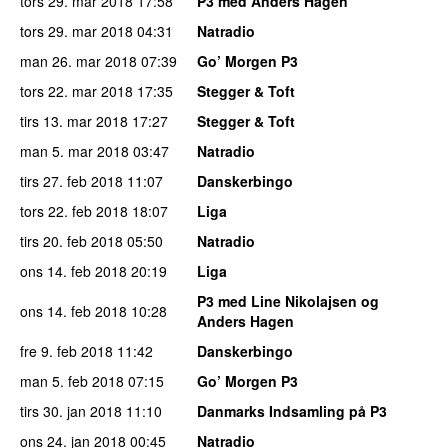
tors 29. mar 2018
17:58
P3 med Anders Hagen
tors 29. mar 2018
04:31
Natradio
man 26. mar 2018
07:39
Go’ Morgen P3
tors 22. mar 2018
17:35
Stegger & Toft
tirs 13. mar 2018
17:27
Stegger & Toft
man 5. mar 2018
03:47
Natradio
tirs 27. feb 2018
11:07
Danskerbingo
tors 22. feb 2018
18:07
Liga
tirs 20. feb 2018
05:50
Natradio
ons 14. feb 2018
20:19
Liga
P3 med Line Nikolajsen og
ons 14. feb 2018
10:28
Anders Hagen
fre 9. feb 2018
11:42
Danskerbingo
man 5. feb 2018
07:15
Go’ Morgen P3
tirs 30. jan 2018
11:10
Danmarks Indsamling på P3
ons 24. jan 2018
00:45
Natradio