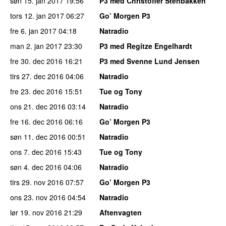
søn 15. jan 2017
19:56
P3 med Christoffer Stenbakken
tors 12. jan 2017
06:27
Go’ Morgen P3
fre 6. jan 2017
04:18
Natradio
man 2. jan 2017
23:30
P3 med Regitze Engelhardt
fre 30. dec 2016
16:21
P3 med Svenne Lund Jensen
tirs 27. dec 2016
04:06
Natradio
fre 23. dec 2016
15:51
Tue og Tony
ons 21. dec 2016
03:14
Natradio
fre 16. dec 2016
06:16
Go’ Morgen P3
søn 11. dec 2016
00:51
Natradio
ons 7. dec 2016
15:43
Tue og Tony
søn 4. dec 2016
04:06
Natradio
tirs 29. nov 2016
07:57
Go’ Morgen P3
ons 23. nov 2016
04:54
Natradio
lør 19. nov 2016
21:29
Aftenvagten