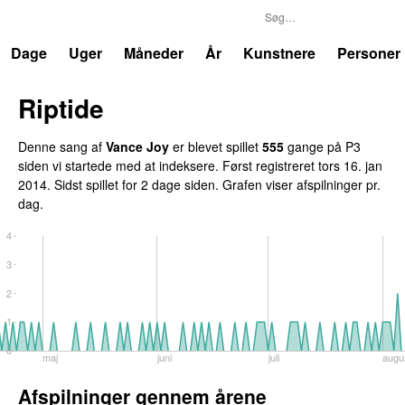
P3
Trends
Dage
Uger
Måneder
År
Kunstnere
Personer
Riptide
Denne sang af
Vance Joy
er blevet spillet
555
gange på P3
siden vi startede med at indeksere. Først registreret
tors 16. jan
2014
. Sidst spillet
for 2 dage siden
. Grafen viser afspilninger pr.
dag.
4
3
2
1
0
maj
juni
juli
augu
Afspilninger gennem årene