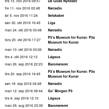
tirs 15. nov 2016
09:57
De Gode Nyheder
fre 11. nov 2016
02:48
Natradio
lør 5. nov 2016
11:24
Selskabet
søn 30. okt 2016
16:45
Liga
man 24. okt 2016
03:48
Natradio
P3’s Museum for Kunst
: P3s
tors 20. okt 2016
17:27
Museum for Kunst
man 10. okt 2016
03:06
Natradio
tirs 4. okt 2016
12:13
Lågsus
man 26. sep 2016
22:23
Barometeret
P3’s Museum for Kunst
: P3s
tirs 20. sep 2016
16:45
Museum for Kunst
søn 18. sep 2016
04:48
Natradio
man 12. sep 2016
08:44
Go’ Morgen P3
tirs 6. sep 2016
12:10
Lågsus
man 29. aug 2016
23:35
Barometeret