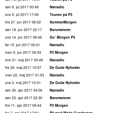
søn 9. jul 2017
00:49
Natradio
ons 5. jul 2017
17:06
Touren på P3
tirs 27. jun 2017
06:02
SommerMorgen
søn 18. jun 2017
22:17
Barometeret
ons 14. jun 2017
08:46
Go’ Morgen P3
lør 10. jun 2017
00:21
Natradio
man 5. jun 2017
06:34
P3 Morgen
ons 31. maj 2017
00:48
Natradio
fre 26. maj 2017
10:57
De Gode Nyheder
man 22. maj 2017
01:53
Natradio
ons 3. maj 2017
10:31
De Gode Nyheder
søn 30. apr 2017
04:06
Natradio
søn 23. apr 2017
22:30
Barometeret
tirs 11. apr 2017
08:44
P3 Morgen
fre 7. apr 2017
17:54
P3 med Mads Gundersen