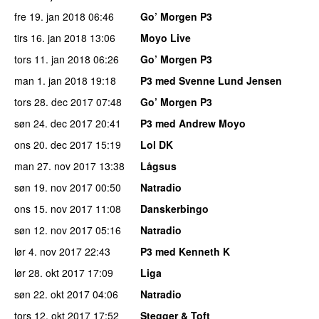
fre 19. jan 2018
06:46
Go’ Morgen P3
tirs 16. jan 2018
13:06
Moyo Live
tors 11. jan 2018
06:26
Go’ Morgen P3
man 1. jan 2018
19:18
P3 med Svenne Lund Jensen
tors 28. dec 2017
07:48
Go’ Morgen P3
søn 24. dec 2017
20:41
P3 med Andrew Moyo
ons 20. dec 2017
15:19
Lol DK
man 27. nov 2017
13:38
Lågsus
søn 19. nov 2017
00:50
Natradio
ons 15. nov 2017
11:08
Danskerbingo
søn 12. nov 2017
05:16
Natradio
lør 4. nov 2017
22:43
P3 med Kenneth K
lør 28. okt 2017
17:09
Liga
søn 22. okt 2017
04:06
Natradio
tors 12. okt 2017
17:52
Stegger & Toft