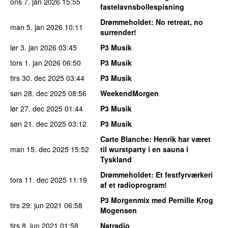
ons 7. jan 2026
15:55
fastelavnsbollespisning
Drømmeholdet
: No retreat, no
man 5. jan 2026
10:11
surrender!
lør 3. jan 2026
03:45
P3 Musik
tors 1. jan 2026
06:50
P3 Musik
tirs 30. dec 2025
03:44
P3 Musik
søn 28. dec 2025
08:56
WeekendMorgen
lør 27. dec 2025
01:44
P3 Musik
søn 21. dec 2025
03:12
P3 Musik
Carte Blanche
: Henrik har været
man 15. dec 2025
15:52
til wurstparty i en sauna i
Tyskland
Drømmeholdet
: Et festfyrværkeri
tors 11. dec 2025
11:19
af et radioprogram!
P3 Morgenmix med Pernille Krog
tirs 29. jun 2021
06:58
Mogensen
tirs 8. jun 2021
01:58
Natradio