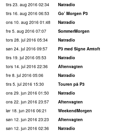
tirs 23. aug 2016
02:34
Natradio
tirs 16. aug 2016
06:53
Go’ Morgen P3
ons 10. aug 2016
01:48
Natradio
fre 5. aug 2016
07:07
SommerMorgen
tors 28. jul 2016
05:34
Natradio
søn 24. jul 2016
09:57
P3 med Signe Amtoft
tirs 19. jul 2016
05:53
Natradio
tors 14. jul 2016
22:36
Aftenvagten
fre 8. jul 2016
05:06
Natradio
tirs 5. jul 2016
15:30
Touren på P3
ons 29. jun 2016
01:50
Natradio
ons 22. jun 2016
23:57
Aftenvagten
lør 18. jun 2016
06:21
WeekendMorgen
søn 12. jun 2016
23:23
Aftenvagten
søn 12. jun 2016
02:36
Natradio