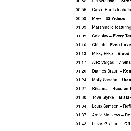
00:52
Ina Wroldsen
–
Stro
00:55
Calvin Harris
featuri
00:59
Mew
–
85 Videos
01:03
Marshmello
featurin
01:05
Coldplay
–
Every Tea
01:10
Chinah
–
Even Love
01:13
Mikky Ekko
–
Blood 
01:17
Alex Vargas
–
7 Sins
01:20
Djämes Braun
–
Kom
01:24
Molly Sandén
–
Utan
01:27
Rihanna
–
Russian 
01:30
Tove Styrke
–
Mista
01:34
Louis Samson
–
Ref
01:37
Arctic Monkeys
–
Do
01:42
Lukas Graham
–
Off