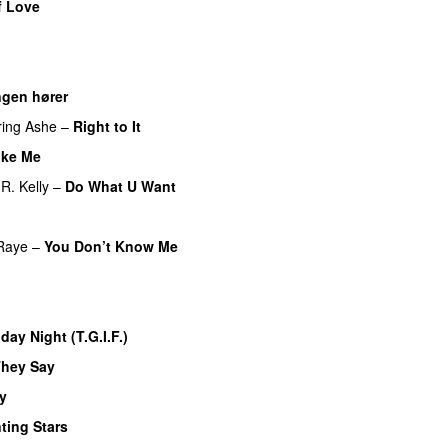
f Love
UU
ngen hører
UU
ring
Ashe
–
Right to It
ike Me
R. Kelly
–
Do What U Want
Raye
–
You Don’t Know Me
iday Night (T.G.I.F.)
They Say
y
UU
ting Stars