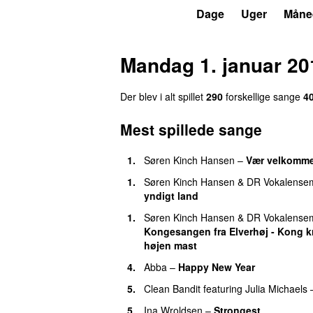
P3
Trends
Dage
Uger
Måne
Mandag 1. januar 20
Der blev i alt spillet
290
forskellige sange
4
Mest spillede sange
1.
Søren Kinch Hansen
–
Vær velkomme
1.
Søren Kinch Hansen
&
DR Vokalensem
yndigt land
1.
Søren Kinch Hansen
&
DR Vokalensem
Kongesangen fra Elverhøj - Kong kr
højen mast
4.
Abba
–
Happy New Year
5.
Clean Bandit
featuring
Julia Michaels
5.
Ina Wroldsen
–
Strongest