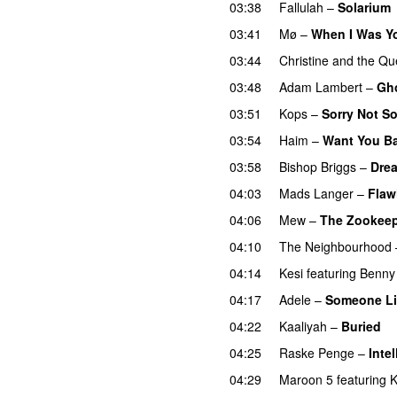
03:38
Fallulah
–
Solarium
03:41
Mø
–
When I Was Y
03:44
Christine and the Q
03:48
Adam Lambert
–
Gh
03:51
Kops
–
Sorry Not So
03:54
Haim
–
Want You B
03:58
Bishop Briggs
–
Dre
04:03
Mads Langer
–
Flaw
04:06
Mew
–
The Zookeep
04:10
The Neighbourhood
04:14
Kesi
featuring
Benny
04:17
Adele
–
Someone Li
04:22
Kaaliyah
–
Buried
04:25
Raske Penge
–
Inte
04:29
Maroon 5
featuring
K