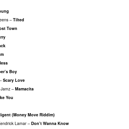
oung
ueens
–
Tilted
ost Town
rry
ack
am
UU
less
er’s Boy
UU
–
Scary Love
 Jamz
–
Mamacita
UU
ke You
lligent (Money Move Riddim)
endrick Lamar
–
Don’t Wanna Know