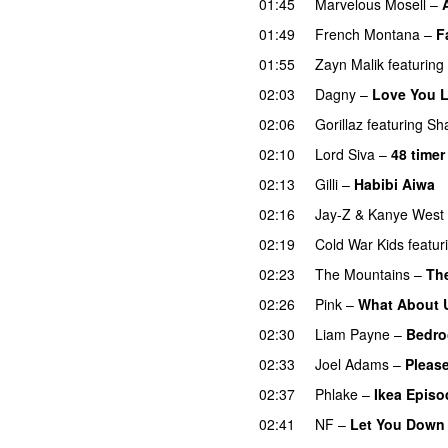
01:45
Marvelous Mosell
–
01:49
French Montana
–
F
01:55
Zayn Malik
featuring
02:03
Dagny
–
Love You L
02:06
Gorillaz
featuring
Sh
02:10
Lord Siva
–
48 timer
02:13
Gilli
–
Habibi Aiwa
02:16
Jay-Z
&
Kanye West
02:19
Cold War Kids
featur
02:23
The Mountains
–
The
02:26
Pink
–
What About 
02:30
Liam Payne
–
Bedro
02:33
Joel Adams
–
Pleas
02:37
Phlake
–
Ikea Episo
02:41
NF
–
Let You Down