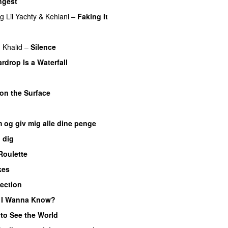
ngest
ng
Lil Yachty
&
Kehlani
–
Faking It
g
Khalid
–
Silence
rdrop Is a Waterfall
UU
on the Surface
 og giv mig alle dine penge
 dig
Roulette
kes
lection
UU
 I Wanna Know?
 to See the World