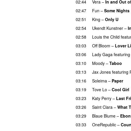
02:44
Vera
–
In and Out o
02:47
Fun
–
Some Nights
02:51
King
–
Only U
02:54
Ukendt Kunstner
–
I
02:58
Louis the Child
featu
03:03
Off Bloom
–
Lover L
03:06
Lady Gaga
featuring
03:10
Moody
–
Taboo
03:13
Jax Jones
featuring
03:16
Soleima
–
Paper
03:19
Tove Lo
–
Cool Girl
03:23
Katy Perry
–
Last Fr
03:26
Saint Clara
–
What 
03:29
Blaue Blume
–
Ebon
03:33
OneRepublic
–
Coun