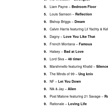
5.
Liam Payne
–
Bedroom Floor
5.
Louis Samson
–
Reflection
UU
9.
Bishop Briggs
–
Dream
UU
9.
Calvin Harris
featuring
Lil Yachty
&
Ke
9.
Dagny
–
Love You Like That
UU
9.
French Montana
–
Famous
9.
Halsey
–
Bad at Love
9.
Lord Siva
–
48 timer
9.
Marshmello
featuring
Khalid
–
Silenc
9.
The Minds of 99
–
Ung kniv
9.
NF
–
Let You Down
9.
Nik & Jay
–
Alien
9.
Post Malone
featuring
21 Savage
–
R
9.
Rationale
–
Loving Life