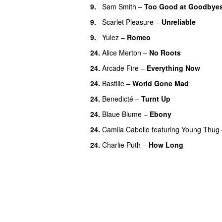
9.
Sam Smith
–
Too Good at Goodbye
9.
Scarlet Pleasure
–
Unreliable
9.
Yulez
–
Romeo
UU
24.
Alice Merton
–
No Roots
24.
Arcade Fire
–
Everything Now
24.
Bastille
–
World Gone Mad
24.
Benedicté
–
Turnt Up
24.
Blaue Blume
–
Ebony
UU
24.
Camila Cabello
featuring
Young Thug
24.
Charlie Puth
–
How Long