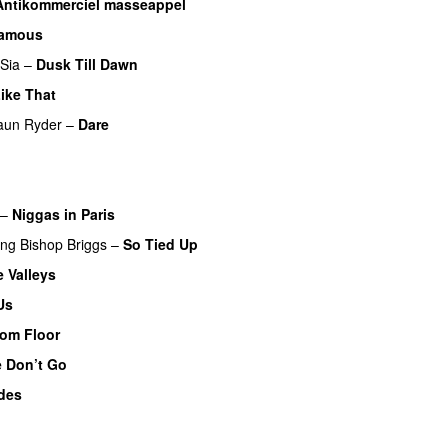
Antikommerciel masseappel
UU
amous
Sia
–
Dusk Till Dawn
ike That
UU
aun Ryder
–
Dare
–
Niggas in Paris
ing
Bishop Briggs
–
So Tied Up
 Valleys
Us
om Floor
e Don’t Go
des