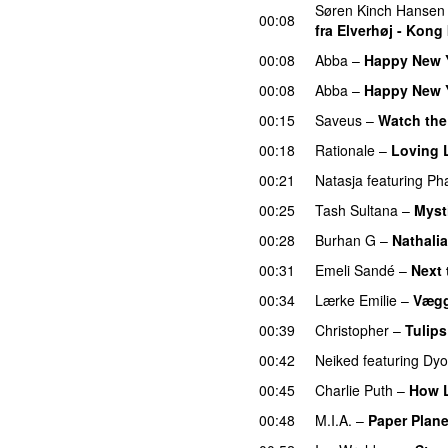
Søren Kinch Hansen
00:08
fra Elverhøj - Kong
00:08
Abba
–
Happy New 
00:08
Abba
–
Happy New 
00:15
Saveus
–
Watch the
00:18
Rationale
–
Loving L
00:21
Natasja
featuring
Pha
00:25
Tash Sultana
–
Myst
00:28
Burhan G
–
Nathalia
00:31
Emeli Sandé
–
Next 
00:34
Lærke Emilie
–
Vægg
00:39
Christopher
–
Tulips
00:42
Neiked
featuring
Dyo
00:45
Charlie Puth
–
How 
00:48
M.I.A.
–
Paper Plan