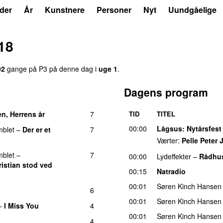
der
År
Kunstnere
Personer
Nyt
Uundgåelige
18
02
gange på P3 på denne dag i
uge 1
.
Dagens program
n, Herrens år
7
TID
TITEL
00:00
Lågsus
: Nytårsfest
blet
–
Der er et
7
Værter:
Pelle Peter
blet
–
7
00:00
Lydeffekter
–
Rådhus
istian stod ved
00:15
Natradio
00:01
Søren Kinch Hansen
6
00:01
Søren Kinch Hansen
–
I Miss You
4
00:01
Søren Kinch Hansen
4