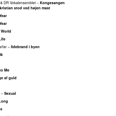
&
DR Vokalensemblet
–
Kongesangen
 kristian stod ved højen mast
Year
Year
 World
ife
rfar
–
Ildebrand i byen
UU
ik
UU
to Me
e af guld
–
Sexual
UU
Long
es
UU