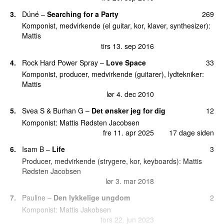
3.
Dúné
–
Searching for a Party
269
Komponist, medvirkende (el guitar, kor, klaver, synthesizer):
Mattis
tirs 13. sep 2016
4.
Rock Hard Power Spray
–
Love Space
33
Komponist, producer, medvirkende (guitarer), lydtekniker:
Mattis
lør 4. dec 2010
5.
Svea S
&
Burhan G
–
Det ønsker jeg for dig
12
Komponist:
Mattis Rødsten Jacobsen
fre 11. apr 2025
17 dage siden
6.
Isam B
–
Life
3
Producer, medvirkende (strygere, kor, keyboards):
Mattis
Rødsten Jacobsen
lør 3. mar 2018
7.
Pauline
–
Den lykkelige ungdom
2
Komponist:
Mattis Jakobsen
tors 22. jun 2023