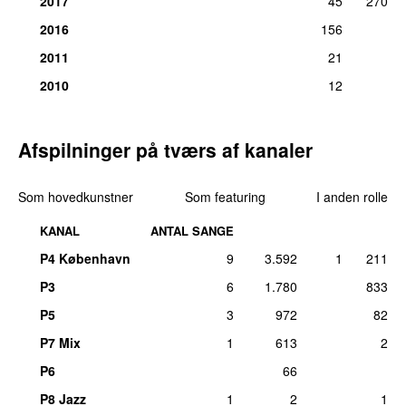
2017
45
270
2016
156
2011
21
2010
12
Afspilninger på tværs af kanaler
Som hovedkunstner
Som featuring
I anden rolle
KANAL
ANTAL SANGE
P4 København
9
3.592
1
211
P3
6
1.780
833
P5
3
972
82
P7 Mix
1
613
2
P6
66
P8 Jazz
1
2
1