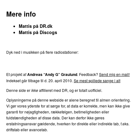
Mere info
Mattis på DR.dk
Mattis på Discogs
Dyk ned i musikken på flere radiostationer:
P3
Trends
P4
Trends
P5
Trends
P6
Trends
P7
Trends
Et projekt af
Andreas “Andy G” Graulund
. Feedback?
Send mig en mail!
Indekset går tilbage til d. 20. april 2010.
Se mest spillede sange i alt
Denne side er
ikke
affilieret med DR, og er totalt uofficiel.
Oplysningerne på denne webside er alene beregnet til almen orientering.
Vi gør vores yderste for at sørge for, at data er korrekte, men kan ikke give
garanti for nøjagtigheden, rækkefølgen, betimeligheden eller
fuldstændigheden af disse data. Der kan derfor ikke gøres
erstatningsansvar gældende, hverken for direkte eller indirekte tab, f.eks.
driftstab eller avancetab.