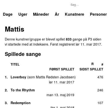
P3
Trends
Dage
Uger
Måneder
År
Kunstnere
Personer
Mattis
Denne kunstner/gruppe er blevet spillet
833
gange på P3 siden
vi startede med at indeksere. Først registreret
lør 11. mar 2017
.
Spillede sange
R
TITEL
#
FØRST SPILLET
SIDST SPILLET
1.
Loverboy
(
som
Mattis Rødsten Jacobsen
)
476
UU
lør 11. mar 2017
2.
To the Rhythm
246
man 13. maj 2019
3.
Redemption
107
tirs 1. maj 2018