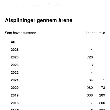
Vis mere
7.
Saint Clara
–
Slippin’
2
Medvirkende (percussion):
Mattis Rødsten Jacobsen
fre 24. aug 2018
Afspilninger gennem årene
9.
Stefan
–
I Feel Nothing
1
Komponist, tekst/forfatter:
Mattis Rødsten Jacobsen
Som hovedkunstner
I anden rolle
lør 19. sep 2020
ÅR
9.
Isam B
–
Keep Me Alive
1
2026
114
Medvirkende (kor, klaver, el bas):
Mattis Rødsten Jacobsen
lør 9. feb 2019
2025
726
2023
3
2022
4
2021
64
1
2020
280
73
2019
338
289
2018
17
200