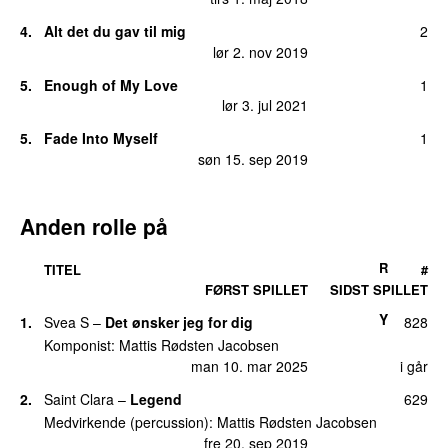
4.
Alt det du gav til mig
2
lør 2. nov 2019
5.
Enough of My Love
1
lør 3. jul 2021
5.
Fade Into Myself
1
søn 15. sep 2019
Anden rolle på
R
TITEL
#
FØRST SPILLET
SIDST SPILLET
Y
1.
Svea S
–
Det ønsker jeg for dig
828
Komponist:
Mattis Rødsten Jacobsen
man 10. mar 2025
i går
2.
Saint Clara
–
Legend
629
Medvirkende (percussion):
Mattis Rødsten Jacobsen
fre 20. sep 2019