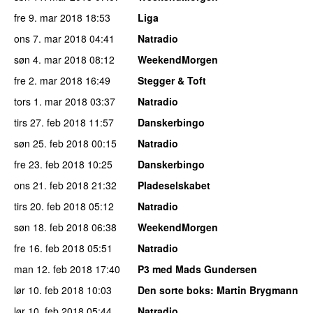
fre 9. mar 2018
18:53
Liga
ons 7. mar 2018
04:41
Natradio
søn 4. mar 2018
08:12
WeekendMorgen
fre 2. mar 2018
16:49
Stegger & Toft
tors 1. mar 2018
03:37
Natradio
tirs 27. feb 2018
11:57
Danskerbingo
søn 25. feb 2018
00:15
Natradio
fre 23. feb 2018
10:25
Danskerbingo
ons 21. feb 2018
21:32
Pladeselskabet
tirs 20. feb 2018
05:12
Natradio
søn 18. feb 2018
06:38
WeekendMorgen
fre 16. feb 2018
05:51
Natradio
man 12. feb 2018
17:40
P3 med Mads Gundersen
lør 10. feb 2018
10:03
Den sorte boks
: Martin Brygmann
lør 10. feb 2018
05:44
Natradio