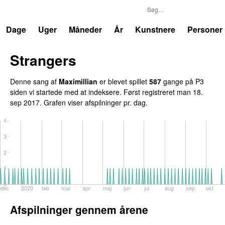
P3
Trends
Dage
Uger
Måneder
År
Kunstnere
Personer
Strangers
UU
Denne sang af
Maximillian
er blevet spillet
587
gange på P3
siden vi startede med at indeksere. Først registreret
man 18.
sep 2017
. Grafen viser afspilninger pr. dag.
4
3
2
1
0
dec
2020
feb
mar
apr
maj
jun
jul
aug
sep
okt
Afspilninger gennem årene