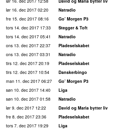
lør 16. dec 2017
12:58
David og Maria bytter liv
lør 16. dec 2017
02:20
Natradio
fre 15. dec 2017
08:16
Go’ Morgen P3
tors 14. dec 2017
17:33
Stegger & Toft
tors 14. dec 2017
05:41
Natradio
ons 13. dec 2017
22:37
Pladeselskabet
ons 13. dec 2017
03:31
Natradio
tirs 12. dec 2017
20:19
Pladeselskabet
tirs 12. dec 2017
10:54
Danskerbingo
man 11. dec 2017
06:27
Go’ Morgen P3
søn 10. dec 2017
14:40
Liga
søn 10. dec 2017
01:58
Natradio
lør 9. dec 2017
12:22
David og Maria bytter liv
fre 8. dec 2017
23:36
Pladeselskabet
tors 7. dec 2017
19:29
Liga