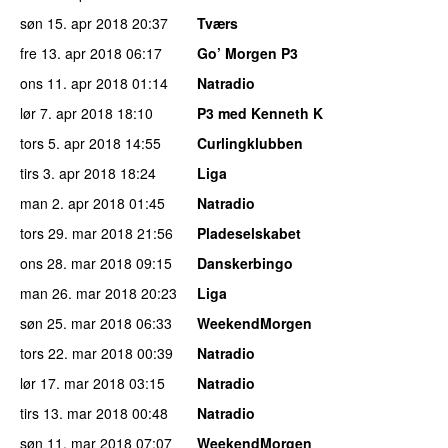
søn 15. apr 2018
20:37
Tværs
fre 13. apr 2018
06:17
Go’ Morgen P3
ons 11. apr 2018
01:14
Natradio
lør 7. apr 2018
18:10
P3 med Kenneth K
tors 5. apr 2018
14:55
Curlingklubben
tirs 3. apr 2018
18:24
Liga
man 2. apr 2018
01:45
Natradio
tors 29. mar 2018
21:56
Pladeselskabet
ons 28. mar 2018
09:15
Danskerbingo
man 26. mar 2018
20:23
Liga
søn 25. mar 2018
06:33
WeekendMorgen
tors 22. mar 2018
00:39
Natradio
lør 17. mar 2018
03:15
Natradio
tirs 13. mar 2018
00:48
Natradio
søn 11. mar 2018
07:07
WeekendMorgen