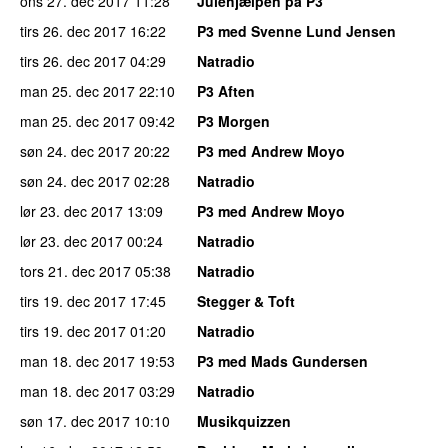
ons 27. dec 2017
11:28
Julehjælpen på P3
tirs 26. dec 2017
16:22
P3 med Svenne Lund Jensen
tirs 26. dec 2017
04:29
Natradio
man 25. dec 2017
22:10
P3 Aften
man 25. dec 2017
09:42
P3 Morgen
søn 24. dec 2017
20:22
P3 med Andrew Moyo
søn 24. dec 2017
02:28
Natradio
lør 23. dec 2017
13:09
P3 med Andrew Moyo
lør 23. dec 2017
00:24
Natradio
tors 21. dec 2017
05:38
Natradio
tirs 19. dec 2017
17:45
Stegger & Toft
tirs 19. dec 2017
01:20
Natradio
man 18. dec 2017
19:53
P3 med Mads Gundersen
man 18. dec 2017
03:29
Natradio
søn 17. dec 2017
10:10
Musikquizzen