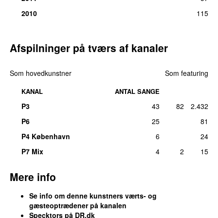
2010
115
31.
Boys Night Out
(
med
Fabräk
)
3
tors 2. apr 2026
31.
Tjums & Tatoveringer
(
featuring
Sukker Lyn
)
3
Afspilninger på tværs af kanaler
lør 12. okt 2013
33.
Den første
(
featuring
Clemens
)
2
Som hovedkunstner
Som featuring
lør 7. dec 2013
KANAL
ANTAL SANGE
33.
Stjældyrløbstærkt
(
featuring
Snavs
)
2
tors 12. dec 2013
P3
43
82
2.432
35.
Forever Young
1
P6
25
81
tors 1. jun 2023
P4 København
6
24
35.
Gutterne (Instrumental)
(
featuring
Nonsens
)
1
P7 Mix
4
2
15
ons 28. aug 2024
35.
Gutterne (Live Musiksommer på P3 2020)
1
Mere info
tors 2. jul 2020
Se info om denne kunstners værts- og
35.
Hus (Live Musiksommer på P3 2020)
1
gæsteoptrædener på kanalen
tors 2. jul 2020
Specktors på DR.dk