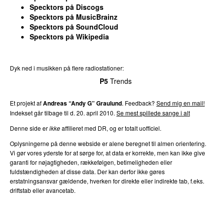
35.
Hus (MadEye Remix)
1
Specktors på Discogs
fre 22. jan 2021
Specktors på MusicBrainz
Specktors på SoundCloud
35.
J.H.D.A.F.V II
1
Specktors på Wikipedia
fre 30. mar 2018
35.
Lågsus (Live Musiksommer på P3 2020)
1
Dyk ned i musikken på flere radiostationer:
tors 2. jul 2020
P3
Trends
P4
Trends
P5
Trends
P6
Trends
P7
Trends
35.
Slædemusik (Nonsens Remix)
1
lør 21. mar 2015
Et projekt af
Andreas “Andy G” Graulund
. Feedback?
Send mig en mail!
35.
Unz Unz (Live Musiksommer på P3 2020)
1
Indekset går tilbage til d. 20. april 2010.
Se mest spillede sange i alt
tors 2. jul 2020
Denne side er
ikke
affilieret med DR, og er totalt uofficiel.
Oplysningerne på denne webside er alene beregnet til almen orientering.
Vi gør vores yderste for at sørge for, at data er korrekte, men kan ikke give
garanti for nøjagtigheden, rækkefølgen, betimeligheden eller
fuldstændigheden af disse data. Der kan derfor ikke gøres
erstatningsansvar gældende, hverken for direkte eller indirekte tab, f.eks.
driftstab eller avancetab.