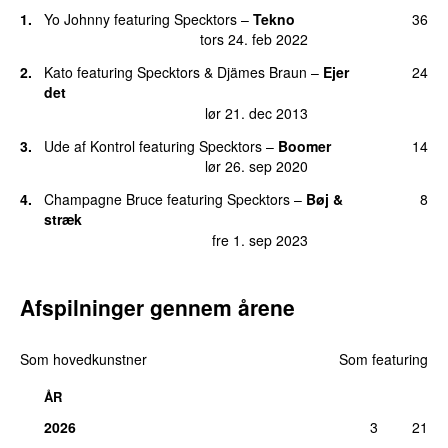
tors 7. maj 2020
1.
Yo Johnny
featuring
Specktors
–
Tekno
36
15.
Baby
30
tors 24. feb 2022
tirs 29. maj 2018
2.
Kato
featuring
Specktors
&
Djämes Braun
–
Ejer
24
16.
Broerne brænder
(
featuring
Fagget Fairys
)
27
det
lør 24. apr 2010
lør 21. dec 2013
17.
Hellerup ansigt Amar røv
23
3.
Ude af Kontrol
featuring
Specktors
–
Boomer
14
tors 22. apr 2010
lør 26. sep 2020
18.
Fuck mig
17
4.
Champagne Bruce
featuring
Specktors
–
Bøj &
8
tors 13. okt 2016
stræk
fre 1. sep 2023
18.
Unz Unz (Jule Remix)
(
med
Nonsens
)
17
lør 14. dec 2019
Afspilninger gennem årene
20.
Dag & nat
14
fre 17. maj 2024
21.
Længe leve de døde
13
Som hovedkunstner
Som featuring
lør 22. maj 2010
ÅR
21.
Technotoget
13
2026
3
21
tirs 6. apr 2021