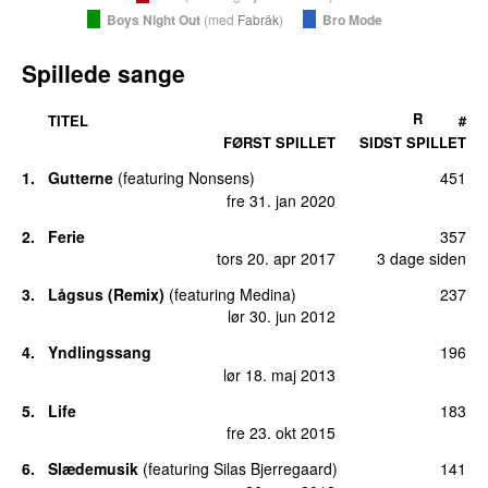
Boys Night Out
(
med
Fabräk
)
Bro Mode
Spillede sange
R
TITEL
#
FØRST SPILLET
SIDST SPILLET
1.
Gutterne
(
featuring
Nonsens
)
451
UU
fre 31. jan 2020
2.
Ferie
357
tors 20. apr 2017
3 dage siden
3.
Lågsus (Remix)
(
featuring
Medina
)
237
lør 30. jun 2012
4.
Yndlingssang
196
lør 18. maj 2013
5.
Life
183
fre 23. okt 2015
6.
Slædemusik
(
featuring
Silas Bjerregaard
)
141