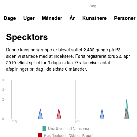
P3
Trends
Dage
Uger
Måneder
År
Kunstnere
Personer
Specktors
Denne kunstner/gruppe er blevet spillet
2.432
gange på P3
siden vi startede med at indeksere. Først registreret
tors 22. apr
2010
. Sidst spillet
for 3 dage siden
. Grafen viser antal
afspilninger pr. dag i de sidste 6 måneder.
4
3
2
1
0
maj
juni
Unz Unz
(
med
Nonsens
)
Hus
(
featuring
Djämes Braun
)