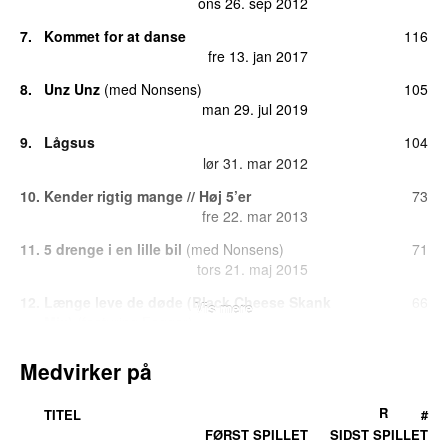
ons 26. sep 2012
7.
Kommet for at danse
116
fre 13. jan 2017
8.
Unz Unz
(
med
Nonsens
)
105
man 29. jul 2019
9.
Lågsus
104
lør 31. mar 2012
10.
Kender rigtig mange // Høj 5’er
73
fre 22. mar 2013
11.
5 drenge i en lille bil
(
med
Nonsens
)
71
tors 21. maj 2015
12.
Længe leve de døde (Black Cheese Skank
66
Vis mere
Mix)
(
featuring
Eagger
)
man 28. jun 2010
Medvirker på
13.
Boss
59
man 23. maj 2011
R
TITEL
#
14.
Hus
(
featuring
Djämes Braun
)
33
FØRST SPILLET
SIDST SPILLET