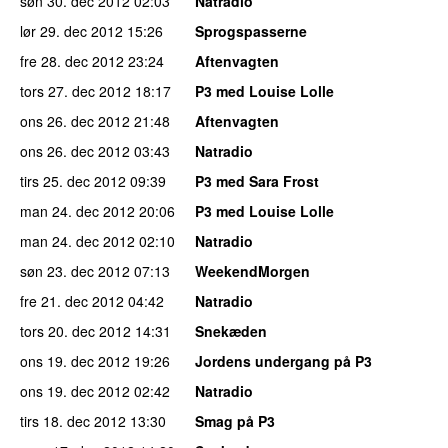
søn 30. dec 2012
02:03
Natradio
lør 29. dec 2012
15:26
Sprogspasserne
fre 28. dec 2012
23:24
Aftenvagten
tors 27. dec 2012
18:17
P3 med Louise Lolle
ons 26. dec 2012
21:48
Aftenvagten
ons 26. dec 2012
03:43
Natradio
tirs 25. dec 2012
09:39
P3 med Sara Frost
man 24. dec 2012
20:06
P3 med Louise Lolle
man 24. dec 2012
02:10
Natradio
søn 23. dec 2012
07:13
WeekendMorgen
fre 21. dec 2012
04:42
Natradio
tors 20. dec 2012
14:31
Snekæden
ons 19. dec 2012
19:26
Jordens undergang på P3
ons 19. dec 2012
02:42
Natradio
tirs 18. dec 2012
13:30
Smag på P3