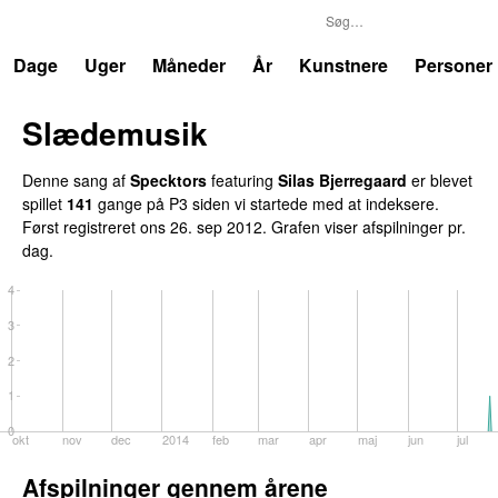
P3
Trends
Dage
Uger
Måneder
År
Kunstnere
Personer
Slædemusik
Denne sang af
Specktors
featuring
Silas Bjerregaard
er blevet
spillet
141
gange på P3 siden vi startede med at indeksere.
Først registreret
ons 26. sep 2012
. Grafen viser afspilninger pr.
dag.
4
3
2
1
0
okt
nov
dec
2014
feb
mar
apr
maj
jun
jul
Afspilninger gennem årene