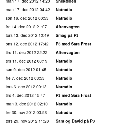
man 17. dec 2012
14:20
Snekæden
man 17. dec 2012
04:42
Natradio
søn 16. dec 2012
00:53
Natradio
fre 14. dec 2012
21:07
Aftenvagten
tors 13. dec 2012
12:49
Smag på P3
ons 12. dec 2012
17:42
P3 med Sara Frost
tirs 11. dec 2012
22:22
Aftenvagten
tirs 11. dec 2012
00:19
Natradio
søn 9. dec 2012
01:45
Natradio
fre 7. dec 2012
03:53
Natradio
tors 6. dec 2012
00:13
Natradio
tirs 4. dec 2012
15:47
P3 med Sara Frost
man 3. dec 2012
02:10
Natradio
fre 30. nov 2012
03:53
Natradio
tors 29. nov 2012
11:28
Sara og David på P3