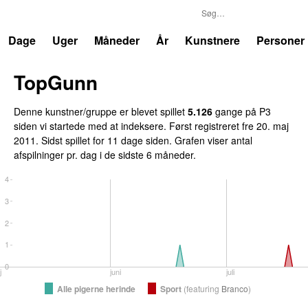
P3
Trends
Dage
Uger
Måneder
År
Kunstnere
Personer
TopGunn
Denne kunstner/gruppe er blevet spillet
5.126
gange på P3
siden vi startede med at indeksere. Først registreret
fre 20. maj
2011
. Sidst spillet
for 11 dage siden
. Grafen viser antal
afspilninger pr. dag i de sidste 6 måneder.
4
3
2
1
0
j
juni
juli
Alle pigerne herinde
Sport
(
featuring
Branco
)