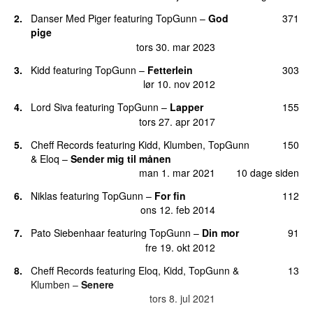
16.
Man kan ikke stole på en pige med en lille røv
73
2.
Danser Med Piger
featuring
TopGunn
–
God
371
tirs 11. feb 2014
pige
tors 30. mar 2023
17.
Finde dig
(
som
Shaq Boosie
)
70
fre 20. maj 2011
3.
Kidd
featuring
TopGunn
–
Fetterlein
303
lør 10. nov 2012
18.
6 liter
40
søn 21. dec 2014
4.
Lord Siva
featuring
TopGunn
–
Lapper
155
tors 27. apr 2017
19.
Varm
30
lør 25. aug 2018
5.
Cheff Records
featuring
Kidd
,
Klumben
,
TopGunn
150
&
Eloq
–
Sender mig til månen
20.
No Skrub$
(
featuring
Medina
)
22
man 1. mar 2021
10 dage siden
tors 23. apr 2020
6.
Niklas
featuring
TopGunn
–
For fin
112
21.
21
18
ons 12. feb 2014
tirs 24. sep 2013
11 dage siden
7.
Pato Siebenhaar
featuring
TopGunn
–
Din mor
91
22.
Jeg brækker mig
(
med
Barbara Moleko
&
Ivan
17
fre 19. okt 2012
Pedersen
)
fre 7. dec 2012
8.
Cheff Records
featuring
Eloq
,
Kidd
,
TopGunn
&
13
Klumben
–
Senere
23.
Detaljen
(
featuring
Fouli
)
13
tors 8. jul 2021
tors 1. aug 2019