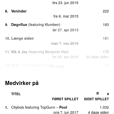
tirs 23. jun 2015
8.
Veninder
222
fre 6. mar 2015
9.
Døgnflue
(
featuring
Klumben
)
183
lør 27. apr 2013
10.
Længe siden
181
man 7. nov 2016
11.
Nik & Jay
(
featuring
Benjamin Hav
)
173
fre 26. apr 2019
32 dage siden
12.
Dolly
(
med
Raske Penge
)
145
Vis mere
fre 5. okt 2012
13.
Fokus
132
Medvirker på
fre 13. jan 2017
14.
Undskyld jeg ringer
107
R
TITEL
#
fre 22. mar 2019
FØRST SPILLET
SIDST SPILLET
15.
Hemligt nummer
104
1.
Citybois
featuring
TopGunn
–
Pool
1.032
lør 12. jan 2013
ons 7. jun 2017
4 dage siden