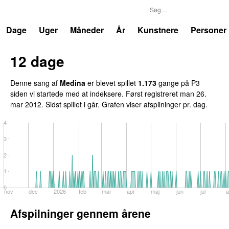
P3
Trends
Dage
Uger
Måneder
År
Kunstnere
Personer
12 dage
Denne sang af
Medina
er blevet spillet
1.173
gange på P3
siden vi startede med at indeksere. Først registreret
man 26.
mar 2012
. Sidst spillet
i går
. Grafen viser afspilninger pr. dag.
4
3
2
1
0
nov
dec
2026
feb
mar
apr
maj
jun
jul
a
Afspilninger gennem årene