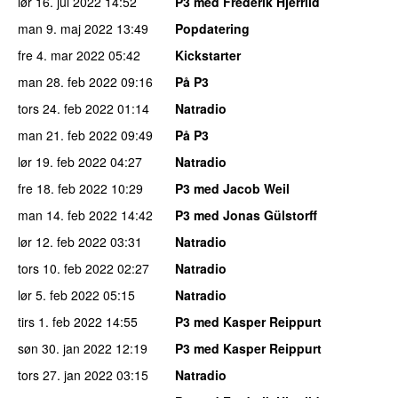
lør 16. jul 2022
14:52
P3 med Frederik Hjerrild
man 9. maj 2022
13:49
Popdatering
fre 4. mar 2022
05:42
Kickstarter
man 28. feb 2022
09:16
På P3
tors 24. feb 2022
01:14
Natradio
man 21. feb 2022
09:49
På P3
lør 19. feb 2022
04:27
Natradio
fre 18. feb 2022
10:29
P3 med Jacob Weil
man 14. feb 2022
14:42
P3 med Jonas Gülstorff
lør 12. feb 2022
03:31
Natradio
tors 10. feb 2022
02:27
Natradio
lør 5. feb 2022
05:15
Natradio
tirs 1. feb 2022
14:55
P3 med Kasper Reippurt
søn 30. jan 2022
12:19
P3 med Kasper Reippurt
tors 27. jan 2022
03:15
Natradio