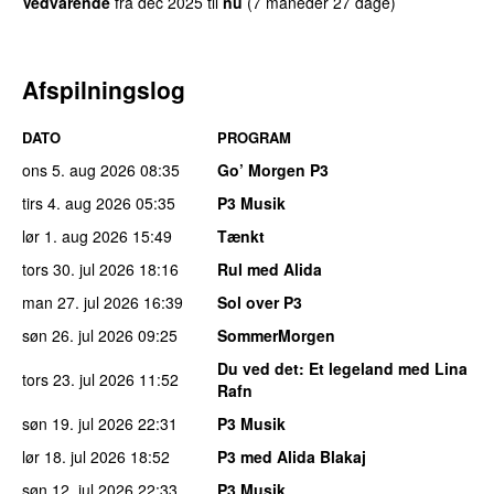
Vedvarende
fra
dec 2025
til
nu
(7 måneder 27 dage)
Afspilningslog
DATO
PROGRAM
ons 5. aug 2026
08:35
Go’ Morgen P3
tirs 4. aug 2026
05:35
P3 Musik
lør 1. aug 2026
15:49
Tænkt
tors 30. jul 2026
18:16
Rul med Alida
man 27. jul 2026
16:39
Sol over P3
søn 26. jul 2026
09:25
SommerMorgen
Du ved det
: Et legeland med Lina
tors 23. jul 2026
11:52
Rafn
søn 19. jul 2026
22:31
P3 Musik
lør 18. jul 2026
18:52
P3 med Alida Blakaj
søn 12. jul 2026
22:33
P3 Musik