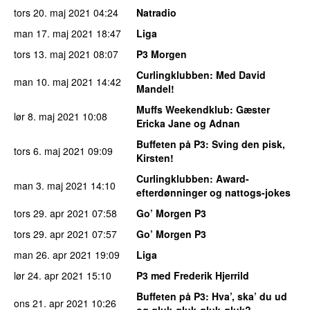
tors 20. maj 2021
04:24
Natradio
man 17. maj 2021
18:47
Liga
tors 13. maj 2021
08:07
P3 Morgen
Curlingklubben
: Med David
man 10. maj 2021
14:42
Mandel!
Muffs Weekendklub
: Gæster
lør 8. maj 2021
10:08
Ericka Jane og Adnan
Buffeten på P3
: Sving den pisk,
tors 6. maj 2021
09:09
Kirsten!
Curlingklubben
: Award-
man 3. maj 2021
14:10
efterdønninger og nattogs-jokes
tors 29. apr 2021
07:58
Go’ Morgen P3
tors 29. apr 2021
07:57
Go’ Morgen P3
man 26. apr 2021
19:09
Liga
lør 24. apr 2021
15:10
P3 med Frederik Hjerrild
Buffeten på P3
: Hva’, ska’ du ud
ons 21. apr 2021
10:26