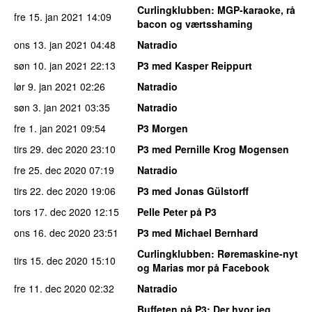
Curlingklubben
: MGP-karaoke, rå
fre 15. jan 2021
14:09
bacon og værtsshaming
ons 13. jan 2021
04:48
Natradio
søn 10. jan 2021
22:13
P3 med Kasper Reippurt
lør 9. jan 2021
02:26
Natradio
søn 3. jan 2021
03:35
Natradio
fre 1. jan 2021
09:54
P3 Morgen
tirs 29. dec 2020
23:10
P3 med Pernille Krog Mogensen
fre 25. dec 2020
07:19
Natradio
tirs 22. dec 2020
19:06
P3 med Jonas Gülstorff
tors 17. dec 2020
12:15
Pelle Peter på P3
ons 16. dec 2020
23:51
P3 med Michael Bernhard
Curlingklubben
: Røremaskine-nyt
tirs 15. dec 2020
15:10
og Marias mor på Facebook
fre 11. dec 2020
02:32
Natradio
Buffeten på P3
: Der hvor jeg