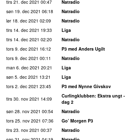
tirs 21. dec 2021
00:47
Natradio
søn 19. dec 2021
06:18
Natradio
lør 18. dec 2021
02:09
Natradio
tirs 14. dec 2021
19:33
Liga
tirs 14. dec 2021
02:20
Natradio
tors 9. dec 2021
16:12
P3 med Anders Ugilt
tors 9. dec 2021
00:11
Natradio
man 6. dec 2021
20:21
Liga
søn 5. dec 2021
13:21
Liga
tors 2. dec 2021
23:45
P3 med Nynne Givskov
Curlingklubben
: Ekstra ungt -
tirs 30. nov 2021
14:09
dag 2
søn 28. nov 2021
00:54
Natradio
tors 25. nov 2021
07:36
Go’ Morgen P3
tirs 23. nov 2021
00:37
Natradio
søn 21. nov 2021
04:19
Natradio