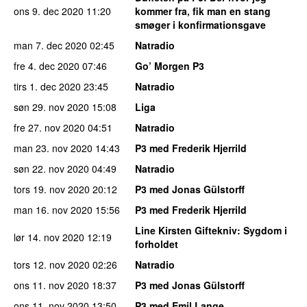
ons 9. dec 2020
11:20
kommer fra, fik man en stang
smøger i konfirmationsgave
man 7. dec 2020
02:45
Natradio
fre 4. dec 2020
07:46
Go’ Morgen P3
tirs 1. dec 2020
23:45
Natradio
søn 29. nov 2020
15:08
Liga
fre 27. nov 2020
04:51
Natradio
man 23. nov 2020
14:43
P3 med Frederik Hjerrild
søn 22. nov 2020
04:49
Natradio
tors 19. nov 2020
20:12
P3 med Jonas Gülstorff
man 16. nov 2020
15:56
P3 med Frederik Hjerrild
Line Kirsten Giftekniv
: Sygdom i
lør 14. nov 2020
12:19
forholdet
tors 12. nov 2020
02:26
Natradio
ons 11. nov 2020
18:37
P3 med Jonas Gülstorff
ons 11. nov 2020
13:50
P3 med Emil Lange