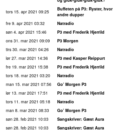
og gluk-gluk-gluk-gluk?
Buffeten på P3
: Ryster, hvor
tors 15. apr 2021
09:25
andre dupper
fre 9. apr 2021
03:32
Natradio
søn 4. apr 2021
15:46
P3 med Frederik Hjerrild
ons 31. mar 2021
09:09
P3 Morgen
tirs 30. mar 2021
04:26
Natradio
lør 27. mar 2021
14:36
P3 med Kasper Reippurt
fre 19. mar 2021
15:38
P3 med Frederik Hjerrild
tors 18. mar 2021
03:20
Natradio
man 15. mar 2021
07:56
Go’ Morgen P3
lør 13. mar 2021
17:51
P3 med Frederik Hjerrild
tors 11. mar 2021
05:18
Natradio
man 8. mar 2021
08:33
Go’ Morgen P3
søn 28. feb 2021
10:03
Sangskriver
: Gæst Aura
søn 28. feb 2021
10:03
Sangskriver
: Gæst Aura