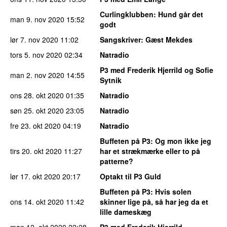
Curlingklubben
: Hund går det
man 9. nov 2020
15:52
godt
lør 7. nov 2020
11:02
Sangskriver
: Gæst Mekdes
tors 5. nov 2020
02:34
Natradio
P3 med Frederik Hjerrild og Sofie
man 2. nov 2020
14:55
Sytnik
ons 28. okt 2020
01:35
Natradio
søn 25. okt 2020
23:05
Natradio
fre 23. okt 2020
04:19
Natradio
Buffeten på P3
: Og mon ikke jeg
tirs 20. okt 2020
11:27
har et strækmærke eller to på
patterne?
lør 17. okt 2020
20:17
Optakt til P3 Guld
Buffeten på P3
: Hvis solen
ons 14. okt 2020
11:42
skinner lige på, så har jeg da et
lille dameskæg