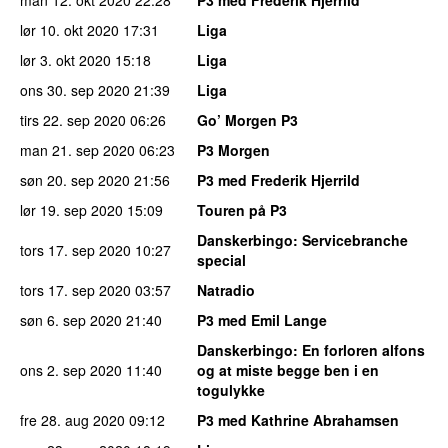
man 12. okt 2020
22:28
P3 med Frederik Hjerrild
lør 10. okt 2020
17:31
Liga
lør 3. okt 2020
15:18
Liga
ons 30. sep 2020
21:39
Liga
tirs 22. sep 2020
06:26
Go’ Morgen P3
man 21. sep 2020
06:23
P3 Morgen
søn 20. sep 2020
21:56
P3 med Frederik Hjerrild
lør 19. sep 2020
15:09
Touren på P3
Danskerbingo
: Servicebranche
tors 17. sep 2020
10:27
special
tors 17. sep 2020
03:57
Natradio
søn 6. sep 2020
21:40
P3 med Emil Lange
Danskerbingo
: En forloren alfons
ons 2. sep 2020
11:40
og at miste begge ben i en
togulykke
fre 28. aug 2020
09:12
P3 med Kathrine Abrahamsen