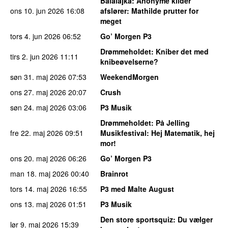
Balalajka
: Anonyme kilder
ons 10. jun 2026
16:08
afslører: Mathilde prutter for
meget
tors 4. jun 2026
06:52
Go’ Morgen P3
Drømmeholdet
: Kniber det med
tirs 2. jun 2026
11:11
knibeøvelserne?
søn 31. maj 2026
07:53
WeekendMorgen
ons 27. maj 2026
20:07
Crush
søn 24. maj 2026
03:06
P3 Musik
Drømmeholdet
: På Jelling
fre 22. maj 2026
09:51
Musikfestival: Hej Matematik, hej
mor!
ons 20. maj 2026
06:26
Go’ Morgen P3
man 18. maj 2026
00:40
Brainrot
tors 14. maj 2026
16:55
P3 med Malte August
ons 13. maj 2026
01:51
P3 Musik
Den store sportsquiz
: Du vælger
lør 9. maj 2026
15:39