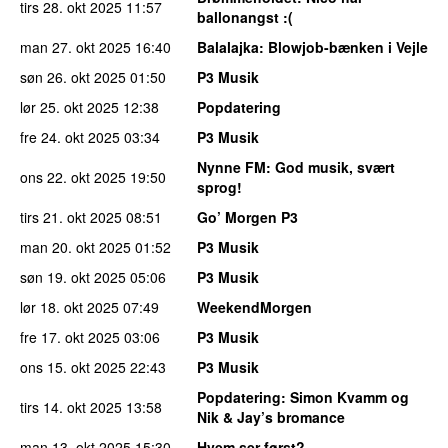
tirs 28. okt 2025
11:57
ballonangst :(
man 27. okt 2025
16:40
Balalajka
: Blowjob-bænken i Vejle
søn 26. okt 2025
01:50
P3 Musik
lør 25. okt 2025
12:38
Popdatering
fre 24. okt 2025
03:34
P3 Musik
Nynne FM
: God musik, svært
ons 22. okt 2025
19:50
sprog!
tirs 21. okt 2025
08:51
Go’ Morgen P3
man 20. okt 2025
01:52
P3 Musik
søn 19. okt 2025
05:06
P3 Musik
lør 18. okt 2025
07:49
WeekendMorgen
fre 17. okt 2025
03:06
P3 Musik
ons 15. okt 2025
22:43
P3 Musik
Popdatering
: Simon Kvamm og
tirs 14. okt 2025
13:58
Nik & Jay’s bromance
man 13. okt 2025
15:30
Hvem ser først?