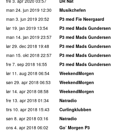
fre 3. apr 2020
03:57
DR Nat
man 24. jun 2019
12:30
Musikchefen
man 3. jun 2019
20:52
P3 med Fie Neergaard
lør 19. jan 2019
13:54
P3 med Mads Gundersen
man 14. jan 2019
23:57
P3 med Mads Gundersen
lør 29. dec 2018
19:48
P3 med Mads Gundersen
man 15. okt 2018
22:57
P3 med Mads Gundersen
fre 7. sep 2018
16:55
P3 med Mads Gundersen
lør 11. aug 2018
06:54
WeekendMorgen
søn 29. apr 2018
06:53
WeekendMorgen
lør 14. apr 2018
08:58
WeekendMorgen
fre 13. apr 2018
01:34
Natradio
tirs 10. apr 2018
15:43
Curlingklubben
søn 8. apr 2018
03:16
Natradio
ons 4. apr 2018
06:02
Go’ Morgen P3