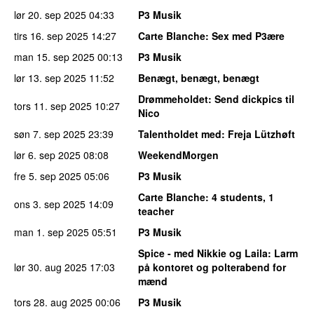
lør 20. sep 2025
04:33
P3 Musik
tirs 16. sep 2025
14:27
Carte Blanche
: Sex med P3ære
man 15. sep 2025
00:13
P3 Musik
lør 13. sep 2025
11:52
Benægt, benægt, benægt
Drømmeholdet
: Send dickpics til
tors 11. sep 2025
10:27
Nico
søn 7. sep 2025
23:39
Talentholdet med
: Freja Lützhøft
lør 6. sep 2025
08:08
WeekendMorgen
fre 5. sep 2025
05:06
P3 Musik
Carte Blanche
: 4 students, 1
ons 3. sep 2025
14:09
teacher
man 1. sep 2025
05:51
P3 Musik
Spice - med Nikkie og Laila
: Larm
lør 30. aug 2025
17:03
på kontoret og polterabend for
mænd
tors 28. aug 2025
00:06
P3 Musik