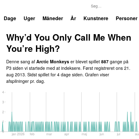
P3
Trends
Dage
Uger
Måneder
År
Kunstnere
Personer
Why’d You Only Call Me When
You’re High?
Denne sang af
Arctic Monkeys
er blevet spillet
887
gange på
P3 siden vi startede med at indeksere. Først registreret
ons 21.
aug 2013
. Sidst spillet
for 4 dage siden
. Grafen viser
afspilninger pr. dag.
4
3
2
1
0
jan 2026
feb
mar
apr
maj
jun
jul
au