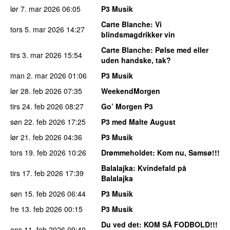
lør 7. mar 2026
06:05
P3 Musik
Carte Blanche
: Vi
tors 5. mar 2026
14:27
blindsmagdrikker vin
Carte Blanche
: Pølse med eller
tirs 3. mar 2026
15:54
uden handske, tak?
man 2. mar 2026
01:06
P3 Musik
lør 28. feb 2026
07:35
WeekendMorgen
tirs 24. feb 2026
08:27
Go’ Morgen P3
søn 22. feb 2026
17:25
P3 med Malte August
lør 21. feb 2026
04:36
P3 Musik
tors 19. feb 2026
10:26
Drømmeholdet
: Kom nu, Samsø!!!
Balalajka
: Kvindefald på
tirs 17. feb 2026
17:39
Balalajka
søn 15. feb 2026
06:44
P3 Musik
fre 13. feb 2026
00:15
P3 Musik
Du ved det
: KOM SÅ FODBOLD!!!
ons 11. feb 2026
09:40