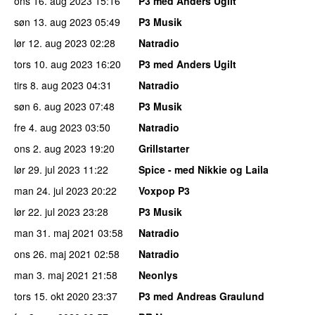
ons 16. aug 2023
15:16
P3 med Anders Ugilt
søn 13. aug 2023
05:49
P3 Musik
lør 12. aug 2023
02:28
Natradio
tors 10. aug 2023
16:20
P3 med Anders Ugilt
tirs 8. aug 2023
04:31
Natradio
søn 6. aug 2023
07:48
P3 Musik
fre 4. aug 2023
03:50
Natradio
ons 2. aug 2023
19:20
Grillstarter
lør 29. jul 2023
11:22
Spice - med Nikkie og Laila
man 24. jul 2023
20:22
Voxpop P3
lør 22. jul 2023
23:28
P3 Musik
man 31. maj 2021
03:58
Natradio
ons 26. maj 2021
02:58
Natradio
man 3. maj 2021
21:58
Neonlys
tors 15. okt 2020
23:37
P3 med Andreas Graulund