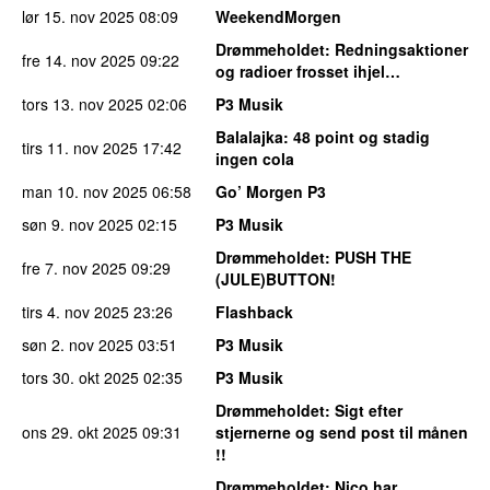
lør 15. nov 2025
08:09
WeekendMorgen
Drømmeholdet
: Redningsaktioner
fre 14. nov 2025
09:22
og radioer frosset ihjel…
tors 13. nov 2025
02:06
P3 Musik
Balalajka
: 48 point og stadig
tirs 11. nov 2025
17:42
ingen cola
man 10. nov 2025
06:58
Go’ Morgen P3
søn 9. nov 2025
02:15
P3 Musik
Drømmeholdet
: PUSH THE
fre 7. nov 2025
09:29
(JULE)BUTTON!
tirs 4. nov 2025
23:26
Flashback
søn 2. nov 2025
03:51
P3 Musik
tors 30. okt 2025
02:35
P3 Musik
Drømmeholdet
: Sigt efter
ons 29. okt 2025
09:31
stjernerne og send post til månen
!!
Drømmeholdet
: Nico har