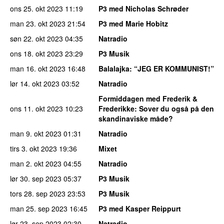
ons 25. okt 2023
11:19
P3 med Nicholas Schrøder
man 23. okt 2023
21:54
P3 med Marie Hobitz
søn 22. okt 2023
04:35
Natradio
ons 18. okt 2023
23:29
P3 Musik
man 16. okt 2023
16:48
Balalajka
: “JEG ER KOMMUNIST!”
lør 14. okt 2023
03:52
Natradio
Formiddagen med Frederik &
ons 11. okt 2023
10:23
Frederikke
: Sover du også på den
skandinaviske måde?
man 9. okt 2023
01:31
Natradio
tirs 3. okt 2023
19:36
Mixet
man 2. okt 2023
04:55
Natradio
lør 30. sep 2023
05:37
P3 Musik
tors 28. sep 2023
23:53
P3 Musik
man 25. sep 2023
16:45
P3 med Kasper Reippurt
lør 23. sep 2023
02:30
Natradio