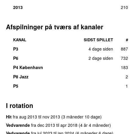
2013
210
Afspilninger på tværs af kanaler
KANAL
SIDST SPILLET
#
P3
4 dage siden
887
P6
2 dage siden
732
P4 København
183
P8 Jazz
2
P5
1
I rotation
Hit
fra
aug 2013
til
nov 2013
(3 måneder 10 dage)
Vedvarende
fra
dec 2013
til
apr 2018
(4 år 4 måneder)
Vedvarende
fra
jul 2023
til
jan 2024
(6 måneder 6 dage)