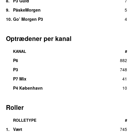
8.
P3 Guld
7
9.
PåskeMorgen
5
10.
Go’ Morgen P3
4
Optrædener per kanal
KANAL
#
P6
882
P3
748
P7 Mix
41
P4 København
10
Roller
ROLLETYPE
#
1.
Vært
745