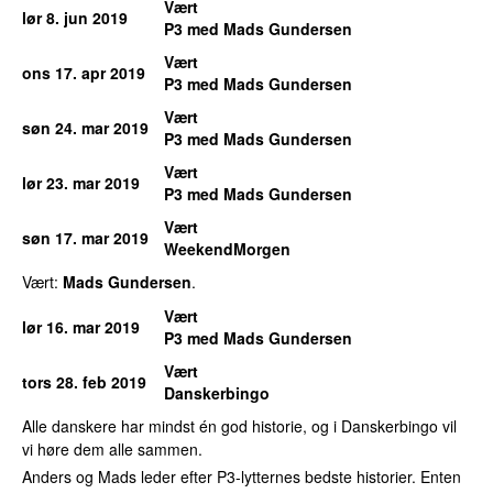
Vært
lør 8. jun 2019
P3 med Mads Gundersen
Vært
ons 17. apr 2019
P3 med Mads Gundersen
Vært
søn 24. mar 2019
P3 med Mads Gundersen
Vært
lør 23. mar 2019
P3 med Mads Gundersen
Vært
søn 17. mar 2019
WeekendMorgen
Vært:
Mads Gundersen
.
Vært
lør 16. mar 2019
P3 med Mads Gundersen
Vært
tors 28. feb 2019
Danskerbingo
Alle danskere har mindst én god historie, og i Danskerbingo vil
vi høre dem alle sammen.
Anders og Mads leder efter P3-lytternes bedste historier. Enten