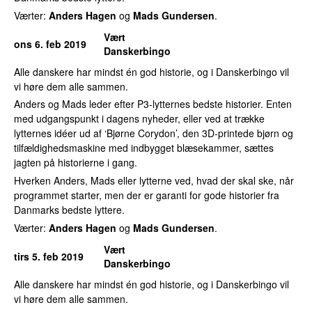
Værter:
Anders Hagen
og
Mads Gundersen
.
Vært
ons 6. feb 2019
Danskerbingo
Alle danskere har mindst én god historie, og i Danskerbingo vil
vi høre dem alle sammen.
Anders og Mads leder efter P3-lytternes bedste historier. Enten
med udgangspunkt i dagens nyheder, eller ved at trække
lytternes idéer ud af ‘Bjørne Corydon’, den 3D-printede bjørn og
tilfældighedsmaskine med indbygget blæsekammer, sættes
jagten på historierne i gang.
Hverken Anders, Mads eller lytterne ved, hvad der skal ske, når
programmet starter, men der er garanti for gode historier fra
Danmarks bedste lyttere.
Værter:
Anders Hagen
og
Mads Gundersen
.
Vært
tirs 5. feb 2019
Danskerbingo
Alle danskere har mindst én god historie, og i Danskerbingo vil
vi høre dem alle sammen.