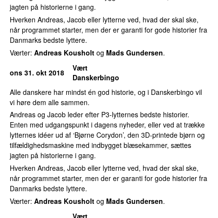
jagten på historierne i gang.
Hverken Andreas, Jacob eller lytterne ved, hvad der skal ske,
når programmet starter, men der er garanti for gode historier fra
Danmarks bedste lyttere.
Værter:
Andreas Kousholt
og
Mads Gundersen
.
Vært
ons 31. okt 2018
Danskerbingo
Alle danskere har mindst én god historie, og i Danskerbingo vil
vi høre dem alle sammen.
Andreas og Jacob leder efter P3-lytternes bedste historier.
Enten med udgangspunkt i dagens nyheder, eller ved at trække
lytternes idéer ud af ‘Bjørne Corydon’, den 3D-printede bjørn og
tilfældighedsmaskine med indbygget blæsekammer, sættes
jagten på historierne i gang.
Hverken Andreas, Jacob eller lytterne ved, hvad der skal ske,
når programmet starter, men der er garanti for gode historier fra
Danmarks bedste lyttere.
Værter:
Andreas Kousholt
og
Mads Gundersen
.
Vært