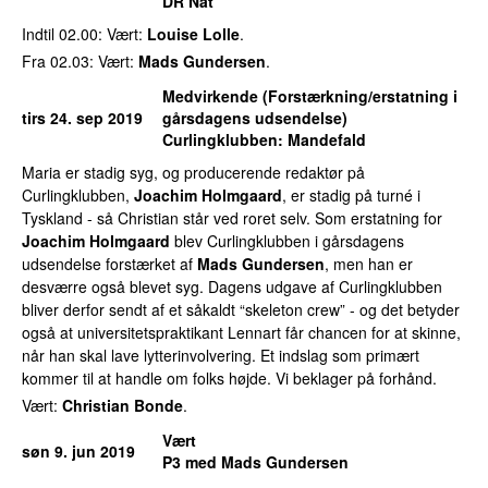
DR Nat
Indtil 02.00: Vært:
Louise Lolle
.
Fra 02.03: Vært:
Mads Gundersen
.
Medvirkende (Forstærkning/erstatning i
tirs 24. sep 2019
gårsdagens udsendelse)
Curlingklubben
: Mandefald
Maria er stadig syg, og producerende redaktør på
Curlingklubben,
Joachim Holmgaard
, er stadig på turné i
Tyskland - så Christian står ved roret selv. Som erstatning for
Joachim Holmgaard
blev Curlingklubben i gårsdagens
udsendelse forstærket af
Mads Gundersen
, men han er
desværre også blevet syg. Dagens udgave af Curlingklubben
bliver derfor sendt af et såkaldt “skeleton crew” - og det betyder
også at universitetspraktikant Lennart får chancen for at skinne,
når han skal lave lytterinvolvering. Et indslag som primært
kommer til at handle om folks højde. Vi beklager på forhånd.
Vært:
Christian Bonde
.
Vært
søn 9. jun 2019
P3 med Mads Gundersen