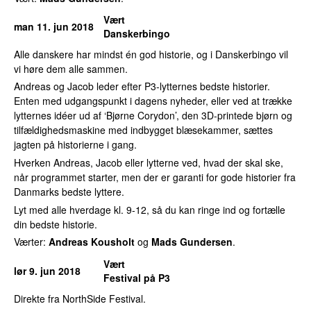
Vært
man 11. jun 2018
Danskerbingo
Alle danskere har mindst én god historie, og i Danskerbingo vil
vi høre dem alle sammen.
Andreas og Jacob leder efter P3-lytternes bedste historier.
Enten med udgangspunkt i dagens nyheder, eller ved at trække
lytternes idéer ud af ‘Bjørne Corydon’, den 3D-printede bjørn og
tilfældighedsmaskine med indbygget blæsekammer, sættes
jagten på historierne i gang.
Hverken Andreas, Jacob eller lytterne ved, hvad der skal ske,
når programmet starter, men der er garanti for gode historier fra
Danmarks bedste lyttere.
Lyt med alle hverdage kl. 9-12, så du kan ringe ind og fortælle
din bedste historie.
Værter:
Andreas Kousholt
og
Mads Gundersen
.
Vært
lør 9. jun 2018
Festival på P3
Direkte fra NorthSide Festival.