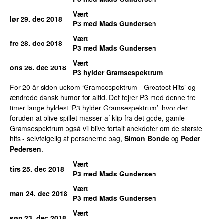
Vært
lør 29. dec 2018
P3 med Mads Gundersen
Vært
fre 28. dec 2018
P3 med Mads Gundersen
Vært
ons 26. dec 2018
P3 hylder Gramsespektrum
For 20 år siden udkom ‘Gramsespektrum - Greatest Hits’ og
ændrede dansk humor for altid. Det fejrer P3 med denne tre
timer lange hyldest ‘P3 hylder Gramsespektrum’, hvor der
foruden at blive spillet masser af klip fra det gode, gamle
Gramsespektrum også vil blive fortalt anekdoter om de største
hits - selvfølgelig af personerne bag,
Simon Bonde
og
Peder
Pedersen
.
Vært
tirs 25. dec 2018
P3 med Mads Gundersen
Vært
man 24. dec 2018
P3 med Mads Gundersen
Vært
søn 23. dec 2018