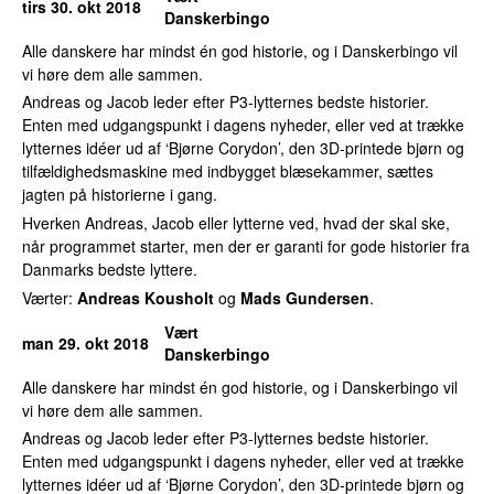
tirs 30. okt 2018
Danskerbingo
Alle danskere har mindst én god historie, og i Danskerbingo vil
vi høre dem alle sammen.
Andreas og Jacob leder efter P3-lytternes bedste historier.
Enten med udgangspunkt i dagens nyheder, eller ved at trække
lytternes idéer ud af ‘Bjørne Corydon’, den 3D-printede bjørn og
tilfældighedsmaskine med indbygget blæsekammer, sættes
jagten på historierne i gang.
Hverken Andreas, Jacob eller lytterne ved, hvad der skal ske,
når programmet starter, men der er garanti for gode historier fra
Danmarks bedste lyttere.
Værter:
Andreas Kousholt
og
Mads Gundersen
.
Vært
man 29. okt 2018
Danskerbingo
Alle danskere har mindst én god historie, og i Danskerbingo vil
vi høre dem alle sammen.
Andreas og Jacob leder efter P3-lytternes bedste historier.
Enten med udgangspunkt i dagens nyheder, eller ved at trække
lytternes idéer ud af ‘Bjørne Corydon’, den 3D-printede bjørn og