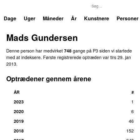
P3
Trends
Dage
Uger
Måneder
År
Kunstnere
Personer
Mads Gundersen
Denne person har medvirket
748
gange på P3 siden vi startede
med at indeksere. Første registrerede optræden var
tirs 29. jan
2013
.
Optrædener gennem årene
ÅR
#
2023
1
2020
6
2019
46
2018
152