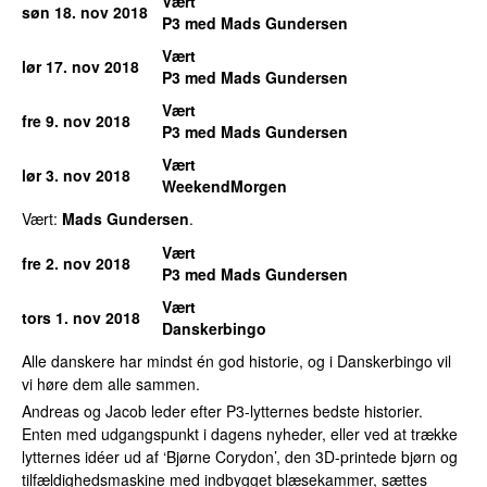
Vært
søn 18. nov 2018
P3 med Mads Gundersen
Vært
lør 17. nov 2018
P3 med Mads Gundersen
Vært
fre 9. nov 2018
P3 med Mads Gundersen
Vært
lør 3. nov 2018
WeekendMorgen
Vært:
Mads Gundersen
.
Vært
fre 2. nov 2018
P3 med Mads Gundersen
Vært
tors 1. nov 2018
Danskerbingo
Alle danskere har mindst én god historie, og i Danskerbingo vil
vi høre dem alle sammen.
Andreas og Jacob leder efter P3-lytternes bedste historier.
Enten med udgangspunkt i dagens nyheder, eller ved at trække
lytternes idéer ud af ‘Bjørne Corydon’, den 3D-printede bjørn og
tilfældighedsmaskine med indbygget blæsekammer, sættes