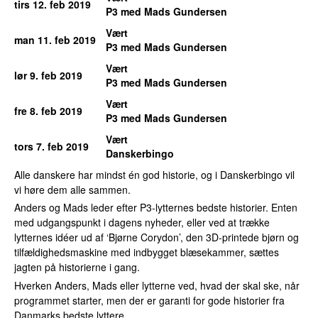
tirs 12. feb 2019
P3 med Mads Gundersen
Vært
man 11. feb 2019
P3 med Mads Gundersen
Vært
lør 9. feb 2019
P3 med Mads Gundersen
Vært
fre 8. feb 2019
P3 med Mads Gundersen
Vært
tors 7. feb 2019
Danskerbingo
Alle danskere har mindst én god historie, og i Danskerbingo vil
vi høre dem alle sammen.
Anders og Mads leder efter P3-lytternes bedste historier. Enten
med udgangspunkt i dagens nyheder, eller ved at trække
lytternes idéer ud af ‘Bjørne Corydon’, den 3D-printede bjørn og
tilfældighedsmaskine med indbygget blæsekammer, sættes
jagten på historierne i gang.
Hverken Anders, Mads eller lytterne ved, hvad der skal ske, når
programmet starter, men der er garanti for gode historier fra
Danmarks bedste lyttere.