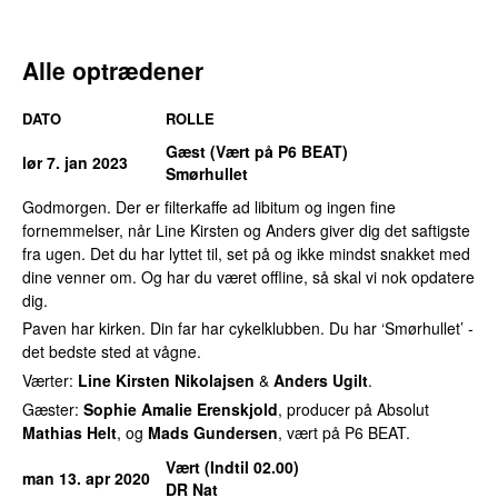
Alle optrædener
DATO
ROLLE
Gæst (Vært på P6 BEAT)
lør 7. jan 2023
Smørhullet
Godmorgen. Der er filterkaffe ad libitum og ingen fine
fornemmelser, når Line Kirsten og Anders giver dig det saftigste
fra ugen. Det du har lyttet til, set på og ikke mindst snakket med
dine venner om. Og har du været offline, så skal vi nok opdatere
dig.
Paven har kirken. Din far har cykelklubben. Du har ‘Smørhullet’ -
det bedste sted at vågne.
Værter:
Line Kirsten Nikolajsen
&
Anders Ugilt
.
Gæster:
Sophie Amalie Erenskjold
, producer på Absolut
Mathias Helt
, og
Mads Gundersen
, vært på P6 BEAT.
Vært (Indtil 02.00)
man 13. apr 2020
DR Nat