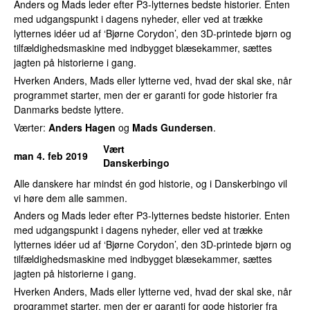
Anders og Mads leder efter P3-lytternes bedste historier. Enten
med udgangspunkt i dagens nyheder, eller ved at trække
lytternes idéer ud af ‘Bjørne Corydon’, den 3D-printede bjørn og
tilfældighedsmaskine med indbygget blæsekammer, sættes
jagten på historierne i gang.
Hverken Anders, Mads eller lytterne ved, hvad der skal ske, når
programmet starter, men der er garanti for gode historier fra
Danmarks bedste lyttere.
Værter:
Anders Hagen
og
Mads Gundersen
.
Vært
man 4. feb 2019
Danskerbingo
Alle danskere har mindst én god historie, og i Danskerbingo vil
vi høre dem alle sammen.
Anders og Mads leder efter P3-lytternes bedste historier. Enten
med udgangspunkt i dagens nyheder, eller ved at trække
lytternes idéer ud af ‘Bjørne Corydon’, den 3D-printede bjørn og
tilfældighedsmaskine med indbygget blæsekammer, sættes
jagten på historierne i gang.
Hverken Anders, Mads eller lytterne ved, hvad der skal ske, når
programmet starter, men der er garanti for gode historier fra