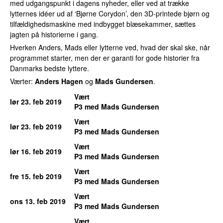
med udgangspunkt i dagens nyheder, eller ved at trække
lytternes idéer ud af ‘Bjørne Corydon’, den 3D-printede bjørn og
tilfældighedsmaskine med indbygget blæsekammer, sættes
jagten på historierne i gang.
Hverken Anders, Mads eller lytterne ved, hvad der skal ske, når
programmet starter, men der er garanti for gode historier fra
Danmarks bedste lyttere.
Værter:
Anders Hagen
og
Mads Gundersen
.
Vært
lør 23. feb 2019
P3 med Mads Gundersen
Vært
lør 23. feb 2019
P3 med Mads Gundersen
Vært
lør 16. feb 2019
P3 med Mads Gundersen
Vært
fre 15. feb 2019
P3 med Mads Gundersen
Vært
ons 13. feb 2019
P3 med Mads Gundersen
Vært