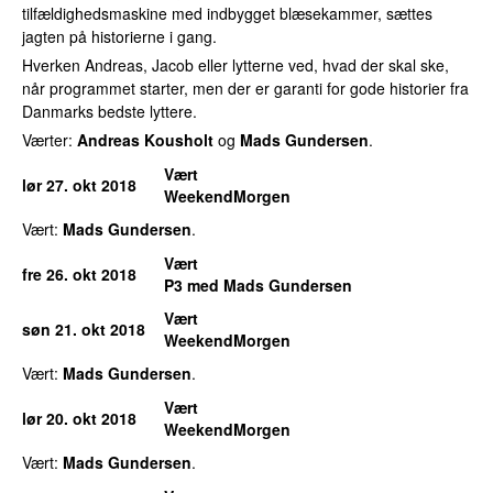
tilfældighedsmaskine med indbygget blæsekammer, sættes
jagten på historierne i gang.
Hverken Andreas, Jacob eller lytterne ved, hvad der skal ske,
når programmet starter, men der er garanti for gode historier fra
Danmarks bedste lyttere.
Værter:
Andreas Kousholt
og
Mads Gundersen
.
Vært
lør 27. okt 2018
WeekendMorgen
Vært:
Mads Gundersen
.
Vært
fre 26. okt 2018
P3 med Mads Gundersen
Vært
søn 21. okt 2018
WeekendMorgen
Vært:
Mads Gundersen
.
Vært
lør 20. okt 2018
WeekendMorgen
Vært:
Mads Gundersen
.