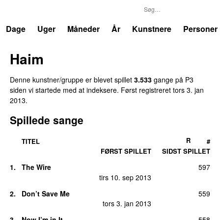
P3
Trends
Dage
Uger
Måneder
År
Kunstnere
Personer
Haim
Denne kunstner/gruppe er blevet spillet
3.533
gange på P3
siden vi startede med at indeksere. Først registreret
tors 3. jan
2013
.
Spillede sange
R
TITEL
#
FØRST SPILLET
SIDST SPILLET
1.
The Wire
597
tirs 10. sep 2013
2.
Don’t Save Me
559
UU
tors 3. jan 2013
3.
Now I’m in It
558
UU