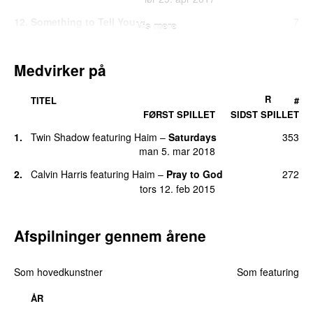
12.
Something to Tell You
7
Vis mere
ons 12. jul 2017
13.
Days Are Gone
4
Medvirker på
ons 9. okt 2013
14.
Hallelujah
2
R
TITEL
#
tors 23. jan 2020
FØRST SPILLET
SIDST SPILLET
14.
Home
2
1.
Twin Shadow
featuring
Haim
–
Saturdays
353
UU
lør 29. jul 2023
man 5. mar 2018
14.
Los Angeles
2
2.
Calvin Harris
featuring
Haim
–
Pray to God
272
søn 19. jul 2020
tors 12. feb 2015
14.
The Steps
2
lør 18. apr 2020
Afspilninger gennem årene
18.
FUBT
1
tirs 7. apr 2026
Som hovedkunstner
Som featuring
ÅR