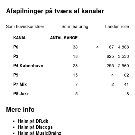
Afspilninger på tværs af kanaler
Som hovedkunstner
Som featuring
I anden rolle
KANAL
ANTAL SANGE
P6
38
4
87
4.888
P3
18
625
3.533
P4 København
28
255
2.560
P5
15
4
62
P7 Mix
7
2
41
P8 Jazz
5
8
Mere info
Haim på DR.dk
Haim på Discogs
Haim på MusicBrainz