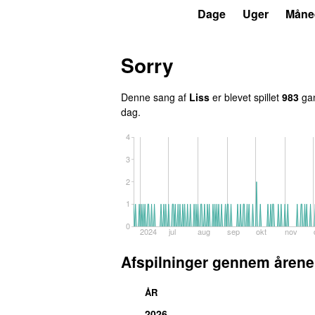
P3
Trends
Dage
Uger
Måne
Sorry
Denne sang af
Liss
er blevet spillet
983
gan
dag.
4
3
2
1
0
2024
jul
aug
sep
okt
nov
Afspilninger gennem årene
ÅR
2026