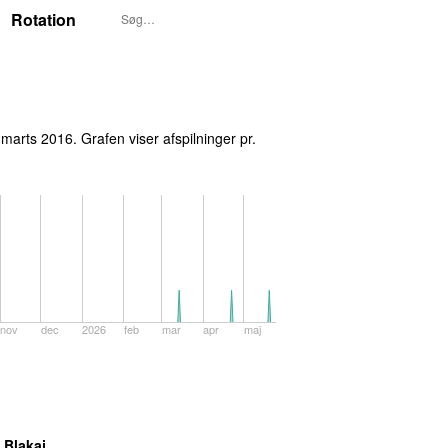
Rotation
P3S UUNDGÅELIGE I UGE 12, 2016
 marts 2016
. Grafen viser afspilninger pr.
nov
dec
2026
feb
mar
apr
maj
 Blakaj