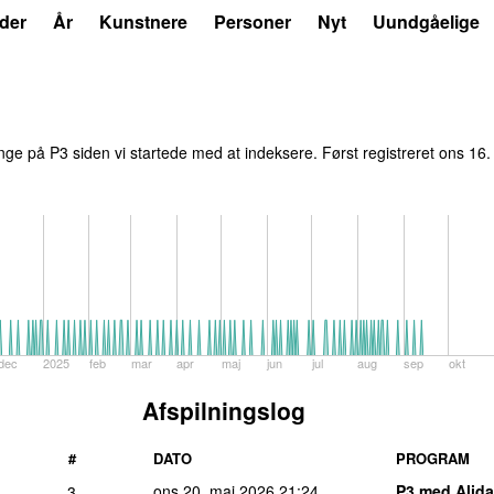
der
År
Kunstnere
Personer
Nyt
Uundgåelige
ge på P3 siden vi startede med at indeksere. Først registreret
ons 16.
dec
2025
feb
mar
apr
maj
jun
jul
aug
sep
okt
Afspilningslog
#
DATO
PROGRAM
ons 20. maj 2026
21:24
P3 med Alida
3