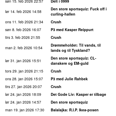
søn 15. feb 2026
22:57
Delt i 0999
Den store sportsquiz
: Fuck off i
lør 14. feb 2026
14:58
curling-hallen
ons 11. feb 2026
21:34
Crush
søn 8. feb 2026
16:07
P3 med Kasper Reippurt
tirs 3. feb 2026
21:55
Crush
Drømmeholdet
: Til vands, til
man 2. feb 2026
10:54
lands og til Tyskland?
Den store sportsquiz
: CL-
lør 31. jan 2026
15:51
danskere og EM-guld
tors 29. jan 2026
21:15
Crush
ons 28. jan 2026
15:07
P3 med Julie Rahbek
tirs 27. jan 2026
20:07
Crush
lør 24. jan 2026
18:09
Det Gode Liv
: Kasper er tilbage
lør 24. jan 2026
14:57
Den store sportsquiz
man 19. jan 2026
17:30
Balalajka
: R.I.P. Ikea-posen