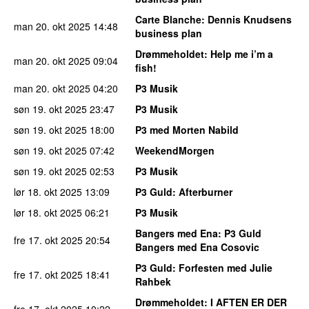
Carte Blanche
: Dennis Knudsens
man 20. okt 2025
14:48
business plan
Drømmeholdet
: Help me i’m a
man 20. okt 2025
09:04
fish!
man 20. okt 2025
04:20
P3 Musik
søn 19. okt 2025
23:47
P3 Musik
søn 19. okt 2025
18:00
P3 med Morten Nabild
søn 19. okt 2025
07:42
WeekendMorgen
søn 19. okt 2025
02:53
P3 Musik
lør 18. okt 2025
13:09
P3 Guld
: Afterburner
lør 18. okt 2025
06:21
P3 Musik
Bangers med Ena
: P3 Guld
fre 17. okt 2025
20:54
Bangers med Ena Cosovic
P3 Guld
: Forfesten med Julie
fre 17. okt 2025
18:41
Rahbek
Drømmeholdet
: I AFTEN ER DER
fre 17. okt 2025
10:22