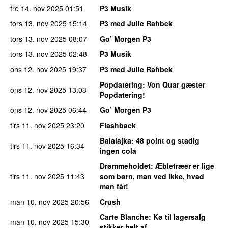
fre 14. nov 2025
01:51
P3 Musik
tors 13. nov 2025
15:14
P3 med Julie Rahbek
tors 13. nov 2025
08:07
Go’ Morgen P3
tors 13. nov 2025
02:48
P3 Musik
ons 12. nov 2025
19:37
P3 med Julie Rahbek
Popdatering
: Von Quar gæster
ons 12. nov 2025
13:03
Popdatering!
ons 12. nov 2025
06:44
Go’ Morgen P3
tirs 11. nov 2025
23:20
Flashback
Balalajka
: 48 point og stadig
tirs 11. nov 2025
16:34
ingen cola
Drømmeholdet
: Æbletræer er lige
tirs 11. nov 2025
11:43
som børn, man ved ikke, hvad
man får!
man 10. nov 2025
20:56
Crush
Carte Blanche
: Kø til lagersalg
man 10. nov 2025
15:30
stikker helt af