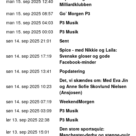
man 15. sep 2025
12:40
Milliardklubben
man 15. sep 2025
08:57
Go’ Morgen P3
man 15. sep 2025
04:03
P3 Musik
man 15. sep 2025
00:03
P3 Musik
søn 14. sep 2025
21:01
Sent
Spice - med Nikkie og Laila
:
søn 14. sep 2025
17:19
Svenske gloser og gode
Facebook-minder
søn 14. sep 2025
13:41
Popdatering
Det, vi skændes om
: Med Eva Jin
søn 14. sep 2025
10:23
og Anne Sofie Skovlund Nielsen
(Ansjosen)
søn 14. sep 2025
07:19
WeekendMorgen
søn 14. sep 2025
03:09
P3 Musik
lør 13. sep 2025
22:38
P3 Musik
Den store sportsquiz
:
lør 13. sep 2025
15:01
Manchester-derby og stønne-quiz