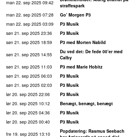
man 22. sep 2025
09:42
straffespark
man 22. sep 2025
07:28
Go’ Morgen P3
man 22. sep 2025
03:09
P3 Musik
søn 21. sep 2025
23:36
P3 Musik
søn 21. sep 2025
18:59
P3 med Morten Nabild
Du ved det
: De fede 00’er med
søn 21. sep 2025
14:55
Calby
søn 21. sep 2025
11:03
P3 med Marie Hobitz
søn 21. sep 2025
06:03
P3 Musik
søn 21. sep 2025
02:03
P3 Musik
lør 20. sep 2025
22:06
P3 Musik
lør 20. sep 2025
10:12
Benægt, benægt, benægt
lør 20. sep 2025
04:36
P3 Musik
lør 20. sep 2025
00:40
P3 Musik
Popdatering
: Rasmus Seebach
fre 19. sep 2025
13:10
har Artigeardit på speed dial