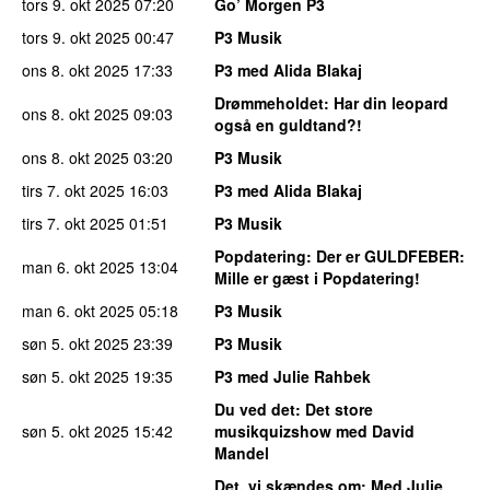
tors 9. okt 2025
07:20
Go’ Morgen P3
tors 9. okt 2025
00:47
P3 Musik
ons 8. okt 2025
17:33
P3 med Alida Blakaj
Drømmeholdet
: Har din leopard
ons 8. okt 2025
09:03
også en guldtand?!
ons 8. okt 2025
03:20
P3 Musik
tirs 7. okt 2025
16:03
P3 med Alida Blakaj
tirs 7. okt 2025
01:51
P3 Musik
Popdatering
: Der er GULDFEBER:
man 6. okt 2025
13:04
Mille er gæst i Popdatering!
man 6. okt 2025
05:18
P3 Musik
søn 5. okt 2025
23:39
P3 Musik
søn 5. okt 2025
19:35
P3 med Julie Rahbek
Du ved det
: Det store
søn 5. okt 2025
15:42
musikquizshow med David
Mandel
Det, vi skændes om
: Med Julie