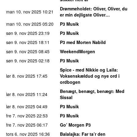
Drømmeholdet
: Oliver, Oliver, du
man 10. nov 2025
10:21
er min dejligste Oliver…
man 10. nov 2025
05:20
P3 Musik
søn 9. nov 2025
23:19
P3 Musik
søn 9. nov 2025
18:11
P3 med Morten Nabild
søn 9. nov 2025
08:45
WeekendMorgen
søn 9. nov 2025
02:18
P3 Musik
Spice - med Nikkie og Laila
:
lør 8. nov 2025
17:45
Voksenskældud og nye ord i
ordbogen
Benægt, benægt, benægt
: Med
lør 8. nov 2025
11:24
Sissal
lør 8. nov 2025
04:49
P3 Musik
fre 7. nov 2025
22:53
P3 Musik
fre 7. nov 2025
06:17
Go’ Morgen P3
tors 6. nov 2025
16:36
Balalajka
: Far ta’r den