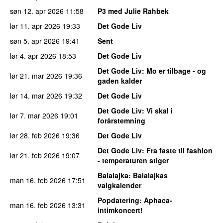
søn 12. apr 2026
11:58
P3 med Julie Rahbek
lør 11. apr 2026
19:33
Det Gode Liv
søn 5. apr 2026
19:41
Sent
lør 4. apr 2026
18:53
Det Gode Liv
Det Gode Liv
: Mo er tilbage - og
lør 21. mar 2026
19:36
gaden kalder
lør 14. mar 2026
19:32
Det Gode Liv
Det Gode Liv
: Vi skal i
lør 7. mar 2026
19:01
forårstemning
lør 28. feb 2026
19:36
Det Gode Liv
Det Gode Liv
: Fra faste til fashion
lør 21. feb 2026
19:07
- temperaturen stiger
Balalajka
: Balalajkas
man 16. feb 2026
17:51
valgkalender
Popdatering
: Aphaca-
man 16. feb 2026
13:31
intimkoncert!