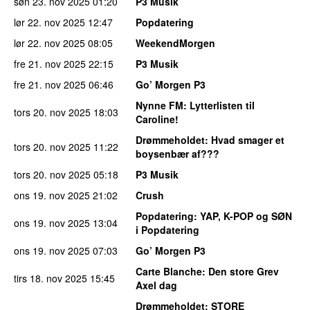
søn 23. nov 2025
01:20
P3 Musik
lør 22. nov 2025
12:47
Popdatering
lør 22. nov 2025
08:05
WeekendMorgen
fre 21. nov 2025
22:15
P3 Musik
fre 21. nov 2025
06:46
Go’ Morgen P3
Nynne FM
: Lytterlisten til
tors 20. nov 2025
18:03
Caroline!
Drømmeholdet
: Hvad smager et
tors 20. nov 2025
11:22
boysenbær af???
tors 20. nov 2025
05:18
P3 Musik
ons 19. nov 2025
21:02
Crush
Popdatering
: YAP, K-POP og SØN
ons 19. nov 2025
13:04
i Popdatering
ons 19. nov 2025
07:03
Go’ Morgen P3
Carte Blanche
: Den store Grev
tirs 18. nov 2025
15:45
Axel dag
Drømmeholdet
: STORE