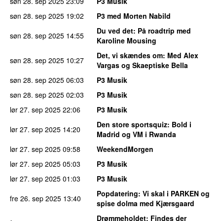
søn 28. sep 2025
23:09
P3 Musik
søn 28. sep 2025
19:02
P3 med Morten Nabild
Du ved det
: På roadtrip med
søn 28. sep 2025
14:55
Karoline Mousing
Det, vi skændes om
: Med Alex
søn 28. sep 2025
10:27
Vargas og Skaeptiske Bella
søn 28. sep 2025
06:03
P3 Musik
søn 28. sep 2025
02:03
P3 Musik
lør 27. sep 2025
22:06
P3 Musik
Den store sportsquiz
: Bold i
lør 27. sep 2025
14:20
Madrid og VM i Rwanda
lør 27. sep 2025
09:58
WeekendMorgen
lør 27. sep 2025
05:03
P3 Musik
lør 27. sep 2025
01:03
P3 Musik
Popdatering
: Vi skal i PARKEN og
fre 26. sep 2025
13:40
spise dolma med Kjærsgaard
Drømmeholdet
: Findes der