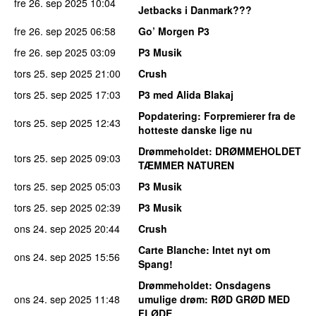
fre 26. sep 2025
10:04
Jetbacks i Danmark???
fre 26. sep 2025
06:58
Go’ Morgen P3
fre 26. sep 2025
03:09
P3 Musik
tors 25. sep 2025
21:00
Crush
tors 25. sep 2025
17:03
P3 med Alida Blakaj
Popdatering
: Forpremierer fra de
tors 25. sep 2025
12:43
hotteste danske lige nu
Drømmeholdet
: DRØMMEHOLDET
tors 25. sep 2025
09:03
TÆMMER NATUREN
tors 25. sep 2025
05:03
P3 Musik
tors 25. sep 2025
02:39
P3 Musik
ons 24. sep 2025
20:44
Crush
Carte Blanche
: Intet nyt om
ons 24. sep 2025
15:56
Spang!
Drømmeholdet
: Onsdagens
ons 24. sep 2025
11:48
umulige drøm: RØD GRØD MED
FLØDE