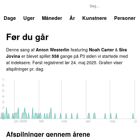
P3
Trends
Dage
Uger
Måneder
År
Kunstnere
Personer
Før du går
Denne sang af
Anton Westerlin
featuring
Noah Carter
&
Sira
Jovina
er blevet spillet
558
gange på P3 siden vi startede med
at indeksere. Først registreret
lør 24. maj 2025
. Grafen viser
afspilninger pr. dag.
7
6
5
4
3
2
1
0
jan 2026
feb
mar
apr
maj
j
Afspilninger gennem årene