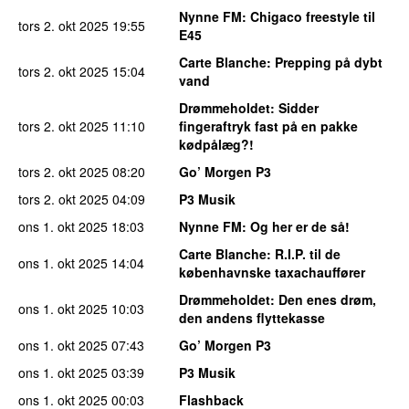
Nynne FM
: Chigaco freestyle til
tors 2. okt 2025
19:55
E45
Carte Blanche
: Prepping på dybt
tors 2. okt 2025
15:04
vand
Drømmeholdet
: Sidder
tors 2. okt 2025
11:10
fingeraftryk fast på en pakke
kødpålæg?!
tors 2. okt 2025
08:20
Go’ Morgen P3
tors 2. okt 2025
04:09
P3 Musik
ons 1. okt 2025
18:03
Nynne FM
: Og her er de så!
Carte Blanche
: R.I.P. til de
ons 1. okt 2025
14:04
københavnske taxachauffører
Drømmeholdet
: Den enes drøm,
ons 1. okt 2025
10:03
den andens flyttekasse
ons 1. okt 2025
07:43
Go’ Morgen P3
ons 1. okt 2025
03:39
P3 Musik
ons 1. okt 2025
00:03
Flashback