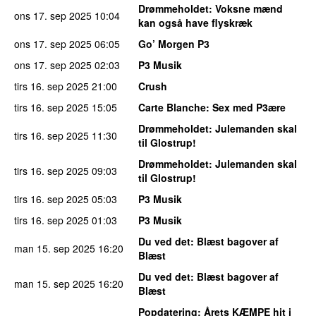
Drømmeholdet
: Voksne mænd
ons 17. sep 2025
10:04
kan også have flyskræk
ons 17. sep 2025
06:05
Go’ Morgen P3
ons 17. sep 2025
02:03
P3 Musik
tirs 16. sep 2025
21:00
Crush
tirs 16. sep 2025
15:05
Carte Blanche
: Sex med P3ære
Drømmeholdet
: Julemanden skal
tirs 16. sep 2025
11:30
til Glostrup!
Drømmeholdet
: Julemanden skal
tirs 16. sep 2025
09:03
til Glostrup!
tirs 16. sep 2025
05:03
P3 Musik
tirs 16. sep 2025
01:03
P3 Musik
Du ved det
: Blæst bagover af
man 15. sep 2025
16:20
Blæst
Du ved det
: Blæst bagover af
man 15. sep 2025
16:20
Blæst
Popdatering
: Årets KÆMPE hit i