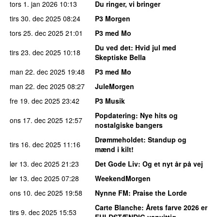
tors 1. jan 2026
10:13
Du ringer, vi bringer
tirs 30. dec 2025
08:24
P3 Morgen
tors 25. dec 2025
21:01
P3 med Mo
Du ved det
: Hvid jul med
tirs 23. dec 2025
10:18
Skeptiske Bella
man 22. dec 2025
19:48
P3 med Mo
man 22. dec 2025
08:27
JuleMorgen
fre 19. dec 2025
23:42
P3 Musik
Popdatering
: Nye hits og
ons 17. dec 2025
12:57
nostalgiske bangers
Drømmeholdet
: Standup og
tirs 16. dec 2025
11:16
mænd i kilt!
lør 13. dec 2025
21:23
Det Gode Liv
: Og et nyt år på vej
lør 13. dec 2025
07:28
WeekendMorgen
ons 10. dec 2025
19:58
Nynne FM
: Praise the Lorde
Carte Blanche
: Årets farve 2026 er
tirs 9. dec 2025
15:53
FULDSTÆNDIG vanvittig