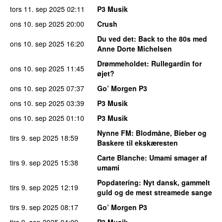
tors 11. sep 2025
02:11
P3 Musik
ons 10. sep 2025
20:00
Crush
Du ved det
: Back to the 80s med
ons 10. sep 2025
16:20
Anne Dorte Michelsen
Drømmeholdet
: Rullegardin for
ons 10. sep 2025
11:45
øjet?
ons 10. sep 2025
07:37
Go’ Morgen P3
ons 10. sep 2025
03:39
P3 Musik
ons 10. sep 2025
01:10
P3 Musik
Nynne FM
: Blodmåne, Bieber og
tirs 9. sep 2025
18:59
Baskere til ekskæresten
Carte Blanche
: Umami smager af
tirs 9. sep 2025
15:38
umami
Popdatering
: Nyt dansk, gammelt
tirs 9. sep 2025
12:19
guld og de mest streamede sange
tirs 9. sep 2025
08:17
Go’ Morgen P3
tirs 9. sep 2025
04:09
P3 Musik