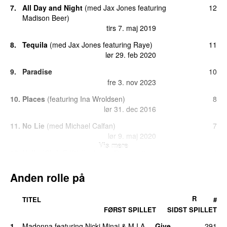
7.
All Day and Night
(
med
Jax Jones
featuring
12
Madison Beer
)
tirs 7. maj 2019
8.
Tequila
(
med
Jax Jones
featuring
Raye
)
11
lør 29. feb 2020
9.
Paradise
10
fre 3. nov 2023
10.
Places
(
featuring
Ina Wroldsen
)
8
lør 31. dec 2016
11.
No Lie
(
med
Michael Calfan
)
7
lør 9. maj 2020
Vis mere
12.
Hello (Club Edit)
(
featuring
Dragonette
)
4
fre 22. okt 2010
Anden rolle på
13.
Allo Allo
(
med
Raphaella
)
2
fre 5. maj 2023
R
TITEL
#
13.
Unwritten X Intoxicated (Carter Walsh
2
FØRST SPILLET
SIDST SPILLET
Mashup)
(
med
Natasha Bedingfield
&
GTA
)
1.
Madonna
featuring
Nicki Minaj
&
M.I.A.
–
Give
291