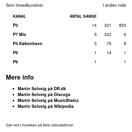
Som hovedkunstner
I anden rolle
KANAL
ANTAL SANGE
P3
14
321
853
P7 Mix
5
222
6
P4 København
3
75
8
P5
1
14
1
P6
1
1
Mere info
Martin Solveig på DR.dk
Martin Solveig på Discogs
Martin Solveig på MusicBrainz
Martin Solveig på Wikipedia
Dyk ned i musikken på flere radiostationer: