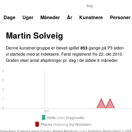
P3
Trends
Dage
Uger
Måneder
År
Kunstnere
Personer
Martin Solveig
Denne kunstner/gruppe er blevet spillet
853
gange på P3 siden
vi startede med at indeksere. Først registreret
fre 22. okt 2010
.
Grafen viser antal afspilninger pr. dag i de sidste 6 måneder.
4
3
2
1
0
juni
Hello
(
med
Dragonette
)
Places
(
featuring
Ina Wroldsen
)
Unwritten X Intoxicated (Carter Walsh Mashup)
(
med
Natasha Bedingfield
&
GTA