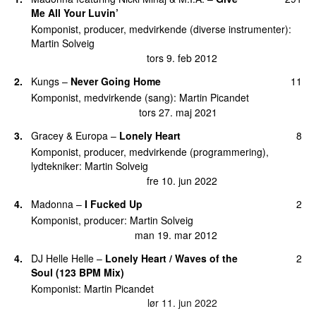
fre 17. apr 2026
Me All Your Luvin’
15.
Everybody
UU
Komponist, producer, medvirkende (diverse instrumenter):
Martin Solveig
tors 9. feb 2012
2.
Kungs
–
Never Going Home
11
Komponist, medvirkende (sang):
Martin Picandet
tors 27. maj 2021
3.
Gracey
&
Europa
–
Lonely Heart
8
Komponist, producer, medvirkende (programmering),
lydtekniker:
Martin Solveig
fre 10. jun 2022
4.
Madonna
–
I Fucked Up
2
Komponist, producer:
Martin Solveig
man 19. mar 2012
4.
DJ Helle Helle
–
Lonely Heart / Waves of the
2
Soul (123 BPM Mix)
Komponist:
Martin Picandet
lør 11. jun 2022