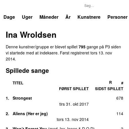
P3
Trends
Dage
Uger
Måneder
År
Kunstnere
Personer
Ina Wroldsen
Denne kunstner/gruppe er blevet spillet
795
gange på P3 siden
vi startede med at indeksere. Først registreret
tors 13. nov
2014
.
Spillede sange
R
TITEL
#
FØRST SPILLET
SIDST SPILLET
1.
Strongest
678
tirs 31. okt 2017
2.
Aliens (Her er jeg)
114
tors 13. nov 2014
3.
Won’t Forget You
(
med
Jax Jones
&
D.O.D
)
2