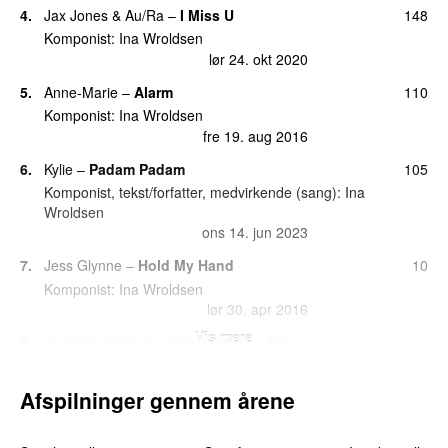
4.
Jax Jones
&
Au/Ra
–
I Miss U
148
Komponist:
Ina Wroldsen
lør 24. okt 2020
5.
Anne-Marie
–
Alarm
110
Komponist:
Ina Wroldsen
fre 19. aug 2016
6.
Kylie
–
Padam Padam
105
Komponist, tekst/forfatter, medvirkende (sang):
Ina
Wroldsen
ons 14. jun 2023
7.
Jess Glynne
–
Hold My Hand
10
Komponist:
Ina Wroldsen
lør 30. apr 2016
Vis mere
8.
Andreas Odbjerg
&
Clean Bandit
–
100
7
Symphony (Popdatering Mashup)
Komponist:
Ina Wroldsen
Afspilninger gennem årene
lør 26. jun 2021
9.
James Arthur
–
Impossible
5