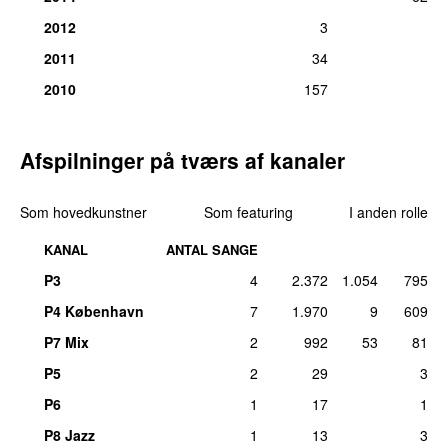
Komponist:
Ina Wroldsen
2012
3
fre 25. okt 2024
2011
34
13.
Clean Bandit
featuring
Sean Paul
&
Anne-Marie
–
1
Rockabye (Jack Wins Remix)
2010
157
Komponist:
Ina Wroldsen
man 31. jul 2023
Afspilninger på tværs af kanaler
Som hovedkunstner
Som featuring
I anden rolle
KANAL
ANTAL SANGE
P3
4
2.372
1.054
795
P4 København
7
1.970
9
609
P7 Mix
2
992
53
81
P5
2
29
3
P6
1
17
1
P8 Jazz
1
13
3