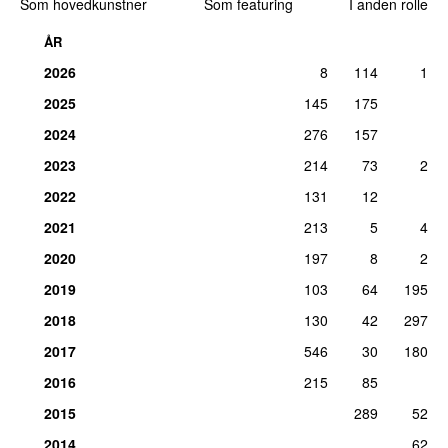
Som hovedkunstner
Som featuring
I anden rolle
Komponist:
Ina Wroldsen
tirs 18. dec 2012
ÅR
10.
Calvin Harris
&
Disciples
–
How Deep Is Your
4
2026
8
114
1
Love (Disciples & Unorthodox Remix)
2025
145
175
Komponist, medvirkende (sang):
Ina Wroldsen
fre 21. nov 2025
2024
276
157
2023
214
73
2
11.
Jax Jones
&
Au/Ra
–
I Miss U (Joel Corry
2
Remix)
2022
131
12
Komponist:
Ina Wroldsen
2021
213
5
4
tors 14. jan 2021
2020
197
8
2
11.
Jax Jones
&
Au/Ra
–
I Miss U (Vize Remix)
2
Komponist:
Ina Wroldsen
2019
103
64
195
lør 13. feb 2021
2018
130
42
297
13.
TooManyLeftHands
,
Hartzon
&
Camilia
–
Haloes
1
2017
546
30
180
Komponist:
Ina Wroldsen
2016
215
85
lør 30. okt 2021
2015
289
52
13.
Bless You
,
Calvin Harris
&
Disciples
–
Into the
1
Wild / How Deep Is Your Love Mashup
2014
62