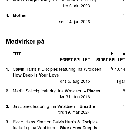
fre 6. okt 2023
4.
Mother
1
søn 14. jun 2026
Medvirker på
R
TITEL
#
FØRST SPILLET
SIDST SPILLET
V
1.
Calvin Harris
&
Disciples
featuring
Ina Wroldsen
–
1.044
How Deep Is Your Love
ons 5. aug 2015
i går
2.
Martin Solveig
featuring
Ina Wroldsen
–
Places
8
lør 31. dec 2016
3.
Jax Jones
featuring
Ina Wroldsen
–
Breathe
1
tirs 19. mar 2024
3.
Bicep
,
Hans Zimmer
,
Calvin Harris
&
Disciples
1
featuring
Ina Wroldsen
–
Glue / How Deep Is