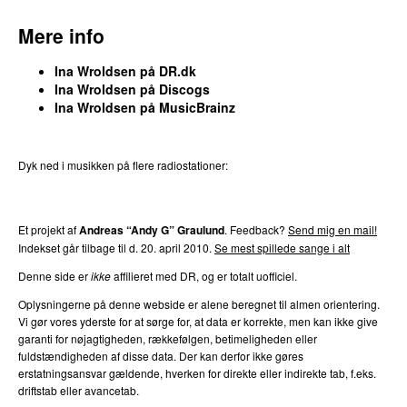
Mere info
Ina Wroldsen på DR.dk
Ina Wroldsen på Discogs
Ina Wroldsen på MusicBrainz
Dyk ned i musikken på flere radiostationer:
P3
Trends
P4
Trends
P5
Trends
P6
Trends
P7
Trends
Et projekt af
Andreas “Andy G” Graulund
. Feedback?
Send mig en mail!
Indekset går tilbage til d. 20. april 2010.
Se mest spillede sange i alt
Denne side er
ikke
affilieret med DR, og er totalt uofficiel.
Oplysningerne på denne webside er alene beregnet til almen orientering.
Vi gør vores yderste for at sørge for, at data er korrekte, men kan ikke give
garanti for nøjagtigheden, rækkefølgen, betimeligheden eller
fuldstændigheden af disse data. Der kan derfor ikke gøres
erstatningsansvar gældende, hverken for direkte eller indirekte tab, f.eks.
driftstab eller avancetab.