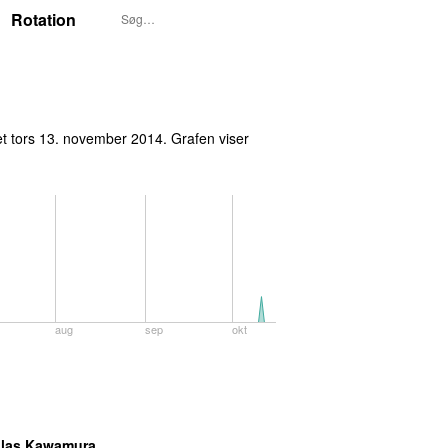
Rotation
et
tors 13. november 2014
. Grafen viser
aug
sep
okt
olas Kawamura