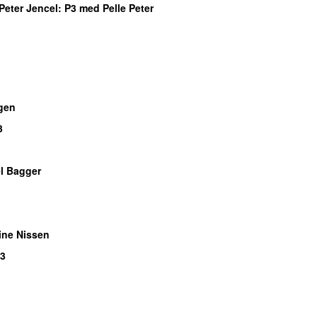
Peter Jencel
: P3 med Pelle Peter
gen
3
l Bagger
ine Nissen
P3