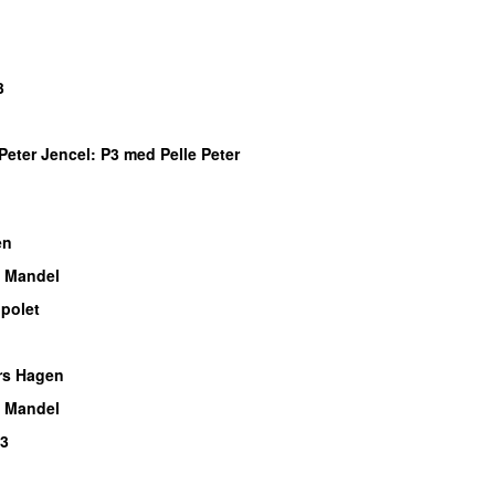
3
Peter Jencel
: P3 med Pelle Peter
en
 Mandel
polet
rs Hagen
 Mandel
P3