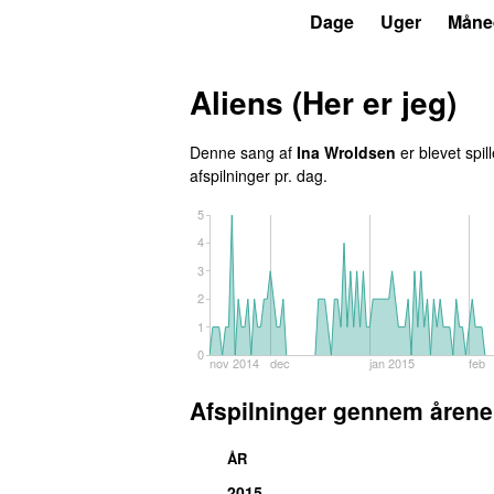
P3
Trends
Dage
Uger
Måne
Aliens (Her er jeg)
Denne sang af
Ina Wroldsen
er blevet spil
afspilninger pr. dag.
5
4
3
2
1
0
nov 2014
dec
jan 2015
feb
Afspilninger gennem årene
ÅR
2015