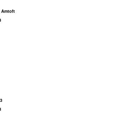
 Amtoft
3
P3
3