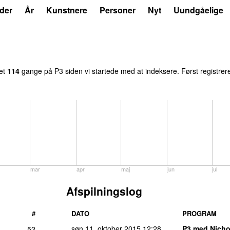
der
År
Kunstnere
Personer
Nyt
Uundgåelige
let
114
gange på P3 siden vi startede med at indeksere. Først registrer
mar
apr
maj
jun
jul
Afspilningslog
#
DATO
PROGRAM
søn 11. oktober 2015
12:28
P3 med Nich
52