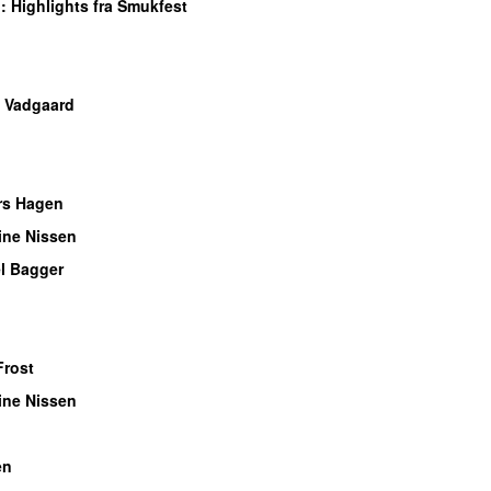
n
: Highlights fra Smukfest
 Vadgaard
rs Hagen
ine Nissen
l Bagger
Frost
ine Nissen
en