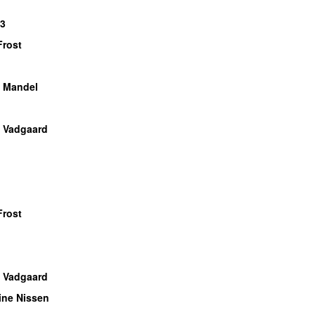
P3
Frost
 Mandel
 Vadgaard
Frost
 Vadgaard
ine Nissen