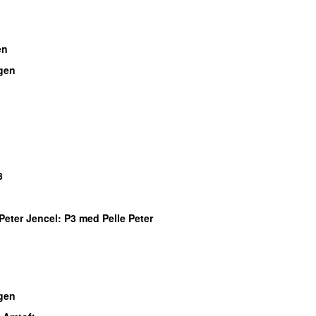
en
gen
3
Peter Jencel
: P3 med Pelle Peter
gen