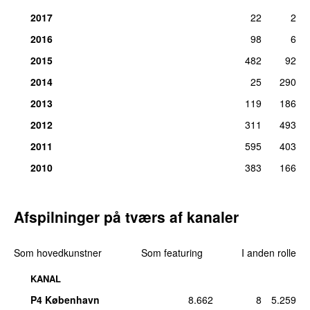
Medvirkende (el bas):
Tim Christensen
2017
22
2
man 10. maj 2010
29 dage siden
2016
98
6
15.
Rasmus Nøhr
–
Alderspræsident
41
2015
482
92
Medvirkende (el bas):
Tim Christensen
fre 30. apr 2010
2014
25
290
16.
Dizzy Mizz Lizzy
–
Waterline
24
2013
119
186
Komponist, tekst/forfatter, medvirkende (sang, guitar):
Tim
2012
311
493
Christensen
lør 15. maj 2010
2011
595
403
17.
Dizzy Mizz Lizzy
–
In the Blood
14
2010
383
166
Komponist, tekst/forfatter, producer, medvirkende (guitarer,
sang, keyboards):
Tim Christensen
lør 29. feb 2020
Afspilninger på tværs af kanaler
18.
JuWehl
–
Silverflame (Vidundergrundens
13
Remix Challenge)
Som hovedkunstner
Som featuring
I anden rolle
Komponist, tekst/forfatter:
Tim Christensen
søn 22. sep 2019
KANAL
P4 København
8.662
8
5.259
19.
Inside the Whale
–
Hvor er tiden der ta’r os
10