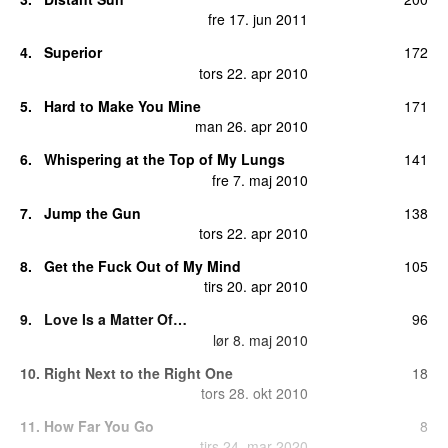
fre 17. jun 2011
4.
Superior
172
UU
tors 22. apr 2010
5.
Hard to Make You Mine
171
man 26. apr 2010
6.
Whispering at the Top of My Lungs
141
fre 7. maj 2010
7.
Jump the Gun
138
tors 22. apr 2010
8.
Get the Fuck Out of My Mind
105
tirs 20. apr 2010
9.
Love Is a Matter Of…
96
lør 8. maj 2010
10.
Right Next to the Right One
18
tors 28. okt 2010
11.
How Far You Go
8
tirs 24. mar 2020