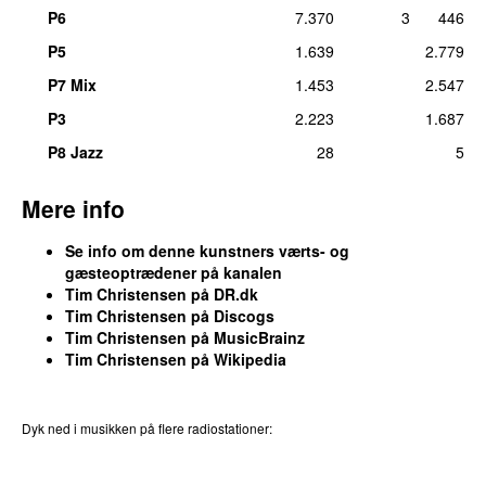
UU
P6
7.370
3
446
Komponist:
Tim Christensen
P5
1.639
2.779
ons 15. jun 2011
P7 Mix
1.453
2.547
20.
Mads Langer
–
Fact-Fiction
9
Medvirkende (sang):
Tim Christensen
P3
2.223
1.687
tirs 12. apr 2011
P8 Jazz
28
5
21.
Dizzy Mizz Lizzy
–
The Middle
7
Komponist, tekst/forfatter, producer, medvirkende (guitarer,
Mere info
sang, keyboards):
Tim Christensen
tirs 21. apr 2020
Se info om denne kunstners værts- og
gæsteoptrædener på kanalen
22.
Dizzy Mizz Lizzy
–
11:07 PM
6
Tim Christensen på DR.dk
Komponist, tekst/forfatter, medvirkende (el guitar, sang, co-
Tim Christensen på Discogs
prod):
Tim Christensen
Tim Christensen på MusicBrainz
søn 29. mar 2020
Tim Christensen på Wikipedia
22.
Dizzy Mizz Lizzy
–
Rotator
6
Komponist, tekst/forfatter, medvirkende (el guitar, sang, co-
Dyk ned i musikken på flere radiostationer:
prod):
Tim Christensen
tors 13. maj 2010
P3
Trends
P4
Trends
P5
Trends
P6
Trends
P7
Trends