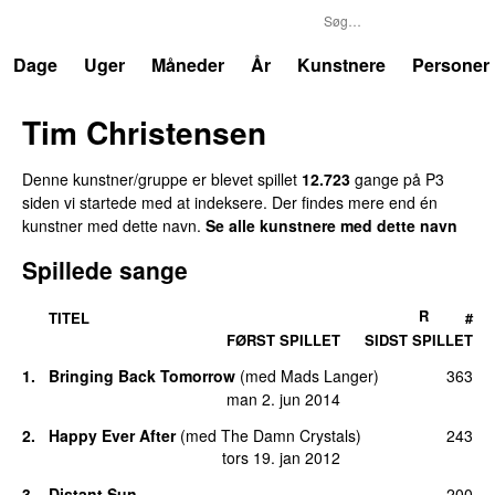
P3
Trends
Dage
Uger
Måneder
År
Kunstnere
Personer
Tim Christensen
Denne kunstner/gruppe er blevet spillet
12.723
gange på P3
siden vi startede med at indeksere. Der findes mere end én
kunstner med dette navn.
Se alle kunstnere med dette navn
Spillede sange
R
TITEL
#
FØRST SPILLET
SIDST SPILLET
1.
Bringing Back Tomorrow
(
med
Mads Langer
)
363
man 2. jun 2014
2.
Happy Ever After
(
med
The Damn Crystals
)
243
tors 19. jan 2012
3.
Distant Sun
200