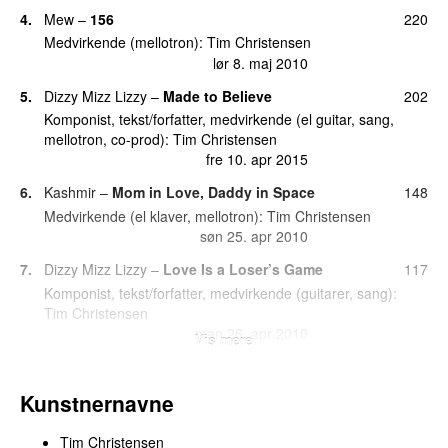
lør 26. nov 2011
4.
Mew
–
156
220
Medvirkende (mellotron):
Tim Christensen
19.
Bringing Back Tomorrow (Live DR Output
1
lør 8. maj 2010
2014)
(
med
Mads Langer
)
tirs 22. jul 2014
5.
Dizzy Mizz Lizzy
–
Made to Believe
202
Komponist, tekst/forfatter, medvirkende (el guitar, sang,
19.
Chasing Comets (Live DR Output 2014)
(
med
1
mellotron, co-prod):
Tim Christensen
Mads Langer
)
fre 10. apr 2015
tors 17. jul 2014
6.
Kashmir
–
Mom in Love, Daddy in Space
148
19.
Follow My Lead
1
Medvirkende (el klaver, mellotron):
Tim Christensen
lør 26. nov 2011
søn 25. apr 2010
19.
Happy Christmas (War Is Over) (Live Smag på
1
7.
Dizzy Mizz Lizzy
–
Love Is a Loser’s Game
117
P3 2012)
fre 21. dec 2012
Komponist, tekst/forfatter, medvirkende (guitarer, sang):
Tim Christensen
19.
Happy Xmas (War Is Over)
1
man 26. apr 2010
Vis mere
tors 16. dec 2021
8.
Swan Lee
–
Tomorrow Never Dies
114
UU
19.
India
1
Komponist, medvirkende (stryger-arr., mellotron,
lør 26. nov 2011
Kunstnernavne
harmonium):
Tim Christensen
tirs 4. maj 2010
19.
This Will Be Our Year
1
Tim Christensen