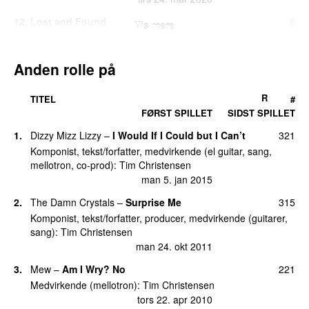
12.
Lost and Found
6
Vis mere
fre 17. apr 2020
13.
King’s Garden
4
Anden rolle på
lør 26. nov 2011
14.
Isolation Here I Come
3
R
TITEL
#
lør 26. nov 2011
FØRST SPILLET
SIDST SPILLET
14.
Say No More (Live Smag på P3 2012)
(
med
3
1.
Dizzy Mizz Lizzy
–
I Would If I Could but I Can’t
321
Mads Langer
)
Komponist, tekst/forfatter, medvirkende (el guitar, sang,
fre 21. dec 2012
mellotron, co-prod):
Tim Christensen
man 5. jan 2015
16.
Enjoy the Silence
2
fre 9. nov 2012
2.
The Damn Crystals
–
Surprise Me
315
UU
Komponist, tekst/forfatter, producer, medvirkende (guitarer,
16.
Superior (live fra Koncerthuset)
2
sang):
Tim Christensen
lør 14. sep 2013
man 24. okt 2011
16.
Whispering At The Top Of My Lungs (live fra
2
3.
Mew
–
Am I Wry? No
221
UU
Koncerthuset)
lør 14. sep 2013
Medvirkende (mellotron):
Tim Christensen
tors 22. apr 2010
19.
Barbedwired Baby’s Dream
1