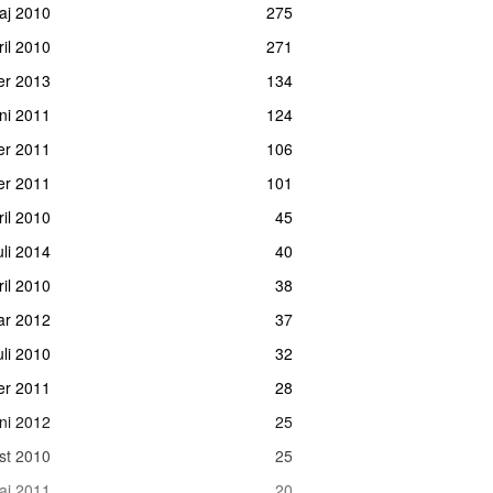
aj 2010
275
ril 2010
271
er 2013
134
uni 2011
124
er 2011
106
er 2011
101
ril 2010
45
uli 2014
40
ril 2010
38
uar 2012
37
juli 2010
32
er 2011
28
uni 2012
25
ust 2010
25
maj 2011
20