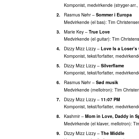
36.
Whispering at the Top of My Lungs
Komponist, medvirkende (stryger-arr.
UnderholdningsOrkestret
)
2.
Rasmus Nøhr
–
Sommer i Europa
37.
Caterpillar (Live P4 Musikmøde 201
Medvirkende (el bas):
Tim Christense
37.
Don’t Leave Me but Leave Me Alon
3.
Marie Key
–
True Love
Medvirkende (el guitar):
Tim Christen
37.
Get the Fuck Out of My Mind (Live
4.
Dizzy Mizz Lizzy
–
Love Is a Loser’
37.
Jump The Gun (Live P4 Musikmøde
Komponist, tekst/forfatter, medvirkend
37.
Love Is A Loser’s Game (Live P4 
5.
Dizzy Mizz Lizzy
–
Silverflame
37.
Side Effects
(
med
Mads Langer
)
Komponist, tekst/forfatter, medvirkend
37.
Time Is the Space Between Us (Li
6.
Rasmus Nøhr
–
Sød musik
37.
Whispering at the Top of My Lungs
Medvirkende (mellotron):
Tim Christe
UnderholdningsOrkestret
)
7.
Dizzy Mizz Lizzy
–
11:07 PM
37.
Wonder Of Wonders (Live P4 Musi
Komponist, tekst/forfatter, medvirkend
46.
Barbedwired Baby’s Dream (Live P
8.
Kashmir
–
Mom in Love, Daddy in S
46.
How Far You Go (Live P4 Musikmød
Medvirkende (el klaver, mellotron):
Ti
46.
Isolation Here I Come
9.
Dizzy Mizz Lizzy
–
The Middle