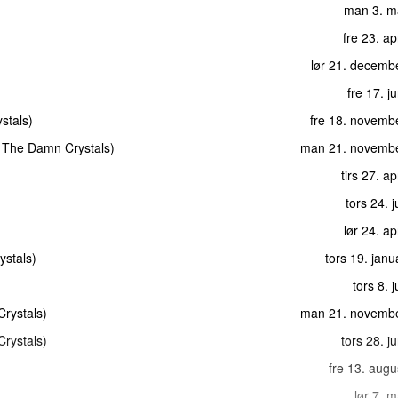
man 3. m
fre 23. ap
lør 21. decemb
fre 17. j
stals
)
fre 18. novemb
The Damn Crystals
)
man 21. novemb
tirs 27. ap
tors 24. j
lør 24. ap
ystals
)
tors 19. jan
tors 8. 
rystals
)
man 21. novemb
rystals
)
tors 28. j
fre 13. aug
lør 7. 