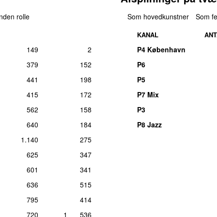
ons 9. febru
tors 9. ap
anden rolle
Som hovedkunstner
Som fe
d
DR SymfoniOrkestret
)
søn 14. augu
 (el guitar, sang, mellotron, co-prod):
Tim Christensen
KANAL
ANT
tirs 2. aug
fre 30. ap
nsen
149
2
P4 København
tors 6. j
man 17. febru
379
152
P6
 (Live Ledreborg 2016)
(
med
DR
søn 14. augu
medvirkende (guitarer, sang, keyboards):
Tim Christensen
441
198
P5
man 18. j
415
172
P7 Mix
nsen
562
158
P3
’s Dream
søn 30. janu
640
184
P8 Jazz
e (sang, guitar):
Tim Christensen
1.140
275
man 24. oktob
625
347
medvirkende (guitarer, sang):
Tim Christensen
601
341
ay
lør 4. okto
g):
Tim Christensen
636
515
søn 24. ap
795
414
nsen
720
1
536