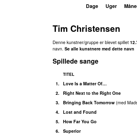
P4
Trends
Dage
Uger
Måne
Tim Christensen
Denne kunstner/gruppe er blevet spillet
12.
navn.
Se alle kunstnere med dette navn
Spillede sange
TITEL
1.
Love Is a Matter Of…
2.
Right Next to the Right One
3.
Bringing Back Tomorrow
(
med
Mads
4.
Lost and Found
5.
How Far You Go
6.
Superior