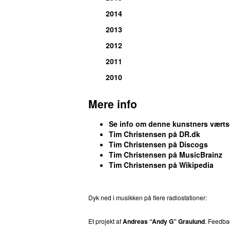
26.
Dizzy Mizz Lizzy
–
Fly Above the Ra
2014
Komponist, tekst/forfatter, medvirkende
2013
27.
Mew
–
156
2012
Medvirkende (mellotron):
Tim Christe
2011
28.
Dizzy Mizz Lizzy
–
Glory
Komponist, tekst/forfatter, medvirkend
2010
29.
The Damn Crystals
featuring
Tracy B
Store Vega 2012)
Mere info
Producer, medvirkende (guitarer):
Tim
Se info om denne kunstners vært
30.
Dizzy Mizz Lizzy
–
California Rain
Tim Christensen på DR.dk
Komponist, tekst/forfatter, medvirkende
Tim Christensen på Discogs
Tim Christensen på MusicBrainz
30.
Dizzy Mizz Lizzy
–
Forward in Rever
Tim Christensen på Wikipedia
Komponist, tekst/forfatter, medvirkende
30.
Dizzy Mizz Lizzy
–
Rotator
Komponist, tekst/forfatter, medvirkend
Dyk ned i musikken på flere radiostationer:
P3
T
33.
Heidi Herløw
–
Angerholic
Et projekt af
Andreas “Andy G” Graulund
. Feedb
Medvirkende (guitarer):
Tim Christen