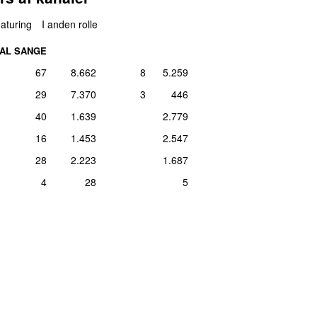
ar 2022
1
ril 2015
37
aturing
I anden rolle
st 2016
1
AL SANGE
ust 2022
1
ril 2010
33
67
8.662
8
5.259
uni 2024
1
ar 2020
31
29
7.370
3
446
st 2016
1
40
1.639
2.779
uli 2011
19 dage siden
29
16
1.453
2.547
28
2.223
1.687
ar 2011
27
4
28
5
er 2011
26
ber 2014
24
ril 2011
23