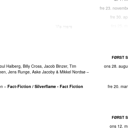
fre 23. novemb
fre 30. ap
tirs 25. 
Vis mere
)
man 21. j
søn 2. m
ve Smag på P3 2012)
man 2. decemb
FØRST S
ystals
)
man 21. novemb
oul Halberg
,
Billy Cross
,
Jacob Binzer
,
Tim
ons 28. augu
man 28. novemb
teen
,
Jens Runge
,
Aske Jacoby
&
Mikkel Nordsø
–
man 1. novemb
en
–
Fact-Fiction / Silverflame - Fact Fiction
fre 20. ma
 Langer
)
tors 17. j
man 2. septemb
ons 16. ap
tors 19. jan
FØRST S
søn 12. decemb
ons 12. m