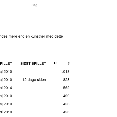
indes mere end én kunstner med dette
R
PILLET
SIDST SPILLET
#
maj 2010
1.013
maj 2010
12 dage siden
828
uni 2014
562
maj 2010
490
aj 2010
426
ril 2010
423