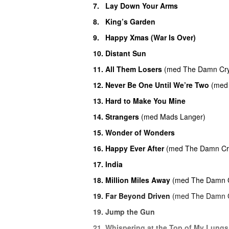
7.
Lay Down Your Arms
8.
King’s Garden
9.
Happy Xmas (War Is Over)
10.
Distant Sun
11.
All Them Losers
(
med
The Damn Cry
12.
Never Be One Until We’re Two
(
med
13.
Hard to Make You Mine
14.
Strangers
(
med
Mads Langer
)
15.
Wonder of Wonders
16.
Happy Ever After
(
med
The Damn Cr
17.
India
18.
Million Miles Away
(
med
The Damn C
19.
Far Beyond Driven
(
med
The Damn C
19.
Jump the Gun
21.
Whispering at the Top of My Lungs