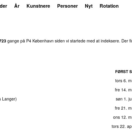
der
År
Kunstnere
Personer
Nyt
Rotation
723
gange på P4 København siden vi startede med at indeksere. Der f
FØRST S
tors 6. 
fre 14. 
 Langer
)
søn 1. j
fre 21. 
ons 12. m
tors 22. ap