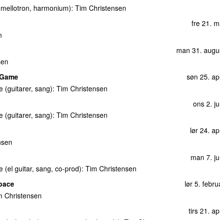
 (Live M&M 2013)
(
med
DR
ons 25. septemb
, mellotron, harmonium):
Tim Christensen
fre 21. 
4)
(
med
DR UnderholdningsOrkestret
)
lør 15. ma
n
e (Live P4 Musikmøde 2014)
lør 15. ma
man 31. augu
sen
 P4 Musikmøde 2014)
lør 15. ma
s Game
søn 25. ap
 2014)
lør 15. ma
e (guitarer, sang):
Tim Christensen
Musikmøde 2014)
lør 15. ma
ons 2. j
søn 20. j
e (guitarer, sang):
Tim Christensen
ve P4 Musikmøde 2014)
lør 15. ma
lør 24. ap
 (Live P4 Musikmøde 2014)
(
med
DR
lør 15. ma
nsen
man 7. ju
kmøde 2014)
(
med
DR UnderholdningsOrkestret
)
lør 15. ma
e (el guitar, sang, co-prod):
Tim Christensen
4 Musikmøde 2014)
lør 15. ma
pace
lør 5. febr
e 2014)
(
med
DR UnderholdningsOrkestret
)
lør 15. ma
m Christensen
lør 4. ap
tirs 21. ap