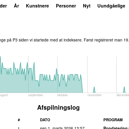
der
År
Kunstnere
Personer
Nyt
Uundgåelige
ge på P3 siden vi startede med at indeksere. Først registreret
man 19.
ugust
september
oktober
november
decembe
Afspilningslog
#
DATO
PROGRAM
søn 1. marts 2026
13:57
Popdatering
1