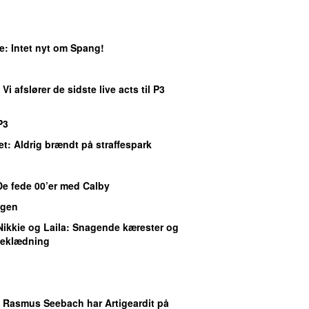
e
: Intet nyt om Spang!
: Vi afslører de sidste live acts til P3
P3
et
: Aldrig brændt på straffespark
De fede 00’er med Calby
gen
Nikkie og Laila
: Snagende kærester og
eklædning
: Rasmus Seebach har Artigeardit på