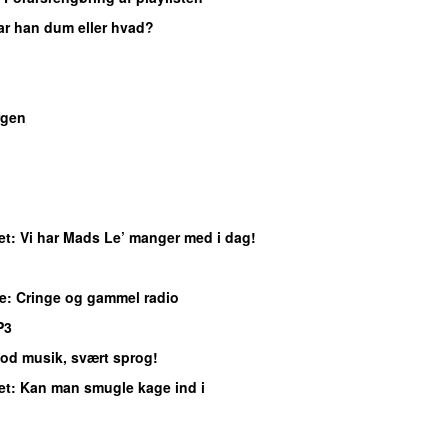
Var han dum eller hvad?
gen
et
: Vi har Mads Le’ manger med i dag!
e
: Cringe og gammel radio
P3
God musik, svært sprog!
et
: Kan man smugle kage ind i