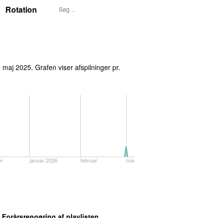
Rotation
 maj 2025
. Grafen viser afspilninger pr.
r
januar 2026
februar
marts
: Forårsrengøring af playlisten