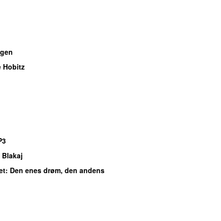
gen
 Hobitz
P3
 Blakaj
et
: Den enes drøm, den andens