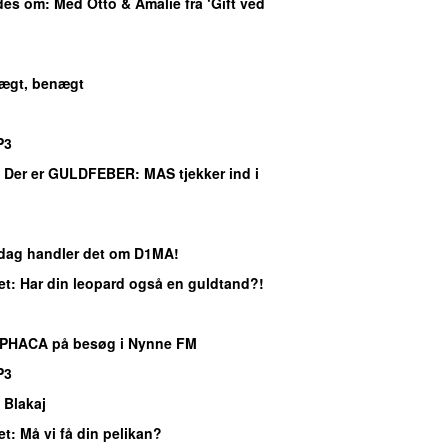
ndes om
: Med Otto & Amalie fra ‘Gift ved
ægt, benægt
P3
: Der er GULDFEBER: MAS tjekker ind i
I dag handler det om D1MA!
et
: Har din leopard også en guldtand?!
APHACA på besøg i Nynne FM
P3
 Blakaj
et
: Må vi få din pelikan?