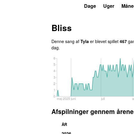
P3
Trends
Dage
Uger
Måne
Bliss
Denne sang af
Tyla
er blevet spillet
467
gan
dag.
6
5
4
3
2
1
0
maj 2025
juni
juli
a
Afspilninger gennem årene
ÅR
2026