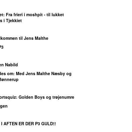
et
: Fra frieri i moshpit - til lukket
 i Tjekkiet
elkommen til Jens Malthe
P3
en Nabild
ndes om
: Med Jens Malthe Næsby og
 Bønnerup
ortsquiz
: Golden Boys og trøjenumre
gen
: I AFTEN ER DER P3 GULD!!