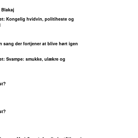
 Blakaj
et
: Kongelig hvidvin, politiheste og
l
n sang der fortjener at blive hørt igen
et
: Svampe: smukke, ulækre og
st?
st?