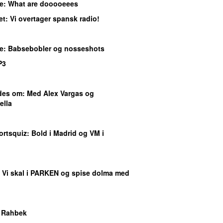
e
: What are dooooeees
et
: Vi overtager spansk radio!
e
: Babsebobler og nosseshots
P3
ndes om
: Med Alex Vargas og
ella
ortsquiz
: Bold i Madrid og VM i
: Vi skal i PARKEN og spise dolma med
e Rahbek