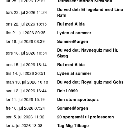
lør 25. jul 2026
12:19
Terrassen
: Morten Kirckhoff
Du ved det
: Et legeland med Lina
tors 23. jul 2026
11:24
Rafn
ons 22. jul 2026
18:15
Rul med Alida
tirs 21. jul 2026
20:35
Lyden af sommer
lør 18. jul 2026
08:39
SommerMorgen
Du ved det
: Navnequiz med Hr.
tors 16. jul 2026
10:54
Skæg
ons 15. jul 2026
18:14
Rul med Alida
tirs 14. jul 2026
20:51
Lyden af sommer
man 13. jul 2026
10:18
Du ved det
: Royal quiz med Gobs
søn 12. jul 2026
16:44
Delt i 0999
lør 11. jul 2026
15:19
Den store sportsquiz
fre 10. jul 2026
07:24
SommerMorgen
søn 5. jul 2026
11:32
20 spørgsmål til professoren
lør 4. jul 2026
13:08
Tag Mig Tilbage