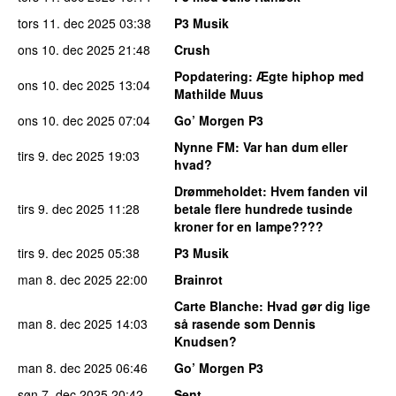
tors 11. dec 2025
03:38
P3 Musik
ons 10. dec 2025
21:48
Crush
Popdatering
: Ægte hiphop med
ons 10. dec 2025
13:04
Mathilde Muus
ons 10. dec 2025
07:04
Go’ Morgen P3
Nynne FM
: Var han dum eller
tirs 9. dec 2025
19:03
hvad?
Drømmeholdet
: Hvem fanden vil
tirs 9. dec 2025
11:28
betale flere hundrede tusinde
kroner for en lampe????
tirs 9. dec 2025
05:38
P3 Musik
man 8. dec 2025
22:00
Brainrot
Carte Blanche
: Hvad gør dig lige
man 8. dec 2025
14:03
så rasende som Dennis
Knudsen?
man 8. dec 2025
06:46
Go’ Morgen P3
søn 7. dec 2025
20:42
Sent