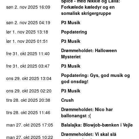
Spice - med Nikkie og Laila
:
søn 2. nov 2025
16:09
Forkælede kæledyr og en
somalisk skrigergruppe
søn 2. nov 2025
04:19
P3 Musik
lør 1. nov 2025
13:18
Popdatering
lør 1. nov 2025
01:51
P3 Musik
Drømmeholdet
: Halloween
fre 31. okt 2025
11:40
Mysteriet
fre 31. okt 2025
03:47
P3 Musik
Popdatering
: Gys, god musik og
ons 29. okt 2025
13:04
god onsdag!
ons 29. okt 2025
02:20
P3 Musik
tirs 28. okt 2025
20:38
Crush
Drømmeholdet
: Nico har
tirs 28. okt 2025
11:46
ballonangst :(
man 27. okt 2025
17:05
Balalajka
: Blowjob-bænken i Vejle
Drømmeholdet
: Vi skal slå
man 27. okt 2025
10:22