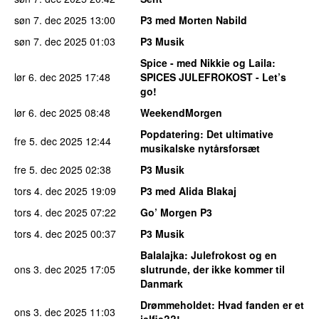
søn 7. dec 2025
13:00
P3 med Morten Nabild
søn 7. dec 2025
01:03
P3 Musik
Spice - med Nikkie og Laila
:
lør 6. dec 2025
17:48
SPICES JULEFROKOST - Let’s
go!
lør 6. dec 2025
08:48
WeekendMorgen
Popdatering
: Det ultimative
fre 5. dec 2025
12:44
musikalske nytårsforsæt
fre 5. dec 2025
02:38
P3 Musik
tors 4. dec 2025
19:09
P3 med Alida Blakaj
tors 4. dec 2025
07:22
Go’ Morgen P3
tors 4. dec 2025
00:37
P3 Musik
Balalajka
: Julefrokost og en
ons 3. dec 2025
17:05
slutrunde, der ikke kommer til
Danmark
Drømmeholdet
: Hvad fanden er et
ons 3. dec 2025
11:03
jelfie??!