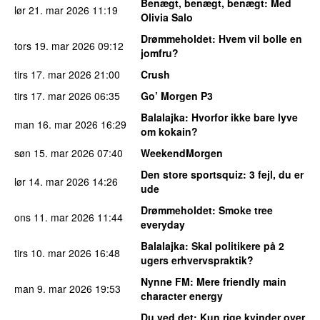
Benægt, benægt, benægt
: Med
lør 21. mar 2026
11:19
Olivia Salo
Drømmeholdet
: Hvem vil bolle en
tors 19. mar 2026
09:12
jomfru?
tirs 17. mar 2026
21:00
Crush
tirs 17. mar 2026
06:35
Go’ Morgen P3
Balalajka
: Hvorfor ikke bare lyve
man 16. mar 2026
16:29
om kokain?
søn 15. mar 2026
07:40
WeekendMorgen
Den store sportsquiz
: 3 fejl, du er
lør 14. mar 2026
14:26
ude
Drømmeholdet
: Smoke tree
ons 11. mar 2026
11:44
everyday
Balalajka
: Skal politikere på 2
tirs 10. mar 2026
16:48
ugers erhvervspraktik?
Nynne FM
: Mere friendly main
man 9. mar 2026
19:53
character energy
Du ved det
: Kun rige kvinder over