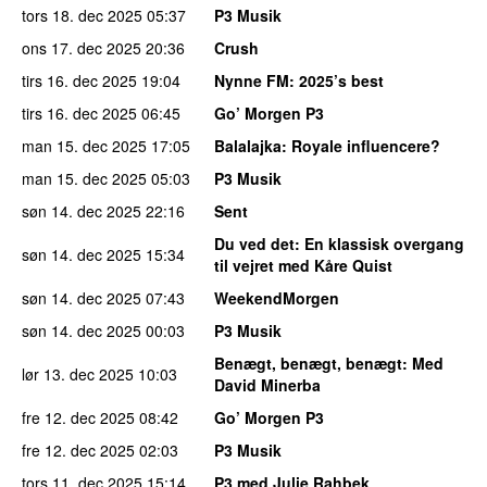
tors 18. dec 2025
05:37
P3 Musik
ons 17. dec 2025
20:36
Crush
tirs 16. dec 2025
19:04
Nynne FM
: 2025’s best
tirs 16. dec 2025
06:45
Go’ Morgen P3
man 15. dec 2025
17:05
Balalajka
: Royale influencere?
man 15. dec 2025
05:03
P3 Musik
søn 14. dec 2025
22:16
Sent
Du ved det
: En klassisk overgang
søn 14. dec 2025
15:34
til vejret med Kåre Quist
søn 14. dec 2025
07:43
WeekendMorgen
søn 14. dec 2025
00:03
P3 Musik
Benægt, benægt, benægt
: Med
lør 13. dec 2025
10:03
David Minerba
fre 12. dec 2025
08:42
Go’ Morgen P3
fre 12. dec 2025
02:03
P3 Musik
tors 11. dec 2025
15:14
P3 med Julie Rahbek