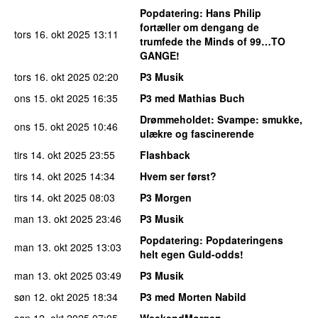
Popdatering
: Hans Philip
fortæller om dengang de
tors 16. okt 2025
13:11
trumfede the Minds of 99…TO
GANGE!
tors 16. okt 2025
02:20
P3 Musik
ons 15. okt 2025
16:35
P3 med Mathias Buch
Drømmeholdet
: Svampe: smukke,
ons 15. okt 2025
10:46
ulækre og fascinerende
tirs 14. okt 2025
23:55
Flashback
tirs 14. okt 2025
14:34
Hvem ser først?
tirs 14. okt 2025
08:03
P3 Morgen
man 13. okt 2025
23:46
P3 Musik
Popdatering
: Popdateringens
man 13. okt 2025
13:03
helt egen Guld-odds!
man 13. okt 2025
03:49
P3 Musik
søn 12. okt 2025
18:34
P3 med Morten Nabild
søn 12. okt 2025
07:05
WeekendMorgen