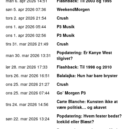
man 6. apr 2026
14:51
Flashback
: Til 2003 og 1995
søn 5. apr 2026
07:36
WeekendMorgen
tors 2. apr 2026
21:54
Crush
ons 1. apr 2026
05:44
P3 Musik
ons 1. apr 2026
02:56
P3 Musik
tirs 31. mar 2026
21:49
Crush
Popdatering
: Er Kanye West
man 30. mar 2026
13:31
tilgivet?
lør 28. mar 2026
17:33
Flashback
: Til 1998 og 2010
tors 26. mar 2026
16:51
Balalajka
: Hun har bare bryster
ons 25. mar 2026
21:27
Crush
ons 25. mar 2026
07:44
Go’ Morgen P3
Carte Blanche
: Kunsten ikke at
tirs 24. mar 2026
14:56
være politisk… og akavet
Popdatering
: Hvem fester bedst?
søn 22. mar 2026
13:24
Icekiid eller Blæst?