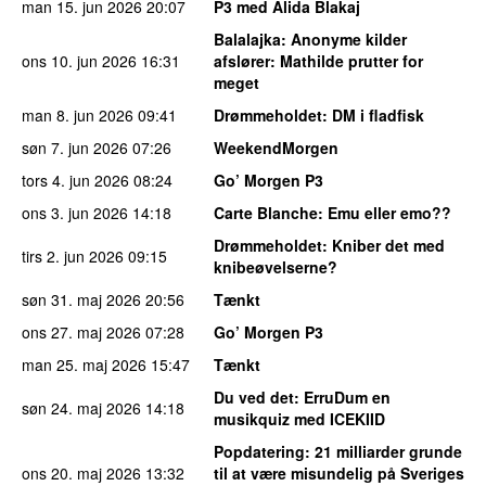
man 15. jun 2026
20:07
P3 med Alida Blakaj
Balalajka
: Anonyme kilder
ons 10. jun 2026
16:31
afslører: Mathilde prutter for
meget
man 8. jun 2026
09:41
Drømmeholdet
: DM i fladfisk
søn 7. jun 2026
07:26
WeekendMorgen
tors 4. jun 2026
08:24
Go’ Morgen P3
ons 3. jun 2026
14:18
Carte Blanche
: Emu eller emo??
Drømmeholdet
: Kniber det med
tirs 2. jun 2026
09:15
knibeøvelserne?
søn 31. maj 2026
20:56
Tænkt
ons 27. maj 2026
07:28
Go’ Morgen P3
man 25. maj 2026
15:47
Tænkt
Du ved det
: ErruDum en
søn 24. maj 2026
14:18
musikquiz med ICEKIID
Popdatering
: 21 milliarder grunde
ons 20. maj 2026
13:32
til at være misundelig på Sveriges