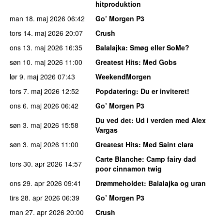
hitproduktion
man 18. maj 2026
06:42
Go’ Morgen P3
tors 14. maj 2026
20:07
Crush
ons 13. maj 2026
16:35
Balalajka
: Smøg eller SoMe?
søn 10. maj 2026
11:00
Greatest Hits
: Med Gobs
lør 9. maj 2026
07:43
WeekendMorgen
tors 7. maj 2026
12:52
Popdatering
: Du er inviteret!
ons 6. maj 2026
06:42
Go’ Morgen P3
Du ved det
: Ud i verden med Alex
søn 3. maj 2026
15:58
Vargas
søn 3. maj 2026
11:00
Greatest Hits
: Med Saint clara
Carte Blanche
: Camp fairy dad
tors 30. apr 2026
14:57
poor cinnamon twig
ons 29. apr 2026
09:41
Drømmeholdet
: Balalajka og uran
tirs 28. apr 2026
06:39
Go’ Morgen P3
man 27. apr 2026
20:00
Crush