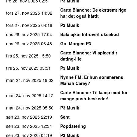
fre 28. nov 2025
02:51
P3 Musik
Carte Blanche
: De ekstremt rige
tors 27. nov 2025
14:32
har det også hårdt
tors 27. nov 2025
04:18
P3 Musik
ons 26. nov 2025
17:04
Balalajka
: Introvert oksekød
ons 26. nov 2025
06:48
Go’ Morgen P3
Carte Blanche
: Vi spicer dit
tirs 25. nov 2025
15:50
dating-life
tirs 25. nov 2025
03:51
P3 Musik
Nynne FM
: Er hun sommerens
man 24. nov 2025
19:02
Mariah Carey?
Carte Blanche
: Til kamp mod for
man 24. nov 2025
14:12
mange push-beskeder!
man 24. nov 2025
05:50
P3 Musik
søn 23. nov 2025
22:19
Sent
søn 23. nov 2025
12:34
Popdatering
søn 23. nov 2025
04:19
P3 Musik