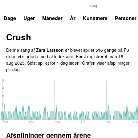
P3
Trends
Dage
Uger
Måneder
År
Kunstnere
Personer
Crush
Denne sang af
Zara Larsson
er blevet spillet
516
gange på P3
siden vi startede med at indeksere. Først registreret
man 18.
aug 2025
. Sidst spillet
for 1 dag siden
. Grafen viser afspilninger
pr. dag.
5
4
3
2
1
0
mar
apr
maj
jun
jul
au
Afspilninger gennem årene