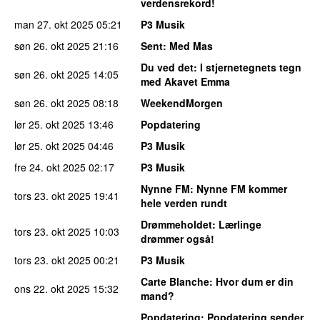
verdensrekord!
man 27. okt 2025
05:21
P3 Musik
søn 26. okt 2025
21:16
Sent
: Med Mas
Du ved det
: I stjernetegnets tegn
søn 26. okt 2025
14:05
med Akavet Emma
søn 26. okt 2025
08:18
WeekendMorgen
lør 25. okt 2025
13:46
Popdatering
lør 25. okt 2025
04:46
P3 Musik
fre 24. okt 2025
02:17
P3 Musik
Nynne FM
: Nynne FM kommer
tors 23. okt 2025
19:41
hele verden rundt
Drømmeholdet
: Lærlinge
tors 23. okt 2025
10:03
drømmer også!
tors 23. okt 2025
00:21
P3 Musik
Carte Blanche
: Hvor dum er din
ons 22. okt 2025
15:32
mand?
Popdatering
: Popdatering sender