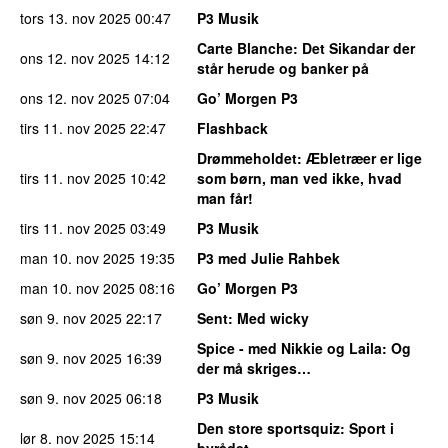
tors 13. nov 2025
00:47
P3 Musik
Carte Blanche
: Det Sikandar der
ons 12. nov 2025
14:12
står herude og banker på
ons 12. nov 2025
07:04
Go’ Morgen P3
tirs 11. nov 2025
22:47
Flashback
Drømmeholdet
: Æbletræer er lige
tirs 11. nov 2025
10:42
som børn, man ved ikke, hvad
man får!
tirs 11. nov 2025
03:49
P3 Musik
man 10. nov 2025
19:35
P3 med Julie Rahbek
man 10. nov 2025
08:16
Go’ Morgen P3
søn 9. nov 2025
22:17
Sent
: Med wicky
Spice - med Nikkie og Laila
: Og
søn 9. nov 2025
16:39
der må skriges…
søn 9. nov 2025
06:18
P3 Musik
Den store sportsquiz
: Sport i
lør 8. nov 2025
15:14
byrådet