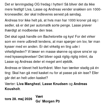
Det er lønningsdag OG fredag i hytten! Så bliver det da ikke
mere festligt! Liva, Lasse og Andreas vender snakken om 1000-
kronesedler, der skal indleveres senest på søndag.
Andreas tror ikke helt på, at hvis man har 1000 kroner på sig i
sedler, så er det per automatik sorte penge. Lasse prøver
ihærdigt at modbevise den tese.
Det skal også handle om Bachelorette og kys! For det virker
som en mere udbredt tendens, at man spørger om lov, før man
kysser med en anden. Er det virkelig en ting ude i
virkeligheden? Vi læser en masse skønne og sjove sms’er op
med kysseoplevelser! Det bliver også rigtig-rigtig intimt, da
Lasse og Andreas deler et meget ømt øjeblik.
Andreas er blevet helt korthåret. Men han tænker stadig på én
ting: Skal han gå med kasket nu for at passe på sin isse? Eller
går det an helt uden kasket?
Værter:
Liva Manghezi
,
Lasse Knudsen
og
Andreas
Kousholt
.
Vært
tors 28. maj 2026
Go’ Morgen P3