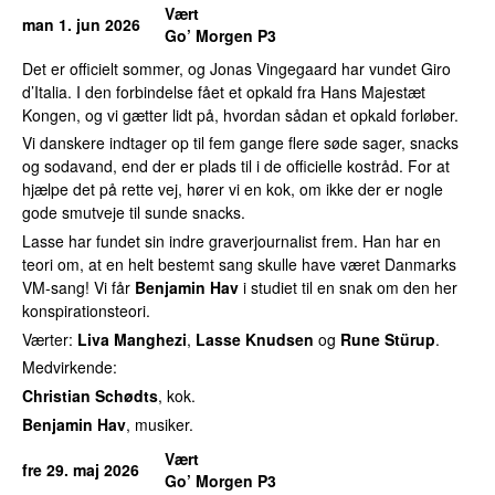
Vært
man 1. jun 2026
Go’ Morgen P3
Det er officielt sommer, og Jonas Vingegaard har vundet Giro
d’Italia. I den forbindelse fået et opkald fra Hans Majestæt
Kongen, og vi gætter lidt på, hvordan sådan et opkald forløber.
Vi danskere indtager op til fem gange flere søde sager, snacks
og sodavand, end der er plads til i de officielle kostråd. For at
hjælpe det på rette vej, hører vi en kok, om ikke der er nogle
gode smutveje til sunde snacks.
Lasse har fundet sin indre graverjournalist frem. Han har en
teori om, at en helt bestemt sang skulle have været Danmarks
VM-sang! Vi får
Benjamin Hav
i studiet til en snak om den her
konspirationsteori.
Værter:
Liva Manghezi
,
Lasse Knudsen
og
Rune Stürup
.
Medvirkende:
Christian Schødts
, kok.
Benjamin Hav
, musiker.
Vært
fre 29. maj 2026
Go’ Morgen P3