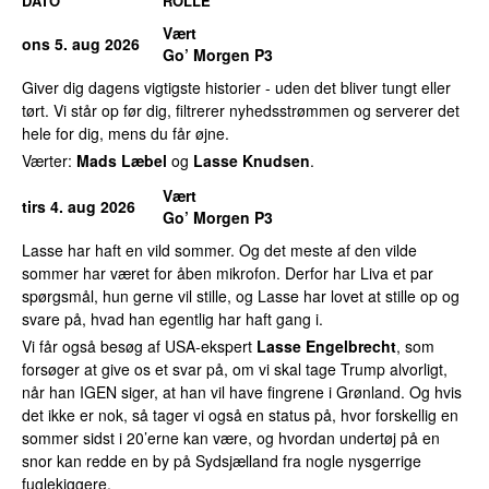
DATO
ROLLE
Vært
ons 5. aug 2026
Go’ Morgen P3
Giver dig dagens vigtigste historier - uden det bliver tungt eller
tørt. Vi står op før dig, filtrerer nyhedsstrømmen og serverer det
hele for dig, mens du får øjne.
Værter:
Mads Læbel
og
Lasse Knudsen
.
Vært
tirs 4. aug 2026
Go’ Morgen P3
Lasse har haft en vild sommer. Og det meste af den vilde
sommer har været for åben mikrofon. Derfor har Liva et par
spørgsmål, hun gerne vil stille, og Lasse har lovet at stille op og
svare på, hvad han egentlig har haft gang i.
Vi får også besøg af USA-ekspert
Lasse Engelbrecht
, som
forsøger at give os et svar på, om vi skal tage Trump alvorligt,
når han IGEN siger, at han vil have fingrene i Grønland. Og hvis
det ikke er nok, så tager vi også en status på, hvor forskellig en
sommer sidst i 20’erne kan være, og hvordan undertøj på en
snor kan redde en by på Sydsjælland fra nogle nysgerrige
fuglekiggere.