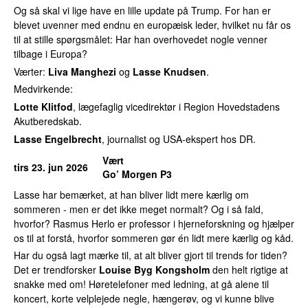
Og så skal vi lige have en lille update på Trump. For han er
blevet uvenner med endnu en europæisk leder, hvilket nu får os
til at stille spørgsmålet: Har han overhovedet nogle venner
tilbage i Europa?
Værter:
Liva Manghezi
og
Lasse Knudsen
.
Medvirkende:
Lotte Klitfod
, lægefaglig vicedirektør i Region Hovedstadens
Akutberedskab.
Lasse Engelbrecht
, journalist og USA-ekspert hos DR.
Vært
tirs 23. jun 2026
Go’ Morgen P3
Lasse har bemærket, at han bliver lidt mere kærlig om
sommeren - men er det ikke meget normalt? Og i så fald,
hvorfor? Rasmus Herlo er professor i hjerneforskning og hjælper
os til at forstå, hvorfor sommeren gør én lidt mere kærlig og kåd.
Har du også lagt mærke til, at alt bliver gjort til trends for tiden?
Det er trendforsker
Louise Byg Kongsholm
den helt rigtige at
snakke med om! Høretelefoner med ledning, at gå alene til
koncert, korte velplejede negle, hængerøv, og vi kunne blive