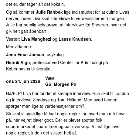
det er, der tager alt det kokain.
Og så kommer
Julie Rahbek
lige ind i studiet for at dulme Livas
nerver, inden Liva skal interviewe to verdensstjerner i morgen.
Julie har nemlig selv prøvet at interviewe Ed Sheeran, hvor det
gik helt galt åbenbart.
Værter:
Liva Manghezi
og
Lasse Knudsen
.
Medvirkende:
Jens Einar Jansen
, psykolog.
Henrik Vigh
, professor ved Center for Kriminologi på
Københavns Universitet.
Vært
ons 24. jun 2026
Go’ Morgen P3
HJÆLP! Liva har landet et kæmpe interview. Hun skal til London
og interviewe Zendaya og Tom Holland. Men hvad fanden
spørger man lige to verdensstjerner om?
Så skal vi også lige få lagt nogle regler for, hvad man må have
på, når vejret bliver godt. Der er blevet spottet folk i
supermarkedet i bare tæer og bar overkrop. Vi må lige lave
nogle regler, inden det stikker helt af.