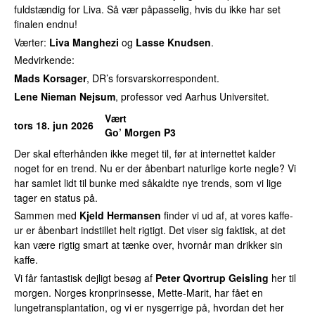
fuldstændig for Liva. Så vær påpasselig, hvis du ikke har set
finalen endnu!
Værter:
Liva Manghezi
og
Lasse Knudsen
.
Medvirkende:
Mads Korsager
, DR’s forsvarskorrespondent.
Lene Nieman Nejsum
, professor ved Aarhus Universitet.
Vært
tors 18. jun 2026
Go’ Morgen P3
Der skal efterhånden ikke meget til, før at internettet kalder
noget for en trend. Nu er der åbenbart naturlige korte negle? Vi
har samlet lidt til bunke med såkaldte nye trends, som vi lige
tager en status på.
Sammen med
Kjeld Hermansen
finder vi ud af, at vores kaffe-
ur er åbenbart indstillet helt rigtigt. Det viser sig faktisk, at det
kan være rigtig smart at tænke over, hvornår man drikker sin
kaffe.
Vi får fantastisk dejligt besøg af
Peter Qvortrup Geisling
her til
morgen. Norges kronprinsesse, Mette-Marit, har fået en
lungetransplantation, og vi er nysgerrige på, hvordan det her