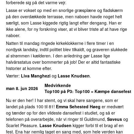
forberede sig på det varme vejr.
Lasse er vokset op med en snorlige græsplæne og fladskærm
på den overdækkede terrasse, men naboen havde noget helt
særligt, som Lasse kiggede rigtig langt efter dengang. Han er
ikke alene, for ny forskning viser, at vi bliver triste af at have rige
naboer.
Natten til mandag ringede kirkeklokkerne i flere timer i en
nordjysk landsby, indtil politiet blev tilkaldt, og graveren slukkede
al strømmen i kælderen. I den anledning gør Lasse lige
halvårsstatus over bommerter på job! Der er altid fantastiske
historier at komme efter.
Værter:
Liva Manghezi
og
Lasse Knudsen
.
Medvirkende
man 8. jun 2026
Top100 på P3
: Top100 = Kæmpe dansefest
Nu er den her! I har stemt, og vi skal høre sangene, som er
landet på plads 100 til 81!
Emma Sehested Høeg
er medvært
og tænder op for den vildeste dansefest i studiet, og så er
telefonen på overarbejde, når vi ringer til Guldimund,
Saveus
og
Scarlet Pleasure.
Lasse Knudsen
kigger forbi til et brag af en
fest. Ena har nemlig taget en sang med, som hele verden kan