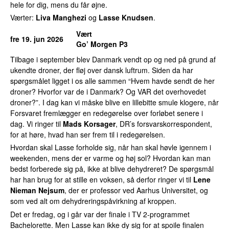
hele for dig, mens du får øjne.
Værter:
Liva Manghezi
og
Lasse Knudsen
.
Vært
fre 19. jun 2026
Go’ Morgen P3
Tilbage i september blev Danmark vendt op og ned på grund af
ukendte droner, der fløj over dansk luftrum. Siden da har
spørgsmålet ligget i os alle sammen “Hvem havde sendt de her
droner? Hvorfor var de i Danmark? Og VAR det overhovedet
droner?”. I dag kan vi måske blive en lillebitte smule klogere, når
Forsvaret fremlægger en redegørelse over forløbet senere i
dag. Vi ringer til
Mads Korsager
, DR’s forsvarskorrespondent,
for at høre, hvad han ser frem til i redegørelsen.
Hvordan skal Lasse forholde sig, når han skal høvle igennem i
weekenden, mens der er varme og høj sol? Hvordan kan man
bedst forberede sig på, ikke at blive dehydreret? De spørgsmål
har han brug for at stille en voksen, så derfor ringer vi til
Lene
Nieman Nejsum
, der er professor ved Aarhus Universitet, og
som ved alt om dehydreringspåvirkning af kroppen.
Det er fredag, og i går var der finale i TV 2-programmet
Bachelorette. Men Lasse kan ikke dy sig for at spoile finalen