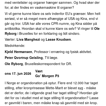
med ventelister og organer hænger sammen. Og hvad sker der
for, at der findes en vaskemaskine til organer?
Vi vil gerne kunne klare os selv indenfor EU’s grænser. Men helt
seriøst, vi er så meget mere afhængige af USA og Kina, end vi
går og tror. USA har alle vores CPR-numre, og Kina sidder på
antibiotika. Hvordan skal vi kunne klare os selv? Vi ringer til
Ole
Ryborg
i Bruxelles for en forklaring og lidt sindsro.
Værter:
Liva Manghezi
og
Lasse Knudsen
.
Medvirkende:
Kjeld Hermansen
, Professor i ernæring og fysisk aktivitet.
Peter Qvortrup Geisling
, TV-læge.
Ole Ryborg
, Bruxelleskorrespondent for DR.
Vært
ons 17. jun 2026
Go’ Morgen P3
I Norge er organdonation på optur. Flere end 12.000 har taget
stilling, efter kronprinsesse Mette-Marit er blevet syg - måske
det er derfor, de i stigende grad har taget stilling? Hvordan går
det for os i studiet med at tage stilling til organdonation? Lasse
er gavmild i baren, men måske knap så gavmild med sin krop.