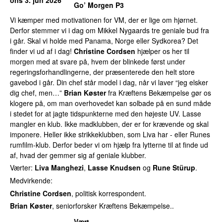
Go’ Morgen P3
Vi kæmper med motivationen for VM, der er lige om hjørnet.
Derfor stemmer vi i dag om Mikkel Nygaards tre geniale bud fra
i går. Skal vi holde med Panama, Norge eller Sydkorea? Det
finder vi ud af i dag!
Christine Cordsen
hjælper os her til
morgen med at svare på, hvem der blinkede først under
regeringsforhandlingerne, der præsenterede den helt store
gavebod i går. Din chef står model i dag, når vi laver “jeg elsker
dig chef, men…”
Brian Køster
fra Kræftens Bekæmpelse gør os
klogere på, om man overhovedet kan solbade på en sund måde
i stedet for at jagte tidspunkterne med den højeste UV. Lasse
mangler en klub. Ikke madklubben, der er for krævende og skal
imponere. Heller ikke strikkeklubben, som Liva har - eller Runes
rumfilm-klub. Derfor beder vi om hjælp fra lytterne til at finde ud
af, hvad der gemmer sig af geniale klubber.
Værter:
Liva Manghezi
,
Lasse Knudsen
og
Rune Stürup
.
Medvirkende:
Christine Cordsen
, politisk korrespondent.
Brian Køster
, seniorforsker Kræftens Bekæmpelse..
Vært