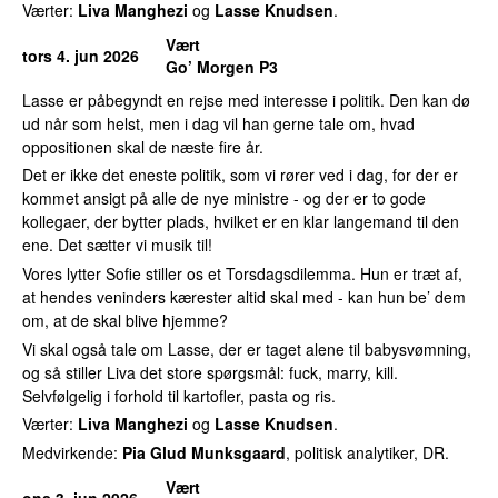
Værter:
Liva Manghezi
og
Lasse Knudsen
.
Vært
tors 4. jun 2026
Go’ Morgen P3
Lasse er påbegyndt en rejse med interesse i politik. Den kan dø
ud når som helst, men i dag vil han gerne tale om, hvad
oppositionen skal de næste fire år.
Det er ikke det eneste politik, som vi rører ved i dag, for der er
kommet ansigt på alle de nye ministre - og der er to gode
kollegaer, der bytter plads, hvilket er en klar langemand til den
ene. Det sætter vi musik til!
Vores lytter Sofie stiller os et Torsdagsdilemma. Hun er træt af,
at hendes veninders kærester altid skal med - kan hun be’ dem
om, at de skal blive hjemme?
Vi skal også tale om Lasse, der er taget alene til babysvømning,
og så stiller Liva det store spørgsmål: fuck, marry, kill.
Selvfølgelig i forhold til kartofler, pasta og ris.
Værter:
Liva Manghezi
og
Lasse Knudsen
.
Medvirkende:
Pia Glud Munksgaard
, politisk analytiker, DR.
Vært
ons 3. jun 2026