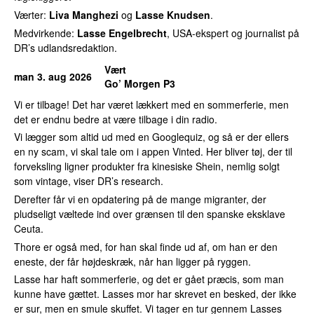
Værter:
Liva Manghezi
og
Lasse Knudsen
.
Medvirkende:
Lasse Engelbrecht
, USA-ekspert og journalist på
DR’s udlandsredaktion.
Vært
man 3. aug 2026
Go’ Morgen P3
Vi er tilbage! Det har været lækkert med en sommerferie, men
det er endnu bedre at være tilbage i din radio.
Vi lægger som altid ud med en Googlequiz, og så er der ellers
en ny scam, vi skal tale om i appen Vinted. Her bliver tøj, der til
forveksling ligner produkter fra kinesiske Shein, nemlig solgt
som vintage, viser DR’s research.
Derefter får vi en opdatering på de mange migranter, der
pludseligt væltede ind over grænsen til den spanske eksklave
Ceuta.
Thore er også med, for han skal finde ud af, om han er den
eneste, der får højdeskræk, når han ligger på ryggen.
Lasse har haft sommerferie, og det er gået præcis, som man
kunne have gættet. Lasses mor har skrevet en besked, der ikke
er sur, men en smule skuffet. Vi tager en tur gennem Lasses