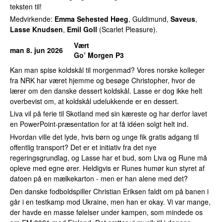
teksten til!
Medvirkende:
Emma Sehested Høeg
, Guldimund,
Saveus
,
Lasse Knudsen
,
Emil Goll
(Scarlet Pleasure).
Vært
man 8. jun 2026
Go’ Morgen P3
Kan man spise koldskål til morgenmad? Vores norske kolleger
fra NRK har været hjemme og besøge Christopher, hvor de
lærer om den danske dessert koldskål. Lasse er dog ikke helt
overbevist om, at koldskål udelukkende er en dessert.
Liva vil på ferie til Skotland med sin kæreste og har derfor lavet
en PowerPoint-præsentation for at få idéen solgt helt ind.
Hvordan ville det lyde, hvis børn og unge fik gratis adgang til
offentlig transport? Det er et initiativ fra det nye
regeringsgrundlag, og Lasse har et bud, som Liva og Rune må
opleve med egne ører. Heldigvis er Runes humør kun styret af
datoen på en mælkekarton - men er han alene med det?
Den danske fodboldspiller Christian Eriksen faldt om på banen i
går i en testkamp mod Ukraine, men han er okay. Vi var mange,
der havde en masse følelser under kampen, som mindede os