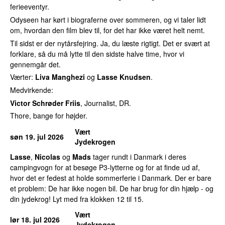
ferieeventyr.
Odyseen har kørt i biograferne over sommeren, og vi taler lidt
om, hvordan den film blev til, for det har ikke været helt nemt.
Til sidst er der nytårsfejring. Ja, du læste rigtigt. Det er svært at
forklare, så du må lytte til den sidste halve time, hvor vi
gennemgår det.
Værter:
Liva Manghezi
og
Lasse Knudsen
.
Medvirkende:
Victor Schrøder Friis
, Journalist, DR.
Thore, bange for højder.
Vært
søn 19. jul 2026
Jydekrogen
Lasse
,
Nicolas
og
Mads
tager rundt i Danmark i deres
campingvogn for at besøge P3-lytterne og for at finde ud af,
hvor det er fedest at holde sommerferie i Danmark. Der er bare
et problem: De har ikke nogen bil. De har brug for din hjælp - og
din jydekrog! Lyt med fra klokken 12 til 15.
Vært
lør 18. jul 2026
Jydekrogen