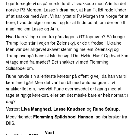
I går forsøgte vi os på norsk, fordi vi snakkede med Arin fra det
norske P3 Morgen. Lasse indrømmer, at han fik lidt røde kinder
af at snakke med Arin. Vi har lyttet til P3 Morgen fra Norge for at
høre, hvad de siger om os - og for at finde ud af, om der er lidt
magi mellem Lasse og Arin.
Hvad kan vi tage med fra gårsdagens G7-topmøde? Så længe
Trump ikke står i vejen for Zelenskyj, er de tilfredse i Ukraine.
Men var der alligevel akavet stemning mellem Zelenskyj og
Trump ovenpå hans sidste besøg i Det Hvide Hus? Og hvad kan
vi tage med fra mødet? Det snakker vi med Flemming
Splidsboel om.
Rune havde sin allerførste køretur på offentlig vej, da han var til
køretime i går! Men det var i en bil med automatgear… vi
snakker lidt om, hvorvidt Rune overhovedet er i gang med at
tage et rigtigt kørekort, eller om det måske bare er helt normalt i
dag?
Værter:
Liva Manghezi
,
Lasse Knudsen
og
Rune Stürup
.
Medvirkende:
Flemming Splidsboel Hansen
, seniorforsker fra
DIIS.
Vært