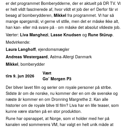
er det programmet Bomberydderne, der er aktuelt på DR TV. Vi
er helt vildt fascinerede af, hvor vildt et job der er! Derfor får vi
besøg af bomberydderen,
Mikkel
fra programmet. Vi har så
mange spørgsmål, vi gerne vil stille, men det er måske ikke alt,
han kan- eller må svare på - om måske det absolut vildeste job.
Værter:
Liva Manghezi
,
Lasse Knudsen
og
Rune Stürup
.
Medvirkende:
Laura Langhoff
, ejendomsmægler
Andreas Westergaard
, Astma-Allergi Danmark
Mikkel
, bomberydder
Vært
tirs 9. jun 2026
Go’ Morgen P3
Der bliver lavet film og serier om royale personer på stribe.
Sidste år om de norske, nu kommer der en om de svenske og
næste år kommer en om Dronning Margrethe 2. Kan alle
historier om de royale blive til film? Liva har en lille teaser, som
kunne være starten på en stor produktion.
Rune har opsnappet, at Norge, som vi holder med her på
kanalen ved sommerens VM, har valgt en helt unik måde at