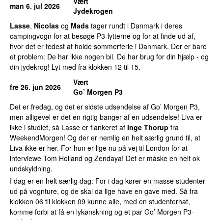
Vært
man 6. jul 2026
Jydekrogen
Lasse
,
Nicolas
og
Mads
tager rundt i Danmark i deres
campingvogn for at besøge P3-lytterne og for at finde ud af,
hvor det er fedest at holde sommerferie i Danmark. Der er bare
et problem: De har ikke nogen bil. De har brug for din hjælp - og
din jydekrog! Lyt med fra klokken 12 til 15.
Vært
fre 26. jun 2026
Go’ Morgen P3
Det er fredag, og det er sidste udsendelse af Go’ Morgen P3,
men alligevel er det en rigtig banger af en udsendelse! Liva er
ikke i studiet, så Lasse er flankeret af
Inge Thorup
fra
WeekendMorgen! Og der er nemlig en helt særlig grund til, at
Liva ikke er her. For hun er lige nu på vej til London for at
interviewe Tom Holland og Zendaya! Det er måske en helt ok
undskyldning.
I dag er en helt særlig dag: For i dag kører en masse studenter
ud på vognture, og de skal da lige have en gave med. Så fra
klokken 06 til klokken 09 kunne alle, med en studenterhat,
komme forbi at få en lykønskning og et par Go’ Morgen P3-