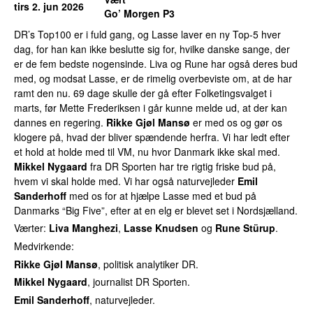
tirs 2. jun 2026
Go’ Morgen P3
DR’s Top100 er i fuld gang, og Lasse laver en ny Top-5 hver
dag, for han kan ikke beslutte sig for, hvilke danske sange, der
er de fem bedste nogensinde. Liva og Rune har også deres bud
med, og modsat Lasse, er de rimelig overbeviste om, at de har
ramt den nu. 69 dage skulle der gå efter Folketingsvalget i
marts, før Mette Frederiksen i går kunne melde ud, at der kan
dannes en regering.
Rikke Gjøl Mansø
er med os og gør os
klogere på, hvad der bliver spændende herfra. Vi har ledt efter
et hold at holde med til VM, nu hvor Danmark ikke skal med.
Mikkel Nygaard
fra DR Sporten har tre rigtig friske bud på,
hvem vi skal holde med. Vi har også naturvejleder
Emil
Sanderhoff
med os for at hjælpe Lasse med et bud på
Danmarks “Big Five”, efter at en elg er blevet set i Nordsjælland.
Værter:
Liva Manghezi
,
Lasse Knudsen
og
Rune Stürup
.
Medvirkende:
Rikke Gjøl Mansø
, politisk analytiker DR.
Mikkel Nygaard
, journalist DR Sporten.
Emil Sanderhoff
, naturvejleder.