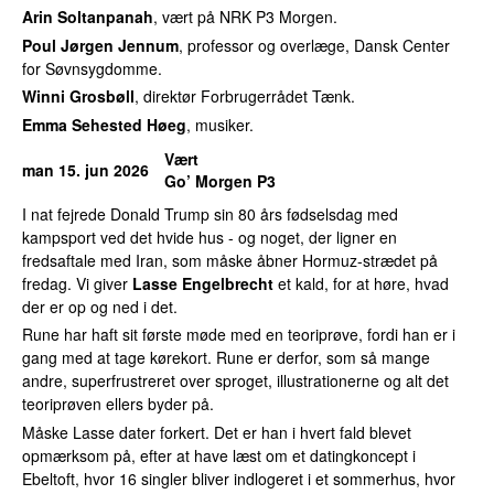
Arin Soltanpanah
, vært på NRK P3 Morgen.
Poul Jørgen Jennum
, professor og overlæge, Dansk Center
for Søvnsygdomme.
Winni Grosbøll
, direktør Forbrugerrådet Tænk.
Emma Sehested Høeg
, musiker.
Vært
man 15. jun 2026
Go’ Morgen P3
I nat fejrede Donald Trump sin 80 års fødselsdag med
kampsport ved det hvide hus - og noget, der ligner en
fredsaftale med Iran, som måske åbner Hormuz-strædet på
fredag. Vi giver
Lasse Engelbrecht
et kald, for at høre, hvad
der er op og ned i det.
Rune har haft sit første møde med en teoriprøve, fordi han er i
gang med at tage kørekort. Rune er derfor, som så mange
andre, superfrustreret over sproget, illustrationerne og alt det
teoriprøven ellers byder på.
Måske Lasse dater forkert. Det er han i hvert fald blevet
opmærksom på, efter at have læst om et datingkoncept i
Ebeltoft, hvor 16 singler bliver indlogeret i et sommerhus, hvor