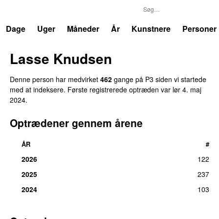
P3
Trends
Dage
Uger
Måneder
År
Kunstnere
Personer
Lasse Knudsen
Denne person har medvirket
462
gange på P3 siden vi startede
med at indeksere. Første registrerede optræden var
lør 4. maj
2024
.
Optrædener gennem årene
ÅR
#
2026
122
2025
237
2024
103