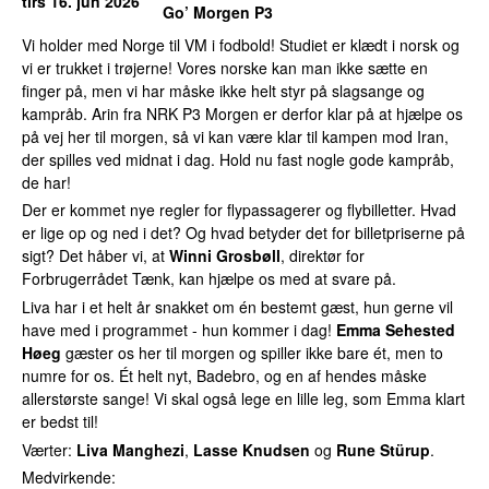
tirs 16. jun 2026
Go’ Morgen P3
Vi holder med Norge til VM i fodbold! Studiet er klædt i norsk og
vi er trukket i trøjerne! Vores norske kan man ikke sætte en
finger på, men vi har måske ikke helt styr på slagsange og
kampråb. Arin fra NRK P3 Morgen er derfor klar på at hjælpe os
på vej her til morgen, så vi kan være klar til kampen mod Iran,
der spilles ved midnat i dag. Hold nu fast nogle gode kampråb,
de har!
Der er kommet nye regler for flypassagerer og flybilletter. Hvad
er lige op og ned i det? Og hvad betyder det for billetpriserne på
sigt? Det håber vi, at
Winni Grosbøll
, direktør for
Forbrugerrådet Tænk, kan hjælpe os med at svare på.
Liva har i et helt år snakket om én bestemt gæst, hun gerne vil
have med i programmet - hun kommer i dag!
Emma Sehested
Høeg
gæster os her til morgen og spiller ikke bare ét, men to
numre for os. Ét helt nyt, Badebro, og en af hendes måske
allerstørste sange! Vi skal også lege en lille leg, som Emma klart
er bedst til!
Værter:
Liva Manghezi
,
Lasse Knudsen
og
Rune Stürup
.
Medvirkende: