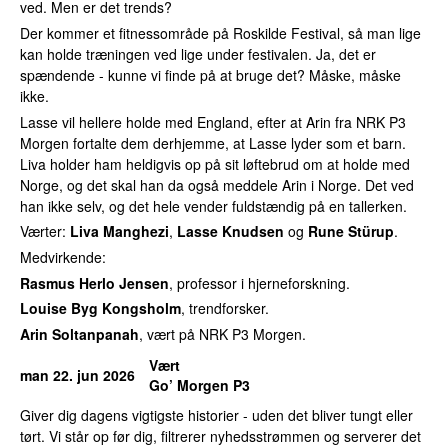
ved. Men er det trends?
Der kommer et fitnessområde på Roskilde Festival, så man lige
kan holde træningen ved lige under festivalen. Ja, det er
spændende - kunne vi finde på at bruge det? Måske, måske
ikke.
Lasse vil hellere holde med England, efter at Arin fra NRK P3
Morgen fortalte dem derhjemme, at Lasse lyder som et barn.
Liva holder ham heldigvis op på sit løftebrud om at holde med
Norge, og det skal han da også meddele Arin i Norge. Det ved
han ikke selv, og det hele vender fuldstændig på en tallerken.
Værter:
Liva Manghezi
,
Lasse Knudsen
og
Rune Stürup
.
Medvirkende:
Rasmus Herlo Jensen
, professor i hjerneforskning.
Louise Byg Kongsholm
, trendforsker.
Arin Soltanpanah
, vært på NRK P3 Morgen.
Vært
man 22. jun 2026
Go’ Morgen P3
Giver dig dagens vigtigste historier - uden det bliver tungt eller
tørt. Vi står op før dig, filtrerer nyhedsstrømmen og serverer det