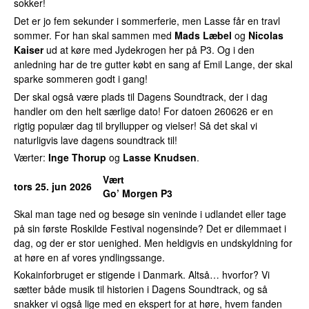
sokker!
Det er jo fem sekunder i sommerferie, men Lasse får en travl
sommer. For han skal sammen med
Mads Læbel
og
Nicolas
Kaiser
ud at køre med Jydekrogen her på P3. Og i den
anledning har de tre gutter købt en sang af Emil Lange, der skal
sparke sommeren godt i gang!
Der skal også være plads til Dagens Soundtrack, der i dag
handler om den helt særlige dato! For datoen 260626 er en
rigtig populær dag til bryllupper og vielser! Så det skal vi
naturligvis lave dagens soundtrack til!
Værter:
Inge Thorup
og
Lasse Knudsen
.
Vært
tors 25. jun 2026
Go’ Morgen P3
Skal man tage ned og besøge sin veninde i udlandet eller tage
på sin første Roskilde Festival nogensinde? Det er dilemmaet i
dag, og der er stor uenighed. Men heldigvis en undskyldning for
at høre en af vores yndlingssange.
Kokainforbruget er stigende i Danmark. Altså… hvorfor? Vi
sætter både musik til historien i Dagens Soundtrack, og så
snakker vi også lige med en ekspert for at høre, hvem fanden