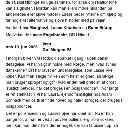
de så skal tilbringe en uge sammen, for at se om relationerne
kan slå gnister. Hvordan kan man ellers møde hinanden på
anderledes eller sjove måder? Lasse beder lytterne om hjælp og
får nogle ret alternative og sjove historier med på vejen.
Værter:
Liva Manghezi
,
Lasse Knudsen
og
Rune Stürup
.
Medvirkende:
Lasse Engelbrecht
, DR Udland.
Vært
ons 10. jun 2026
Go’ Morgen P3
I morgen bliver VM i fodbold sparket i gang - uden dansk
deltagelse. Vi har valgt at holde med Norge, men hvad synes
danskerne? DR har lavet en undersøgelse, som Lasse ikke
køber. Kan man sælge hvilken som helst lejlighed, så længe
man bruger sproget rigtigt? Hvad er det helt præcist, at ordet
“rustikt” betyder, når det bruges i en boligannonce? Hvor langt
er “et stenkast”? Vi har Laura, ejendomsmægler hos Adam
Schnack med os til at finde hoved og hale i sproget, der bruges i
boligannoncer.
Det er pollensæson og Lasses øjne har kløet lidt. Nu er han
bange for, at han er ved at udvikle pollenallergi som voksen,
men kan man det? Hvis der er noget, der kan få pulsen op, så