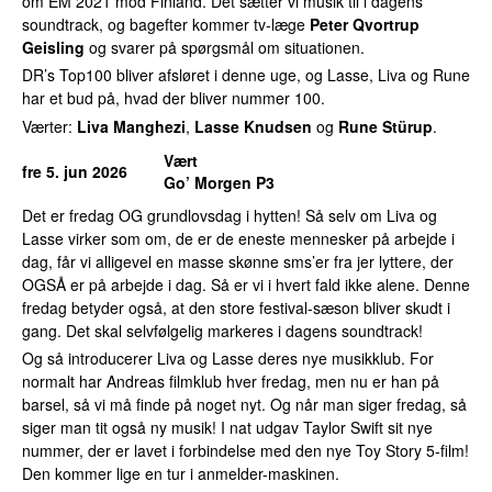
om EM 2021 mod Finland. Det sætter vi musik til i dagens
soundtrack, og bagefter kommer tv-læge
Peter Qvortrup
Geisling
og svarer på spørgsmål om situationen.
DR’s Top100 bliver afsløret i denne uge, og Lasse, Liva og Rune
har et bud på, hvad der bliver nummer 100.
Værter:
Liva Manghezi
,
Lasse Knudsen
og
Rune Stürup
.
Vært
fre 5. jun 2026
Go’ Morgen P3
Det er fredag OG grundlovsdag i hytten! Så selv om Liva og
Lasse virker som om, de er de eneste mennesker på arbejde i
dag, får vi alligevel en masse skønne sms’er fra jer lyttere, der
OGSÅ er på arbejde i dag. Så er vi i hvert fald ikke alene. Denne
fredag betyder også, at den store festival-sæson bliver skudt i
gang. Det skal selvfølgelig markeres i dagens soundtrack!
Og så introducerer Liva og Lasse deres nye musikklub. For
normalt har Andreas filmklub hver fredag, men nu er han på
barsel, så vi må finde på noget nyt. Og når man siger fredag, så
siger man tit også ny musik! I nat udgav Taylor Swift sit nye
nummer, der er lavet i forbindelse med den nye Toy Story 5-film!
Den kommer lige en tur i anmelder-maskinen.