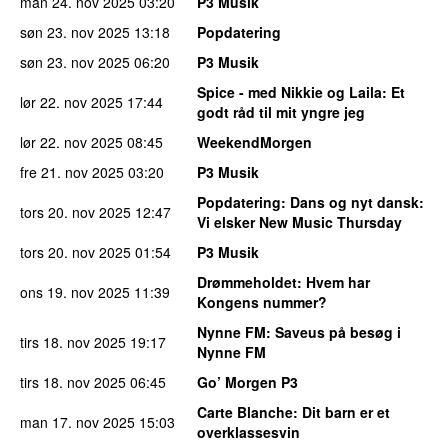
man 24. nov 2025
03:20
P3 Musik
søn 23. nov 2025
13:18
Popdatering
søn 23. nov 2025
06:20
P3 Musik
Spice - med Nikkie og Laila
: Et
lør 22. nov 2025
17:44
godt råd til mit yngre jeg
lør 22. nov 2025
08:45
WeekendMorgen
fre 21. nov 2025
03:20
P3 Musik
Popdatering
: Dans og nyt dansk:
tors 20. nov 2025
12:47
Vi elsker New Music Thursday
tors 20. nov 2025
01:54
P3 Musik
Drømmeholdet
: Hvem har
ons 19. nov 2025
11:39
Kongens nummer?
Nynne FM
: Saveus på besøg i
tirs 18. nov 2025
19:17
Nynne FM
tirs 18. nov 2025
06:45
Go’ Morgen P3
Carte Blanche
: Dit barn er et
man 17. nov 2025
15:03
overklassesvin