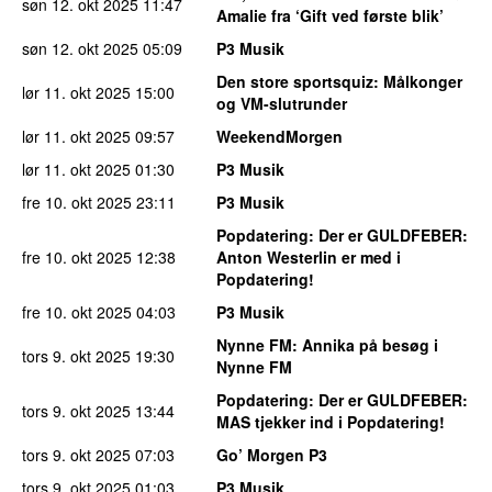
søn 12. okt 2025
11:47
Amalie fra ‘Gift ved første blik’
søn 12. okt 2025
05:09
P3 Musik
Den store sportsquiz
: Målkonger
lør 11. okt 2025
15:00
og VM-slutrunder
lør 11. okt 2025
09:57
WeekendMorgen
lør 11. okt 2025
01:30
P3 Musik
fre 10. okt 2025
23:11
P3 Musik
Popdatering
: Der er GULDFEBER:
fre 10. okt 2025
12:38
Anton Westerlin er med i
Popdatering!
fre 10. okt 2025
04:03
P3 Musik
Nynne FM
: Annika på besøg i
tors 9. okt 2025
19:30
Nynne FM
Popdatering
: Der er GULDFEBER:
tors 9. okt 2025
13:44
MAS tjekker ind i Popdatering!
tors 9. okt 2025
07:03
Go’ Morgen P3
tors 9. okt 2025
01:03
P3 Musik