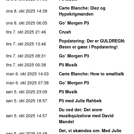
Carte Blanche
: Diez og
ons 8. okt 2025
14:39
Hypekrigmanden
ons 8. okt 2025
06:05
Go’ Morgen P3
tirs 7. okt 2025
21:46
Crush
Popdatering
: Der er GULDREGN:
tirs 7. okt 2025
13:46
Østen er gæst i Popdatering!
tirs 7. okt 2025
08:31
Go’ Morgen P3
tirs 7. okt 2025
00:38
P3 Musik
man 6. okt 2025
14:03
Carte Blanche
: How to smalltalk
man 6. okt 2025
07:38
Go’ Morgen P3
søn 5. okt 2025
23:09
P3 Musik
søn 5. okt 2025
18:57
P3 med Julie Rahbek
Du ved det
: Det store
søn 5. okt 2025
14:57
musikquizshow med David
Mandel
Det, vi skændes om
: Med Julie
søn 5. okt 2025
10:48