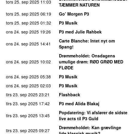
tors 25. sep 2025
11:03
TÆMMER NATUREN
tors 25. sep 2025
06:19
Go’ Morgen P3
tors 25. sep 2025
01:32
P3 Musik
ons 24. sep 2025
19:26
P3 med Julie Rahbek
Carte Blanche
: Intet nyt om
ons 24. sep 2025
14:41
Spang!
Drømmeholdet
: Onsdagens
ons 24. sep 2025
10:02
umulige drøm: RØD GRØD MED
FLØDE
ons 24. sep 2025
05:38
P3 Musik
ons 24. sep 2025
02:03
P3 Musik
tirs 23. sep 2025
23:21
Flashback
tirs 23. sep 2025
17:42
P3 med Alida Blakaj
Popdatering
: Vi afslører de sidste
tirs 23. sep 2025
13:45
live acts til P3 Guld
Drømmeholdet
: Kan grævlinge
tirs 23. sep 2025
09:27
lide klassisk musik?