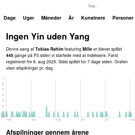
P3
Trends
Dage
Uger
Måneder
År
Kunstnere
Personer
Ingen Yin uden Yang
Denne sang af
Tobias Rahim
featuring
Mille
er blevet spillet
445
gange på P3 siden vi startede med at indeksere. Først
registreret
fre 8. aug 2025
. Sidst spillet
for 7 dage siden
. Grafen
viser afspilninger pr. dag.
7
6
5
4
3
2
1
0
mar
apr
maj
jun
jul
au
Afspilninger gennem årene