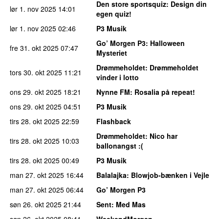
Den store sportsquiz
: Design din
lør 1. nov 2025
14:01
egen quiz!
lør 1. nov 2025
02:46
P3 Musik
Go’ Morgen P3
: Halloween
fre 31. okt 2025
07:47
Mysteriet
Drømmeholdet
: Drømmeholdet
tors 30. okt 2025
11:21
vinder i lotto
ons 29. okt 2025
18:21
Nynne FM
: Rosalia på repeat!
ons 29. okt 2025
04:51
P3 Musik
tirs 28. okt 2025
22:59
Flashback
Drømmeholdet
: Nico har
tirs 28. okt 2025
10:03
ballonangst :(
tirs 28. okt 2025
00:49
P3 Musik
man 27. okt 2025
16:44
Balalajka
: Blowjob-bænken i Vejle
man 27. okt 2025
06:44
Go’ Morgen P3
søn 26. okt 2025
21:44
Sent
: Med Mas
søn 26. okt 2025
08:41
WeekendMorgen