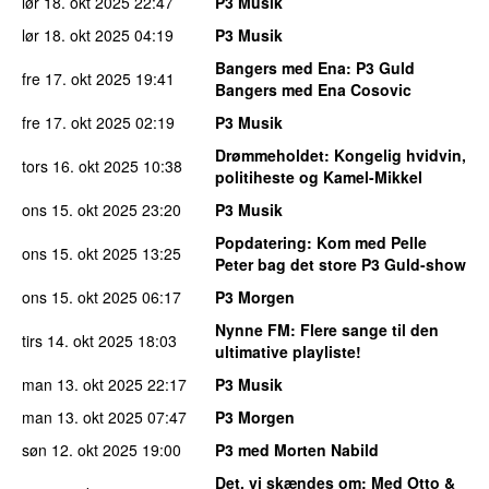
lør 18. okt 2025
22:47
P3 Musik
lør 18. okt 2025
04:19
P3 Musik
Bangers med Ena
: P3 Guld
fre 17. okt 2025
19:41
Bangers med Ena Cosovic
fre 17. okt 2025
02:19
P3 Musik
Drømmeholdet
: Kongelig hvidvin,
tors 16. okt 2025
10:38
politiheste og Kamel-Mikkel
ons 15. okt 2025
23:20
P3 Musik
Popdatering
: Kom med Pelle
ons 15. okt 2025
13:25
Peter bag det store P3 Guld-show
ons 15. okt 2025
06:17
P3 Morgen
Nynne FM
: Flere sange til den
tirs 14. okt 2025
18:03
ultimative playliste!
man 13. okt 2025
22:17
P3 Musik
man 13. okt 2025
07:47
P3 Morgen
søn 12. okt 2025
19:00
P3 med Morten Nabild
Det, vi skændes om
: Med Otto &