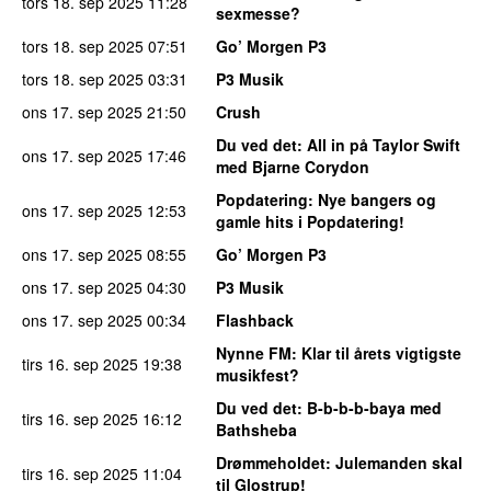
tors 18. sep 2025
11:28
sexmesse?
tors 18. sep 2025
07:51
Go’ Morgen P3
tors 18. sep 2025
03:31
P3 Musik
ons 17. sep 2025
21:50
Crush
Du ved det
: All in på Taylor Swift
ons 17. sep 2025
17:46
med Bjarne Corydon
Popdatering
: Nye bangers og
ons 17. sep 2025
12:53
gamle hits i Popdatering!
ons 17. sep 2025
08:55
Go’ Morgen P3
ons 17. sep 2025
04:30
P3 Musik
ons 17. sep 2025
00:34
Flashback
Nynne FM
: Klar til årets vigtigste
tirs 16. sep 2025
19:38
musikfest?
Du ved det
: B-b-b-b-baya med
tirs 16. sep 2025
16:12
Bathsheba
Drømmeholdet
: Julemanden skal
tirs 16. sep 2025
11:04
til Glostrup!