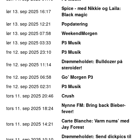
Spice - med Nikkie og Laila
:
lør 13. sep 2025
16:17
Black magic
lør 13. sep 2025
12:21
Popdatering
lør 13. sep 2025
07:58
WeekendMorgen
lør 13. sep 2025
03:33
P3 Musik
fre 12. sep 2025
23:10
P3 Musik
Drømmeholdet
: Bulldozer på
fre 12. sep 2025
11:14
steroider!
fre 12. sep 2025
06:58
Go’ Morgen P3
fre 12. sep 2025
02:31
P3 Musik
tors 11. sep 2025
20:46
Crush
Nynne FM
: Bring back Bieber-
tors 11. sep 2025
18:24
fever!
Carte Blanche
: Varm nums’ med
tors 11. sep 2025
14:21
Jay Forest
Drømmeholdet
: Send dickpics til
tors 11. sep 2025
10:10