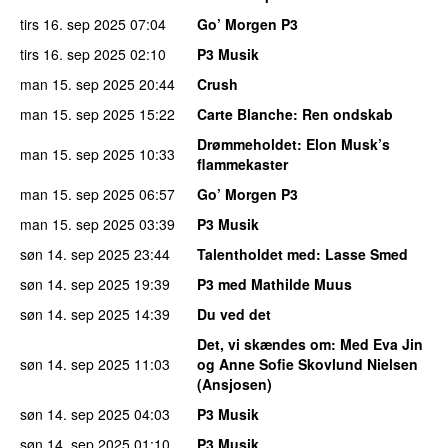
tirs 16. sep 2025
07:04
Go’ Morgen P3
tirs 16. sep 2025
02:10
P3 Musik
man 15. sep 2025
20:44
Crush
man 15. sep 2025
15:22
Carte Blanche
: Ren ondskab
Drømmeholdet
: Elon Musk’s
man 15. sep 2025
10:33
flammekaster
man 15. sep 2025
06:57
Go’ Morgen P3
man 15. sep 2025
03:39
P3 Musik
søn 14. sep 2025
23:44
Talentholdet med
: Lasse Smed
søn 14. sep 2025
19:39
P3 med Mathilde Muus
søn 14. sep 2025
14:39
Du ved det
Det, vi skændes om
: Med Eva Jin
søn 14. sep 2025
11:03
og Anne Sofie Skovlund Nielsen
(Ansjosen)
søn 14. sep 2025
04:03
P3 Musik
søn 14. sep 2025
01:10
P3 Musik