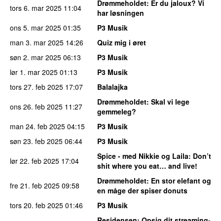
Drømmeholdet
: Er du jaloux? Vi
tors 6. mar 2025
11:04
har løsningen
ons 5. mar 2025
01:35
P3 Musik
man 3. mar 2025
14:26
Quiz mig i øret
søn 2. mar 2025
06:13
P3 Musik
lør 1. mar 2025
01:13
P3 Musik
tors 27. feb 2025
17:07
Balalajka
Drømmeholdet
: Skal vi lege
ons 26. feb 2025
11:27
gemmeleg?
man 24. feb 2025
04:15
P3 Musik
søn 23. feb 2025
06:44
P3 Musik
Spice - med Nikkie og Laila
: Don’t
lør 22. feb 2025
17:04
shit where you eat… and live!
Drømmeholdet
: En stor elefant og
fre 21. feb 2025
09:58
en måge der spiser donuts
tors 20. feb 2025
01:46
P3 Musik
Residensen
: Opsig dit streaming-