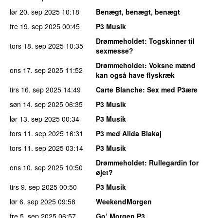
lør 20. sep 2025
10:18
Benægt, benægt, benægt
fre 19. sep 2025
00:45
P3 Musik
Drømmeholdet
: Togskinner til
tors 18. sep 2025
10:35
sexmesse?
Drømmeholdet
: Voksne mænd
ons 17. sep 2025
11:52
kan også have flyskræk
tirs 16. sep 2025
14:49
Carte Blanche
: Sex med P3ære
søn 14. sep 2025
06:35
P3 Musik
lør 13. sep 2025
00:34
P3 Musik
tors 11. sep 2025
16:31
P3 med Alida Blakaj
tors 11. sep 2025
03:14
P3 Musik
Drømmeholdet
: Rullegardin for
ons 10. sep 2025
10:50
øjet?
tirs 9. sep 2025
00:50
P3 Musik
lør 6. sep 2025
09:58
WeekendMorgen
fre 5. sep 2025
06:57
Go’ Morgen P3