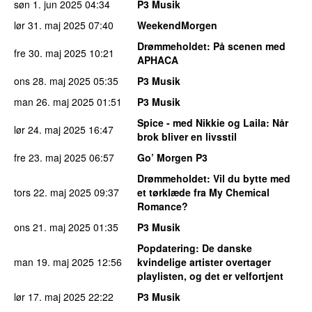
søn 1. jun 2025
04:34
P3 Musik
lør 31. maj 2025
07:40
WeekendMorgen
Drømmeholdet
: På scenen med
fre 30. maj 2025
10:21
APHACA
ons 28. maj 2025
05:35
P3 Musik
man 26. maj 2025
01:51
P3 Musik
Spice - med Nikkie og Laila
: Når
lør 24. maj 2025
16:47
brok bliver en livsstil
fre 23. maj 2025
06:57
Go’ Morgen P3
Drømmeholdet
: Vil du bytte med
tors 22. maj 2025
09:37
et tørklæde fra My Chemical
Romance?
ons 21. maj 2025
01:35
P3 Musik
Popdatering
: De danske
man 19. maj 2025
12:56
kvindelige artister overtager
playlisten, og det er velfortjent
lør 17. maj 2025
22:22
P3 Musik