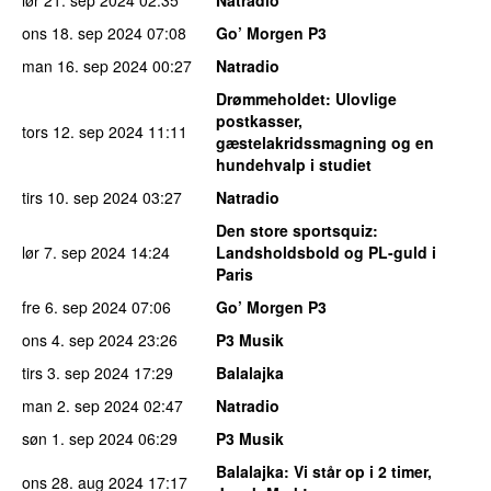
lør 21. sep 2024
02:35
Natradio
ons 18. sep 2024
07:08
Go’ Morgen P3
man 16. sep 2024
00:27
Natradio
Drømmeholdet
: Ulovlige
postkasser,
tors 12. sep 2024
11:11
gæstelakridssmagning og en
hundehvalp i studiet
tirs 10. sep 2024
03:27
Natradio
Den store sportsquiz
:
lør 7. sep 2024
14:24
Landsholdsbold og PL-guld i
Paris
fre 6. sep 2024
07:06
Go’ Morgen P3
ons 4. sep 2024
23:26
P3 Musik
tirs 3. sep 2024
17:29
Balalajka
man 2. sep 2024
02:47
Natradio
søn 1. sep 2024
06:29
P3 Musik
Balalajka
: Vi står op i 2 timer,
ons 28. aug 2024
17:17