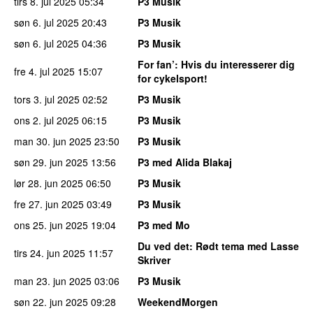
tirs 8. jul 2025
05:34
P3 Musik
søn 6. jul 2025
20:43
P3 Musik
søn 6. jul 2025
04:36
P3 Musik
For fan’
: Hvis du interesserer dig
fre 4. jul 2025
15:07
for cykelsport!
tors 3. jul 2025
02:52
P3 Musik
ons 2. jul 2025
06:15
P3 Musik
man 30. jun 2025
23:50
P3 Musik
søn 29. jun 2025
13:56
P3 med Alida Blakaj
lør 28. jun 2025
06:50
P3 Musik
fre 27. jun 2025
03:49
P3 Musik
ons 25. jun 2025
19:04
P3 med Mo
Du ved det
: Rødt tema med Lasse
tirs 24. jun 2025
11:57
Skriver
man 23. jun 2025
03:06
P3 Musik
søn 22. jun 2025
09:28
WeekendMorgen