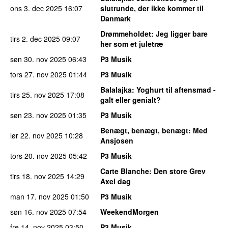
ons 3. dec 2025
16:07
slutrunde, der ikke kommer til
Danmark
Drømmeholdet
: Jeg ligger bare
tirs 2. dec 2025
09:07
her som et juletræ
søn 30. nov 2025
06:43
P3 Musik
tors 27. nov 2025
01:44
P3 Musik
Balalajka
: Yoghurt til aftensmad -
tirs 25. nov 2025
17:08
galt eller genialt?
søn 23. nov 2025
01:35
P3 Musik
Benægt, benægt, benægt
: Med
lør 22. nov 2025
10:28
Ansjosen
tors 20. nov 2025
05:42
P3 Musik
Carte Blanche
: Den store Grev
tirs 18. nov 2025
14:29
Axel dag
man 17. nov 2025
01:50
P3 Musik
søn 16. nov 2025
07:54
WeekendMorgen
fre 14. nov 2025
03:50
P3 Musik