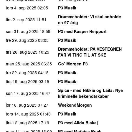
tors 4. sep 2025
02:05
P3 Musik
Drømmeholdet
: Vi skal anholde
tirs 2. sep 2025
11:51
en 97-årig
søn 31. aug 2025
18:59
P3 med Kasper Reippurt
fre 29. aug 2025
03:05
P3 Musik
Drømmeholdet
: PÅ VESTEGNEN
tirs 26. aug 2025
10:25
FÅR VI TING TIL AT SKE
man 25. aug 2025
06:35
Go’ Morgen P3
fre 22. aug 2025
04:15
P3 Musik
tirs 19. aug 2025
03:15
P3 Musik
Spice - med Nikkie og Laila
: Nye
søn 17. aug 2025
16:47
kriminelle bekendtskaber
lør 16. aug 2025
07:27
WeekendMorgen
tors 14. aug 2025
01:43
P3 Musik
tirs 12. aug 2025
17:19
P3 med Alida Blakaj
man 11. aug 2025
13:09
P3 med Mathias Buch