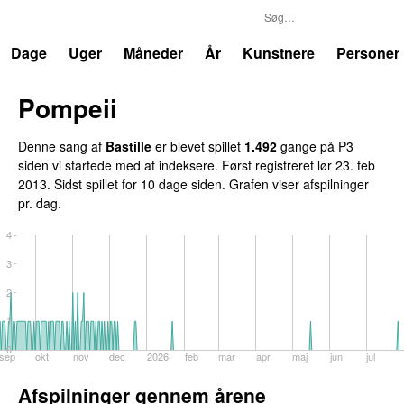
P3
Trends
Dage
Uger
Måneder
År
Kunstnere
Personer
Pompeii
UU
Denne sang af
Bastille
er blevet spillet
1.492
gange på P3
siden vi startede med at indeksere. Først registreret
lør 23. feb
2013
. Sidst spillet
for 10 dage siden
. Grafen viser afspilninger
pr. dag.
4
3
2
1
0
sep
okt
nov
dec
2026
feb
mar
apr
maj
jun
jul
Afspilninger gennem årene