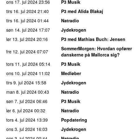
ons 17. jul 2024
23:56
P3 Musik
tirs 16. jul 2024
21:40
P3 med Alida Blakaj
tirs 16. jul 2024
01:44
Natradio
søn 14. jul 2024
17:07
Jydekrogen
lør 13. jul 2024
20:16
P3 med Mathias Buch
: Jensen
SommerMorgen
: Hvordan opfører
fre 12. jul 2024
07:07
danskerne på Mallorca sig?
tors 11. jul 2024
05:14
P3 Musik
ons 10. jul 2024
11:02
Medløber
tirs 9. jul 2024
15:58
Jydekrogen
man 8. jul 2024
00:43
Natradio
søn 7. jul 2024
06:46
P3 Musik
lør 6. jul 2024
00:32
Natradio
tors 4. jul 2024
13:39
Popdatering
ons 3. jul 2024
16:03
Jydekrogen
ons 3. jul 2024
00:44
Natradio