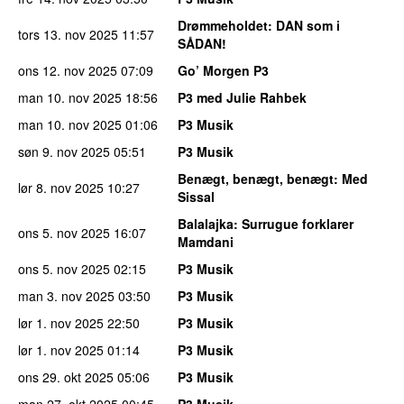
Drømmeholdet
: DAN som i
tors 13. nov 2025
11:57
SÅDAN!
ons 12. nov 2025
07:09
Go’ Morgen P3
man 10. nov 2025
18:56
P3 med Julie Rahbek
man 10. nov 2025
01:06
P3 Musik
søn 9. nov 2025
05:51
P3 Musik
Benægt, benægt, benægt
: Med
lør 8. nov 2025
10:27
Sissal
Balalajka
: Surrugue forklarer
ons 5. nov 2025
16:07
Mamdani
ons 5. nov 2025
02:15
P3 Musik
man 3. nov 2025
03:50
P3 Musik
lør 1. nov 2025
22:50
P3 Musik
lør 1. nov 2025
01:14
P3 Musik
ons 29. okt 2025
05:06
P3 Musik