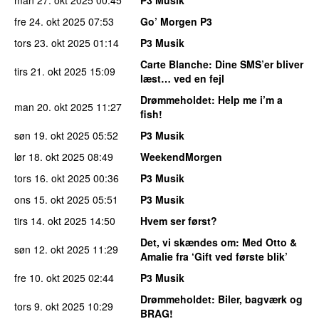
man 27. okt 2025
00:45
P3 Musik
fre 24. okt 2025
07:53
Go’ Morgen P3
tors 23. okt 2025
01:14
P3 Musik
Carte Blanche
: Dine SMS’er bliver
tirs 21. okt 2025
15:09
læst… ved en fejl
Drømmeholdet
: Help me i’m a
man 20. okt 2025
11:27
fish!
søn 19. okt 2025
05:52
P3 Musik
lør 18. okt 2025
08:49
WeekendMorgen
tors 16. okt 2025
00:36
P3 Musik
ons 15. okt 2025
05:51
P3 Musik
tirs 14. okt 2025
14:50
Hvem ser først?
Det, vi skændes om
: Med Otto &
søn 12. okt 2025
11:29
Amalie fra ‘Gift ved første blik’
fre 10. okt 2025
02:44
P3 Musik
Drømmeholdet
: Biler, bagværk og
tors 9. okt 2025
10:29
BRAG!