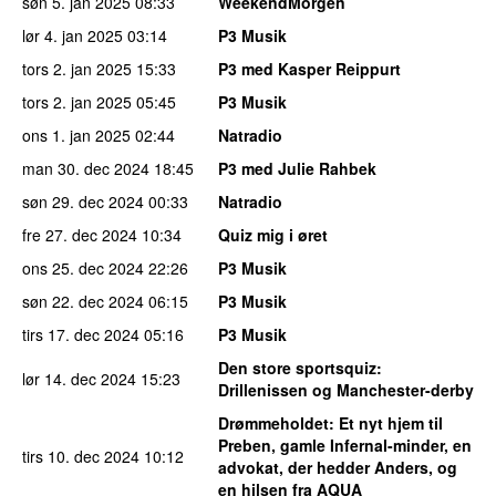
søn 5. jan 2025
08:33
WeekendMorgen
lør 4. jan 2025
03:14
P3 Musik
tors 2. jan 2025
15:33
P3 med Kasper Reippurt
tors 2. jan 2025
05:45
P3 Musik
ons 1. jan 2025
02:44
Natradio
man 30. dec 2024
18:45
P3 med Julie Rahbek
søn 29. dec 2024
00:33
Natradio
fre 27. dec 2024
10:34
Quiz mig i øret
ons 25. dec 2024
22:26
P3 Musik
søn 22. dec 2024
06:15
P3 Musik
tirs 17. dec 2024
05:16
P3 Musik
Den store sportsquiz
:
lør 14. dec 2024
15:23
Drillenissen og Manchester-derby
Drømmeholdet
: Et nyt hjem til
Preben, gamle Infernal-minder, en
tirs 10. dec 2024
10:12
advokat, der hedder Anders, og
en hilsen fra AQUA