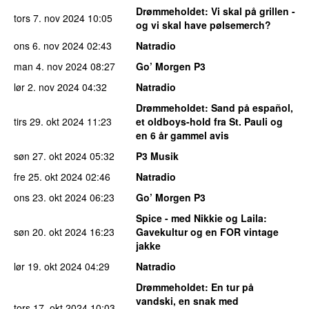
Drømmeholdet
: Vi skal på grillen -
tors 7. nov 2024
10:05
og vi skal have pølsemerch?
ons 6. nov 2024
02:43
Natradio
man 4. nov 2024
08:27
Go’ Morgen P3
lør 2. nov 2024
04:32
Natradio
Drømmeholdet
: Sand på español,
tirs 29. okt 2024
11:23
et oldboys-hold fra St. Pauli og
en 6 år gammel avis
søn 27. okt 2024
05:32
P3 Musik
fre 25. okt 2024
02:46
Natradio
ons 23. okt 2024
06:23
Go’ Morgen P3
Spice - med Nikkie og Laila
:
søn 20. okt 2024
16:23
Gavekultur og en FOR vintage
jakke
lør 19. okt 2024
04:29
Natradio
Drømmeholdet
: En tur på
vandski, en snak med
tors 17. okt 2024
10:03