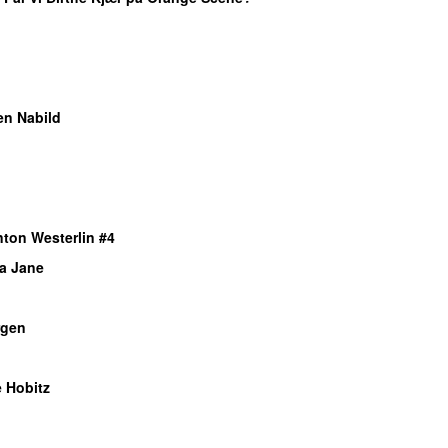
en Nabild
nton Westerlin #4
a Jane
gen
 Hobitz