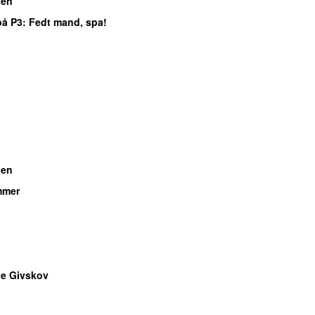
gen
på P3
: Fedt mand, spa!
gen
mmer
e Givskov