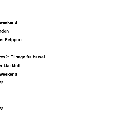
 weekend
nden
er Reippurt
res?
: Tilbage fra barsel
rikke Muff
 weekend
P3
P3