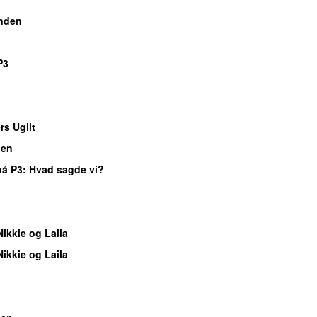
nden
P3
s Ugilt
gen
på P3
: Hvad sagde vi?
Nikkie og Laila
Nikkie og Laila