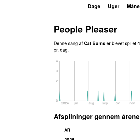
P3
Trends
Dage
Uger
Måne
People Pleaser
Denne sang af
Cat Burns
er blevet spillet
4
pr. dag.
4
3
2
1
0
2024
jul
aug
sep
okt
nov
Afspilninger gennem årene
ÅR
2026