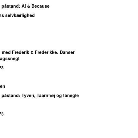
 påstand
: AI & Because
ens selvkærlighed
med Frederik & Frederikke
: Danser
agssnegl
P3
ben
 påstand
: Tyveri, Taarnhøj og tånegle
P3