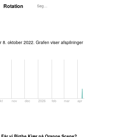
Rotation
ør 8. oktober 2022
. Grafen viser afspilninger
kt
nov
dec
2026
feb
mar
apr
: Får vi Birthe Kjær på Orange Scene?