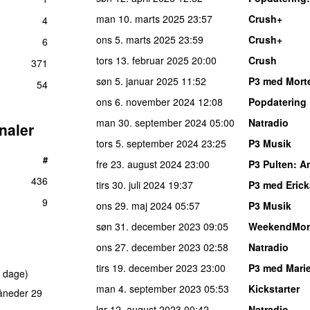
man 10. marts 2025
23:57
Crush+
4
ons 5. marts 2025
23:59
Crush+
6
tors 13. februar 2025
20:00
Crush
371
søn 5. januar 2025
11:52
P3 med Mort
54
ons 6. november 2024
12:08
Popdatering
man 30. september 2024
05:00
Natradio
naler
tors 5. september 2024
23:25
P3 Musik
#
fre 23. august 2024
23:00
P3 Pulten
: A
436
tirs 30. juli 2024
19:37
P3 med Erick
9
ons 29. maj 2024
05:57
P3 Musik
søn 31. december 2023
09:05
WeekendMor
ons 27. december 2023
02:58
Natradio
tirs 19. december 2023
23:00
P3 med Marie
 dage)
man 4. september 2023
05:53
Kickstarter
åneder 29
lør 12. august 2023
00:42
Natradio