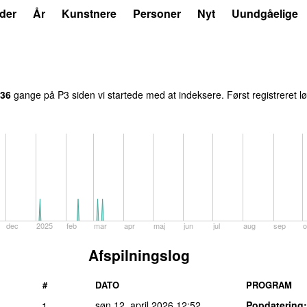
der
År
Kunstnere
Personer
Nyt
Uundgåelige
36
gange på P3 siden vi startede med at indeksere. Først registreret
l
dec
2025
feb
mar
apr
maj
jun
jul
aug
sep
o
Afspilningslog
#
DATO
PROGRAM
søn 12. april 2026
12:52
Popdatering
1