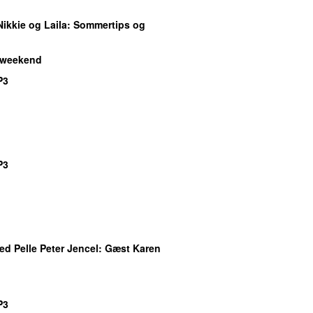
Nikkie og Laila
: Sommertips og
 weekend
P3
P3
d Pelle Peter Jencel
: Gæst Karen
P3