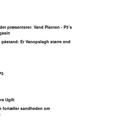
det præsenterer: Vand Planten - P3’s
gasin
 påstand
: Er Vanopslagh større end
P3
s Ugilt
ie fortæller sandheden om
n