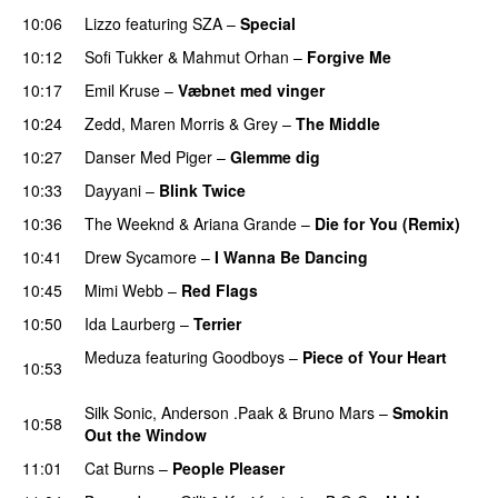
10:06
Lizzo
featuring
SZA
–
Special
10:12
Sofi Tukker
&
Mahmut Orhan
–
Forgive Me
UU
10:17
Emil Kruse
–
Væbnet med vinger
UU
10:24
Zedd
,
Maren Morris
&
Grey
–
The Middle
10:27
Danser Med Piger
–
Glemme dig
10:33
Dayyani
–
Blink Twice
UU
10:36
The Weeknd
&
Ariana Grande
–
Die for You (Remix)
10:41
Drew Sycamore
–
I Wanna Be Dancing
10:45
Mimi Webb
–
Red Flags
10:50
Ida Laurberg
–
Terrier
UU
Meduza
featuring
Goodboys
–
Piece of Your Heart
10:53
UU
Silk Sonic
,
Anderson .Paak
&
Bruno Mars
–
Smokin
10:58
Out the Window
11:01
Cat Burns
–
People Pleaser