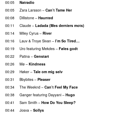
00:05
Natradio
00:05
Zara Larsson
–
Can’t Tame Her
00:08
Dillistone
–
Haunted
UU
00:11
Claude
–
Ladada (Mes derniers mots)
UU
00:14
Miley Cyrus
–
River
00:16
Lauv
&
Troye Sivan
–
I’m So Tired…
00:19
Uro
featuring
Mekdes
–
Føles godt
00:22
Patina
–
Genstart
00:26
Mø
–
Kindness
00:29
Høker
–
Tale om mig selv
00:31
Bbybites
–
Pleaser
00:34
The Weeknd
–
Can’t Feel My Face
UU
00:38
Ganger
featuring
Dayyani
–
Hugo
00:41
Sam Smith
–
How Do You Sleep?
00:44
Josva
–
Sollys