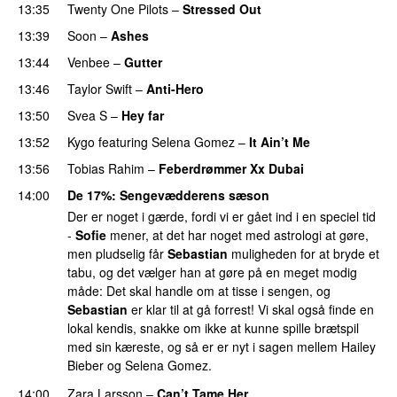
13:35
Twenty One Pilots
–
Stressed Out
UU
13:39
Soon
–
Ashes
UU
13:44
Venbee
–
Gutter
PREMIERE
13:46
Taylor Swift
–
Anti-Hero
13:50
Svea S
–
Hey far
UU
13:52
Kygo
featuring
Selena Gomez
–
It Ain’t Me
13:56
Tobias Rahim
–
Feberdrømmer Xx Dubai
14:00
De 17%
: Sengevædderens sæson
Der er noget i gærde, fordi vi er gået ind i en speciel tid
-
Sofie
mener, at det har noget med astrologi at gøre,
men pludselig får
Sebastian
muligheden for at bryde et
tabu, og det vælger han at gøre på en meget modig
måde: Det skal handle om at tisse i sengen, og
Sebastian
er klar til at gå forrest! Vi skal også finde en
lokal kendis, snakke om ikke at kunne spille brætspil
med sin kæreste, og så er er nyt i sagen mellem Hailey
Bieber og Selena Gomez.
14:00
Zara Larsson
–
Can’t Tame Her