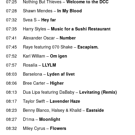
07:25
Nothing But Thieves
–
Welcome to the DCC
UU
07:28
Shawn Mendes
–
In My Blood
07:32
Svea S
–
Hey far
UU
07:35
Harry Styles
–
Music for a Sushi Restaurant
07:41
Alexander Oscar
–
Number
07:45
Raye
featuring
070 Shake
–
Escapism.
07:52
Karl William
–
Om igen
UU
07:57
Rosalía
–
LLYLM
UU
08:03
Barselona
–
Lyden af livet
08:06
Bree Carter
–
Higher
UU
08:13
Dua Lipa
featuring
DaBaby
–
Levitating (Remix)
08:17
Taylor Swift
–
Lavender Haze
08:23
Benny Blanco
,
Halsey
&
Khalid
–
Eastside
UU
08:27
D1ma
–
Moonlight
08:32
Miley Cyrus
–
Flowers