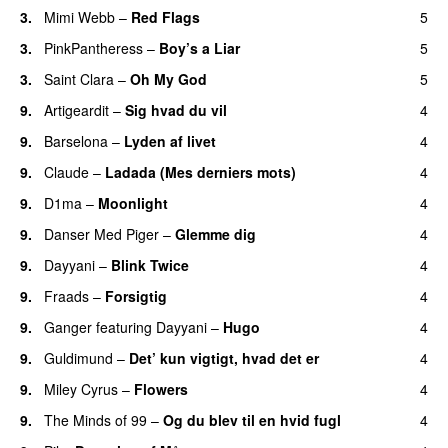
3.
Mimi Webb
–
Red Flags
5
3.
PinkPantheress
–
Boy’s a Liar
5
3.
Saint Clara
–
Oh My God
5
9.
Artigeardit
–
Sig hvad du vil
4
UU
9.
Barselona
–
Lyden af livet
4
9.
Claude
–
Ladada (Mes derniers mots)
4
UU
9.
D1ma
–
Moonlight
4
9.
Danser Med Piger
–
Glemme dig
4
9.
Dayyani
–
Blink Twice
4
UU
9.
Fraads
–
Forsigtig
4
9.
Ganger
featuring
Dayyani
–
Hugo
4
9.
Guldimund
–
Det’ kun vigtigt, hvad det er
4
UU
9.
Miley Cyrus
–
Flowers
4
9.
The Minds of 99
–
Og du blev til en hvid fugl
4