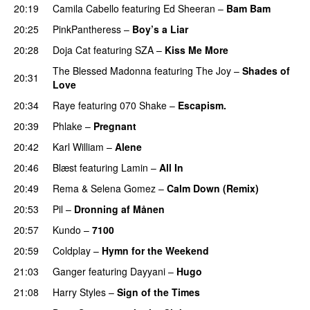
20:19
Camila Cabello
featuring
Ed Sheeran
–
Bam Bam
20:25
PinkPantheress
–
Boy’s a Liar
20:28
Doja Cat
featuring
SZA
–
Kiss Me More
UU
The Blessed Madonna
featuring
The Joy
–
Shades of
20:31
Love
20:34
Raye
featuring
070 Shake
–
Escapism.
20:39
Phlake
–
Pregnant
UU
20:42
Karl William
–
Alene
20:46
Blæst
featuring
Lamin
–
All In
20:49
Rema
&
Selena Gomez
–
Calm Down (Remix)
20:53
Pil
–
Dronning af Månen
UU
20:57
Kundo
–
7100
20:59
Coldplay
–
Hymn for the Weekend
21:03
Ganger
featuring
Dayyani
–
Hugo
21:08
Harry Styles
–
Sign of the Times
UU