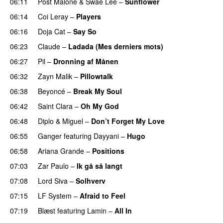
06:11
Post Malone
&
Swae Lee
–
Sunflower
06:14
Coi Leray
–
Players
UU
06:16
Doja Cat
–
Say So
06:23
Claude
–
Ladada (Mes derniers mots)
UU
06:27
Pil
–
Dronning af Månen
UU
06:32
Zayn Malik
–
Pillowtalk
06:38
Beyoncé
–
Break My Soul
06:42
Saint Clara
–
Oh My God
06:48
Diplo
&
Miguel
–
Don’t Forget My Love
06:55
Ganger
featuring
Dayyani
–
Hugo
06:58
Ariana Grande
–
Positions
07:03
Zar Paulo
–
Ik gå så langt
07:08
Lord Siva
–
Solhverv
07:15
LF System
–
Afraid to Feel
UU
07:19
Blæst
featuring
Lamin
–
All In