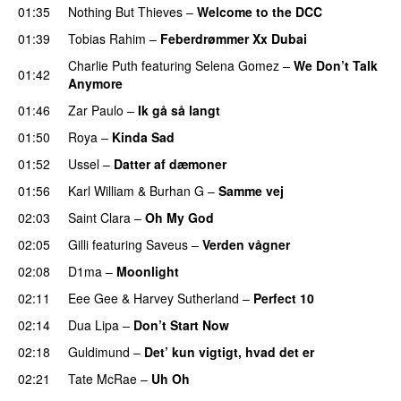
01:35
Nothing But Thieves
–
Welcome to the DCC
UU
01:39
Tobias Rahim
–
Feberdrømmer Xx Dubai
Charlie Puth
featuring
Selena Gomez
–
We Don’t Talk
01:42
Anymore
01:46
Zar Paulo
–
Ik gå så langt
01:50
Roya
–
Kinda Sad
UU
01:52
Ussel
–
Datter af dæmoner
UU
01:56
Karl William
&
Burhan G
–
Samme vej
02:03
Saint Clara
–
Oh My God
02:05
Gilli
featuring
Saveus
–
Verden vågner
02:08
D1ma
–
Moonlight
02:11
Eee Gee
&
Harvey Sutherland
–
Perfect 10
02:14
Dua Lipa
–
Don’t Start Now
02:18
Guldimund
–
Det’ kun vigtigt, hvad det er
UU
02:21
Tate McRae
–
Uh Oh
UU