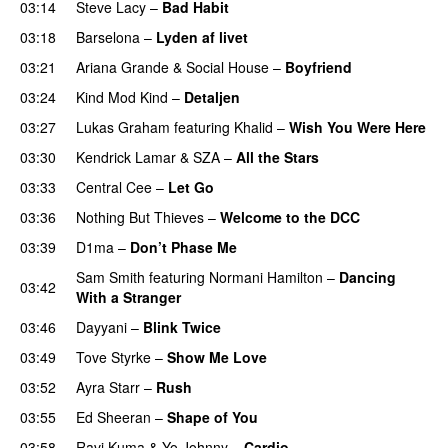
03:14
Steve Lacy
–
Bad Habit
03:18
Barselona
–
Lyden af livet
03:21
Ariana Grande
&
Social House
–
Boyfriend
03:24
Kind Mod Kind
–
Detaljen
03:27
Lukas Graham
featuring
Khalid
–
Wish You Were Here
03:30
Kendrick Lamar
&
SZA
–
All the Stars
03:33
Central Cee
–
Let Go
03:36
Nothing But Thieves
–
Welcome to the DCC
UU
03:39
D1ma
–
Don’t Phase Me
Sam Smith
featuring
Normani Hamilton
–
Dancing
03:42
With a Stranger
03:46
Dayyani
–
Blink Twice
UU
03:49
Tove Styrke
–
Show Me Love
UU
03:52
Ayra Starr
–
Rush
03:55
Ed Sheeran
–
Shape of You
03:58
Ravi Kuma
&
Yo Johnny
–
Cardio
UU