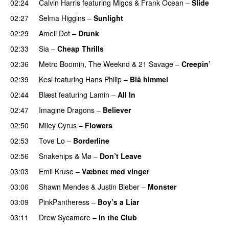
02:24
Calvin Harris
featuring
Migos
&
Frank Ocean
–
Slide
02:27
Selma Higgins
–
Sunlight
UU
02:29
Ameli Dot
–
Drunk
02:33
Sia
–
Cheap Thrills
02:36
Metro Boomin
,
The Weeknd
&
21 Savage
–
Creepin’
02:39
Kesi
featuring
Hans Philip
–
Blå himmel
02:44
Blæst
featuring
Lamin
–
All In
02:47
Imagine Dragons
–
Believer
02:50
Miley Cyrus
–
Flowers
02:53
Tove Lo
–
Borderline
02:56
Snakehips
&
Mø
–
Don’t Leave
03:03
Emil Kruse
–
Væbnet med vinger
UU
03:06
Shawn Mendes
&
Justin Bieber
–
Monster
03:09
PinkPantheress
–
Boy’s a Liar
03:11
Drew Sycamore
–
In the Club