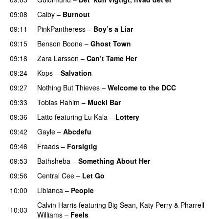
09:08
Calby
–
Burnout
09:11
PinkPantheress
–
Boy’s a Liar
09:15
Benson Boone
–
Ghost Town
09:18
Zara Larsson
–
Can’t Tame Her
09:24
Kops
–
Salvation
UU
09:27
Nothing But Thieves
–
Welcome to the DCC
UU
09:33
Tobias Rahim
–
Mucki Bar
09:36
Latto
featuring
Lu Kala
–
Lottery
09:42
Gayle
–
Abcdefu
09:46
Fraads
–
Forsigtig
09:53
Bathsheba
–
Something About Her
09:56
Central Cee
–
Let Go
10:00
Libianca
–
People
UU
Calvin Harris
featuring
Big Sean
,
Katy Perry
&
Pharrell
10:03
Williams
–
Feels