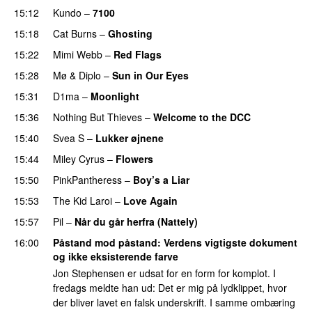
15:12
Kundo
–
7100
15:18
Cat Burns
–
Ghosting
15:22
Mimi Webb
–
Red Flags
15:28
Mø
&
Diplo
–
Sun in Our Eyes
15:31
D1ma
–
Moonlight
15:36
Nothing But Thieves
–
Welcome to the DCC
UU
15:40
Svea S
–
Lukker øjnene
15:44
Miley Cyrus
–
Flowers
15:50
PinkPantheress
–
Boy’s a Liar
15:53
The Kid Laroi
–
Love Again
15:57
Pil
–
Når du går herfra (Nattely)
16:00
Påstand mod påstand
: Verdens vigtigste dokument
og ikke eksisterende farve
Jon Stephensen er udsat for en form for komplot. I
fredags meldte han ud: Det er mig på lydklippet, hvor
der bliver lavet en falsk underskrift. I samme ombæring