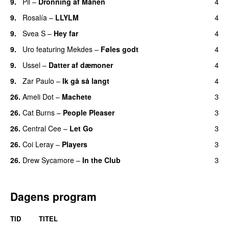
9.
Pil
–
Dronning af Månen
4
UU
9.
Rosalía
–
LLYLM
4
UU
9.
Svea S
–
Hey far
4
UU
9.
Uro
featuring
Mekdes
–
Føles godt
4
9.
Ussel
–
Datter af dæmoner
4
UU
9.
Zar Paulo
–
Ik gå så langt
4
26.
Ameli Dot
–
Machete
3
26.
Cat Burns
–
People Pleaser
3
26.
Central Cee
–
Let Go
3
26.
Coi Leray
–
Players
3
UU
26.
Drew Sycamore
–
In the Club
3
Dagens program
TID
TITEL