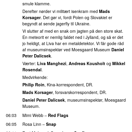
smule klamme.
Derefter nørder vi militært isenkram med
Mads
Korsager
. Det gør vi, fordi Polen og Slovakiet er
begyndt at sende jagerfly til Ukraine.
Vi slutter af med en snak om jagten på den store skat.
En meteorit er nemlig faldet ned i Jylland, og så er det
jo heldigt, at Liva har en metaldetektor. Vi får gode råd
af museumsinspektør ved Moesgaard Museum
Daniel
Peter Dalicsek
.
Værter:
Liva Manghezi
,
Andreas Kousholt
og
Mikkel
Rosendal
.
Medvirkende:
Philip Roin
, Kina-korrespondent, DR.
Mads Korsager
, forsvarskorrespondent, DR.
Daniel Peter Dalicsek
, museumsinspektør, Moesgaard
Museum.
06:03
Mimi Webb
–
Red Flags
06:05
Rosa Linn
–
Snap