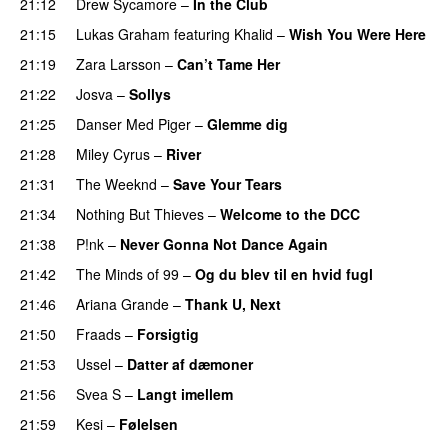
21:12
Drew Sycamore
–
In the Club
21:15
Lukas Graham
featuring
Khalid
–
Wish You Were Here
21:19
Zara Larsson
–
Can’t Tame Her
21:22
Josva
–
Sollys
21:25
Danser Med Piger
–
Glemme dig
21:28
Miley Cyrus
–
River
21:31
The Weeknd
–
Save Your Tears
21:34
Nothing But Thieves
–
Welcome to the DCC
UU
21:38
P!nk
–
Never Gonna Not Dance Again
21:42
The Minds of 99
–
Og du blev til en hvid fugl
21:46
Ariana Grande
–
Thank U, Next
21:50
Fraads
–
Forsigtig
21:53
Ussel
–
Datter af dæmoner
UU
21:56
Svea S
–
Langt imellem
21:59
Kesi
–
Følelsen