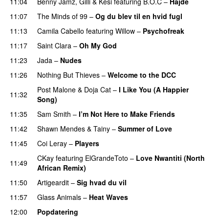
11:04
Benny Jamz
,
Gilli
&
Kesi
featuring
B.O.C
–
Hajde
11:07
The Minds of 99
–
Og du blev til en hvid fugl
11:13
Camila Cabello
featuring
Willow
–
Psychofreak
11:17
Saint Clara
–
Oh My God
11:23
Jada
–
Nudes
UU
11:26
Nothing But Thieves
–
Welcome to the DCC
UU
Post Malone
&
Doja Cat
–
I Like You (A Happier
11:32
Song)
UU
11:35
Sam Smith
–
I’m Not Here to Make Friends
11:42
Shawn Mendes
&
Tainy
–
Summer of Love
11:45
Coi Leray
–
Players
UU
CKay
featuring
ElGrandeToto
–
Love Nwantiti (North
11:49
African Remix)
11:50
Artigeardit
–
Sig hvad du vil
UU
11:57
Glass Animals
–
Heat Waves
12:00
Popdatering