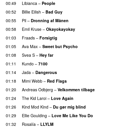
00:49
Libianca
–
People
UU
00:52
Billie Eilish
–
Bad Guy
00:55
Pil
–
Dronning af Månen
UU
00:58
Emil Kruse
–
Okayokayokay
01:03
Fraads
–
Forsigtig
01:05
Ava Max
–
Sweet but Psycho
01:08
Svea S
–
Hey far
UU
01:11
Kundo
–
7100
01:14
Jada
–
Dangerous
01:18
Mimi Webb
–
Red Flags
01:20
Andreas Odbjerg
–
Velkommen tilbage
01:24
The Kid Laroi
–
Love Again
01:26
Kind Mod Kind
–
Du gør mig blind
UU
01:29
Ellie Goulding
–
Love Me Like You Do
01:32
Rosalía
–
LLYLM
UU