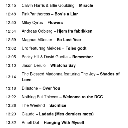
12:45
Calvin Harris
&
Ellie Goulding
–
Miracle
12:48
PinkPantheress
–
Boy’s a Liar
12:50
Miley Cyrus
–
Flowers
12:54
Andreas Odbjerg
–
Hjem fra fabrikken
12:59
Magnus Münster
–
So Last Year
13:02
Uro
featuring
Mekdes
–
Føles godt
13:05
Becky Hill
&
David Guetta
–
Remember
13:10
Jason Derulo
–
Whatcha Say
The Blessed Madonna
featuring
The Joy
–
Shades of
13:14
Love
13:18
Dillistone
–
Over You
13:22
Nothing But Thieves
–
Welcome to the DCC
UU
13:26
The Weeknd
–
Sacrifice
13:29
Claude
–
Ladada (Mes derniers mots)
UU
13:32
Ameli Dot
–
Hanging With Myself