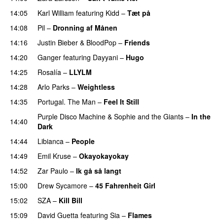
14:05
Karl William
featuring
Kidd
–
Tæt på
UU
14:08
Pil
–
Dronning af Månen
UU
14:16
Justin Bieber
&
BloodPop
–
Friends
14:20
Ganger
featuring
Dayyani
–
Hugo
14:25
Rosalía
–
LLYLM
UU
14:28
Arlo Parks
–
Weightless
14:35
Portugal. The Man
–
Feel It Still
UU
Purple Disco Machine
&
Sophie and the Giants
–
In the
14:40
Dark
14:44
Libianca
–
People
UU
14:49
Emil Kruse
–
Okayokayokay
14:52
Zar Paulo
–
Ik gå så langt
15:00
Drew Sycamore
–
45 Fahrenheit Girl
15:02
SZA
–
Kill Bill
15:09
David Guetta
featuring
Sia
–
Flames