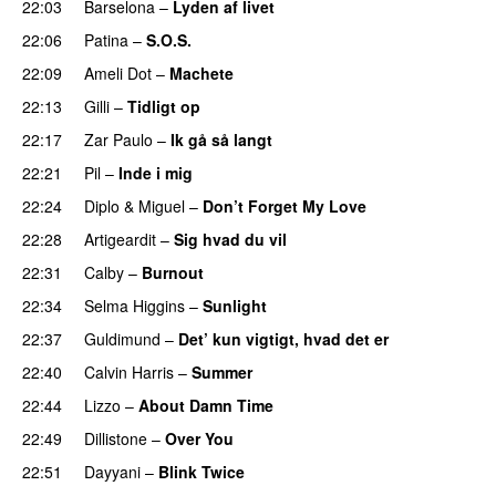
22:03
Barselona
–
Lyden af livet
22:06
Patina
–
S.O.S.
22:09
Ameli Dot
–
Machete
22:13
Gilli
–
Tidligt op
UU
22:17
Zar Paulo
–
Ik gå så langt
22:21
Pil
–
Inde i mig
22:24
Diplo
&
Miguel
–
Don’t Forget My Love
22:28
Artigeardit
–
Sig hvad du vil
UU
22:31
Calby
–
Burnout
22:34
Selma Higgins
–
Sunlight
UU
22:37
Guldimund
–
Det’ kun vigtigt, hvad det er
UU
22:40
Calvin Harris
–
Summer
22:44
Lizzo
–
About Damn Time
22:49
Dillistone
–
Over You
22:51
Dayyani
–
Blink Twice
UU