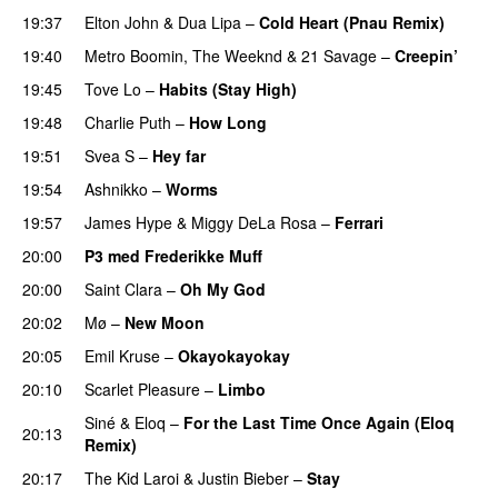
19:37
Elton John
&
Dua Lipa
–
Cold Heart (Pnau Remix)
19:40
Metro Boomin
,
The Weeknd
&
21 Savage
–
Creepin’
19:45
Tove Lo
–
Habits (Stay High)
UU
19:48
Charlie Puth
–
How Long
19:51
Svea S
–
Hey far
UU
19:54
Ashnikko
–
Worms
UU
19:57
James Hype
&
Miggy DeLa Rosa
–
Ferrari
20:00
P3 med Frederikke Muff
20:00
Saint Clara
–
Oh My God
20:02
Mø
–
New Moon
20:05
Emil Kruse
–
Okayokayokay
20:10
Scarlet Pleasure
–
Limbo
Siné
&
Eloq
–
For the Last Time Once Again (Eloq
20:13
Remix)
20:17
The Kid Laroi
&
Justin Bieber
–
Stay