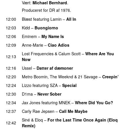
Vært:
Michael Bernhard
.
Produceret for DR af 1976.
12:00
Blæst
featuring
Lamin
–
All In
12:03
Kidd
–
Buongiorno
12:06
Eminem
–
My Name Is
12:09
Anne-Marie
–
Ciao Adios
Lost Frequencies
&
Calum Scott
–
Where Are You
12:13
Now
12:16
Ussel
–
Datter af dæmoner
UU
12:20
Metro Boomin
,
The Weeknd
&
21 Savage
–
Creepin’
12:24
Lizzo
featuring
SZA
–
Special
12:30
D1ma
–
Never Sober
12:34
Jax Jones
featuring
MNEK
–
Where Did You Go?
12:37
Carly Rae Jepsen
–
Call Me Maybe
Siné
&
Eloq
–
For the Last Time Once Again (Eloq
12:42
Remix)