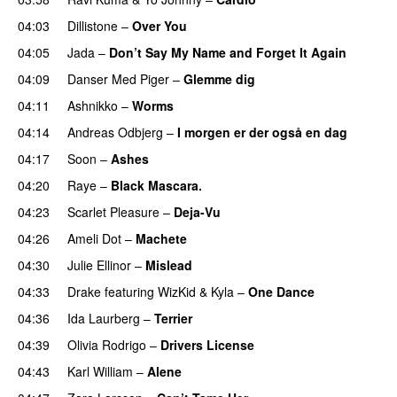
04:03
Dillistone
–
Over You
04:05
Jada
–
Don’t Say My Name and Forget It Again
04:09
Danser Med Piger
–
Glemme dig
04:11
Ashnikko
–
Worms
UU
04:14
Andreas Odbjerg
–
I morgen er der også en dag
04:17
Soon
–
Ashes
UU
04:20
Raye
–
Black Mascara.
UU
04:23
Scarlet Pleasure
–
Deja-Vu
04:26
Ameli Dot
–
Machete
04:30
Julie Ellinor
–
Mislead
04:33
Drake
featuring
WizKid
&
Kyla
–
One Dance
04:36
Ida Laurberg
–
Terrier
UU
04:39
Olivia Rodrigo
–
Drivers License
04:43
Karl William
–
Alene