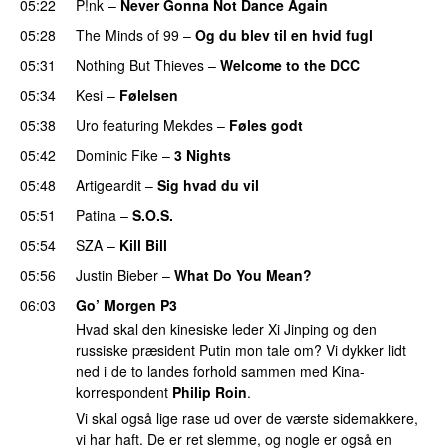
05:22
P!nk
–
Never Gonna Not Dance Again
05:28
The Minds of 99
–
Og du blev til en hvid fugl
05:31
Nothing But Thieves
–
Welcome to the DCC
UU
05:34
Kesi
–
Følelsen
05:38
Uro
featuring
Mekdes
–
Føles godt
05:42
Dominic Fike
–
3 Nights
UU
05:48
Artigeardit
–
Sig hvad du vil
UU
05:51
Patina
–
S.O.S.
05:54
SZA
–
Kill Bill
05:56
Justin Bieber
–
What Do You Mean?
06:03
Go’ Morgen P3
Hvad skal den kinesiske leder Xi Jinping og den
russiske præsident Putin mon tale om? Vi dykker lidt
ned i de to landes forhold sammen med Kina-
korrespondent
Philip Roin
.
Vi skal også lige rase ud over de værste sidemakkere,
vi har haft. De er ret slemme, og nogle er også en