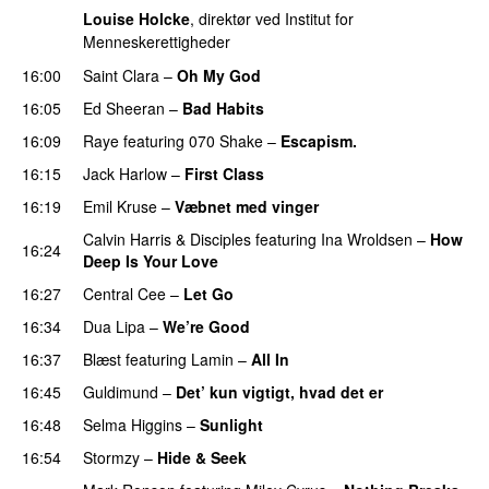
Louise Holcke
, direktør ved Institut for
Menneskerettigheder
16:00
Saint Clara
–
Oh My God
16:05
Ed Sheeran
–
Bad Habits
16:09
Raye
featuring
070 Shake
–
Escapism.
16:15
Jack Harlow
–
First Class
UU
16:19
Emil Kruse
–
Væbnet med vinger
UU
Calvin Harris
&
Disciples
featuring
Ina Wroldsen
–
How
16:24
Deep Is Your Love
16:27
Central Cee
–
Let Go
16:34
Dua Lipa
–
We’re Good
16:37
Blæst
featuring
Lamin
–
All In
16:45
Guldimund
–
Det’ kun vigtigt, hvad det er
UU
16:48
Selma Higgins
–
Sunlight
UU
16:54
Stormzy
–
Hide & Seek