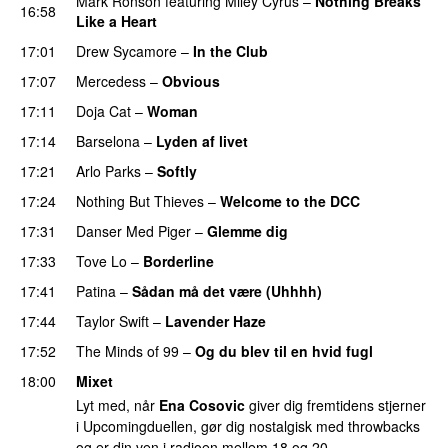
Mark Ronson
featuring
Miley Cyrus
–
Nothing Breaks
16:58
Like a Heart
UU
17:01
Drew Sycamore
–
In the Club
17:07
Mercedess
–
Obvious
UU
17:11
Doja Cat
–
Woman
17:14
Barselona
–
Lyden af livet
17:21
Arlo Parks
–
Softly
17:24
Nothing But Thieves
–
Welcome to the DCC
UU
17:31
Danser Med Piger
–
Glemme dig
17:33
Tove Lo
–
Borderline
17:41
Patina
–
Sådan må det være (Uhhhh)
17:44
Taylor Swift
–
Lavender Haze
17:52
The Minds of 99
–
Og du blev til en hvid fugl
18:00
Mixet
Lyt med, når
Ena Cosovic
giver dig fremtidens stjerner
i Upcomingduellen, gør dig nostalgisk med throwbacks
og er din ven i radioen mellem 18 og 20.