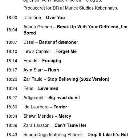
Produceret for DR af Munck Studios København.
18:00
Dillistone
–
Over You
Ariana Grande
–
Break Up With Your Girlfriend, I’m
18:04
Bored
18:07
Ussel
–
Datter af dæmoner
UU
18:10
Lewis Capaldi
–
Forget Me
18:14
Fraads
–
Forsigtig
18:17
Ayra Starr
–
Rush
18:20
Zar Paulo
–
Stop Believing (2022 Version)
18:24
Føns
–
Leve med
18:27
Artigeardit
–
Sig hvad du vil
UU
18:30
Ida Laurberg
–
Terrier
UU
18:34
Shawn Mendes
–
Mercy
18:39
Zara Larsson
–
Can’t Tame Her
18:43
Snoop Dogg
featuring
Pharrell
–
Drop It Like It’s Hot