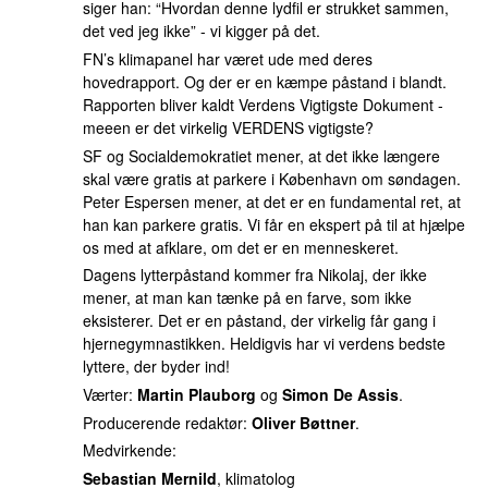
siger han: “Hvordan denne lydfil er strukket sammen,
det ved jeg ikke” - vi kigger på det.
FN’s klimapanel har været ude med deres
hovedrapport. Og der er en kæmpe påstand i blandt.
Rapporten bliver kaldt Verdens Vigtigste Dokument -
meeen er det virkelig VERDENS vigtigste?
SF og Socialdemokratiet mener, at det ikke længere
skal være gratis at parkere i København om søndagen.
Peter Espersen mener, at det er en fundamental ret, at
han kan parkere gratis. Vi får en ekspert på til at hjælpe
os med at afklare, om det er en menneskeret.
Dagens lytterpåstand kommer fra Nikolaj, der ikke
mener, at man kan tænke på en farve, som ikke
eksisterer. Det er en påstand, der virkelig får gang i
hjernegymnastikken. Heldigvis har vi verdens bedste
lyttere, der byder ind!
Værter:
Martin Plauborg
og
Simon De Assis
.
Producerende redaktør:
Oliver Bøttner
.
Medvirkende:
Sebastian Mernild
, klimatolog