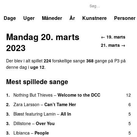
P3
Trends
Dage
Uger
Måneder
År
Kunstnere
Personer
Mandag 20. marts
← 19. marts
2023
21. marts →
Der blev i alt spillet
224
forskellige sange
368
gange på P3 på
denne dag i
uge 12
.
Mest spillede sange
1.
Nothing But Thieves
–
Welcome to the DCC
12
UU
2.
Zara Larsson
–
Can’t Tame Her
6
3.
Blæst
featuring
Lamin
–
All In
5
3.
Dillistone
–
Over You
5
3.
Libianca
–
People
5
UU