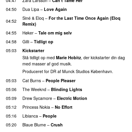
04:47
Zara Larsson
–
Can’t Tame Her
04:50
Dua Lipa
–
Love Again
Siné
&
Eloq
–
For the Last Time Once Again (Eloq
04:52
Remix)
04:55
Høker
–
Tale om mig selv
04:58
Gilli
–
Tidligt op
UU
05:03
Kickstarter
Stå tidligt op med
Marie Hobitz
, der kickstarter din dag
med masser af god musik.
Produceret for DR af Munck Studios København.
05:03
Cat Burns
–
People Pleaser
05:06
The Weeknd
–
Blinding Lights
05:09
Drew Sycamore
–
Electric Motion
UU
05:12
Princess Nokia
–
No Effort
05:16
Libianca
–
People
UU
05:20
Blaue Blume
–
Crush
UU