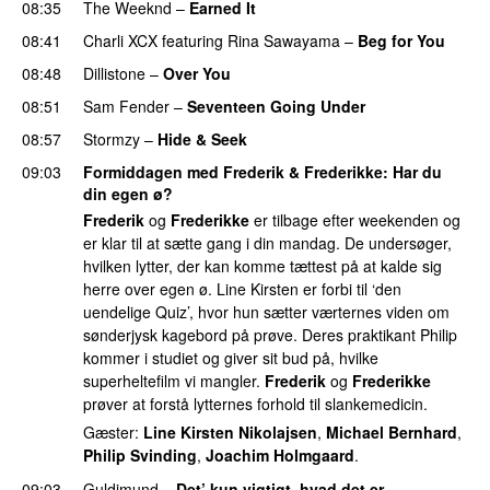
08:35
The Weeknd
–
Earned It
08:41
Charli XCX
featuring
Rina Sawayama
–
Beg for You
08:48
Dillistone
–
Over You
08:51
Sam Fender
–
Seventeen Going Under
08:57
Stormzy
–
Hide & Seek
09:03
Formiddagen med Frederik & Frederikke
: Har du
din egen ø?
Frederik
og
Frederikke
er tilbage efter weekenden og
er klar til at sætte gang i din mandag. De undersøger,
hvilken lytter, der kan komme tættest på at kalde sig
herre over egen ø. Line Kirsten er forbi til ‘den
uendelige Quiz’, hvor hun sætter værternes viden om
sønderjysk kagebord på prøve. Deres praktikant Philip
kommer i studiet og giver sit bud på, hvilke
superheltefilm vi mangler.
Frederik
og
Frederikke
prøver at forstå lytternes forhold til slankemedicin.
Gæster:
Line Kirsten Nikolajsen
,
Michael Bernhard
,
Philip Svinding
,
Joachim Holmgaard
.
09:03
Guldimund
–
Det’ kun vigtigt, hvad det er
UU