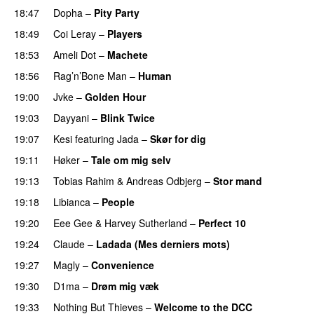
18:47
Dopha
–
Pity Party
18:49
Coi Leray
–
Players
UU
18:53
Ameli Dot
–
Machete
18:56
Rag’n’Bone Man
–
Human
UU
19:00
Jvke
–
Golden Hour
UU
19:03
Dayyani
–
Blink Twice
UU
19:07
Kesi
featuring
Jada
–
Skør for dig
19:11
Høker
–
Tale om mig selv
19:13
Tobias Rahim
&
Andreas Odbjerg
–
Stor mand
19:18
Libianca
–
People
UU
19:20
Eee Gee
&
Harvey Sutherland
–
Perfect 10
19:24
Claude
–
Ladada (Mes derniers mots)
UU
19:27
Magly
–
Convenience
19:30
D1ma
–
Drøm mig væk
UU
19:33
Nothing But Thieves
–
Welcome to the DCC
UU