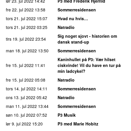
lør 23. jul 2022
14:42
P3 med Frederik Hjerrild
fre 22. jul 2022
13:58
Sommerresidensen
tors 21. jul 2022
15:07
Hvad nu hvis…
tors 21. jul 2022
03:25
Natradio
Sig noget sjovt - historien om
tirs 19. jul 2022
23:54
dansk stand-up
man 18. jul 2022
13:50
Sommerresidensen
Kaninhullet på P3
: Vær hilset
fre 15. jul 2022
11:41
ciskvinde! Vil du have en tur på
min ladcykel?
fre 15. jul 2022
05:08
Natradio
tors 14. jul 2022
14:11
Sommerresidensen
ons 13. jul 2022
05:42
Natradio
man 11. jul 2022
13:44
Sommerresidensen
søn 10. jul 2022
07:52
P3 Musik
lør 9. jul 2022
15:20
P3 med Marie Hobitz