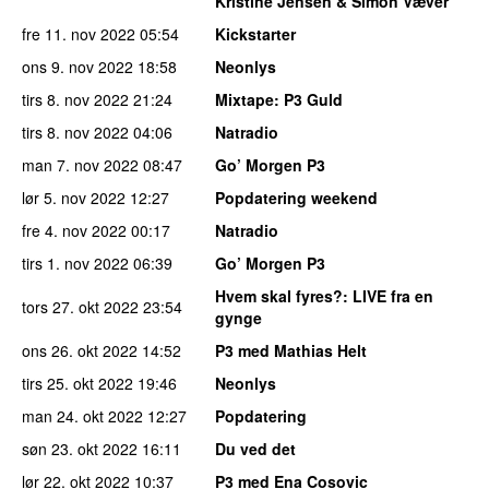
Kristine Jensen & Simon Væver
fre 11. nov 2022
05:54
Kickstarter
ons 9. nov 2022
18:58
Neonlys
tirs 8. nov 2022
21:24
Mixtape
: P3 Guld
tirs 8. nov 2022
04:06
Natradio
man 7. nov 2022
08:47
Go’ Morgen P3
lør 5. nov 2022
12:27
Popdatering weekend
fre 4. nov 2022
00:17
Natradio
tirs 1. nov 2022
06:39
Go’ Morgen P3
Hvem skal fyres?
: LIVE fra en
tors 27. okt 2022
23:54
gynge
ons 26. okt 2022
14:52
P3 med Mathias Helt
tirs 25. okt 2022
19:46
Neonlys
man 24. okt 2022
12:27
Popdatering
søn 23. okt 2022
16:11
Du ved det
lør 22. okt 2022
10:37
P3 med Ena Cosovic