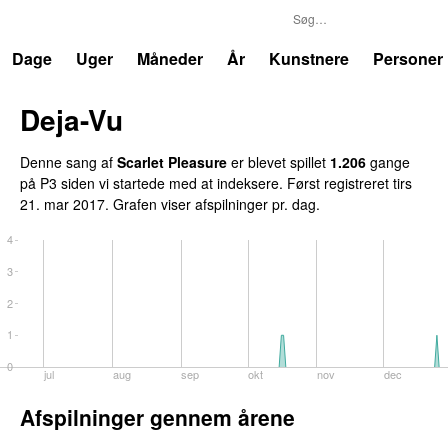
P3
Trends
Dage
Uger
Måneder
År
Kunstnere
Personer
Deja-Vu
Denne sang af
Scarlet Pleasure
er blevet spillet
1.206
gange
på P3 siden vi startede med at indeksere. Først registreret
tirs
21. mar 2017
. Grafen viser afspilninger pr. dag.
4
3
2
1
0
jul
aug
sep
okt
nov
dec
Afspilninger gennem årene