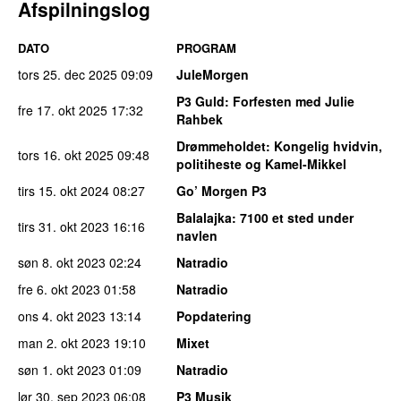
Afspilningslog
DATO
PROGRAM
tors 25. dec 2025
09:09
JuleMorgen
P3 Guld
: Forfesten med Julie
fre 17. okt 2025
17:32
Rahbek
Drømmeholdet
: Kongelig hvidvin,
tors 16. okt 2025
09:48
politiheste og Kamel-Mikkel
tirs 15. okt 2024
08:27
Go’ Morgen P3
Balalajka
: 7100 et sted under
tirs 31. okt 2023
16:16
navlen
søn 8. okt 2023
02:24
Natradio
fre 6. okt 2023
01:58
Natradio
ons 4. okt 2023
13:14
Popdatering
man 2. okt 2023
19:10
Mixet
søn 1. okt 2023
01:09
Natradio
lør 30. sep 2023
06:08
P3 Musik