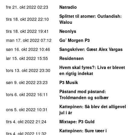
fre 21. okt 2022
02:23
Natradio
Splittet til atomer
: Outlandish:
tirs 18. okt 2022
22:10
Walou
tirs 18. okt 2022
19:41
Neonlys
man 17. okt 2022
07:12
Go’ Morgen P3
søn 16. okt 2022
10:46
Sangskriver
: Gæst Alex Vargas
lør 15. okt 2022
15:55
Residensen
Hvem skal fyres?
: Liva er blevet
tors 13. okt 2022
23:30
en rigtig indekat
søn 9. okt 2022
23:23
P3 Musik
Påstand mod påstand
:
tors 6. okt 2022
16:11
Troldmanden og solbær
Kattepinen
: Så blev det alligevel
ons 5. okt 2022
10:31
jul i år
tirs 4. okt 2022
21:24
Mixtape
: P3 Guld
Kattepinen
: Sure tæer i
tirs 4. okt 2022
11:32