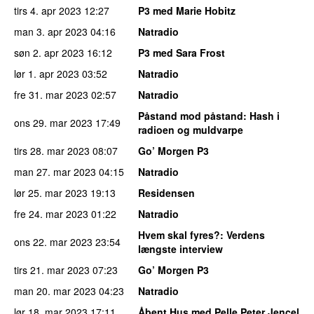
tirs 4. apr 2023
12:27
P3 med Marie Hobitz
man 3. apr 2023
04:16
Natradio
søn 2. apr 2023
16:12
P3 med Sara Frost
lør 1. apr 2023
03:52
Natradio
fre 31. mar 2023
02:57
Natradio
Påstand mod påstand
: Hash i
ons 29. mar 2023
17:49
radioen og muldvarpe
tirs 28. mar 2023
08:07
Go’ Morgen P3
man 27. mar 2023
04:15
Natradio
lør 25. mar 2023
19:13
Residensen
fre 24. mar 2023
01:22
Natradio
Hvem skal fyres?
: Verdens
ons 22. mar 2023
23:54
længste interview
tirs 21. mar 2023
07:23
Go’ Morgen P3
man 20. mar 2023
04:23
Natradio
lør 18. mar 2023
17:11
Åbent Hus med Pelle Peter Jencel