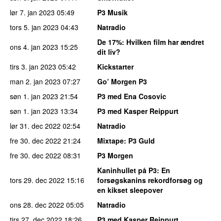
lør 7. jan 2023
05:49
P3 Musik
tors 5. jan 2023
04:43
Natradio
De 17%
: Hvilken film har ændret
ons 4. jan 2023
15:25
dit liv?
tirs 3. jan 2023
05:42
Kickstarter
man 2. jan 2023
07:27
Go’ Morgen P3
søn 1. jan 2023
21:54
P3 med Ena Cosovic
søn 1. jan 2023
13:34
P3 med Kasper Reippurt
lør 31. dec 2022
02:54
Natradio
fre 30. dec 2022
21:24
Mixtape
: P3 Guld
fre 30. dec 2022
08:31
P3 Morgen
Kaninhullet på P3
: En
tors 29. dec 2022
15:16
forsøgskanins rekordforsøg og
en kikset sleepover
ons 28. dec 2022
05:05
Natradio
tirs 27. dec 2022
18:26
P3 med Kasper Reippurt