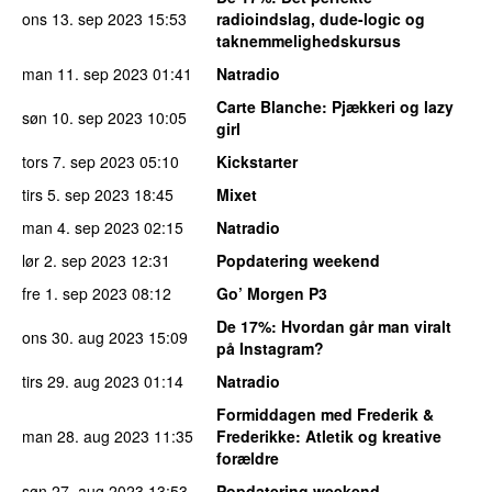
ons 13. sep 2023
15:53
radioindslag, dude-logic og
taknemmelighedskursus
man 11. sep 2023
01:41
Natradio
Carte Blanche
: Pjækkeri og lazy
søn 10. sep 2023
10:05
girl
tors 7. sep 2023
05:10
Kickstarter
tirs 5. sep 2023
18:45
Mixet
man 4. sep 2023
02:15
Natradio
lør 2. sep 2023
12:31
Popdatering weekend
fre 1. sep 2023
08:12
Go’ Morgen P3
De 17%
: Hvordan går man viralt
ons 30. aug 2023
15:09
på Instagram?
tirs 29. aug 2023
01:14
Natradio
Formiddagen med Frederik &
man 28. aug 2023
11:35
Frederikke
: Atletik og kreative
forældre
søn 27. aug 2023
13:53
Popdatering weekend