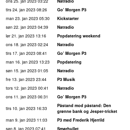
ons 25. jan 2023
03:22
Natradio
tirs 24. jan 2023
08:26
Go’ Morgen P3
man 23. jan 2023
05:30
Kickstarter
søn 22. jan 2023
04:39
Natradio
lør 21. jan 2023
13:16
Popdatering weekend
ons 18. jan 2023
02:24
Natradio
tirs 17. jan 2023
08:41
Go’ Morgen P3
man 16. jan 2023
13:23
Popdatering
søn 15. jan 2023
01:05
Natradio
fre 13. jan 2023
23:44
P3 Musik
tors 12. jan 2023
00:41
Natradio
ons 11. jan 2023
06:31
Go’ Morgen P3
Påstand mod påstand
: Den
tirs 10. jan 2023
16:33
grønne bank og Jesper-tricket
man 9. jan 2023
11:03
P3 med Frederik Hjerrild
søn 8. jan 2023
07:41
Smørhullet