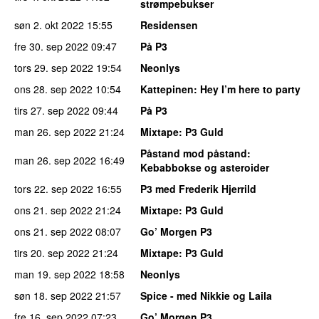
strømpebukser
søn 2. okt 2022
15:55
Residensen
fre 30. sep 2022
09:47
På P3
tors 29. sep 2022
19:54
Neonlys
ons 28. sep 2022
10:54
Kattepinen
: Hey I’m here to party
tirs 27. sep 2022
09:44
På P3
man 26. sep 2022
21:24
Mixtape
: P3 Guld
Påstand mod påstand
:
man 26. sep 2022
16:49
Kebabbokse og asteroider
tors 22. sep 2022
16:55
P3 med Frederik Hjerrild
ons 21. sep 2022
21:24
Mixtape
: P3 Guld
ons 21. sep 2022
08:07
Go’ Morgen P3
tirs 20. sep 2022
21:24
Mixtape
: P3 Guld
man 19. sep 2022
18:58
Neonlys
søn 18. sep 2022
21:57
Spice - med Nikkie og Laila
fre 16. sep 2022
07:23
Go’ Morgen P3