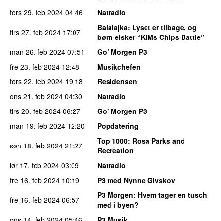
tors 29. feb 2024
04:46
Natradio
Balalajka
: Lyset er tilbage, og
tirs 27. feb 2024
17:07
børn elsker “KiMs Chips Battle”
man 26. feb 2024
07:51
Go’ Morgen P3
fre 23. feb 2024
12:48
Musikchefen
tors 22. feb 2024
19:18
Residensen
ons 21. feb 2024
04:30
Natradio
tirs 20. feb 2024
06:27
Go’ Morgen P3
man 19. feb 2024
12:20
Popdatering
Top 1000
: Rosa Parks and
søn 18. feb 2024
21:27
Recreation
lør 17. feb 2024
03:09
Natradio
fre 16. feb 2024
10:19
P3 med Nynne Givskov
P3 Morgen
: Hvem tager en tusch
fre 16. feb 2024
06:57
med i byen?
ons 14. feb 2024
05:46
P3 Musik