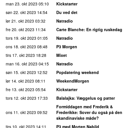
man 23. okt 2023
05:10
Kickstarter
søn 22. okt 2023
14:54
Du ved det
lør 21. okt 2023
03:32
Natradio
fre 20. okt 2023
11:34
Carte Blanche
: En rigtig ruskedag
tors 19. okt 2023
01:05
Natradio
ons 18. okt 2023
08:48
P3 Morgen
tirs 17. okt 2023
18:28
Mixet
man 16. okt 2023
04:15
Natradio
søn 15. okt 2023
12:52
Popdatering weekend
lør 14. okt 2023
08:11
WeekendMorgen
fre 13. okt 2023
05:54
Kickstarter
tors 12. okt 2023
17:33
Balalajka
: Væggelus og patter
Formiddagen med Frederik &
ons 11. okt 2023
09:52
Frederikke
: Sover du også på den
skandinaviske måde?
tirs 10. okt 2023
14:11
P3 med Morten Nabild