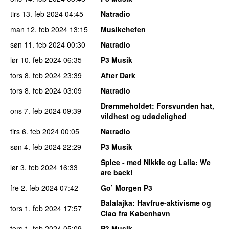
tirs 13. feb 2024
04:45
Natradio
man 12. feb 2024
13:15
Musikchefen
søn 11. feb 2024
00:30
Natradio
lør 10. feb 2024
06:35
P3 Musik
tors 8. feb 2024
23:39
After Dark
tors 8. feb 2024
03:09
Natradio
Drømmeholdet
: Forsvunden hat,
ons 7. feb 2024
09:39
vildhest og udødelighed
tirs 6. feb 2024
00:05
Natradio
søn 4. feb 2024
22:29
P3 Musik
Spice - med Nikkie og Laila
: We
lør 3. feb 2024
16:33
are back!
fre 2. feb 2024
07:42
Go’ Morgen P3
Balalajka
: Havfrue-aktivisme og
tors 1. feb 2024
17:57
Ciao fra København
tors 1. feb 2024
05:09
P3 Musik