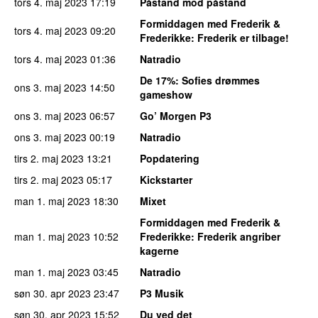
tors 4. maj 2023
17:19
Påstand mod påstand
Formiddagen med Frederik &
tors 4. maj 2023
09:20
Frederikke
: Frederik er tilbage!
tors 4. maj 2023
01:36
Natradio
De 17%
: Sofies drømmes
ons 3. maj 2023
14:50
gameshow
ons 3. maj 2023
06:57
Go’ Morgen P3
ons 3. maj 2023
00:19
Natradio
tirs 2. maj 2023
13:21
Popdatering
tirs 2. maj 2023
05:17
Kickstarter
man 1. maj 2023
18:30
Mixet
Formiddagen med Frederik &
man 1. maj 2023
10:52
Frederikke
: Frederik angriber
kagerne
man 1. maj 2023
03:45
Natradio
søn 30. apr 2023
23:47
P3 Musik
søn 30. apr 2023
15:52
Du ved det