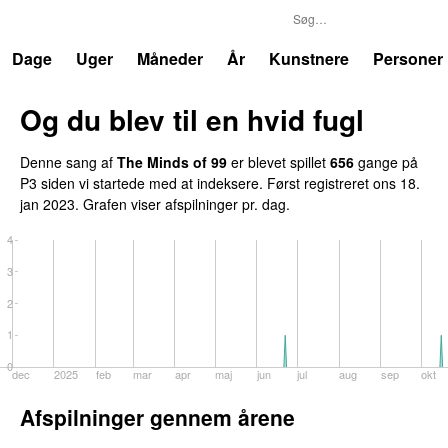
P3
Trends
Dage
Uger
Måneder
År
Kunstnere
Personer
Og du blev til en hvid fugl
Denne sang af
The Minds of 99
er blevet spillet
656
gange på
P3 siden vi startede med at indeksere. Først registreret
ons 18.
jan 2023
. Grafen viser afspilninger pr. dag.
4
3
2
1
0
dec
2025
feb
mar
apr
maj
jun
jul
aug
sep
okt
Afspilninger gennem årene