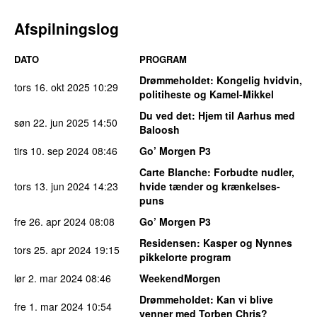
Afspilningslog
DATO
PROGRAM
Drømmeholdet
: Kongelig hvidvin,
tors 16. okt 2025
10:29
politiheste og Kamel-Mikkel
Du ved det
: Hjem til Aarhus med
søn 22. jun 2025
14:50
Baloosh
tirs 10. sep 2024
08:46
Go’ Morgen P3
Carte Blanche
: Forbudte nudler,
tors 13. jun 2024
14:23
hvide tænder og krænkelses-
puns
fre 26. apr 2024
08:08
Go’ Morgen P3
Residensen
: Kasper og Nynnes
tors 25. apr 2024
19:15
pikkelorte program
lør 2. mar 2024
08:46
WeekendMorgen
Drømmeholdet
: Kan vi blive
fre 1. mar 2024
10:54
venner med Torben Chris?