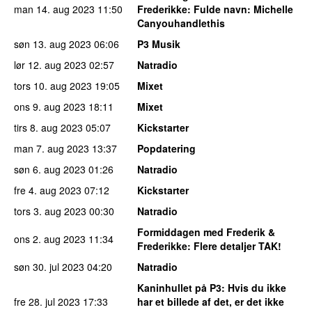
man 14. aug 2023
11:50
Frederikke
: Fulde navn: Michelle
Canyouhandlethis
søn 13. aug 2023
06:06
P3 Musik
lør 12. aug 2023
02:57
Natradio
tors 10. aug 2023
19:05
Mixet
ons 9. aug 2023
18:11
Mixet
tirs 8. aug 2023
05:07
Kickstarter
man 7. aug 2023
13:37
Popdatering
søn 6. aug 2023
01:26
Natradio
fre 4. aug 2023
07:12
Kickstarter
tors 3. aug 2023
00:30
Natradio
Formiddagen med Frederik &
ons 2. aug 2023
11:34
Frederikke
: Flere detaljer TAK!
søn 30. jul 2023
04:20
Natradio
Kaninhullet på P3
: Hvis du ikke
fre 28. jul 2023
17:33
har et billede af det, er det ikke