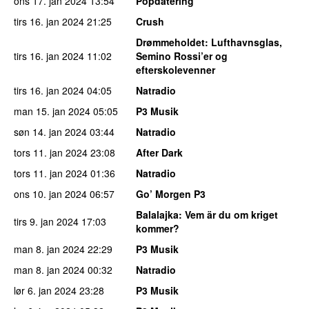
ons 17. jan 2024
13:54
Popdatering
tirs 16. jan 2024
21:25
Crush
Drømmeholdet
: Lufthavnsglas,
tirs 16. jan 2024
11:02
Semino Rossi’er og
efterskolevenner
tirs 16. jan 2024
04:05
Natradio
man 15. jan 2024
05:05
P3 Musik
søn 14. jan 2024
03:44
Natradio
tors 11. jan 2024
23:08
After Dark
tors 11. jan 2024
01:36
Natradio
ons 10. jan 2024
06:57
Go’ Morgen P3
Balalajka
: Vem är du om kriget
tirs 9. jan 2024
17:03
kommer?
man 8. jan 2024
22:29
P3 Musik
man 8. jan 2024
00:32
Natradio
lør 6. jan 2024
23:28
P3 Musik