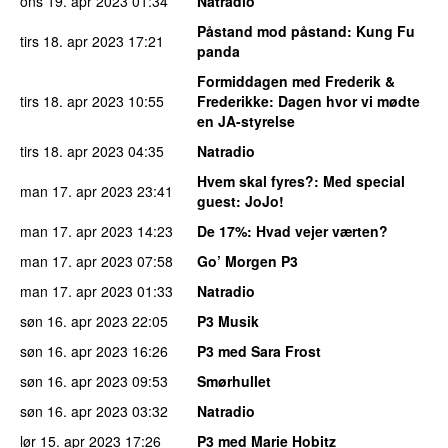
ons 19. apr 2023
01:34
Natradio
Påstand mod påstand
: Kung Fu
tirs 18. apr 2023
17:21
panda
Formiddagen med Frederik &
tirs 18. apr 2023
10:55
Frederikke
: Dagen hvor vi mødte
en JA-styrelse
tirs 18. apr 2023
04:35
Natradio
Hvem skal fyres?
: Med special
man 17. apr 2023
23:41
guest: JoJo!
man 17. apr 2023
14:23
De 17%
: Hvad vejer værten?
man 17. apr 2023
07:58
Go’ Morgen P3
man 17. apr 2023
01:33
Natradio
søn 16. apr 2023
22:05
P3 Musik
søn 16. apr 2023
16:26
P3 med Sara Frost
søn 16. apr 2023
09:53
Smørhullet
søn 16. apr 2023
03:32
Natradio
lør 15. apr 2023
17:26
P3 med Marie Hobitz