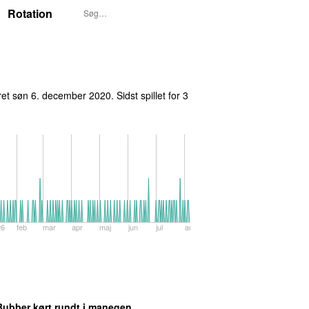
Rotation
ret
søn 6. december 2020
. Sidst spillet
for 3
26
feb
mar
apr
maj
jun
jul
aug
Bubber kørt rundt i manegen