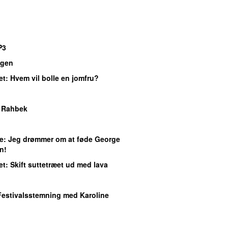
P3
gen
et
: Hvem vil bolle en jomfru?
e Rahbek
e
: Jeg drømmer om at føde George
n!
et
: Skift suttetræet ud med lava
Festivalsstemning med Karoline