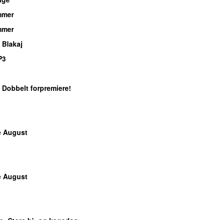
mmer
mmer
 Blakaj
P3
: Dobbelt forpremiere!
e August
e August