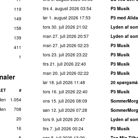
tirs 4. august 2026
03:54
P3 Musik
119
lør 1. august 2026
17:53
P3 med Alida
149
tors 30. juli 2026
21:02
Lyden af so
158
man 27. juli 2026
20:57
Lyden af so
139
man 27. juli 2026
02:23
P3 Musik
411
tors 23. juli 2026
23:22
P3 Musik
1
tirs 21. juli 2026
22:40
P3 Musik
man 20. juli 2026
02:22
P3 Musik
naler
lør 18. juli 2026
11:48
20 spørgsmål
LET
#
tors 16. juli 2026
22:40
P3 Musik
den
1.054
ons 15. juli 2026
08:09
SommerMor
den
708
søn 12. juli 2026
07:28
SommerMor
20
tors 9. juli 2026
20:47
Lyden af so
16
tirs 7. juli 2026
00:24
P3 Musik
5
søn 5. juli 2026
13:29
Tag Mig Tilb