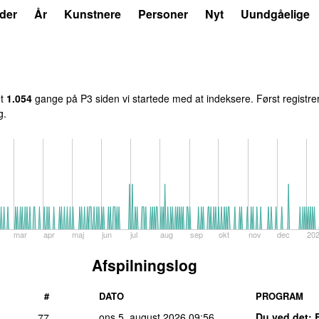
der
År
Kunstnere
Personer
Nyt
Uundgåelige
et
1.054
gange på P3 siden vi startede med at indeksere. Først registre
g.
mar
apr
maj
jun
jul
aug
sep
okt
nov
dec
20
Afspilningslog
#
DATO
PROGRAM
ons 5. august 2026
09:56
Du ved det
: 
77