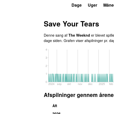
P3
Trends
Dage
Uger
Måne
Save Your Tears
Denne sang af
The Weeknd
er blevet spill
dage siden
. Grafen viser afspilninger pr. da
4
3
2
1
0
2024
sep
okt
nov
dec
2025
feb
Afspilninger gennem årene
ÅR
2026