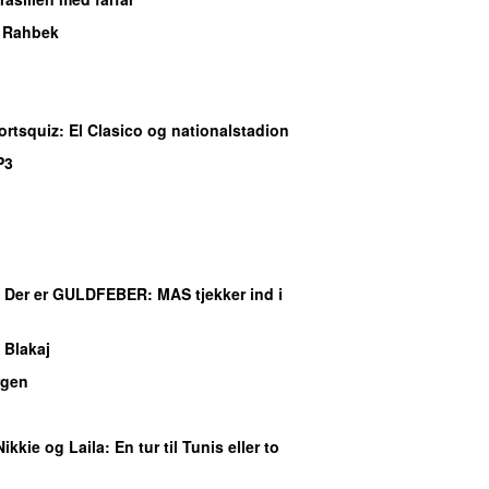
e Rahbek
ortsquiz
: El Clasico og nationalstadion
P3
: Der er GULDFEBER: MAS tjekker ind i
 Blakaj
gen
Nikkie og Laila
: En tur til Tunis eller to