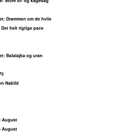
e
: Store bi- og kagedag
et
: Drømmen om de hviie
: Det helt rigtige pace
et
: Balalajka og uran
P3
en Nabild
e August
e August