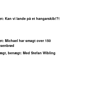
et
: Kan vi lande på et hangarskib!?!
et
: Michael har smagt over 150
rosenbrød
ægt, benægt
: Med Stefan Wibling