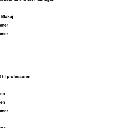
 Blakaj
mmer
mmer
 til professoren
gen
gen
mmer
age