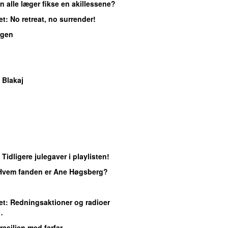
n alle læger fikse en akillessene?
et
: No retreat, no surrender!
gen
 Blakaj
: Tidligere julegaver i playlisten!
 Hvem fanden er Ane Høgsberg?
et
: Redningsaktioner og radioer
…
Brasilien med farfar